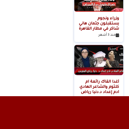
وزراء ونجوم
لحظة القبض على
يستقبلون جثمان هاني
خادمة هدى شعراوي
شاكر في مطار القاهرة
المتهمة بقتلها ( فديو
)
منذ 3 أشهر
منذ 6 أشهر
أغدا القاك رائعة ام
كلثوم والشاعر الهادي
ادم إعداد د.دنيا رياض
المغربي
منذ 11 شهر