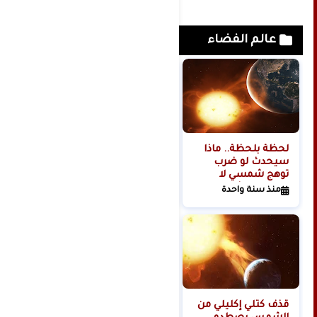
عالم الفضاء
لحظة بلحظة.. ماذا
هل تبدأ روسيا الحرب
سيحدث لو ضرب
العالمية الثالثة من
توهج شمسي لا
الفضاء؟
تتحمله البشرية
منذ سنة واحدة
منذ سنتين
كوكبنا؟
قذف كتلي إكليلي من