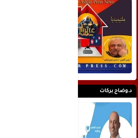
د.وضاح بركات