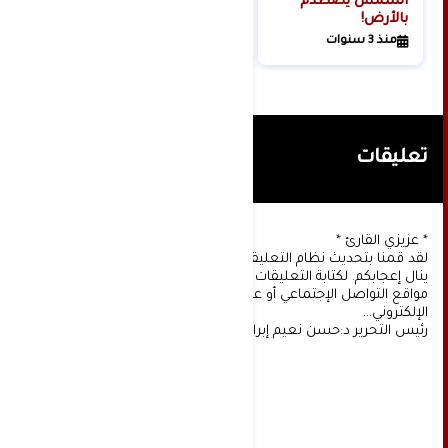
الشمس يصطدم
بالأرض!
منذ 3 سنوات
تعليقات
* عزيزي القارئ *
لقد قمنا بتحديث نظام التعليقات على موقعنا، ونأمل أن
ينال إعجابكم. لكتابة التعليقات يجب أولا التسجيل عن طريق
مواقع التواصل الإجتماعي أو عن طريق خدمة البريد
الإلكتروني...
رئيس التحرير د:حسن نعيم إبراهيم.