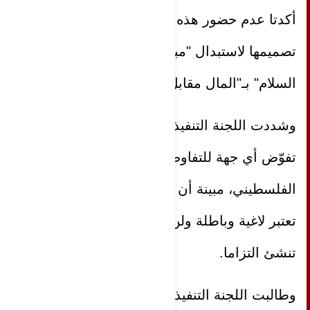
أكدتا عدم حضور هذه الورشة التي تم
تصميمها لاستبدال "مبدأ الأرض مقابل
السلام" بـ"المال مقابل السلام".
وشددت اللجنة التنفيذية على أنها لم
تفوّض أي جهة للتفاوض باسم الشعب
الفلسطيني، مبينة أن نتائج هذه الورشة
تعتبر لاغية وباطلة ولن تخلق حقا ولن
تنشئ التزاما.
وطالبت اللجنة التنفيذية لمنظمة التحرير