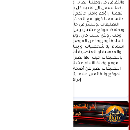
والثقافي في وطننا العربي وفي جميع القضايا الحياتية 
، كما نسعى الى تقديم كل ماهو جديد بصدق ومهنية ، 
تهمنا آراؤكم واقتراحاتكم ، ونسعد بمعرفتها ، كونوا 
دائما معنا كونوا مع الحدث . تنويه : تتم مراجعة كافة 
التعليقات ،وتنشر في حال الموافقة عليها فقط. 
ويحتفظ موقع عشتار برس بحق حذف أي تعليق في أي 
وقت , ولأي سبب كان , ولن ينشر أي تعليق يتضمن 
اساءة أوخروجا عن الموضوع المطروح ,او ان يتضمن 
اسماء اية شخصيات او يتناول اثارة للنعرات الطائفية 
والمذهبية او العنصرية آملين التقيد بمستوى راقي 
بالتعليقات حيث انها تعبر عن مدى تقدم وثقافة زوار 
موقع وكالة الأنباء عشتار برس الإخبارية علما ان 
التعليقات تعبر عن أصحابها فقط ولا تعبر عن رأي 
الموقع والقائمين عليه. رئيس التحرير د:حسن نعيم 
إبراهيم.