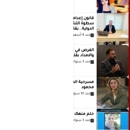
قانون إعدام الأسرى الفلسطينيين: بين
سطوة التشريع وانهيار منظومة العدالة
الدولية...بقلم الدكتور وسيم وني
منذ 4 أشهر
الفرص في حياة الشباب بين الاستعداد
والامداد بقلم د. عبادة دعدوش
منذ 3 سنوات
مسرحية الهمزة للمبدعة الاستاذة غادة
محمود
منذ 10 سنوات
حلم منهك للشاعرة رانيا فخري موسى
منذ 3 سنوات