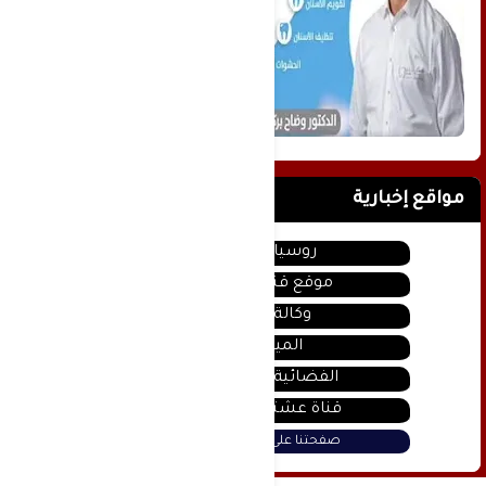
مواقع إخبارية
روسيا اليوم
موقع قناة المنار
وكالة سانا
الميادين
الفضائية السورية
قناة عشتار يوتيوب
صفحتنا على فيس بوك