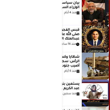
بيان سياسي رداً على موقف مجلس
الوزراء السعودي
منذ 4 أيام
قَبس الفجر المتهادي العظيم محمد
صلى الله عليه وسلم .. بقلم مصطفى
عبدالملك الصميدي | اليمن
منذ 16 ساعة
شظايا وكسور في العظام وإصابات في
الرأس: سجلات جديدة تكشف كيف
أصيب جنود أمريكيون في الحرب الإيرانية
منذ 6 أيام
يستعين بنبضها للكاتبة الإعلامية لينا
عبد الكريم غانم
منذ سنتين