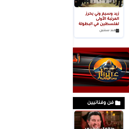
زيد وسيم وني يحرز
المرتبة الأولى
لفلسطين في البطولة
الدولية الثانية للأندية
منذ سنتين
كيوكوشنكاي" كأس
أوياما الدولي
فن وفنانيين