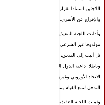
اللاجئين استنادا لقرار الجمعية العامة 194
والإفراج عن الأسرى.
وأدانت اللجنة التنفيذية قرار رئيس وزراء
مولدوفا غير الشرعي بنقل سفارة بلاده من
تل أبيب إلى القدس، معتبرة القرار لاغيا
وباطلا، داعية الدول العربية وروسيا ودول
الاتحاد الأوروبي وغيرها من دول العالم إلى
التدخل لمنع القيام بمثل هذه الخطوة.
وثمنت اللجنة التنفيذية البيان الصادر عن