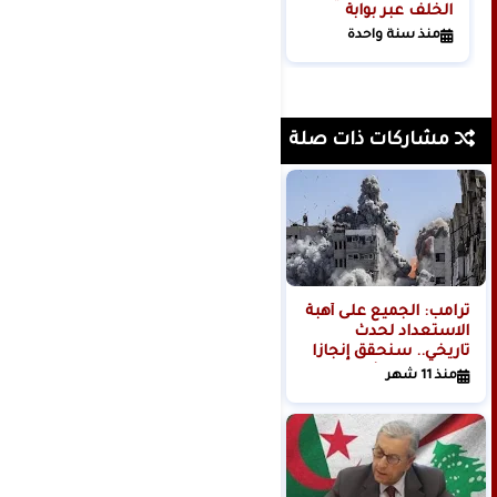
الخلف عبر بوابة
الرسوم الجمركية!
منذ سنة واحدة
مشاركات ذات صلة
ترامب: الجميع على أهبة
بيان قطري بعد تقارير
الاستعداد لحدث
عن إخلاء قاعدة العديد
تاريخي.. سنحقق إنجازا
الأمريكية
عظيما في الشرق
منذ 11 شهر
منذ 7 أشهر
الأوسط