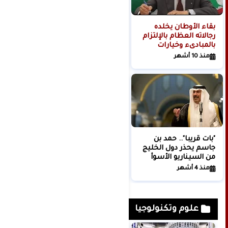
بقاء الأوطان يخلده
غارات إسرائيلية على
رجالاته العظام بالإلتزام
إقليم التفاح ومدينة
بالمبادىء وخيارات
الهرمل في لبنان
الحكام بقلم يوسف جابر
منذ 10 أشهر
منذ 8 أشهر
"بات قريبا".. حمد بن
جنوب لبنان.. جيش
جاسم يحذر دول الخليج
العدو الإسرائيلي ينذر
من السيناريو الأسوأ
سكان مناطق في صور
ومخيماتها بالانتقال إلى
منذ 4 أشهر
منذ شهرين
شمال نهر الزهراني
علوم وتكنولوجيا