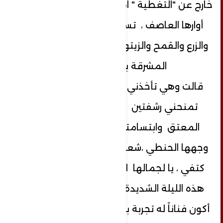
خارج عن "التغطية " امتد الليل وبدأت الريح
أوارها العاصف ، تسأل الشمس ...الحب
والزرع والقمح والزيتون والتين والصباحات
المشرقة بالياسمين.
قالت وهي تأخذني إلى صدرها الناهد و
تمنحني رشفتين من رحيق شفتيها
المعتق وابتسامتها تشع على وسع
وجهها الحنطي ،شعرها يسدل كليل على
كتفي ، يا لجمالها الذي تكشف لي في
هذه الليلة الشديدة البرودة ، تمنيت أن
أكون فناناً له تجربة بالعشق والرسم ، كي