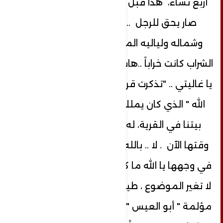
أربع نساء، هذا قبل فتاوى جهاد النكاح ،
صار يحق للرجل ... "ما ملكت يمينه
وشماله ولياليه المظلمة ؟! الدنيا لولا
الشراب كانت خراباً ..هاتِ الكأس واسقني ، آه
يا غاليتي .. "تذكرت قريبي أبو العيس"رحمه
الله " الذي كان يملك دكاناً صغيراً ،جانب
بيتنا في القرية، له حكاية تطول ليس
وقتها الآن . لا .. بالله عليك احكِها ، نظرت
في وجهها يا الله ما كل هذا الجمال ، قالت
لا تغير الموضوع ، طيب باختصار هي قصة
مؤلمة " أبو العيس "قريبي كان في ريعان