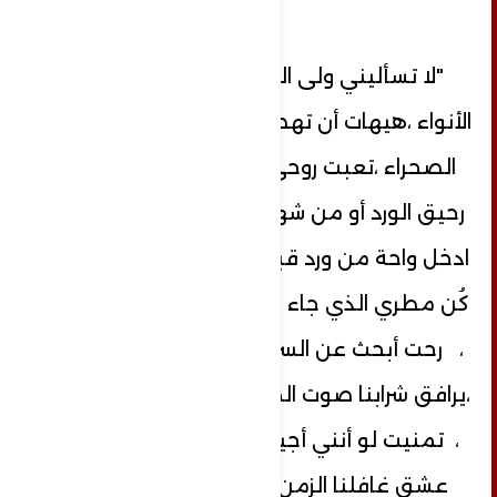
"لا تسأليني ولى الشباب وعصفت بنا
الأنواء ،هيهات أن تهطل الغيوم في صيف
الصحراء ،تعبت روحي ..أحتاج لنهلة من
رحيق الورد أو من شهد ثغرك ....... قالت :
ادخل واحة من ورد قبلك كادت أن تتصحر ،
كُن مطري الذي جاء يعيد الاخضرار لليبس
، رحت أبحث عن السر المخبأ في عينيها
،يرافق شرابنا صوت المطرب "أذينة العلي "
، تمنيت لو أنني أجيد كتابة الشعر ! ذات
عشق غافلنا الزمن والأمكنة والعيون