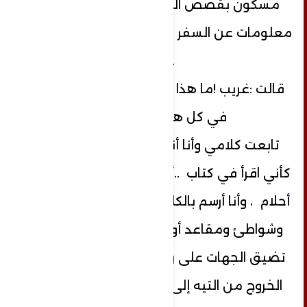
مسكون بقصص البراري ، و لا أعرف أية
معلومات عن السفر وروايات الرحالة والبحر
.
قالت :غريب !ما هذا الشعور بالغربة وأنت
في كل هذا الزحام؟
تابعت كلامي وأنا أنظر في بحر عينيها
كأني اقرأ في كتاب ..أنت مرفأ ما بقي من
أحلام ، وأنا أرسم بالكلمات .. سفناً ،ونوارسَ
وشواطئ ومقاعد أوجعتها الانتظارات ؟
تضيق الجهات على روحي ، اقرأ في سفر
الخروج من التيه إلى الشمس ، في زمن