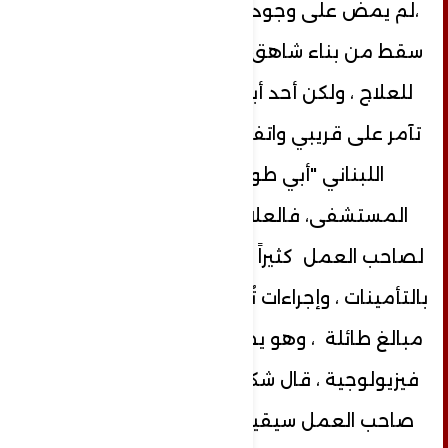
،لم يمض على وجوده فترة قصيرة ، حتى
سقط من بناء شاهق وأدخل المستشفى
للعلاج ، ولكن أحد أبناء القرية "شكري "
تآمر على قريبي واتفق مع صاحب العمل
اللبناني "أبي طوني" لإخراجه من
المستشفى، فالعلاج في لبنان مُكلف
لصاحب العمل كثيراً ، كما يحتاج للتسجيل
بالتأمينات ، وإجراءات تُرهق رب العمل بدفع
مبالغ طائلة ، وهو يحتاج لمتابعة علاجية
فيزيولوجية ، قال شكري: اسمع يا إبراهيم
صاحب العمل سيقيم عليك دعوى ،أنت