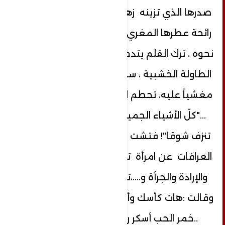
صدرها الذي تزينه زهرة فل بيضاء ،تنشق
رائحة عطرها المغري الذي يسبق خطوها
نحوه ، ترك القلم يتدحرج على الورق .. تجاوز
الطاولة الخشبية ، سقط القلم على الأرض
مغشياً عليه، تحطم القلم ، صار الحبر ينزف
..."كلّ الأشياء الجميلة صارت في غيابك
تنزف شوقا"! فتشت في الروايات وفناجين
العرافات عن امرأة تشبهك تملك القوة
والإرادة والجرأة و....،تمايلت كغصن البان
وقالت :هات كأسك وأغلق دفاترك واتبعني
..خمر الحب أسكر روحي ....اشتقتك"!.