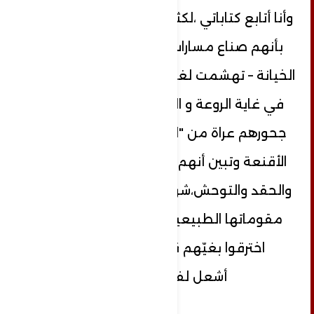
وأنا أتابع كتاباتي ،لكثير من الذين توهمنا
بأنهم صناع مسارات - سقطوا في بئر
الخيانة – تهشمت لغتهم التي كنا نعتبرها
في غاية الروعة و الجمال، وخرجوا من
جحورهم عراة من "الإنسانية" ، سقطت
الأقنعة وتبين أنهم مسكونون بالعفن
والحقد والتوحش،شوه هؤلاء الحياة بكل
مقوماتها الطبيعية والإنسانية حتى
اخترقوا بغيّهم قوانين الحياة !
أشعل لفافة تبغ