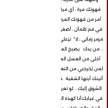
قهوتك مرة ، أي مرة "مرمر زماني مرمر "
أمر من قهوتك المرة ومن مرارة الحنظل
في فم ظمآن ، أصغي لموسيقى البوح ..
مرمر زماني ، لا" تزعلي" هاتي القهوة المرة
.. من يدك يصبح المر بطعم السكر ..ريقك
أحلى من العسل المصفى ، كنت بحاجة
لمن يُخرجني من التعب إلى شاطئ الأمان ،
أتيتك أيتها الشقية ،ضحكت مني ..أشقاني
الشوق إليك ، لو تعرف كيف ينمو الشوق
في غيابك،أنا كهذه الياسمينة التي تعشق