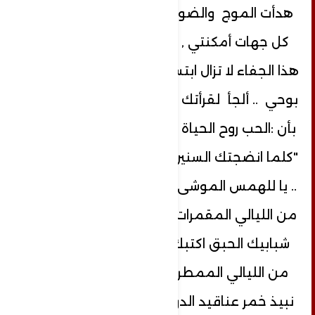
هدأت الموج والضوء يتوهج طيفك في
كل جهات أمكنتي , وعلى الرغم من كل
هذا الجفاء لا تزال ابتسامتك تضيء محراب
بوحي .. ألجأ لقرأتك في كل مفردة تحكي
بأن :الحب روح الحياة .. أنت امرأة كزهر اللوز
"كلما انضجتك السنين تزدادين ألق وجمال
.. يا للهمس الموشى بالعتاب الموجع ،كم
من الليالي المقمرات وجدتني ساهراً خلف
شبابيك الحبق اكتبك في حكاياتي ..وكم
من الليالي الممطرات انكفئ اشرب من
نبيذ خمر عناقيد الدوالي المعتقات .. كل