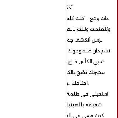
أذكر
ذات وجع ، كنت كلما رأيت أنثى ارتعشت
وتلعثمت ولذت بالصمت ، ها أنا مع مرور
الزمن أتكشف جمال وجهك ،عيناي
تسجدان عند وجهك النديّ ، أراكِ شاردة ،-
صبي الكأس فارغ – كمحبرتي - ولكن
محبرتك تضج بالكلمات ..وأي كلمات
،أحتاجك ..بردان !
امنحيني في ظلمة هذا الليل ، ابتسامة
شفيفة يا لعينيكِ العسليتين .
كنتِ معي في الخيبات كلها ؟ولكن