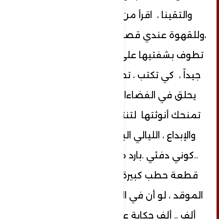
والتقينا ، اقرأ من صباحات القهوة
،وللقهوة عندي قصص لا تنتهي ، تركتها
تطوف بشفتيها على وجهي ... اسمعني
جيداً ، كي تكتب ، تحتاج لإطلاق الخيال ،
يحلق في الفضاءات ،ولا بد من امرأة
تمنحك أنوثتها لتنتشي وينهمر العطر
والإبداع ، الليالي البادرة تحتاج للدفء
..كوني دفئي .بارد هذا الشتاء ،وضعت
قطعة حطب كبيرة من السنديان في
الموقد ، لو أن في العمر متسعاً لأكتب
ألف .. ألف حكاية عن الذين يسابقون