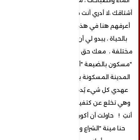
الماء والصباحات ، ما إن تبعد عني حتى
أشتاقك ،لا أدري أنت مختلف عن كل الذين
أعرفهم هنا في هذه المدينة المزدحمة
بالحياة ، يبدو لي أن طيبتك وعاطفتك
مختلفة ، معك حق ، أنا مسكون بالفطرة
"مسكون بالضيعة "أربعون عاماً في هذه
المدينة المسكونة بالحياة ، ولم أزل على
عهدي كل شيء يُدهشني، التفت إليها
وهي تخلع عن كتفيها شالاً خمرياً .. حتى
أنتِ ! حاولت أن أكون "بحاراً كما في رواية
حنا مينة "الشراع والعاصفة "؟ "خابت