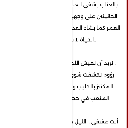
بالعناب يشفي العليل ، مسحت بيديها
الحانيتين على وجهي- دعنا نكمل بقية
العمر كما يشاء القدر - اترك الأسئلة جانباً
..الحياة لا تتوقف "؟!.
، نريد أن نعيش اللحظة ، طوقتني كأم
رؤوم تكشفت شوق ابنها إلى صدرها
المكتنز بالحليب والحب ، تركت رأسي
المتعب في حضنها ، همست :
أنت عشقي .. الليل خلوة الحيارى ما بين