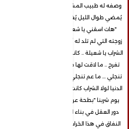
وصفه له طبيب المشفى الحكومي ، كان
يُمضي طوال الليل يُغني بصوت محزون ...
"هات اسقني يا شعيلة "وشعيلة هذه
زوجته التي لم تلد له أطفالاً " .. فالدنيا لولا
الشراب يا شعيلة .. كانت خراب .. اجت الحزينة
تفرح .. ما لاقت لها مطرح ... اشرب عليها
تنجلي ... ما عم تنجلي يا شعيلة "؟! صحيح
الدنيا لولا الشراب كانت خراب ، قالت : تذكرت
يوم شربنا "بطحة عرق "ونحن نتحاور عن
دور العقل في بناء الإنسان ،مقارنة بدور
النفاق في هذا الخراب ؟ هات واسقني يا