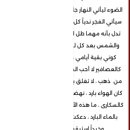
الضوء ليأتي النهار جلياً ؟! لا تلوحي برأسك
سيأتي الفجر ندياً كل الإحداثيات والتحاليل
تدل بأنه مهما طل الليل ..النهار آتٍ ..آتٍ .
والشمس بعد كل ليل ،تشرق متجددة ،
كوني بقية أيامي ، كوني عشقي . أنا
كالعصافير لا أحب القفص حتى و لو كان
من ذهب ، لا تغلق باب الشرفة حتى و لو
كان الهواء بارد ، نهضت من سريري أتمايل
كالسكارى ، ما هذه الأحلام ؟ غسلت وجهي
بالماء البارد ، دعكت عينيّ ،ها أنا أقف
وحيداً استيقظ في