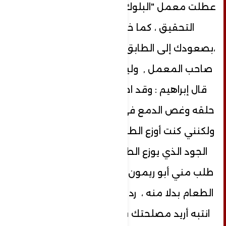
عطلت معمل "البلوك" أياماً عدة ،من أجل
التحقيق ، كما خالفت التعليمات
،بصعودك إلى الطابق الثالث، من دون علم
صاحب المعمل , وليس لك عمل هناك ؟
قال إبراهيم : وقد اختنقت الكلمات في
حلقه وغص الدمع في عينيه الخضراوين ...
ولكنني كنت أوزع الطعام على العمال ، أبو
الجود الذي يوزع الطعام لم يأتِ اليوم ،
طلب مني أبو ريمون معلم الورشة أن أوزع
الطعام بدلا منه ، رد شكري حاسماَ الأمر ...
انتبه أريد مصلحتك بتعرف أنا أعيش في