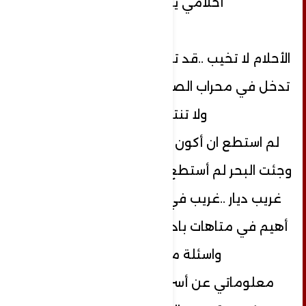
أحلامي يا ميساء ،
الأحلام لا تخيب ..قد تتأخر ..وقد تتعثر ..وقد
تدخل في محراب الصمت ..ولكنها لا تنكسر
ولا تنتهي "..
لم استطع ان أكون راوٍ لحكايا تسكنني ..
وجئت البحر لم أستطع أن أكون بحار ، لم أزل
غريب ديار ..غريب في مجتمع نافر كأني
أهيم في متاهات بادية ,ليل وأنجم حائرات
واسئلة موجعة !!!
معلوماتي عن أسرار البحر شحيحة ، أنا