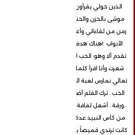
الذين حولي يقرأون في عيوني شغف
موشى بالحزن والحنين .. حتى لو تهربتِ
زمن من لقاءاتي وأغلقت في وجهي كل
الأبواب !هناك هدف أسمى من كل ما
تقدم ألا وهو: الحب الذي هو روح الحياة ..
شعرت وأنا اقرأ كلماتك كأنها كُتبت لي !
تعالي نمارس لعبة الخروج من العتاب إلى
الحب . ترك القلم أضاف إلى كومة الورق
..ورقة . أشعل لفافة تبغ جديدة مج شفة
من كأس النبيذ عدة رشفات وراح يكتب :
كانت ترتدي قميصاً بنفسجياً يظهر اندفاع