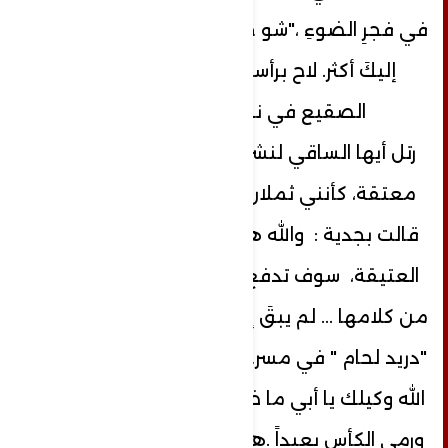
في فجرِ الضوءِ ،"شو حالك " بردان ؟ ضمني
إليكَ أكثر. لاح برأسه مستغربا وقال ،
الصقيع في نقي عظامي .
رتل أيها الساقي لنشرب من الدنان سلافا
معتقة، كأنني ثملان "من بنت عنقود ".
قالت بجدية : والله هذه الكتب الفلسفية
العتيقة، سوف تدفع بكَ للجنون . ضحك
من كلامها ... لم يبقَ إلا الثمالات ،على قول
"دريد لحام " في مسرحية "كاسك يا وطن "..
الله وكيلك يا أبي ما ضل غير هل الشفة "؟!
ورمى الكأس بعيداً .ها قد أسفر الصبح عن