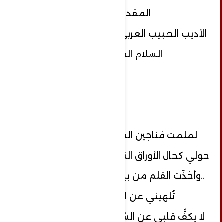
المقدسة "؟.
الأديب الطبيب العربي السوري الراحل:عبد
السلام العجيلي .
لملمت فناجين القهوة المبعثرة من
حولي كحال الأوراق التي ملأت أرض الغرفة
..وأخذَتِ القلمَ من بينِ أصابعي ،تريدُ أن
تُلهيني عن الحبرِ ، انتبه :
لا يكفُّ قلبي عن الشوقِ لسماعِ تراتيلك