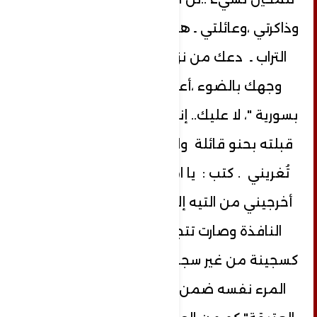
وذاكرتي ،وعائلتي ـ هنا جذوري حتى عشق
التراب ـ دعك من نزيف الوجع واغسل
وجهك بالضوء ،أعرف أنك مسكون "
بسورية "، لا عليك.. إنها مجرد فكرة عابرة ،
قبلته بحنو قائلة واصل الكتابة كلماتك
تُغريني . كتب : يا امرأة كزهر الليمون ،
أخرجيني من التيه إلى الأحلام "..أغلقت
النافذة وصارت تتجول ضمن الغرفة
كسجينة من غير سجان!قالت:أحياناً يسجن
المرء نفسه ضمن وصايا من العادات