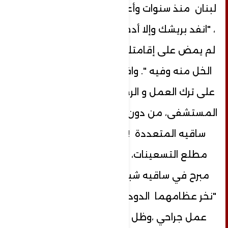
لبنان منذ سنوات وأعرف دهاليز الحياة هنا
، "انفد بريشك وإلا أدخلوك السجن "؟ أنت
لم يمض على إقامتك شهر ، "تمتم ...دود
الخل منه وفيه ". وافق أبو العيس مجبراً
على ترك العمل و الرحيل ، وتم تهريبه من
المستشفى، من دون أن يُكمل علاج كسور
ساقيه المتعددة ! وبقي حتى وفاته
مطلع التسعينات، وهو يعاني من ألم
مبرح في ساقيه شبه المشلولتين ،وقد
"نخر عظامهما الدود، ولم يكن يملك ثمن
عمل جراحي ،وظل يتناول الدواء الذي