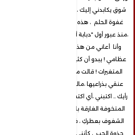
شوق يكابدني إليك ، قطرات الندى توقظ
غفوة الحلم ، هذه ليلة شديدة البرودة
،منذ عبور أول "دبابة أمريكية "لجسر بغداد"
وأنا أعاني من هذا الصقيع في نقي
عظامي ! يبدو أن كثيراً من الأشياء خربتها
المتغيرات ! قالت ميساء وهي تطوق
عنقي بذراعيها ،مالك ولهذا الوجع .شو
رأيك .. اكتبني ،أي اكتب عني ، ويح أصابعي
المتخوفة الغارقة بالحبر ،يا للهفة قلبي
الشغوف بعطركِ ، في كلّ لقاء تنتشي
جذوة الحب ، كأنني لأول مرة أكتب عن