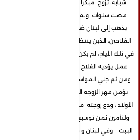
شبابه، تزوج مبكراً كعادة أبناء الريف ،
مضت سنوات ولم يرزق بأولاد ، قرر أن
يذهب إلى لبنان ضمن مجموعة من
الفلاحين، الذين ينتظرون مواسم الحصاد،
في تلك الأيام، لم يكن في فصل الشتاء أي
عمل يؤديه الفلاح سوى انتظار المطر،
ومن ثم جني المواسم و الحصاد ، ولكي
يؤمن مهر الزوجة الثانية التي ستمنحه
الأولاد ، ودع زوجته مدعياً أن يسعى لرزقه
ولتأمين ثمن توسيع تجارته وتجديد بناء
البيت ، وفي لبنان و من سوء حظه العاثر