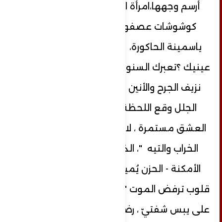
أرسم وجهها،امرأة استثنائية، همست،
كوشوشات عصفور، يبني عشهُ في
ياسمينة الحاكورة، ما تلك الدموع في
عينيك ؟تعبرك السنوات العجاف وأنت على
نزيف الجرح والأنين ، لم تزل كأن الحدث
الجلل وقع اللحظة ؟! الحياة يا وليف
العشق مستمرة ، لابد أن "تخرج من هذا
الخراب والتيه "، الذي شوه كلّ جهات
الأمكنة - الحزن يُميت القلوب – "هناك
قلوب ترفض الموت "؟ وهي تمرر شفتيها
على يبس شفتيّ ، رضاب شفتيها المعتق