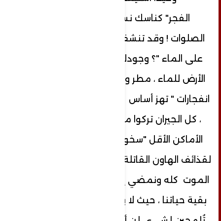
الفجر" كناسك نسي كيف يبدأ تراتيل
الصلوات ! وقد تنشف ماء الوضوء " حيّ
على الماء "؟ وجودك في حياتي كحاجة
الأرض للماء ، مطر وريح وخراب وأصوات "
انفجارات " تهز أساس البيت ، كما تهز قلبي
، كل الجيران تركوا منازلهم ؟ توزعوا في
الأماكن الأقل "سخونة " ، والأقل تعرض
لقذائف الهاون القاتلة ، ما رأيك أن نترك هذا
الموت كله ونمضي إلى مكان نختبئ فيه
بقية حياتنا ، حيث لا يعرفنا أحد ؟ إذا كنت
تُلمحين لشيء ..لن أترك بيتي ، ومكتبتي