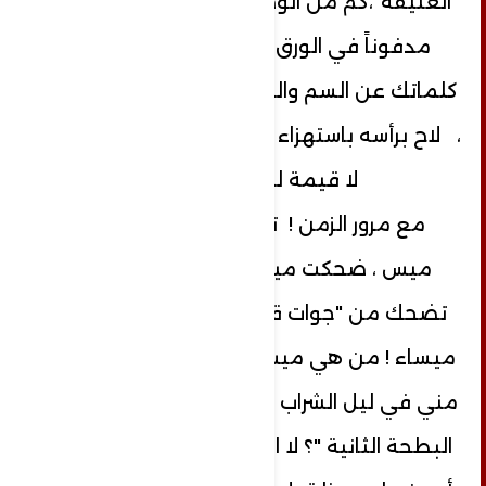
العتيقة"،كم من الوصايا كانت سماً قاتلاً
مدفوناً في الورق ؟ بالله عليك أعد
كلماتك عن السم والورق ،أعجبتني الفكرة
، لاح برأسه باستهزاء ،هذه الوصايا اهترأت ،
لا قيمة لها ،
مع مرور الزمن ! تعبت من الانتظار يا
ميس ، ضحكت ميساء وشعرت بأنها
تضحك من "جوات قلبها "، افتكرني .. أنا
ميساء ! من هي ميس ؟ تلك التي تأخذك
مني في ليل الشراب هذا ؟ألم تكتف "هذه
البطحة الثانية "؟ لا الثالثة ،يحق للمسلم