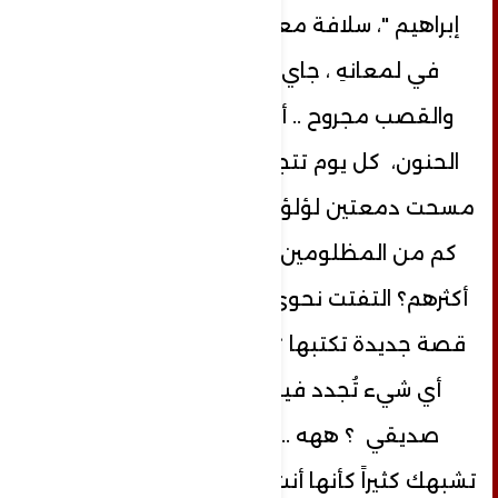
إبراهيم "، سلافة معتقة متلألئة كالبرق
في لمعانهِ ، جاي عا بالي شروقي ..
والقصب مجروح .. أغاني فيروز بصوتها
الحنون، كل يوم تتجدد معها الأيام " ؟!
مسحت دمعتين لؤلؤتين عن خديها ، يا الله
كم من المظلومين في هذه الدنيا وما
أكثرهم؟ التفتت نحوي أ تكون ميس بطلة
قصة جديدة تكتبها ؟ يبدو أنك تبحث عن
أي شيء تُجدد فيه رؤى خيالاتك .. يا
صديقي ؟ ههه ..ههه. .. لا، ولكنها
تشبهك كثيراً كأنها أنت ! أبحرت في عينيها –