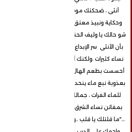
أنثى ، ضحكتك موسيقى حالمة ، ليل
وحكاية ونبيذ معتق و"سويحلي وعتابا "
شو حالك يا وليف الحنين ؟ ابتسمت ، أعترف
بأن الأنثى سر الإبداع ، أعترف بأنني عرفت
نساء كثيرات ،ولكنك أجملهن ، كلما رأيتك
أحسست بطعم الهال في فمي ، رحيقك
بعذوبة نبع ماء ينحدر من أعالي الجبال ، يا
للماء الفرات ، جمالك شرقي و أنا مولع
بمفاتن نساء الشرق ، كلمات من الذاكرة
..."ما قلتلك يا قلب ..والعايفك عوفو ...وان
واجهك على الدرب .. حيد ولا تشوفو"؟.