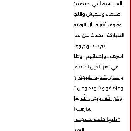
السياسية التي احتضنت آشراف آل الرميمة في
صنعاء وللجيش واللجان الشعبية وأكد على
وقوف أشراف آل الرميمة مع المسيرة القرآنية
المباركة...تحدث عن عدد الضحايا الشهداء الذي
تم سحلهم وعن عدد الذي تم
اسرهم...وإخفائهم.. وطالب كل الجهات المعنية
في تعز الذين اختطفوا الأسرى بفك اسرهم
واعلن بشديد اللهجة إن من تم قتله فهو فخر
وعزة فهو شهيد ومن تم اسره سيتم فك اسره..
بإذن الله.. ورجال الله وبالقوة المادية والروحية..
سترهب الأعداء...
* تلتها كلمة مسجلة للاستاذه الكاتبة إيمان
الرميمة...