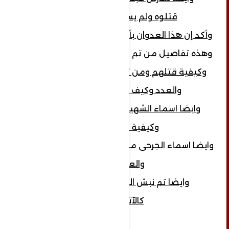
قتلوه ولم يسلموا جثته...
وأكد إن هذا العدوان بأيدي مرتزقة العدوان ..
وهذه تفاصيل من تم سحلهم بالاسم والعدد
وكيفية قتلهم ومن تم اختطافهم بالاسم
والعدد وكيف تم إختطافهم
وايضا اسماء الشهيدات بالاسم والعدد
وكيفية قتلهن..
وايضا اسماء الجرحى من الذكور والإناث بالأسم
والعدد..
وايضا تم نبش القبور والمقامات
كالآتي...