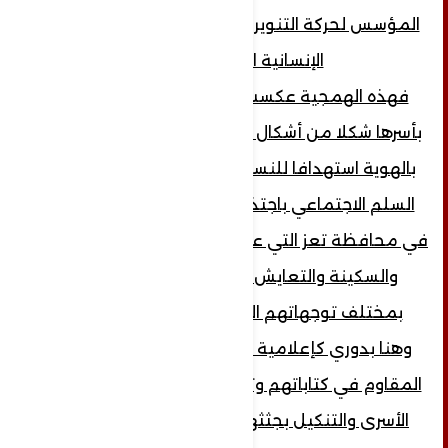
المؤسس لحركة التنوير الفكري المحرك للدولة
الإنسانية الإسلامية.
فهذه الهمجية عكست في استهداف عائلة
بأسرها شكلا من أشكال الإبادة الجماعية والقتل
بالهوية استهدافا للنسيج المجتمعي وتهديد
السلم الاجتماعي باجتذابه إلى أتون الصراعات
في محافظة تعز التي عاشت سنينا من الاستقرار
والسكينة والتعايش السلمي بين سكانها
بمختلف توجهاتهم المذهبية والسياسية.
وهنا بدوري كإعلامية الى الموقف الإعلامي
المقاوم في كتاباتهم وتغريداتهم إلى أن سحل
الأسرى والتنكيل بجثثهم بعد قتلهم انتهاك