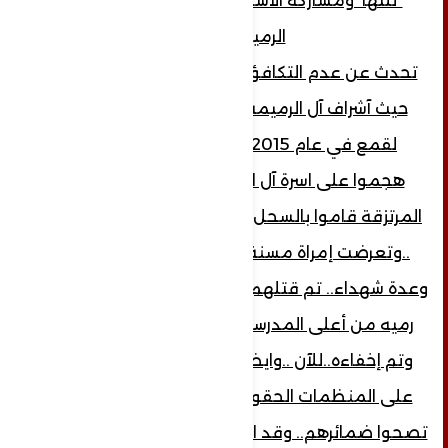
*تلتها ومشاركة الاستاذ محمد عبد الخبير
الرميمة..
تحدث عن عدم التكافؤ بين المظلوم والظالم
حيث آشراف آل الرميمة عدد قليل وتعرضت
لقمع في عام 2015بالتحديد 15/8/2015
هجموا على اسرة آل الرميمة عدد كبير من
المرتزقة قاموا بالسحل والذبح.. والتهجير والأسر
..وتعرضت إمراة مسنة للقتل بعمر 88عام..
وعدة شهداء.. تم قتلهم منهم من تم قتله وتم
رميه من أعلى المدرسة..ومنهم من تم أسره
وتم إخفاءه..للآن ..وايضا ..ختم بقوله لا يعول
على المنظمات الحقوقية التي لم تدين ولم
تصحوا ضمائرهم.. وقد انتقلوا اشراف آل الرميمة