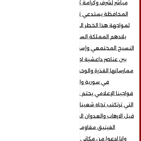
مباشر لشرف وكرامة كل مواطن من سكان
المحافظة يستدعي تحركا جادا من الجميع
لمواجهة هذا الخطر الداهم الذي أرسلته إلى
بلادهم المملكة السعودية بهدف تمزيق
النسيج المجتمعي وإسقاط محافظة تعز رهينة
بين عناصر داعشية اجرامية تستنسخ إليها
ممارساتها القذرة والوحشية التي شهدها العالم
في سورية والعراق مؤخرا.
فواجبنا الإعلامي يحتم علينا فضح هذه الجرائم
التي ترتكتب تجاه شعبنا الصديق في اليمن من
قبل الارهاب والعدوان الغاشم ونحن نبقى كطائر
الفينيق مقاومون حتى النهاية.
وانا ادعوا من مكاني لأن يكون هناك مادة