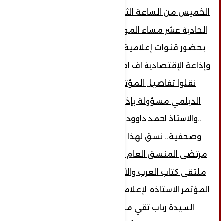
الخميس من الساعة الثامنة مساء حتى الساعة
الحادية عشر مساء الموافق بتاريخ 29/9/2022
بحضور قنوات إعلامية قناة اللولؤة البحرينية
وإذاعة الإقتصادية اف ام 3'93 وحضور إعلاميين
نقلوا تفاصيل المؤتمر منهم الأخت بدور
الديلمي مسؤولة بإذاعة الإقتصادية اف ام
..والاستاذ احمد داوود ..وعدة جهات إعلامية
وصحفية.. نسق لهذا المؤتمر الإستاذ حسن
مرتضى المنسق العام للمؤتمرات الدولية في
ملتقى كتاب العرب والأحرار...وقامت بإدارة هذا
المؤتمر الاستاذه الإعلامية والناشطة الحقوقية
السيدة رباب تقي من لبنان المقاومة ...