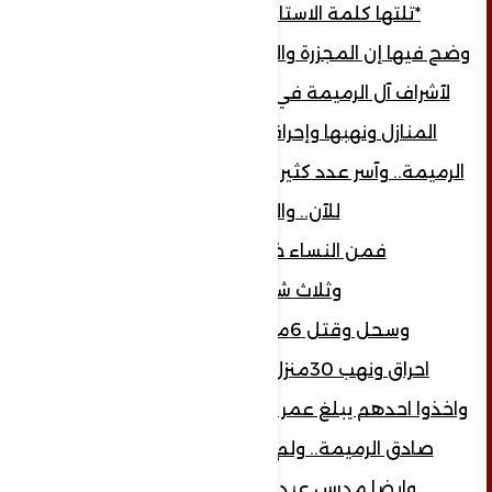
*تلتها كلمة الاستاذ عرفات الرميمة..
وضح فيها إن المجزرة والسحل والذبح الذي حدث
لآشراف آل الرميمة في 15/8/2015 وتم هدم
المنازل ونهبها وإحراقها وتهجير آشراف آل
الرميمة.. وآسر عدد كثير منهم ومازالوا مخفيين
للآن.. واللحظة..
فمن النساء خمس جريحات
وثلاث شهيدات..
وسحل وقتل 6من ابناء الرميمة..
احراق ونهب 30منزل من بيت الرميمة..
واخذوا احدهم يبلغ عمر ستين عام من الطريق ..
صادق الرميمة.. ولم يعلموا عنه شيئا ..
وايضا مدرس عبد الرحمن الرميمة..