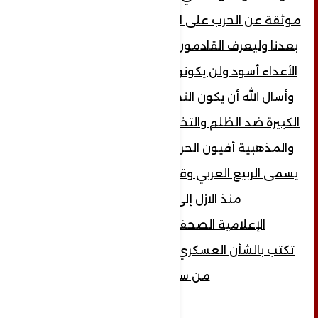
موثقة عن الحرب على اليمن لتبقى لاولادنا من
بعدنا وليعرف القادمون من الأجيال بأن ماضي
الأعداء أسود ولن يكونوا أصدقاء مهما حصل.
وأسال الله أن يكون النصر حليفنا في معركتنا
الكبيرة ضد الظلم والتخلف والتفرقة والطائفية
والمذهبية أفيون الحروب التي اعتمدوها بما
يسمى الربيع العربي وقتلوا فيها الشجر والحجر
منذ الازل إلى يومنا هذا.
الإعلامية الصحفية: لبنى مرتضى
تكتب بالشأن العسكري والسياسي والثقافي..
من سورية..