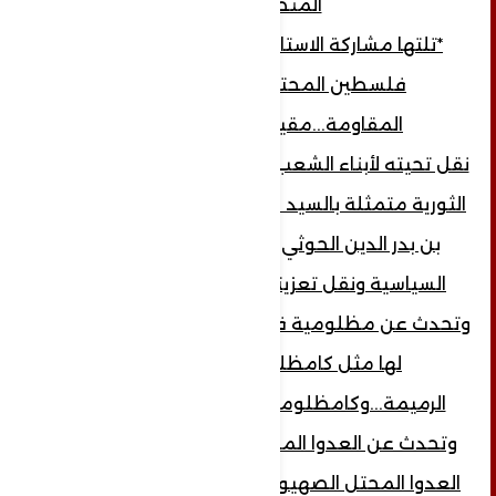
المنطقة..
*تلتها مشاركة الاستاذ وسام المقيد.. من
فلسطين المحتلة من أبناء غزة
المقاومة...مقيم في المهجر...
نقل تحيته لأبناء الشعب اليمني العزيز وللقيادة
الثورية متمثلة بالسيد العلم القائد عبد الملك
بن بدر الدين الحوثي حفظه الله وللقيادة
السياسية ونقل تعزيته لأشراف آل الرميمة
وتحدث عن مظلومية فلسطين وابناء غزة التي
لها مثل كامظلومية اشراف آل
الرميمة...وكامظلومية كربلاء المقدسة...
وتحدث عن العدوا المباشر في فلسطين هو
العدوا المحتل الصهيوني اما في اليمن عدوا