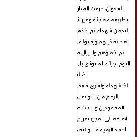
العدوان، حرقت المنازل وسرقت واستبيحت
بطريقة مفاجئة وغير شرعية.. اجتمعت النساء
لتدفن شهداء تم اخذهم من منازلهم وقتلهم
بعد تعذيبهم ورميوا من على الأسطح، شهداء
تم اخفاؤهم ولا يزال مصيرهم مجهولا حتى
اليوم. جرائم لم توثق بل تم التعتيم عليها وحتى
تضليلها.
اذا شهداء وأسرى مفقودون إلى حد الآن! على
الرغم من التواصل مع شؤون الأسرى
المفقودين والبحث عنهم لكن دون جدوى،
اضافة الى تفجير ضريح السيد الشيخ/ علي بن
أحمد الرميمة - والتعدي على مقامه وسبهِ