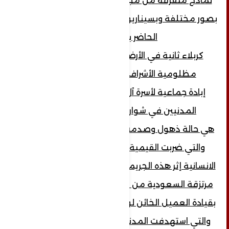
نماذج متفرقة من مجزرة بيت الرميمه، ولكن
بصور مختلفة وبسيناريوهات مختلفة، وماأشبه
الحاضر بالأمس.
كربلاء ثانية في الأرض اليمنية المقدسة،
مظلومية الأشراف من بيت الرميمه.
إبادة جماعية لأسرة ٱل رميمه وسحل جثث
المدنيين في شوارع (تعز) في اليمن.
هي حالة ذهول وصدمة أصابت الشارع اليمني،
والتي ضربت القيمية والعقدية والتاريخية
الانسانية إثر هذه الجريمة المروعة التي ارتكبتها
مرتزقة السعودية من عناصر داعش والقاعدة
بقيادة العميل الخائن لوطنه حمود المخلافي ,
والتي استهدفت المدنيين والأسرى بإحراقهم