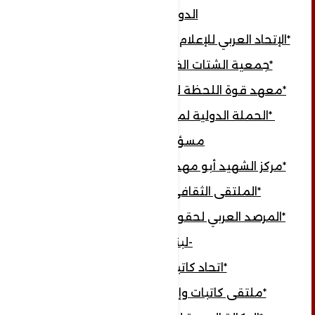
الدولي..
*الإتحاد العربي للإعلام الإلكتروني فرع اليمن..
*جمعية الشتات الفلسطيني -السويد
*معهد قوة اللحظة للتدريب والتطوير mpi
*الحملة الدولية لمناصرة الأسرى)اسرانا
مسؤولية)
*مركز الشهيد أبو مهدي المهندس -العراق
*الملتقى الثقافي النسائي -لبنان
*المرصد العربي لحقوق الإنسان والمواطنة
-لبنان
*اتحاد كاتبات اليمن
*ملتقى كاتبات وإعلاميات المسيرة