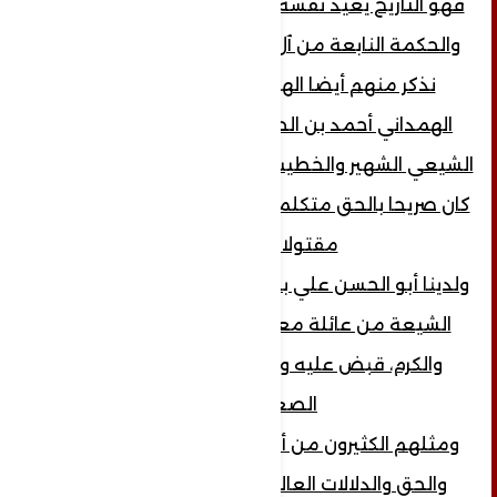
فهو التاريخ يعيد نفسه باستهداف أعيان الفكر
والحكمة النابعة من ٱل البيت والأئمة الأطهار.
نذكر منهم أيضا الهمداني...بديع الزمان
الهمداني أحمد بن الحسين بن يحيى الكاتب
الشيعي الشهير والخطيب والشاعر الطائر الصيت،
كان صريحا بالحق متكلما منطقيا فيه.استشهد
مقتولا بالسم.
ولدينا أبو الحسن علي بن الفرات وكان من كتاب
الشيعة من عائلة معروفة بالنبل والفضل
والكرم، قبض عليه وقتل في أيام الغيبة
الصغرى.
ومثلهم الكثيرون من أصحاب الكلمة والشرف
والحق والدلالات العالية من الفكر العميق