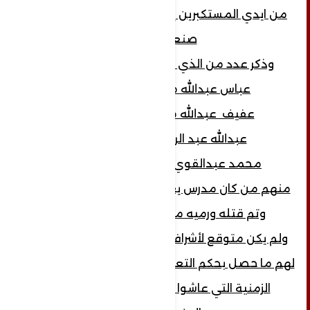
من ايدي المستكبرين إلى ايدي المكبرين في
صنعاء...
وذكر عدد من الذي تم سحلهم وقتلهم
عباس عبدالله محمد الرميمة
عفيف عبدالله محمد الرميمة
عبدالله عبد الرحمن الرميمة
محمد عبدالقوي عبدالله الرميمة
منهم من كان مدرس يعلم الكثير من ابناء تعز
وتم قتله ورميه من أعلى المدرسة..
ولم يكن متوقع لأشراف آل الرميمة أن يحصل
لهم ما حصل بحكم التعايش والمعايشة والفترة
الزمنية التي عاشوا من خلالها بين ابناء