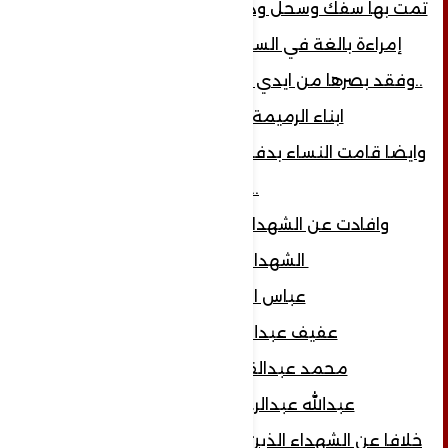
تمت بها سفك وسحل وذبح ابناء الرميمة ..وبحق
إمراءة بالغة في السن لم يسعفها عجزها
..وفقد بصرها من ايدي العدوان ...ولم يستطيع
ابناء الرميمة اخذ جثتها....
وايضا قامت النساء بدفن الشهداء وبصبر زينبي.
...
وافادت عن الشهداء والأسرى كالتالي..
الشهداءوهم...
عباس الرميمة
عفيف عبدالله الرميمة
محمد عبدالقوي الرميمة
عبدالله عبدالرحمن الرميمة
خلافا عن الشهداء الذين سقطوا في المواجهة