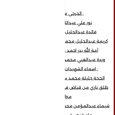
: الجرحى من النساء
نور علي عبداللطيف الرميمة
فائدة عبدالجليل عبدالله الرميمة
كريمة عبدالجليل محمد احمد سعيد الرميمة
أمة الله بدر احمد عبدالجبار الرميمة
وردة عبدالغني محمد عبدالجليل الرميمة .
: اسماء الشهيدات من بيت الرميمة
الحجة جليلة محمد سعيد الرميمة 88 عام
طلق ناري من قناص في الرأس من الخلف في
منزلها .
شيماء عبدالمؤمن محمد عبدالعزيز الرميمة 15