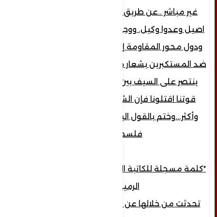
غير مباشر ..عن طريق وكلاءه اي يوجد عدوا
اصيل وعدوا وكيل. ووجه رسالة لكل ابناء اليمن
ودول محور المقاومة إنه من الواجب الوقوف
ضد المستكبرين بشعار هيهات منا الذلة...و الدم
ينتصر على السيف بين قوسين نحن نستمد
قوتنا اقتلونا فإن الشعوب تزداد وعي أكثر
وأكثر...وختم بالقول البوصلة لكل الأحرار هي
فلسطين..
*كلمة مسجلة للكاتبة الصحفية والإعلامية دينا
الرميمة...
تحدثت من خلالها عن حجم المظلومية التي