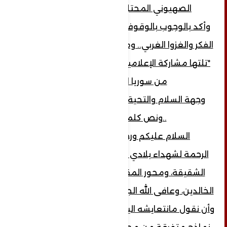
الصهيوني المحتل في فلسطين...
وأكد بالوجوب بالوقوف بصف وفكر واحد ضد
الفكر والغزوا الغربي.. ومواجهة الفكر الوهابي..
*تلتها مشاركة الإعلامية لبنى محمد مرتضى
من سوريا المقاومة..
وجهة السلام والتحية لكل محور المقاومة
..ونص كلمتها كالأتي
السلام عليكم ورحمة الله وبركاته..
الرحمة لشهداء بلادي سورية وشهداء اليمن
الشقيقة، ومحور المقاومة الأشراف الأجلاء
الخالدين، وعافى الله الجرحى وأعاد المفقودين.
وأن نقول مانتعايشه اليوم في منطقتنا إلا هو