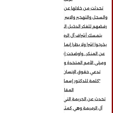
تحدثت من خلالها عن سبب العدوان والقتل
والسحل والتهجير والاسر لأشراف آل الرميمة سبب
رفضهم للفكر الدخيل الوهابي المتطرف...وايضا
بتمسك أشراف آل الرميمة بمنهج الحق لم
يخرجوا اشرا ولا بطرا إنما للأمر بالمعروف والنهي
عن المنكر...واوضحت إن هذه الجرائم بمسمع
ومرئى الأمم المتحدة وسكوت المنظمات التي
تدعي حقوق الإنسان ولم يحركوا ساكنا. .
*كلمة للدكتور إسماعيل النجار من لبنان
المقاومة..
تحدث عن الجريمة التي تم إرتكابها بحق آشراف
آل الرميمة وهي كمثل الجرائم التي يرتكبها