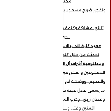
محتوياته
وتفجير ضريح مسعود بن علي بن احمد الرميمة
*تلتها مشاركة وكلمة مسجلة الاستاذه صباح
الحوثي..
عميد كلية الأداب الاسبق جامعة الحديدة..
تحدثت من خلال كلمتها عن حجم معاناة
ومظلومية آشراف آل الرميمة وبالذات الأطفال
المفجوعين والمحرومين من الأمان في العيش
والتعليم...ووضحت ادوات العدوان في تعز وهم
ما يسمى عادل عبده فارع الملقب ابو العباس..
وعدنان زريق...وحزب المسخ التكفيري الذي افزع
الأمنين وقتل وسحل الآشراف من آل