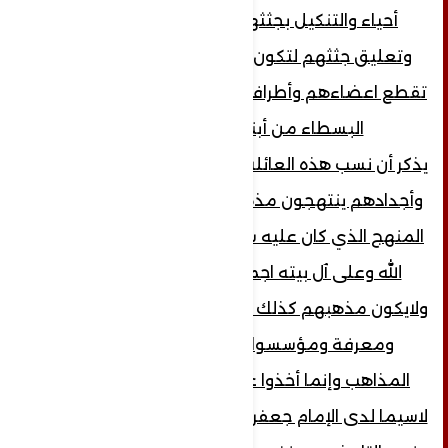
أحياء والتنكيل بجثثهم وسحلها بالشوارع
وتعليق جثثهم لتكون نهبا لسكاكين إجرامية
تقطع اعضاءهم وأطرافهم أمام مئات المدنيين
البسطاء من أبناء الحالمة تعز.
يذكر أن نسب هذه العائلة من السادة الحسينيين،
وأجدادهم ينتهجون مذهب العترة الطاهرة، هذا
المنهج الذي كان عليه سيدنا محمد عليه صلاة
الله وعلى ٱل بيته اجمعين، وكيف لايكونوا
ولايكون مذهبهم كذلك وٱباؤهم كانوا محور علم
ومعرفة ومؤسسوا الفقه وجميع أئمة
المذاهب وإنما أخذوا عنهم وتتلمذوا لديهم
لاسيما لدى الإمام جعفر الصادق عليه سلام الله.