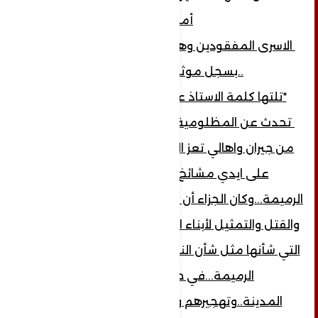
أما....
الاسرى المفقودين وهم يتجاوز عدد الخمسة
..بسجل موثق محفوظ..
*تلتها كلمة الاستاذ عبد الرحمن الرميمة...
تحدث عن المظلومية التي لم يكن يتوقعها
من جيران واهالي تعز الذين تتلمذوا وتعلموا
على ايدي مشائخ واساتذة من بني
الرميمة...وكان الجزاء أن قاموا بالإعتداء والسحل
والقتل والتمثيل لأبناء الرميمة ..وسلب الأموال
التي شأنها مثل شأن النفس. وهدموا منازل آل
الرميمة...في حدنان وفي تعز
المدينة..وتهجيرهم ووجه بالشكر للقيادة