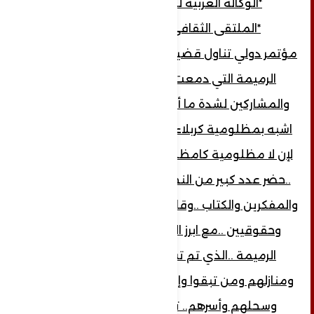
*الوكالة العربية للدراسات والإعلام
*الملتقى الثقافي النسائي لبنان..
مؤتمر دولي تناول قضية ومظلومية أشراف آل
الرميمة التي دمعت لها اعين المفكرين
والمشاركين لشدة ما أصابهم من مظلومية
اشبه بمظلومية كربلاء المقدسة أو جزء منها
لإن لا مظلومية كامظلومية كربلاء المقدسة
..حضر عدد كبير من النخب العربية والإسلامية
والمفكرين والكتاب ..وقادة وسياسين وإعلاميين
وحقوقيين ..مع ابرز الوجهاء من آشراف آل
الرميمة ..الذي تم تشريدهم من ارضهم
ومنازلهم ومن تبقوا وإلا كثير منهم تم قتلهم
وسحلهم وأسرهم.. تم هذا المؤتمر يوم