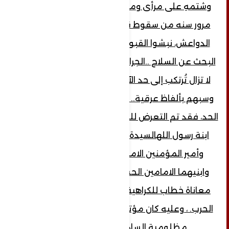
وشتمهِ على مرأى ومسمع من الجميع بعد
مرور سنه من سقوط قرية_ حدنان في أيدي
الدواعش، نبشوا القبور وإخرجوا الجثث بحجة
البحث عن السلاح ..الجرائم في حق هذه العائلة
لا تزال تُرتكب إلى حد الآن! من سرقة أراضيهم
وسبهم بألفاظ عرقية.. جرائم لم تقف عند هذا
الحد، فقد تم التعرض للمذهب ورموزه، فشتمت
ابنة رسول اللهالسيدة فاطمة عليها السلام
وأمير المؤمنين الامام علي عليه السلام
وابنيهما الامامين الحسنين عليهما السلام ،
معاناة خطاب للكراهية تعو لسنوات ما قبل
الحرب. ، وعليه كان مؤتمرنا اليوم تحت عنوان:
مظلومية السادة بيت الرميمة.