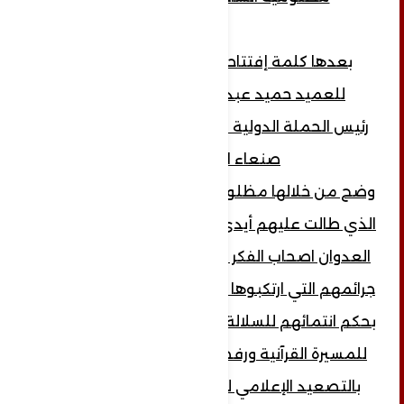
بعدها كلمة إفتتاحية لأول المشاركين.
للعميد حميد عبد القادر علي عنتر ..
رئيس الحملة الدولية لفك الحصار عن مطار
صنعاء الدولي...
وضح من خلالها مظلومية أشراف آل الرميمة
الذي طالت عليهم أيدي الغدر من قبل أدوات
العدوان اصحاب الفكر الدخيل التكفيري وعن
جرائمهم التي ارتكبوها بحق اشراف آل الرميمة
بحكم انتمائهم للسلالة الهاشمية ومناصرتهم
للمسيرة القرآنية ورفضهم العدوان ..ودعاء
بالتصعيد الإعلامي لمظلومية أشراف آل