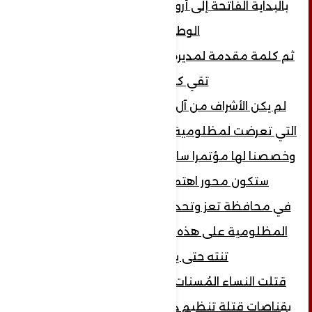
بالبداية الفاتحة إلى أرواح الشهداء ثم النشيد
الوطني ..
ثم كلمة مقدمة لمديرة المؤتمر الاستاذ ه رباب
تقي كالآتي ..
لم يكن الأشراف من آل الأمير العائلة الوحيدة
التي تعرضت لمظلومية اثر العدوان على اليمن،
وخصصنا لها مؤتمرا سابقا، اليوم عائلة الرميمة
ستكون محور اهتمامنا في مؤتمرنا.
في محافظة تعز وتحديدا قرية حدنان، وقعت
المظلومية على هذه العائلة عام 2015 ولم
تنته حتى يومنا هذا.
قتلت النساء المُسنات والفتيات في بيوتهن
بقِناصات قتلة تنظيم داعش الارهابي وتحالف