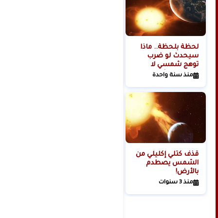
لحظة بلحظة.. ماذا
هل تبدأ روسيا الحرب
سيحدث لو ضرب
العالمية الثالثة من
توهج شمسي لا
الفضاء؟
تتحمله البشرية
منذ سنة واحدة
منذ سنتين
كوكبنا؟
قذف كتلي إكليلي من
الشمس يصطدم
بالأرض!
منذ 3 سنوات