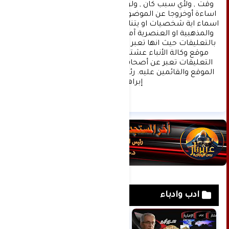
وقت , ولأي سبب كان , ولن ينشر أي تعليق يتضمن 
اساءة أوخروجا عن الموضوع المطروح ,او ان يتضمن 
اسماء اية شخصيات او يتناول اثارة للنعرات الطائفية 
والمذهبية او العنصرية آملين التقيد بمستوى راقي 
بالتعليقات حيث انها تعبر عن مدى تقدم وثقافة زوار 
موقع وكالة الأنباء عشتار برس الإخبارية علما ان 
التعليقات تعبر عن أصحابها فقط ولا تعبر عن رأي 
الموقع والقائمين عليه. رئيس التحرير د:حسن نعيم 
إبراهيم.
ادب وادباء