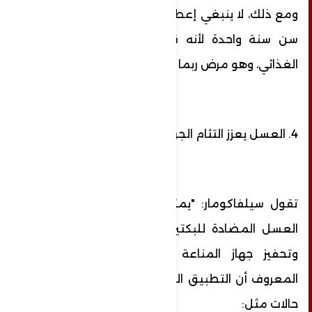
ومع ذلك، لا ينبغي إعطاء العسل للأطفال دون
سن سنة واحدة لأنه قد يؤدي إلى التسمم
الغذائي، وهو مرض ربما يكون مميتا.
4. العسل يعزز التئام الجروح
تقول سيلفاكومار: "يمكن أن تساعد خصائص
العسل المضادة للبكتيريا على منع الالتهابات
وتحفيز جهاز المناعة لتعزيز الشفاء". ومن
المعروف أن التطبيق الموضعي للعسل يعالج
حالات مثل: