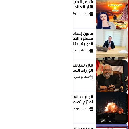
شاعر الحب والمطر بدر بن عبد المحسن
الأثر الخالد
منذ سنة واحدة
قانون إعدام الأسرى الفلسطينيين: بين
سطوة التشريع وانهيار منظومة العدالة
الدولية...بقلم الدكتور وسيم وني
منذ 4 أشهر
بيان سياسي رداً على موقف مجلس
الوزراء السعودي
منذ يومين
الولايات المتحدة أبلغت إسرائيل بأنها
تعتزم تصعيد هجماتها على إيران
منذ اسبوعين