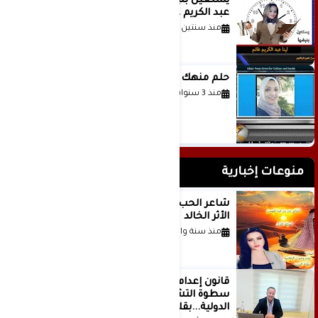
يستعين بنبضها للكاتبة الإعلامية لينا
عبد الكريم غانم
منذ سنتين
حلم منهك للشاعرة رانيا فخري موسى
منذ 3 سنوات
منوعات إخبارية
شاعر الحب والمطر بدر بن عبد المحسن
الأثر الخالد
منذ سنة واحدة
قانون إعدام الأسرى الفلسطينيين: بين
سطوة التشريع وانهيار منظومة العدالة
الدولية...بقلم الدكتور وسيم وني