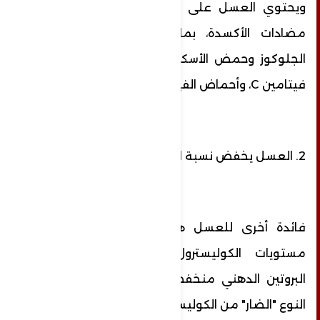
ويحتوي العسل على مجموعة متنوعة من
مضادات الأكسدة، بما في ذلك: أوكسيديز
الجلوكوز وحمض الأسكوربيك، وهو أحد أشكال
فيتامين C، وأحماض الفينول، والفلافونويد.
2. العسل يخفض نسبة الكوليسترول
فائدة أخرى للعسل هي أنه قد يقلل من
مستويات الكوليسترول، وتحديدا مستويات
البروتين الدهني منخفض الكثافة (LDL)، وهي
النوع "الضار" من الكوليسترول.