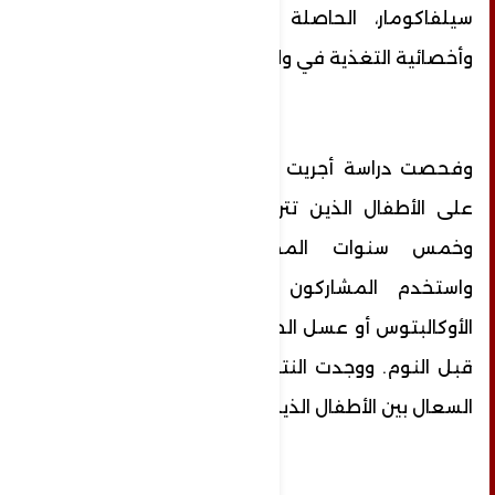
سيلفاكومار، الحاصلة على درجة الدكتوراه،
وأخصائية التغذية في ولاية ماريلاند.
وفحصت دراسة أجريت عام 2012 تأثير العسل
على الأطفال الذين تتراوح أعمارهم بين سنة
وخمس سنوات المصابين بسعال ليلي.
واستخدم المشاركون 10 ملغ من عسل
الأوكالبتوس أو عسل الحمضيات أو دواء وهمي
قبل النوم. ووجدت النتائج تحسنا ملحوظا في
السعال بين الأطفال الذين تناولوا العسل.