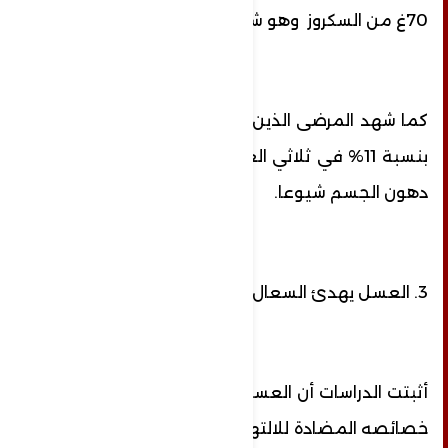
70غ من السكروز وهو شكل من أشكال السكر.
كما شهد المرضى الذين تناولوا العسل انخفاضا
بنسبة 11% في ثلاثي الغليسرين، وهو أكثر أنواع
دهون الجسم شيوعا.
3. العسل يهدئ السعال
أثبتت الدراسات أن العسل يهدئ السعال بفضل
خصائصه المضادة للالتهابات، كما تقول ديفيا إل