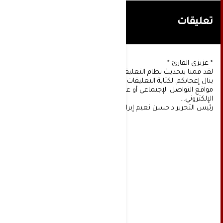
تعليقات
* عزيزي القارئ *
لقد قمنا بتحديث نظام التعليقات على موقعنا، ونأمل أن
ينال إعجابكم. لكتابة التعليقات يجب أولا التسجيل عن طريق
مواقع التواصل الإجتماعي أو عن طريق خدمة البريد
الإلكتروني...
رئيس التحرير د:حسن نعيم إبراهيم.