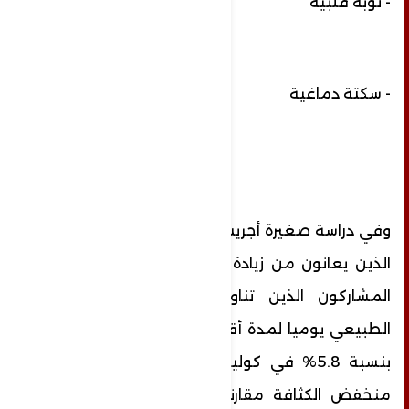
- نوبة قلبية
- سكتة دماغية
وفي دراسة صغيرة أجريت عام 2013 على الأفراد
الذين يعانون من زيادة الوزن أو السمنة، أظهر
المشاركون الذين تناولوا 70غ من العسل
الطبيعي يوميا لمدة أقصاها 30 يوما انخفاضا
بنسبة 5.8% في كوليسترول البروتين الدهني
منخفض الكثافة مقارنة بأولئك الذين تناولوا