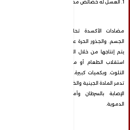
1. العسل له خصائص مضادة للأكسدة
مضادات الأكسدة تحارب الجذور الحرة في
الجسم. والجذور الحرة عبارة عن مواد كيميائية
يتم إنتاجها من خلال العمليات الجسدية مثل
استقلاب الطعام أو من مصادر خارجية مثل
التلوث. وبكميات كبيرة، يمكن للجذور الحرة أن
تدمر المادة الجينية والخلايا، ما قد يزيد من خطر
الإصابة بالسرطان وأمراض القلب والأوعية
الدموية.