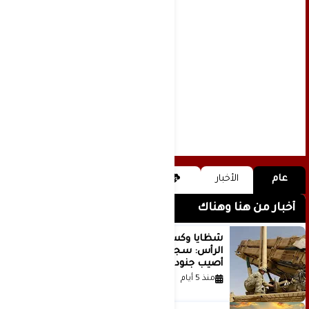
عام
الأخبار
أخبار من هنا وهناك
شظايا وكسور في العظام وإصابات في
الرأس: سجلات جديدة تكشف كيف
أصيب جنود أمريكيون في الحرب الإيرانية
منذ 5 أيام