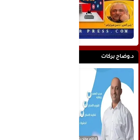
د.وضاح بركات