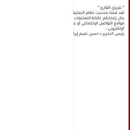
* عزيزي القارئ *
لقد قمنا بتحديث نظام التعليقات على موقعنا، ونأمل أن
ينال إعجابكم. لكتابة التعليقات يجب أولا التسجيل عن طريق
مواقع التواصل الإجتماعي أو عن طريق خدمة البريد
الإلكتروني...
رئيس التحرير د:حسن نعيم إبراهيم.