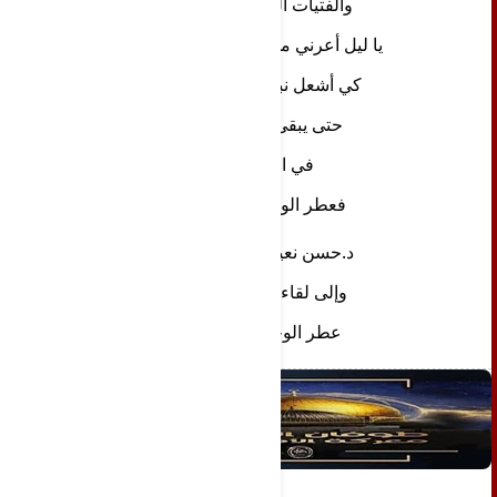
والفتيات الحسناوات
يا ليل أعرني من زيت نجومك
كي أشعل نبض القنديل
حتى يبقى لي أملا
في الدنيا 
فعطر الوجع  عليل
د.حسن نعيم إبراهيم 
وإلى لقاء في تتمة 
 عطر الوجع تابعونا