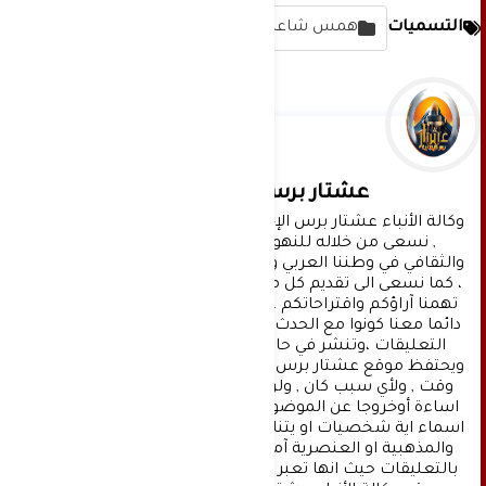
التسميات
همس شاعر
عشتار برس الإخبارية
وكالة الأنباء عشتار برس الإخبارية موقع إعلامي شامل 
, نسعى من خلاله للنهوض بالمشهد الإعلامي 
والثقافي في وطننا العربي وفي جميع القضايا الحياتية 
، كما نسعى الى تقديم كل ماهو جديد بصدق ومهنية ، 
تهمنا آراؤكم واقتراحاتكم ، ونسعد بمعرفتها ، كونوا 
دائما معنا كونوا مع الحدث . تنويه : تتم مراجعة كافة 
التعليقات ،وتنشر في حال الموافقة عليها فقط. 
ويحتفظ موقع عشتار برس بحق حذف أي تعليق في أي 
وقت , ولأي سبب كان , ولن ينشر أي تعليق يتضمن 
اساءة أوخروجا عن الموضوع المطروح ,او ان يتضمن 
اسماء اية شخصيات او يتناول اثارة للنعرات الطائفية 
والمذهبية او العنصرية آملين التقيد بمستوى راقي 
بالتعليقات حيث انها تعبر عن مدى تقدم وثقافة زوار 