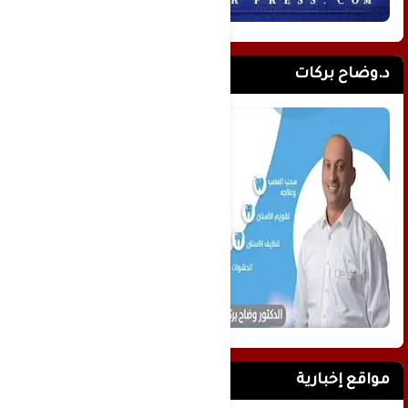
د.وضاح بركات
مواقع إخبارية