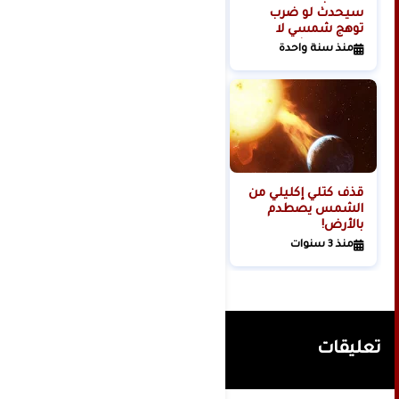
سيحدث لو ضرب
العالمية الثالثة من
توهج شمسي لا
الفضاء؟
تتحمله البشرية
منذ سنة واحدة
منذ سنتين
كوكبنا؟
قذف كتلي إكليلي من
الشمس يصطدم
بالأرض!
منذ 3 سنوات
تعليقات