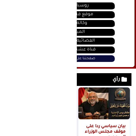
روسيا اليوم
موقع قناة المنار
وكالة سانا
الميادين
الفضائية السورية
قناة عشتار يوتيوب
صفحتنا على فيس بوك
رأي
بيان سياسي رداً على
من التلال إلى
موقف مجلس الوزراء
السيطرة.. كيف تحول