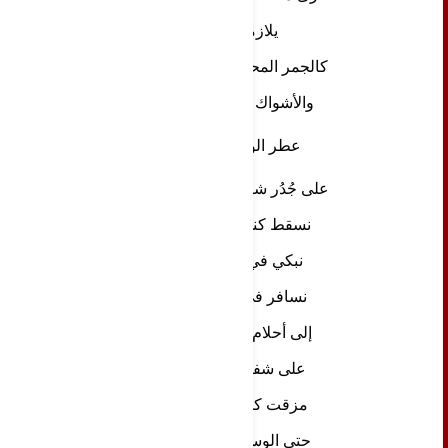
يلازمني
كالجمر المحاط بالرماد 
والأشواك  والأصفاد
عطر الوجع (2)
على جُدُر شبيهة بالورق 
نسقط كندى الورد
نبكي في صمت
نسافر في صمت
إلى أحلام بلا أمتعة
على شفاه جنازة
مزقت كل الصور
حتى الوسادة تعبق