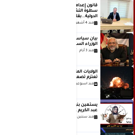
قانون إعدام الأسرى الفلسطينيين: بين
سطوة التشريع وانهيار منظومة العدالة
الدولية...بقلم الدكتور وسيم وني
منذ 4 أشهر
بيان سياسي رداً على موقف مجلس
الوزراء السعودي
منذ 3 أيام
الولايات المتحدة أبلغت إسرائيل بأنها
تعتزم تصعيد هجماتها على إيران
منذ اسبوعين
يستعين بنبضها للكاتبة الإعلامية لينا
عبد الكريم غانم
منذ سنتين