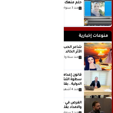
حلم منهك للشاعرة رانيا فخري موسى
منذ 3 سنوات
منوعات إخبارية
شاعر الحب والمطر بدر بن عبد المحسن
الأثر الخالد
منذ سنة واحدة
قانون إعدام الأسرى الفلسطينيين: بين
سطوة التشريع وانهيار منظومة العدالة
الدولية...بقلم الدكتور وسيم وني
منذ 4 أشهر
الفرص في حياة الشباب بين الاستعداد
والامداد بقلم د. عبادة دعدوش
منذ 3 سنوات