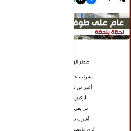
عطر الوجع ( 1 )
يشرئب عنق السماء
أعبر من تيه إلى تيه
أركض أنادي 
من 
يعي وجودي
أشرب نبيذ الغدر
تُرى ماقصة هذا الوجع