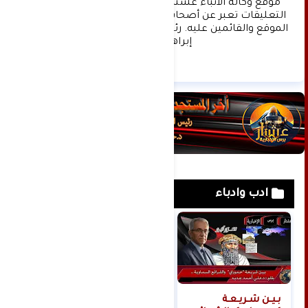
موقع وكالة الأنباء عشتار برس الإخبارية علما ان 
التعليقات تعبر عن أصحابها فقط ولا تعبر عن رأي 
الموقع والقائمين عليه. رئيس التحرير د:حسن نعيم 
إبراهيم.
ادب وادباء
بـيـن شـريـعـة
رانيا سمير العناني..