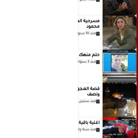
مسرحية الهمزة للمبدعة الاستاذة غادة
محمود
منذ 10 سنوات
حلم منهك للشاعرة رانيا فخري موسى
منذ 3 سنوات
قصة العجول الحمراء والانتظار عاما
ونصف
منذ سنتين
اغنية باقية ياغزة غناء الفنان حاتم نجيب
منذ سنة واحدة