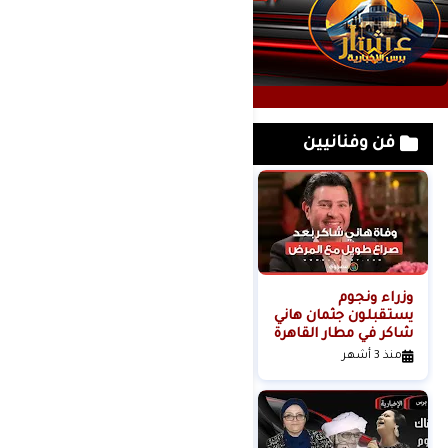
فن وفنانيين
وزراء ونجوم
لحظة القبض على
يستقبلون جثمان هاني
خادمة هدى شعراوي
شاكر في مطار القاهرة
المتهمة بقتلها ( فديو
)
منذ 3 أشهر
منذ 6 أشهر