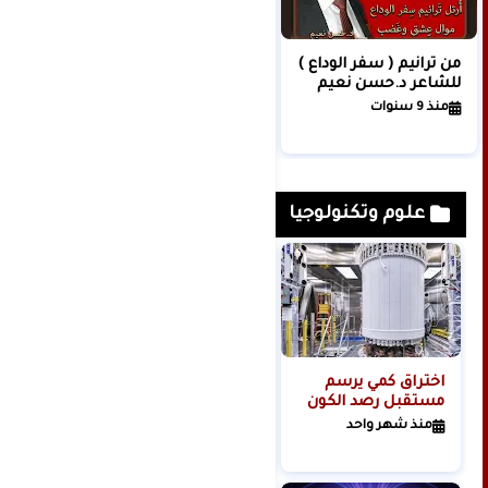
من ترانيم ( سفر الوداع )
نبوءة المطر / للشاعر
للشاعر د.حسن نعيم
الفلسطيني / د.حسن
نعيم إبراهيم
منذ 9 سنوات
منذ 8 سنوات
علوم وتكنولوجيا
اختراق كمي يرسم
مجلة: تسريب
مستقبل رصد الكون
لتسجيلات دخول
وكلمات مرور عبر
منذ شهر واحد
الإنترنت لحوالي 150
منذ 6 أشهر
مليون شخص حول
العالم