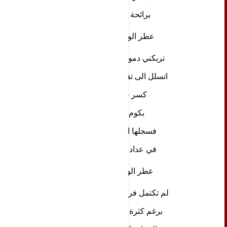
برائحة الدموع
عطر الوجع ( 3 )
تربكني دموع الياسمين
اتسلل الى تفاصيل إمرأة
كسر حذائها
بكوم جليد
فسجلها القاموس
في عداد الراحلين
عطر الوجع ( 4)
لم تكتمل فرحتنا بالعرس
برغم كثرة المساحيق