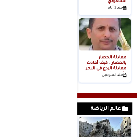
السعودي
عنف المستوطنين إلى
مشروع استيطاني
منذ 3 أيام
منذ 4 أيام
منظم؟
معادلة الحصار
بالحصار.. كيف أعادت
معادلة الردع في البحر
الأحمر تشكيل موازين
منذ اسبوعين
القوة الإقليمية؟الكاتب
والباحث السياسي
عدنان عبدالله الجنيد-
اليمن
عالم الرياضة