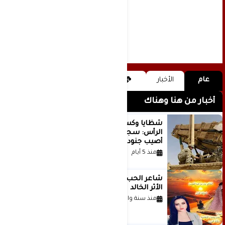
عام
الأخبار
أخبار من هنا وهناك
شظايا وكسور في العظام وإصابات في
الرأس: سجلات جديدة تكشف كيف
أصيب جنود أمريكيون في الحرب الإيرانية
منذ 5 أيام
شاعر الحب والمطر بدر بن عبد المحسن
الأثر الخالد
منذ سنة واحدة