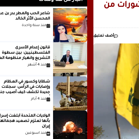
أخبار من هنا وهناك
شورات من
رئيسيا للذكاء
شاعر الحب والمطر بدر بن
المحسن الأثر الخالد
مدينة ..بقلم ..مصطفى عبدالملك
منذ سنة واحدة
أضف تعليق
قانون إعدام الأسرى
الفلسطينيين: بين سطوة
التشريع وانهيار منظومة الع
الدولية...بقلم الدكتور وسيم 
منذ 4 أشهر
شظايا وكسور في العظام
وإصابات في الرأس: سجلات
جديدة تكشف كيف أصيب جنو
أمريكيون في الحرب الإيرانية
منذ 4 أيام
الولايات المتحدة أبلغت إسرا
بأنها تعتزم تصعيد هجماتها
إيران
منذ اسبوعين