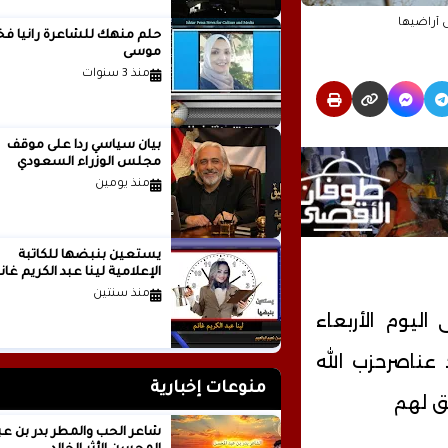
 أراضيها
حلم منهك للشاعرة ر
موسى
منذ 3 سنوات
بيان سياسي رداً على موقف
مجلس الوزراء السعودي
منذ يومين
يستعين بنبضها للكاتبة
الإعلامية لينا عبد الكريم غانم
منذ سنتين
 اليوم الأربعاء
عناصرحزب الله
منوعات إخبارية
شق لهم
شاعر الحب والمطر بدر بن