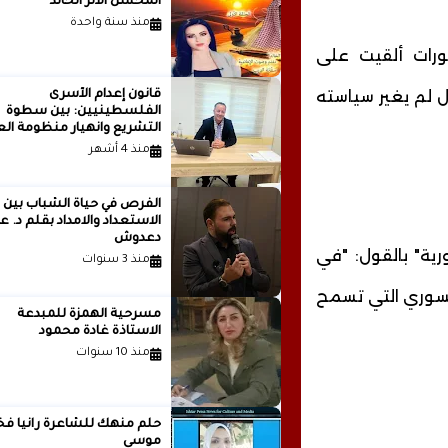
المحسن الأثر الخالد
منذ سنة واحدة
ورات ألقيت على
 لم يغير سياسته
قانون إعدام الأسرى
الفلسطينيين: بين سطوة
التشريع وانهيار منظومة الع
الدولية...بقلم الدكتور وسيم 
منذ 4 أشهر
الفرص في حياة الشباب بين
الاستعداد والامداد بقلم
دعدوش
رية" بالقول: "في
منذ 3 سنوات
 السوري التي تسمح
مسرحية الهمزة للمبدعة
الاستاذة غادة محمود
منذ 10 سنوات
حلم منهك للشاعرة ر
موسى