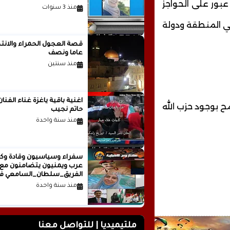
بور على الحواجز
منذ 3 سنوات
في المنطقة ودولة
قصة العجول الحمراء والانتظ
عاما ونصف
منذ سنتين
اغنية باقية ياغزة غناء الفنان
ح بوجود حزب الله
حاتم نجيب
منذ سنة واحدة
سفراء وسياسيون وقادة وكت
عرب ويمنيون يتضامنون مع
الفريق_سلطان_السامعي ف
وجه حملة التشويه.. تقرير
منذ سنة واحدة
صحفي
ملتيميديا | للتواصل معنا