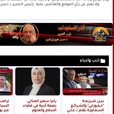
ولا تعبر عن رأي الموقع والقائمين عليه. رئيس التحرير د:حسن 
ادب وادباء
بـيـن شـريـعـة
رانيا سمير العناني..
ترامب
"حـمـورابي" والشـرائـع
بصمة أدبية في فضاء
السيا
السـمـاويـة بقلم د.عـلـي
السلام والعلوم
عبر بو