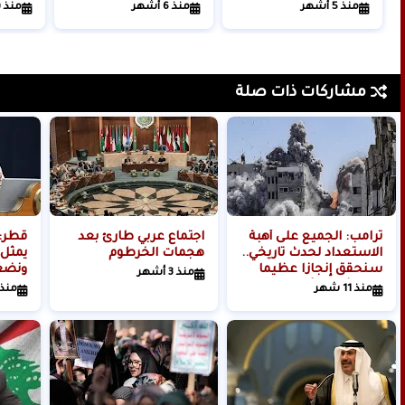
أحـمـد جـديـد
الإنسانية
الجمرك
منذ 5 أشهر
منذ 6 أشهر
منذ 
مشاركات ذات صلة
ترامب: الجميع على أهبة
اجتماع عربي طارئ بعد
قطر:
الاستعداد لحدث تاريخي..
هجمات الخرطوم
يمثل 
سنحقق إنجازا عظيما
ونضغ
منذ 3 أشهر
في الشرق الأوسط
منذ 11 شهر
منذ 10 أش