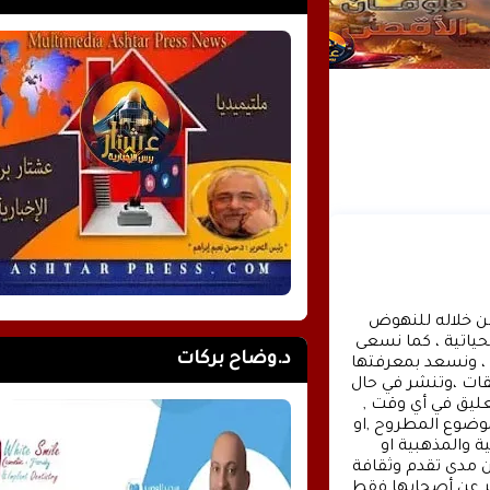
وكالة الأنباء عشتار برس الإخبارية موقع إعلامي شامل , نسعى من خلاله للنهوض 
بالمشهد الإعلامي والثقافي في وطننا العربي وفي جميع القضايا الحياتية ، كما نسعى 
د.وضاح بركات
الى تقديم كل ماهو جديد بصدق ومهنية ، تهمنا آراؤكم واقتراحاتكم ، ونسعد بمعرفتها 
، كونوا دائما معنا كونوا مع الحدث . تنويه : تتم مراجعة كافة التعليقات ،وتنشر في حال 
الموافقة عليها فقط. ويحتفظ موقع عشتار برس بحق حذف أي تعليق في أي وقت , 
ولأي سبب كان , ولن ينشر أي تعليق يتضمن اساءة أوخروجا عن الموضوع المطروح ,او 
ان يتضمن اسماء اية شخصيات او يتناول اثارة للنعرات الطائفية والمذهبية او 
العنصرية آملين التقيد بمستوى راقي بالتعليقات حيث انها تعبر عن مدى تقدم وثقافة 
زوار موقع وكالة الأنباء عشتار برس الإخبارية علما ان التعليقات تعبر عن أصحابها فقط 