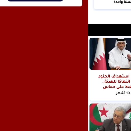
ية!
سنة واحدة
 استهداف الجنود
انتهاكا للهدنة..
ط على حماس
هر