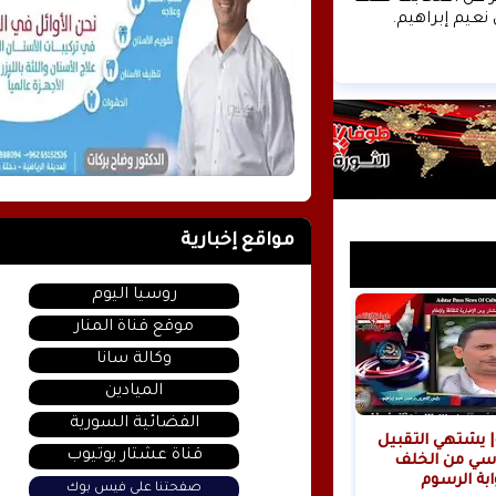
نعيم إبراهيم.
مواقع إخبارية
روسيا اليوم
موقع قناة المنار
وكالة سانا
الميادين
الفضائية السورية
| يشتهي التقبيل
قناة عشتار يوتيوب
سي من الخلف
ابة الرسوم
صفحتنا على فيس بوك