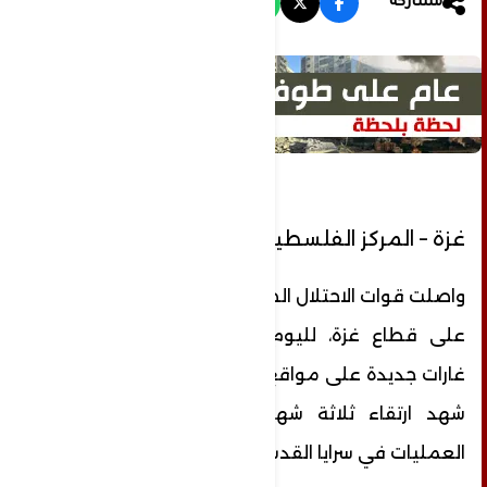
مشاركة
غزة – المركز الفلسطيني للإعلام
واصلت قوات الاحتلال الصهيوني عدوانها الواسع
على قطاع غزة، لليوم الخامس تواليًا، بشن
غارات جديدة على مواقع مختلفة، بعد يومٍ دامٍ
شهد ارتقاء ثلاثة شهداء على رأسهم قائد
العمليات في سرايا القدس إياد الحسني.