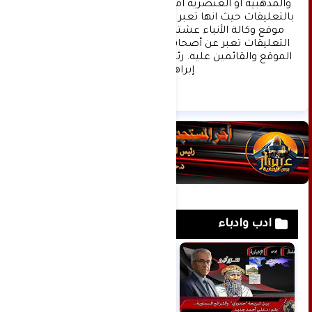
والمذهبية او العنصرية آملين التقيد بمستوى راقي 
بالتعليقات حيث انها تعبر عن مدى تقدم وثقافة زوار 
موقع وكالة الأنباء عشتار برس الإخبارية علما ان 
التعليقات تعبر عن أصحابها فقط ولا تعبر عن رأي 
الموقع والقائمين عليه. رئيس التحرير د:حسن نعيم 
إبراهيم.
ادب وادباء