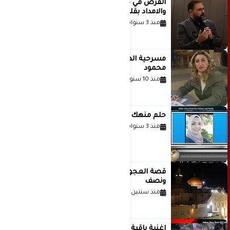
الفرص في حياة الشباب بين الاستعداد
والامداد بقلم د. عبادة دعدوش
منذ 3 سنوات
مسرحية الهمزة للمبدعة الاستاذة غادة
محمود
منذ 10 سنوات
حلم منهك للشاعرة رانيا فخري موسى
منذ 3 سنوات
قصة العجول الحمراء والانتظار عاما
ونصف
منذ سنتين
اغنية باقية ياغزة غناء الفنان حاتم نجيب