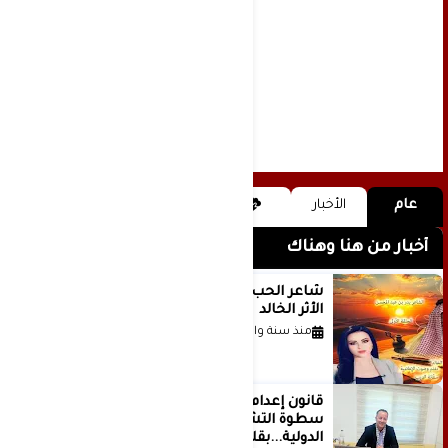
عام
الأخبار
أخبار من هنا وهناك
شاعر الحب والمطر بدر بن عبد المحسن
الأثر الخالد
منذ سنة واحدة
قانون إعدام الأسرى الفلسطينيين: بين
سطوة التشريع وانهيار منظومة العدالة
الدولية...بقلم الدكتور وسيم وني