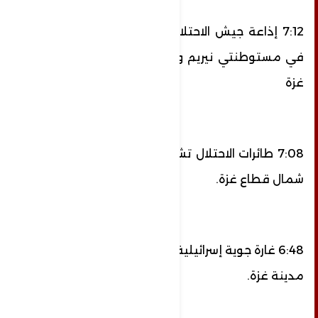
7:12 إذاعة جيش الاحتلال: صافرات الإنذار تدوي
في مستوطنتي نيريم والعين الثالثة في غلاف
غزة
7:08 طائرات الاحتلال تشن غارة على بيت حانون
شمال قطاع غزة.
6:48 غارة جوية إسرائيلية على أرض زراعية شرقي
مدينة غزة.