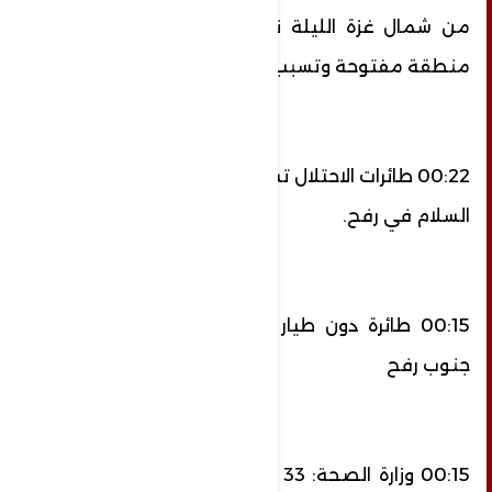
من شمال غزة الليلة نحو الغلاف وانفجر في
منطقة مفتوحة وتسبب في اندلاع حريق.
00:22 طائرات الاحتلال تستهدف أرضًا زراعية بحي
السلام في رفح.
00:15 طائرة دون طيار للاحتلال تقصف هدفا
جنوب رفح
00:15 وزارة الصحة: 33 شهيداً و147 إصابة جرّاء