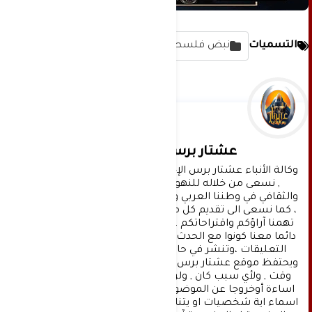
التسميات
نبض فلسطين
عشتار برس الإخبارية
وكالة الأنباء عشتار برس الإخبارية موقع إعلامي شامل 
, نسعى من خلاله للنهوض بالمشهد الإعلامي 
والثقافي في وطننا العربي وفي جميع القضايا الحياتية 
، كما نسعى الى تقديم كل ماهو جديد بصدق ومهنية ، 
تهمنا آراؤكم واقتراحاتكم ، ونسعد بمعرفتها ، كونوا 
دائما معنا كونوا مع الحدث . تنويه : تتم مراجعة كافة 
التعليقات ،وتنشر في حال الموافقة عليها فقط. 
ويحتفظ موقع عشتار برس بحق حذف أي تعليق في أي 
وقت , ولأي سبب كان , ولن ينشر أي تعليق يتضمن 
اساءة أوخروجا عن الموضوع المطروح ,او ان يتضمن 
اسماء اية شخصيات او يتناول اثارة للنعرات الطائفية 