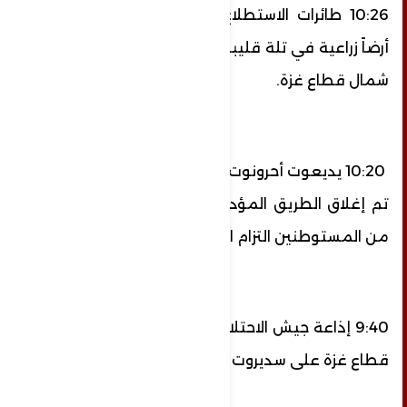
10:26 طائرات الاستطلاع تقصف بصاروخ واحد
أرضاً زراعية في تلة قليبو قرب مدينة الشيخ زايد
شمال قطاع غزة.
10:20 يديعوت أحرونوت: خوفًا من نيران مضادة:
تم إغلاق الطريق المؤدية إلى ناحل عوز وطلب
من المستوطنين التزام المنازل,
9:40 إذاعة جيش الاحتلال: إطلاق 5 صواريخ من
قطاع غزة على سديروت وغلاف غزة.