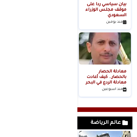
بيان سياسي رداً على
من التلال إلى
موقف مجلس الوزراء
السيطرة.. كيف تحول
السعودي
عنف المستوطنين إلى
مشروع استيطاني
منذ يومين
منذ 3 أيام
منظم؟
معادلة الحصار
بالحصار.. كيف أعادت
معادلة الردع في البحر
الأحمر تشكيل موازين
منذ اسبوعين
القوة الإقليمية؟الكاتب
والباحث السياسي
عدنان عبدالله الجنيد-
اليمن
عالم الرياضة