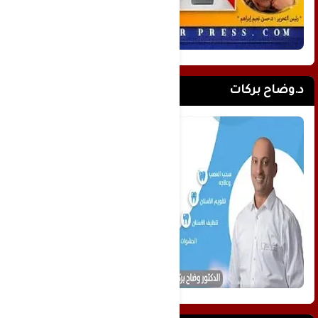
د.وضاح بركات