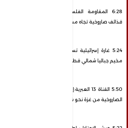
6:28 المقاومة الفلسطينية تطلق مجددا
قذائف صاروخية تجاه مستوطنات غلاف غزة
5:24 غارة إسرائيلية تستهدف أرضا زراعية في
مخيم جباليا شمالي قطاع غزة.
5:50 القناة 13 العبرية:إطلاق وابل من القذائف
الصاروخية من غزة نحو شاطئ عسقلان.