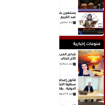
يستعين بنبضها للكاتبة الإعلامية لينا
عبد الكريم غانم
منذ سنتين
منوعات إخبارية
شاعر الحب والمطر بدر بن عبد المحسن
الأثر الخالد
منذ سنة واحدة
قانون إعدام الأسرى الفلسطينيين: بين
سطوة التشريع وانهيار منظومة العدالة
الدولية...بقلم الدكتور وسيم وني
منذ 4 أشهر