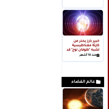
الإنترنت لحوالي 150
منذ 6 أشهر
مليون شخص حول
العالم
خبير بارز يحذر من
كارثة مغناطيسية
تشبه "طوفان نوح" قد
تهدد بقاء البشرية
منذ 10 أشهر
عالم الفضاء