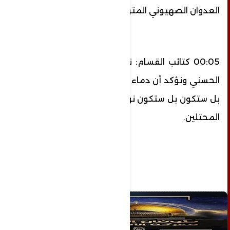
العدوان الصهيوني المتواصل على قطاع غزة.
00:05 كتائب القسام: ننعى الشهيد القائد إياد
الحسني ونؤكد أن دماء الشهداء لن تذهب هدراً
بل ستكون بل ستكون نوراً للمجاهدين وناراً على
المحتلين.