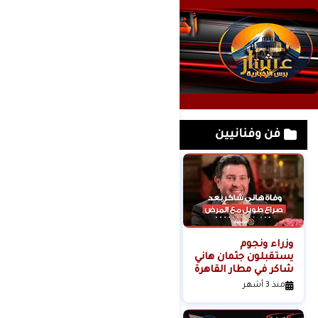
فن وفنانيين
وزراء ونجوم
لحظة القبض على
يستقبلون جثمان هاني
خادمة هدى شعراوي
شاكر في مطار القاهرة
المتهمة بقتلها ( فديو
)
منذ 3 أشهر
منذ 6 أشهر