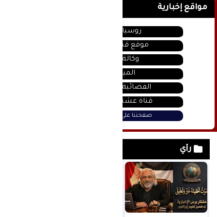
مواقع إخبارية
روسيا اليوم
موقع قناة المنار
وكالة سانا
الميادين
الفضائية السورية
قناة عشتار يوتيوب
صفحتنا على فيس بوك
رأي