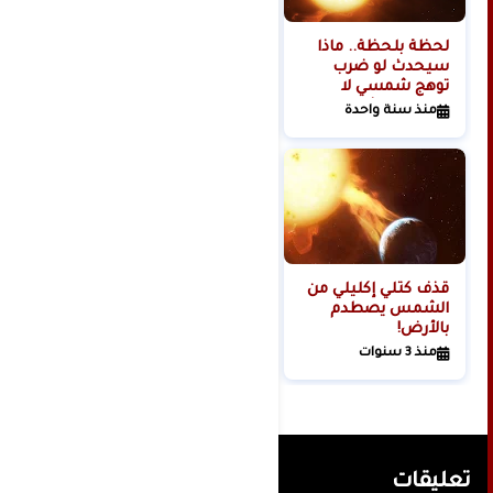
لحظة بلحظة.. ماذا
هل تبدأ روسيا الحرب
سيحدث لو ضرب
العالمية الثالثة من
توهج شمسي لا
الفضاء؟
تتحمله البشرية
منذ سنة واحدة
منذ سنتين
كوكبنا؟
قذف كتلي إكليلي من
الشمس يصطدم
بالأرض!
منذ 3 سنوات
تعليقات