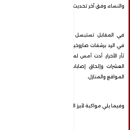
والنساء، وفق آخر تحديث لوزارة الصحة.
في المقابل تستبسل المقاومة الفلسطينية
في الرد برشقات صاروخية متتالية ضمن عملية
ثأر الأحرار، أدت أمس لمقتل مستوطن وإصابة
العشرات وإلحاق إصابات مباشرة بالعديد من
المواقع والمنازل.
وفيما يلي مواكبة لأبرز التطورات الميدانية: