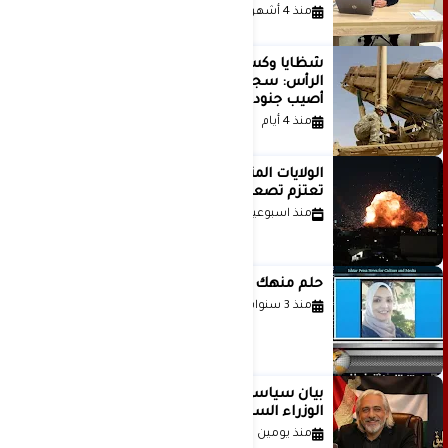
منذ 4 أشهر
شظايا وكسور في العظام وإصابات في
الرأس: سجلات جديدة تكشف كيف
أصيب جنود أمريكيون في الحرب الإيرانية
منذ 4 أيام
الولايات المتحدة أبلغت إسرائيل بأنها
تعتزم تصعيد هجماتها على إيران
منذ اسبوعين
حلم منهك للشاعرة رانيا فخري موسى
منذ 3 سنوات
بيان سياسي رداً على موقف مجلس
الوزراء السعودي
منذ يومين