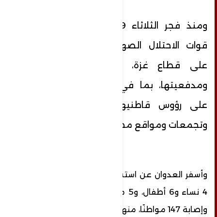
ومنذ فجر الثلاثاء 9 مايو الجاري، تنفذ
قوات الاحتلال الصهيوني عدوانًا واسعًا
على قطاع غزة، عبر طيرانها الحربي
ومدفعيتها، بما في ذلك قصف منازل
على رؤوس قاطنيها، واستهداف أراضٍ
وتجمعات ومواقع مختلفة.
وأسفر العدوان عن استشهاد 33 مواطنًا، بينهم
4 نساء و6 أطفال، و5 من قادة “سرايا القدس”،
وإصابة 147 مواطنًا، منهم عدد كبير من الأطفال