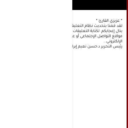
* عزيزي القارئ *
لقد قمنا بتحديث نظام التعليقات على موقعنا، ونأمل أن
ينال إعجابكم. لكتابة التعليقات يجب أولا التسجيل عن طريق
مواقع التواصل الإجتماعي أو عن طريق خدمة البريد
الإلكتروني...
رئيس التحرير د:حسن نعيم إبراهيم.