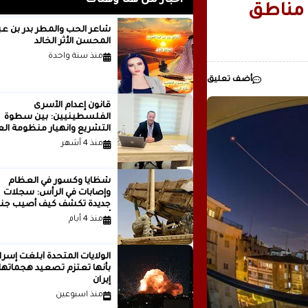
أخبار من هنا وهناك
 مناطق
رئيسيا للذكاء
شاعر الحب والمطر بدر بن
المحسن الأثر الخالد
مدينة ..بقلم ..مصطفى عبدالملك
منذ سنة واحدة
أضف تعليق
قانون إعدام الأسرى
الفلسطينيين: بين سطوة
التشريع وانهيار منظومة الع
الدولية...بقلم الدكتور وسيم 
منذ 4 أشهر
شظايا وكسور في العظام
وإصابات في الرأس: سجلات
جديدة تكشف كيف أصيب جنو
أمريكيون في الحرب الإيرانية
منذ 4 أيام
الولايات المتحدة أبلغت إسرا
بأنها تعتزم تصعيد هجماتها
إيران
منذ اسبوعين