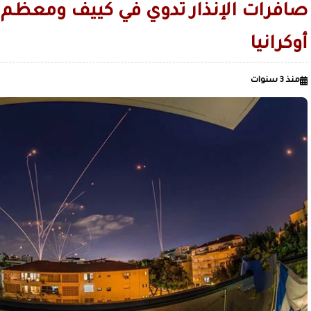
الأردن يعلن تسيير رحلات جوية منتظمة من عمان إلى صنعاء
صافرات الإنذار تدوي في كييف ومعظم
الحرس الثوري: دمرنا مستودع الزوارق الأمريكية المسيّرة ومركزا 
أوكرانيا
الاصطناعي في البحرين
قليل من صنعاء القديمة.. لمن لا يعرف ال
الصميدي| اليمن
زمن السيطرة على العقول قبل الميدان / بقلم عدنان عبدالله الجنيد
منذ 3 سنوات