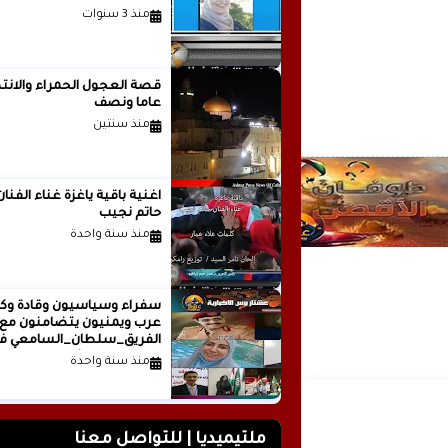
منذ 3 سنوات
قصة العجول الحمراء والانتظ
عاما ونصف
منذ سنتين
اغنية باقية ياغزة غناء الفنان
حاتم نجيب
منذ سنة واحدة
سفراء وسياسيون وقادة وكت
عرب ويمنيون يتضامنون مع
الفريق_سلطان_السامعي ف
وجه حملة التشويه.. تقرير
منذ سنة واحدة
صحفي
ملتيميديا | للتواصل معنا