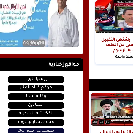
| يشتهي التقبيل
سي من الخلف
ابة الرسوم
ية!
سنة واحدة
مواقع إخبارية
روسيا اليوم
موقع قناة المنار
وكالة سانا
الميادين
الفضائية السورية
قناة عشتار يوتيوب
صفحتنا على فيس بوك
عاجل التلفزيون الإيراني: