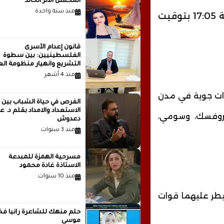
المحسن الأثر الخالد
منذ سنة واحدة
وتم إطلاق صافرات الإنذار في كييف في تمام الساعة 17:05 بتوقيت
قانون إعدام الأسرى
الفلسطينيين: بين سطوة
التشريع وانهيار منظومة الع
الدولية...بقلم الدكتور وسيم 
منذ 4 أشهر
يدات جوية في مدن
الفرص في حياة الشباب بين
الاستعداد والامداد بقلم
يتروفسك، وسومي،
دعدوش
منذ 3 سنوات
مسرحية الهمزة للمبدعة
الاستاذة غادة محمود
منذ 10 سنوات
سيطر عليهما قوات
حلم منهك للشاعرة ر
موسى