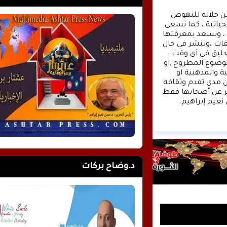
وكالة الأنباء عشتار برس الإخبارية موقع إعلامي شامل , نسعى من خلاله للنهوض 
بالمشهد الإعلامي والثقافي في وطننا العربي وفي جميع القضايا الحياتية ، كما نسعى 
الى تقديم كل ماهو جديد بصدق ومهنية ، تهمنا آراؤكم واقتراحاتكم ، ونسعد بمعرفتها 
، كونوا دائما معنا كونوا مع الحدث . تنويه : تتم مراجعة كافة التعليقات ،وتنشر في حال 
الموافقة عليها فقط. ويحتفظ موقع عشتار برس بحق حذف أي تعليق في أي وقت , 
ولأي سبب كان , ولن ينشر أي تعليق يتضمن اساءة أوخروجا عن الموضوع المطروح ,او 
ان يتضمن اسماء اية شخصيات او يتناول اثارة للنعرات الطائفية والمذهبية او 
العنصرية آملين التقيد بمستوى راقي بالتعليقات حيث انها تعبر عن مدى تقدم وثقافة 
زوار موقع وكالة الأنباء عشتار برس الإخبارية علما ان التعليقات تعبر عن أصحابها فقط 
نعيم إبراهيم.
د.وضاح بركات