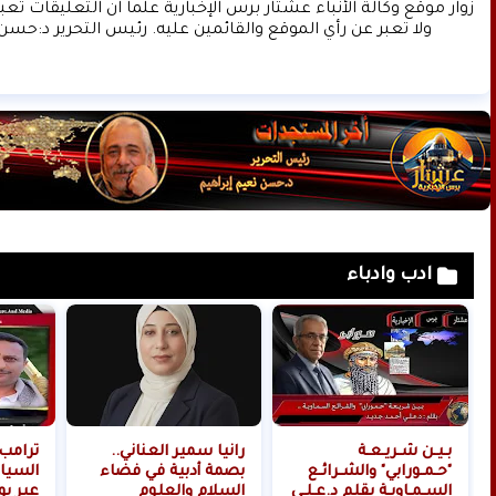
ولا تعبر عن رأي الموقع والقائمين عليه. رئيس التحرير د:حسن 
ادب وادباء
بـيـن شـريـعـة
رانيا سمير العناني..
ترامب
"حـمـورابي" والشـرائـع
بصمة أدبية في فضاء
السيا
السـمـاويـة بقلم د.عـلـي
السلام والعلوم
عبر بو