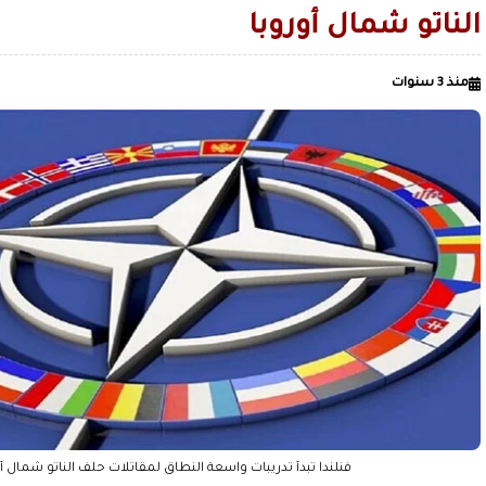
الأردن يعلن تسيير رحلات جوية منتظمة من عمان إلى صنعاء
الناتو شمال أوروبا
الحرس الثوري: دمرنا مستودع الزوارق الأمريكية المسيّرة ومركزا 
الاصطناعي في البحرين
قليل من صنعاء القديمة.. لمن لا يعرف ال
منذ 3 سنوات
الصميدي| اليمن
زمن السيطرة على العقول قبل الميدان / بقلم عدنان عبدالله الجنيد
فنلندا تبدأ تدريبات واسعة النطاق لمقاتلات حلف الناتو شمال أ