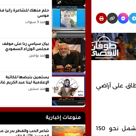
حلم منهك للشاعرة ر
موسى
منذ 3 سنوات
بيان سياسي رداً على موقف
مجلس الوزراء السعودي
منذ يومين
يستعين بنبضها للكاتبة
الإعلامية لينا عبد الكريم غانم
نطاق، على أراضي
منذ سنتين
منوعات إخبارية
وأعلن سلاح الجو الفنلندي اليوم، أن التدريبات تشمل نحو 150
شاعر الحب والمطر بدر بن