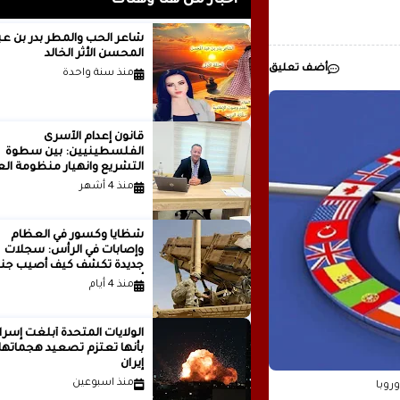
أخبار من هنا وهناك
رئيسيا للذكاء
شاعر الحب والمطر بدر بن
المحسن الأثر الخالد
مدينة ..بقلم ..مصطفى عبدالملك
أضف تعليق
منذ سنة واحدة
قانون إعدام الأسرى
الفلسطينيين: بين سطوة
التشريع وانهيار منظومة الع
الدولية...بقلم الدكتور وسيم 
منذ 4 أشهر
شظايا وكسور في العظام
وإصابات في الرأس: سجلات
جديدة تكشف كيف أصيب جنو
أمريكيون في الحرب الإيرانية
منذ 4 أيام
الولايات المتحدة أبلغت إسرا
بأنها تعتزم تصعيد هجماتها
إيران
منذ اسبوعين
وروبا