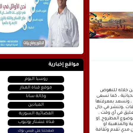
مواقع إخبارية
روسيا اليوم
موقع قناة المنار
وكالة الأنباء عشتار برس الإخبارية موقع إعلامي شامل , نسعى من خلاله للنهوض 
بالمشهد الإعلامي والثقافي في وطننا العربي وفي جميع القضايا الحياتية ، كما نسعى 
وكالة سانا
الى تقديم كل ماهو جديد بصدق ومهنية ، تهمنا آراؤكم واقتراحاتكم ، ونسعد بمعرفتها 
الميادين
، كونوا دائما معنا كونوا مع الحدث . تنويه : تتم مراجعة كافة التعليقات ،وتنشر في حال 
الموافقة عليها فقط. ويحتفظ موقع عشتار برس بحق حذف أي تعليق في أي وقت , 
الفضائية السورية
ولأي سبب كان , ولن ينشر أي تعليق يتضمن اساءة أوخروجا عن الموضوع المطروح ,او 
قناة عشتار يوتيوب
ان يتضمن اسماء اية شخصيات او يتناول اثارة للنعرات الطائفية والمذهبية او 
العنصرية آملين التقيد بمستوى راقي بالتعليقات حيث انها تعبر عن مدى تقدم وثقافة 
صفحتنا على فيس بوك