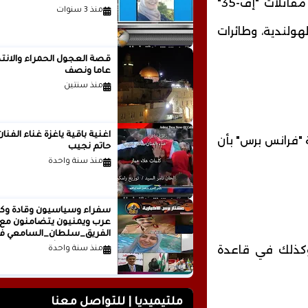
وتشارك في التدريبات التي ستستمر حتى الـ 9 من يونيو، مقاتلات "إف-35"
منذ 3 سنوات
ة و"إف-16" الدنماركية والهولندية، وطائرات
قصة العجول الحمراء والانتظ
عاما ونصف
منذ سنتين
اغنية باقية ياغزة غناء الفنان
 "فرانس برس" بأن
حاتم نجيب
منذ سنة واحدة
سفراء وسياسيون وقادة وكت
عرب ويمنيون يتضامنون مع
الفريق_سلطان_السامعي ف
وجه حملة التشويه.. تقرير
 وكذلك في قاعدة
منذ سنة واحدة
صحفي
ملتيميديا | للتواصل معنا