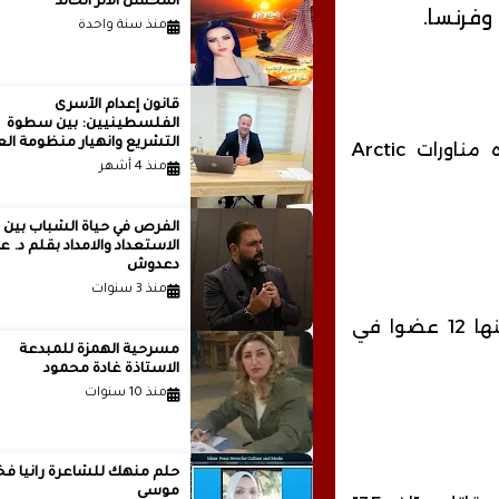
المحسن الأثر الخالد
 وفرنسا.
منذ سنة واحدة
قانون إعدام الأسرى
الفلسطينيين: بين سطوة
التشريع وانهيار منظومة الع
وأشارت فنلندا التي انضمت مؤخرا للحلف، إلى أن هذه مناورات Arctic
الدولية...بقلم الدكتور وسيم 
منذ 4 أشهر
الفرص في حياة الشباب بين
الاستعداد والامداد بقلم
دعدوش
منذ 3 سنوات
وتضم مناورات Arctic Challenge هذا العام 14 دولة، بينها 12 عضوا في
مسرحية الهمزة للمبدعة
الاستاذة غادة محمود
منذ 10 سنوات
حلم منهك للشاعرة ر
موسى