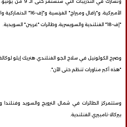
الأميركية، و"رافال وميراج" الفرنسي
"إف-18" الفنلندية والسويسرية، وطائرات "غريبن" السويدية.
وصرح الكولونيل في سلاح الجو الفنلندي هنريك إيلو لوكالة
"هذه أكبر مناورات تنظم حتى الآن".
وستتمركز الطائرات في شمال النرويج والسويد وفنلندا
بيركالا-تامبيري الفنلندية.