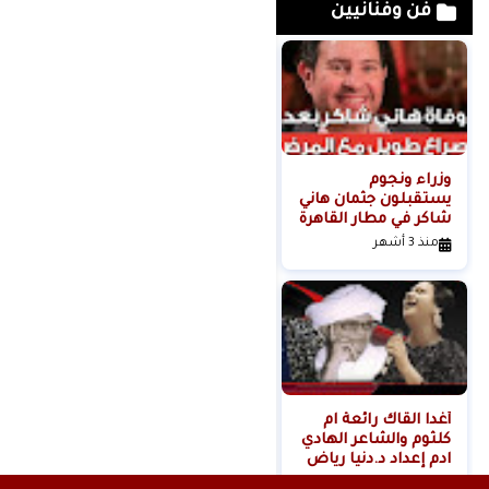
فن وفنانيين
وزراء ونجوم
لحظة القبض على
يستقبلون جثمان هاني
خادمة هدى شعراوي
شاكر في مطار القاهرة
المتهمة بقتلها ( فديو
)
منذ 3 أشهر
منذ 6 أشهر
أغدا القاك رائعة ام
كلثوم والشاعر الهادي
ادم إعداد د.دنيا رياض
المغربي
منذ 11 شهر