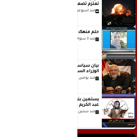
تعتزم تصعيد هجماتها على إيران
منذ اسبوعين
حلم منهك للشاعرة رانيا فخري موسى
منذ 3 سنوات
بيان سياسي رداً على موقف مجلس
الوزراء السعودي
منذ يومين
يستعين بنبضها للكاتبة الإعلامية لينا
عبد الكريم غانم
منذ سنتين