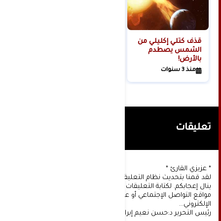
قذف كتلي إكليلي من
الشمس يصطدم
بالأرض!
منذ 3 سنوات
تعليقات
* عزيزي القارئ *
لقد قمنا بتحديث نظام التعليقات على موقعنا، ونأمل أن
ينال إعجابكم. لكتابة التعليقات يجب أولا التسجيل عن طريق
مواقع التواصل الإجتماعي أو عن طريق خدمة البريد
الإلكتروني...
رئيس التحرير د:حسن نعيم إبراهيم.