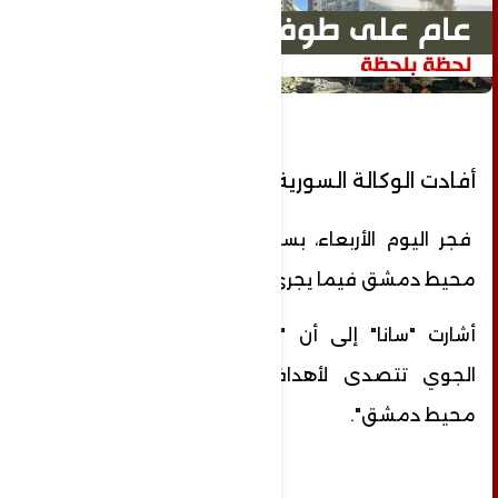
أفادت الوكالة السورية للأنباء سانا
فجر اليوم الأربعاء، بسماع دوي انفجارات في
محيط دمشق فيما يجري التحقق من طبيعتها.
أشارت "سانا" إلى أن "وسائط الدفاع السوري
الجوي تتصدى لأهداف معادية في سماء
محيط دمشق".