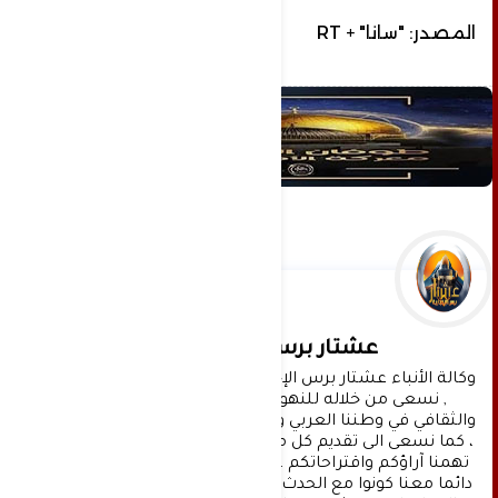
المصدر: "سانا" + RT
عشتار برس الإخبارية
وكالة الأنباء عشتار برس الإخبارية موقع إعلامي شامل 
, نسعى من خلاله للنهوض بالمشهد الإعلامي 
والثقافي في وطننا العربي وفي جميع القضايا الحياتية 
، كما نسعى الى تقديم كل ماهو جديد بصدق ومهنية ، 
تهمنا آراؤكم واقتراحاتكم ، ونسعد بمعرفتها ، كونوا 
دائما معنا كونوا مع الحدث . تنويه : تتم مراجعة كافة 