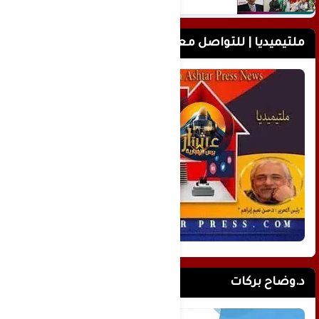
ملتيميديا | للتواصل معنا
د.وضاح بركات