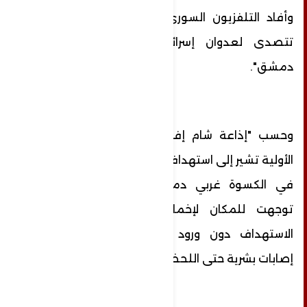
وأفاد التلفزيون السوري بأن "دفاعاتنا الجوية
تتصدى لعدوان إسرائيلي في سماء ريف
دمشق".
وحسب "إذاعة شام إف إم"، فإن المعلومات
الأولية تشير إلى استهداف محيط قرية المقيلبية
في الكسوة غربي دمشق، وسيارات الإطفاء
توجهت للمكان لإخماد الحريق الناجم عن
الاستهداف دون ورود معلومات عن وقوع
إصابات بشرية حتى اللحظة.