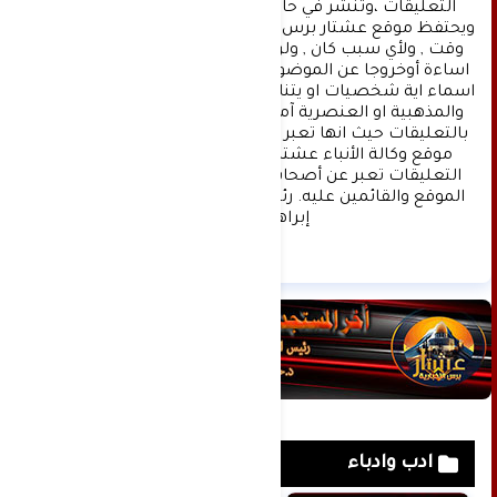
التعليقات ،وتنشر في حال الموافقة عليها فقط. 
ويحتفظ موقع عشتار برس بحق حذف أي تعليق في أي 
وقت , ولأي سبب كان , ولن ينشر أي تعليق يتضمن 
اساءة أوخروجا عن الموضوع المطروح ,او ان يتضمن 
اسماء اية شخصيات او يتناول اثارة للنعرات الطائفية 
والمذهبية او العنصرية آملين التقيد بمستوى راقي 
بالتعليقات حيث انها تعبر عن مدى تقدم وثقافة زوار 
موقع وكالة الأنباء عشتار برس الإخبارية علما ان 
التعليقات تعبر عن أصحابها فقط ولا تعبر عن رأي 
الموقع والقائمين عليه. رئيس التحرير د:حسن نعيم 
إبراهيم.
ادب وادباء