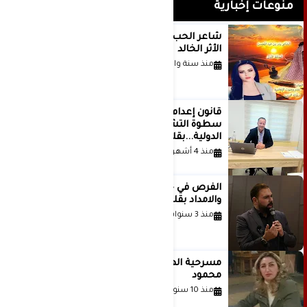
منوعات إخبارية
شاعر الحب والمطر بدر بن عبد المحسن
الأثر الخالد
منذ سنة واحدة
قانون إعدام الأسرى الفلسطينيين: بين
سطوة التشريع وانهيار منظومة العدالة
الدولية...بقلم الدكتور وسيم وني
منذ 4 أشهر
الفرص في حياة الشباب بين الاستعداد
والامداد بقلم د. عبادة دعدوش
منذ 3 سنوات
مسرحية الهمزة للمبدعة الاستاذة غادة
محمود
منذ 10 سنوات