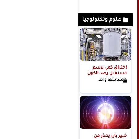
علوم وتكنولوجيا
اختراق كمي يرسم
مجلة: تسريب
مستقبل رصد الكون
لتسجيلات دخول
وكلمات مرور عبر
منذ شهر واحد
الإنترنت لحوالي 150
منذ 6 أشهر
مليون شخص حول
العالم
خبير بارز يحذر من