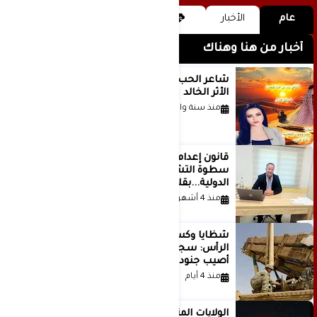
عام
الأخبار
أخبار من هنا وهناك
شاعر الحب والمطر بدر بن عبد المحسن
الأثر الخالد
منذ سنة واحدة
قانون إعدام الأسرى الفلسطينيين: بين
سطوة التشريع وانهيار منظومة العدالة
الدولية...بقلم الدكتور وسيم وني
منذ 4 أشهر
شظايا وكسور في العظام وإصابات في
الرأس: سجلات جديدة تكشف كيف
أصيب جنود أمريكيون في الحرب الإيرانية
منذ 4 أيام
الولايات المتحدة أبلغت إسرائيل بأنها