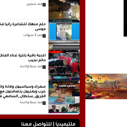
منذ سنتين
حلم منهك للشاعرة ر
موسى
منذ 3 سنوات
اغنية باقية ياغزة غناء الفنان
حاتم نجيب
منذ سنة واحدة
سفراء وسياسيون وقادة وكت
عرب ويمنيون يتضامنون مع
الفريق_سلطان_السامعي ف
وجه حملة التشويه.. تقرير
منذ سنة واحدة
صحفي
ملتيميديا | للتواصل معنا