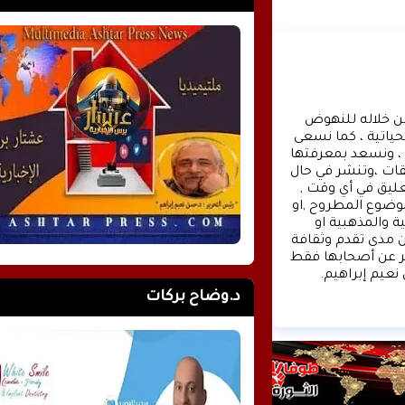
وكالة الأنباء عشتار برس الإخبارية موقع إعلامي شامل , نسعى من خلاله للنهوض 
بالمشهد الإعلامي والثقافي في وطننا العربي وفي جميع القضايا الحياتية ، كما نسعى 
الى تقديم كل ماهو جديد بصدق ومهنية ، تهمنا آراؤكم واقتراحاتكم ، ونسعد بمعرفتها 
، كونوا دائما معنا كونوا مع الحدث . تنويه : تتم مراجعة كافة التعليقات ،وتنشر في حال 
الموافقة عليها فقط. ويحتفظ موقع عشتار برس بحق حذف أي تعليق في أي وقت , 
ولأي سبب كان , ولن ينشر أي تعليق يتضمن اساءة أوخروجا عن الموضوع المطروح ,او 
ان يتضمن اسماء اية شخصيات او يتناول اثارة للنعرات الطائفية والمذهبية او 
العنصرية آملين التقيد بمستوى راقي بالتعليقات حيث انها تعبر عن مدى تقدم وثقافة 
زوار موقع وكالة الأنباء عشتار برس الإخبارية علما ان التعليقات تعبر عن أصحابها فقط 
نعيم إبراهيم.
د.وضاح بركات