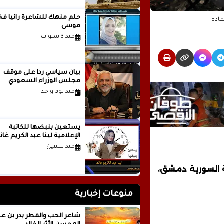
حلم منهك للشاعرة ر
ماده
موسى
منذ 3 سنوات
بيان سياسي رداً على موقف
مجلس الوزراء السعودي
منذ يوم واحد
يستعين بنبضها للكاتبة
الإعلامية لينا عبد الكريم غانم
منذ سنتين
ة السورية دمشق،
منوعات إخبارية
شاعر الحب والمطر بدر بن