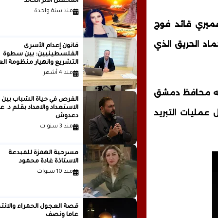
المحسن الأثر الخالد
منذ سنة واحدة
 عميري قائد فوج
 على إخماد الحريق الذي
قانون إعدام الأسرى
الفلسطينيين: بين سطوة
التشريع وانهيار منظومة الع
الدولية...بقلم الدكتور وسيم 
منذ 4 أشهر
قه محافظ دمشق
الفرص في حياة الشباب بين
الاستعداد والامداد بقلم
عمليات التبريد
دعدوش
منذ 3 سنوات
مسرحية الهمزة للمبدعة
الاستاذة غادة محمود
منذ 10 سنوات
قصة العجول الحمراء والانتظ
عاما ونصف