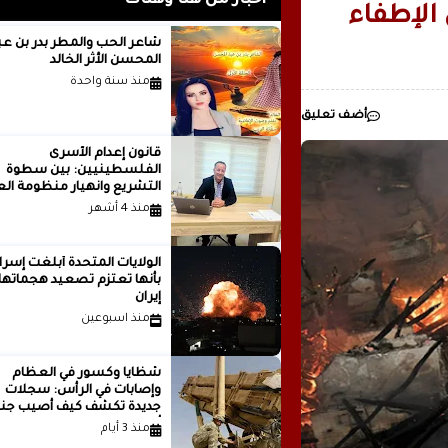
أخبار من هنا وهناك
رئيسيا للذكاء
الإطفاء
مدينة ..بقلم ..مصطفى عبدالملك
شاعر الحب والمطر بدر بن
المحسن الأثر الخالد
منذ سنة واحدة
أضف تعليق
قانون إعدام الأسرى
الفلسطينيين: بين سطوة
التشريع وانهيار منظومة الع
الدولية...بقلم الدكتور وسيم 
منذ 4 أشهر
الولايات المتحدة أبلغت إسرا
بأنها تعتزم تصعيد هجماتها
إيران
منذ اسبوعين
شظايا وكسور في العظام
وإصابات في الرأس: سجلات
جديدة تكشف كيف أصيب جنو
أمريكيون في الحرب الإيرانية
منذ 3 أيام