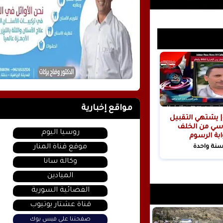
مواقع إخبارية
| يشتهي التقبيل
سي من الخلف
روسيا اليوم
ابة الرسوم
ية!
موقع قناة المنار
سنة واحدة
وكالة سانا
الميادين
الفضائية السورية
قناة عشتار يوتيوب
صفحتنا على فيس بوك