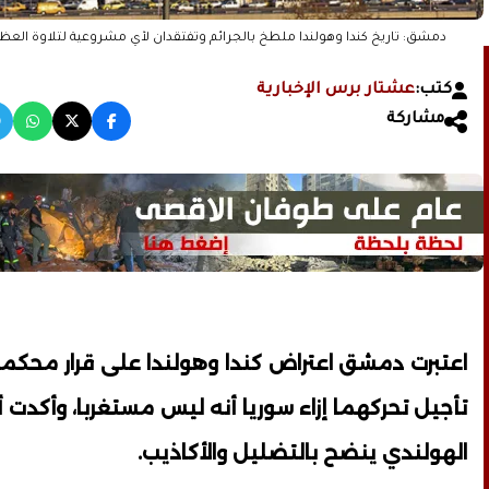
دمشق: تاريخ كندا وهولندا ملطخ بالجرائم وتفتقدان لأي مشروعية لتلاوة الع
كتب:
عشتار برس الإخبارية
مشاركة
اعتبرت دمشق اعتراض كندا وهولندا على قرار محكمة
تأجيل تحركهما إزاء سوريا أنه ليس مستغربا، وأكدت أ
الهولندي ينضح بالتضليل والأكاذيب.