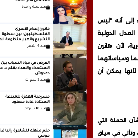
المحسن الأثر الخالد
منذ سنة واحدة
 إلى أنه "ليس
قانون إعدام الأسرى
العدل الدولية
الفلسطينيين: بين سطوة
التشريع وانهيار منظومة الع
ية، لأن هاتين
الدولية...بقلم الدكتور وسيم 
منذ 4 أشهر
هما وسياساتهما
الفرص في حياة الشباب بين
الاستعداد والامداد بقلم
أنها يمكن أن
دعدوش
منذ 3 سنوات
مسرحية الهمزة للمبدعة
الاستاذة غادة محمود
منذ 10 سنوات
أن الحملة التي
حلم منهك للشاعرة ر
، وتأتي في سياق
موسى