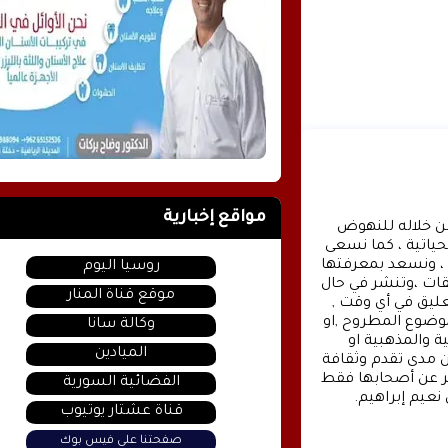
مواقع إخبارية
وكالة الأنباء عشتار برس الإخبارية موقع إعلامي شامل , نسعى من خلاله للنهوض 
بالمشهد الإعلامي والثقافي في وطننا العربي وفي جميع القضايا الحياتية ، كما نسعى 
الى تقديم كل ماهو جديد بصدق ومهنية ، تهمنا آراؤكم واقتراحاتكم ، ونسعد بمعرفتها 
روسيا اليوم
، كونوا دائما معنا كونوا مع الحدث . تنويه : تتم مراجعة كافة التعليقات ،وتنشر في حال 
موقع قناة المنار
الموافقة عليها فقط. ويحتفظ موقع عشتار برس بحق حذف أي تعليق في أي وقت , 
ولأي سبب كان , ولن ينشر أي تعليق يتضمن اساءة أوخروجا عن الموضوع المطروح ,او 
وكالة سانا
ان يتضمن اسماء اية شخصيات او يتناول اثارة للنعرات الطائفية والمذهبية او 
الميادين
العنصرية آملين التقيد بمستوى راقي بالتعليقات حيث انها تعبر عن مدى تقدم وثقافة 
زوار موقع وكالة الأنباء عشتار برس الإخبارية علما ان التعليقات تعبر عن أصحابها فقط 
الفضائية السورية
نعيم إبراهيم.
قناة عشتار يوتيوب
صفحتنا على فيس بوك