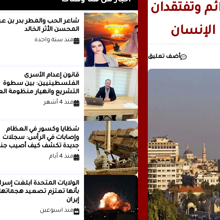
أخبار من هنا وهناك
ئم وتفتقدان
رئيسيا للذكاء
شاعر الحب والمطر بدر بن
الإنسان
المحسن الأثر الخالد
مدينة ..بقلم ..مصطفى عبدالملك
منذ سنة واحدة
أضف تعليق
قانون إعدام الأسرى
الفلسطينيين: بين سطوة
التشريع وانهيار منظومة الع
الدولية...بقلم الدكتور وسيم 
منذ 4 أشهر
شظايا وكسور في العظام
وإصابات في الرأس: سجلات
جديدة تكشف كيف أصيب جنو
أمريكيون في الحرب الإيرانية
منذ 4 أيام
الولايات المتحدة أبلغت إسرا
بأنها تعتزم تصعيد هجماتها
إيران
منذ اسبوعين