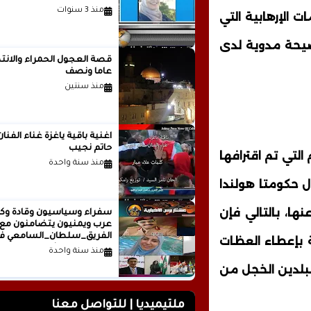
منذ 3 سنوات
 الإرهابية التي
ضيحة مدوية لدى
قصة العجول الحمراء والانتظ
عاما ونصف
منذ سنتين
اغنية باقية ياغزة غناء الفنان
حاتم نجيب
التي تم اقترافها
منذ سنة واحدة
ل حكومتا هولندا
نها، بالتالي فإن
سفراء وسياسيون وقادة وكت
عرب ويمنيون يتضامنون مع
الفريق_سلطان_السامعي ف
 بإعطاء العظات
وجه حملة التشويه.. تقرير
منذ سنة واحدة
صحفي
البلدين الخجل من
ملتيميديا | للتواصل معنا