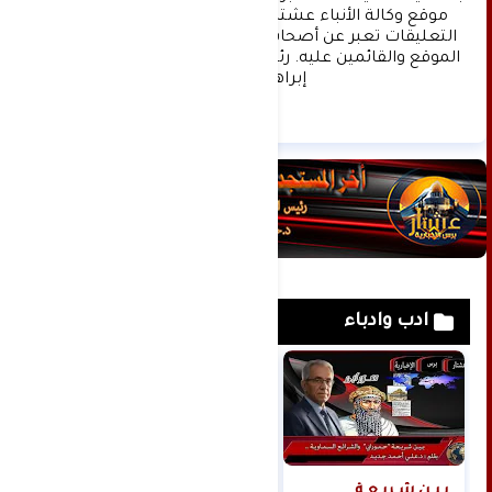
موقع وكالة الأنباء عشتار برس الإخبارية علما ان 
التعليقات تعبر عن أصحابها فقط ولا تعبر عن رأي 
الموقع والقائمين عليه. رئيس التحرير د:حسن نعيم 
إبراهيم.
ادب وادباء
بـيـن شـريـعـة
رانيا سمير العناني..