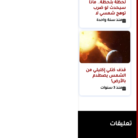
لحظة بلحظة.. ماذا
هل تبدأ روسيا الحرب
سيحدث لو ضرب
العالمية الثالثة من
توهج شمسي لا
الفضاء؟
تتحمله البشرية
منذ سنة واحدة
منذ سنتين
كوكبنا؟
قذف كتلي إكليلي من
الشمس يصطدم
بالأرض!
منذ 3 سنوات
تعليقات