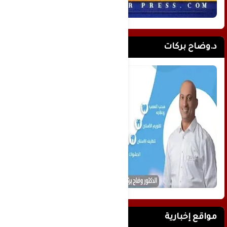
د.وضاح بركات
مواقع إخبارية