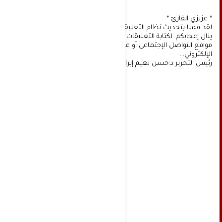
* عزيزي القارئ *
لقد قمنا بتحديث نظام التعليقات على موقعنا، ونأمل أن
ينال إعجابكم. لكتابة التعليقات يجب أولا التسجيل عن طريق
مواقع التواصل الإجتماعي أو عن طريق خدمة البريد
الإلكتروني...
رئيس التحرير د:حسن نعيم إبراهيم.