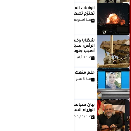
الولايات المتحدة أبلغت إسرائيل بأنها
تعتزم تصعيد هجماتها على إيران
منذ اسبوعين
شظايا وكسور في العظام وإصابات في
الرأس: سجلات جديدة تكشف كيف
أصيب جنود أمريكيون في الحرب الإيرانية
منذ 3 أيام
حلم منهك للشاعرة رانيا فخري موسى
منذ 3 سنوات
بيان سياسي رداً على موقف مجلس
الوزراء السعودي
منذ يوم واحد