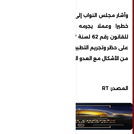
وأشار مجلس النواب إلى أن اللقاء "يعد انتهاكا
خطيرا وعملا يجرمه القانون الليبي وفقا
للقانون رقم 62 لسنة 1957 الذي ينص صراحة
على حظر وتجريم التطبيع أو التعامل بأي شكل
من الأشكال مع العدو الصهيوني".
المصدر: RT