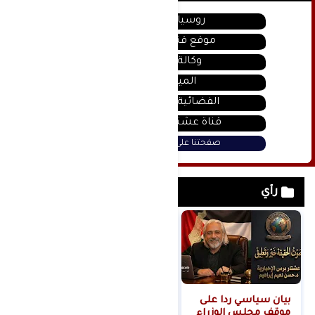
روسيا اليوم
موقع قناة المنار
وكالة سانا
الميادين
الفضائية السورية
قناة عشتار يوتيوب
صفحتنا على فيس بوك
رأي
بيان سياسي رداً على
من التلال إلى
موقف مجلس الوزراء
السيطرة.. كيف تحول