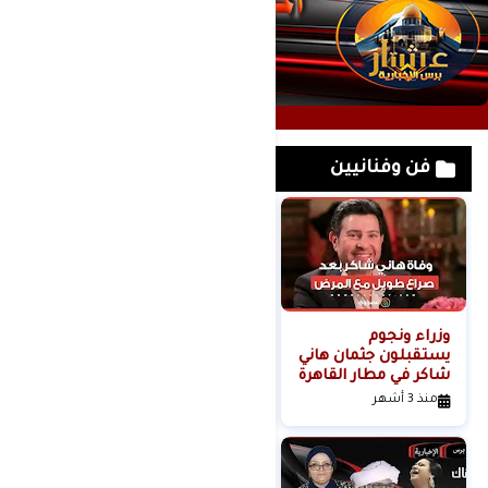
فن وفنانيين
وزراء ونجوم
لحظة القبض على
يستقبلون جثمان هاني
خادمة هدى شعراوي
شاكر في مطار القاهرة
المتهمة بقتلها ( فديو
)
منذ 3 أشهر
منذ 6 أشهر