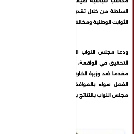
مكاسب سياسية ضيقة من أجل البقاء في
السلطة من خلال تقديم التنازلات على حساب
الثوابت الوطنية ومخالفة القوانين الليبية".
ودعا مجلس النواب النائب العام إلى ضرورة
التحقيق في الواقعة، واعتبار هذا البيان بلاغا
مقدما ضد وزيرة الخارجية وكل من تورط بهذا
الفعل سواء بالموافقة أو الترتيب وموافاة
مجلس النواب بالنتائج بأسرع وقت.