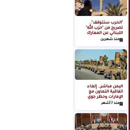
"الحرب ستتوقف"..
ترامب يعرض على
تصريح من "حزب الله"
السيسي منصبا قياديا
اللبناني عن المعارك
في غزة
ومظلة إقليمية تتشكل
منذ شهرين
منذ 7 أشهر
في باكستان
اليمن مباشر.. إلغاء
"حماس" تنعى خامنئي
اتفاقية التعاون مع
منذ 5 أشهر
الإمارات وحظر جوي
وبري شامل
منذ 7 أشهر