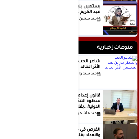
يستعين بنبضها للكاتبة الإعلامية لينا
عبد الكريم غانم
منذ سنتين
منوعات إخبارية
شاعر الحب والمطر بدر بن عبد المحسن
الأثر الخالد
منذ سنة واحدة
قانون إعدام الأسرى الفلسطينيين: بين
سطوة التشريع وانهيار منظومة العدالة
الدولية...بقلم الدكتور وسيم وني
منذ 4 أشهر
الفرص في حياة الشباب بين الاستعداد
والامداد بقلم د. عبادة دعدوش