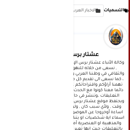
التسميات
الاخبار العربية
عشتار برس الإخبارية
وكالة الأنباء عشتار برس الإخبارية موقع إعلامي شامل 
, نسعى من خلاله للنهوض بالمشهد الإعلامي 
والثقافي في وطننا العربي وفي جميع القضايا الحياتية 
، كما نسعى الى تقديم كل ماهو جديد بصدق ومهنية ، 
تهمنا آراؤكم واقتراحاتكم ، ونسعد بمعرفتها ، كونوا 
دائما معنا كونوا مع الحدث . تنويه : تتم مراجعة كافة 
التعليقات ،وتنشر في حال الموافقة عليها فقط. 
ويحتفظ موقع عشتار برس بحق حذف أي تعليق في أي 
وقت , ولأي سبب كان , ولن ينشر أي تعليق يتضمن 
اساءة أوخروجا عن الموضوع المطروح ,او ان يتضمن 
اسماء اية شخصيات او يتناول اثارة للنعرات الطائفية 
والمذهبية او العنصرية آملين التقيد بمستوى راقي 
بالتعليقات حيث انها تعبر عن مدى تقدم وثقافة زوار 