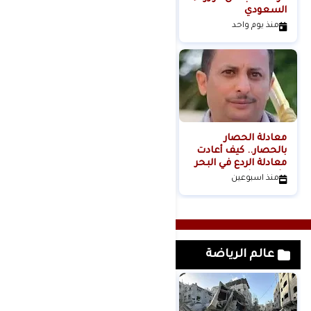
السعودي
عنف المستوطنين إلى
مشروع استيطاني
منذ يوم واحد
منذ يومين
منظم؟
معادلة الحصار
بالحصار.. كيف أعادت
معادلة الردع في البحر
الأحمر تشكيل موازين
منذ اسبوعين
القوة الإقليمية؟الكاتب
والباحث السياسي
عدنان عبدالله الجنيد-
اليمن
عالم الرياضة