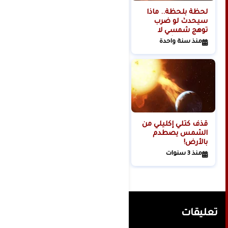
لحظة بلحظة.. ماذا
هل تبدأ روسيا الحرب
سيحدث لو ضرب
العالمية الثالثة من
توهج شمسي لا
الفضاء؟
تتحمله البشرية
منذ سنة واحدة
منذ سنتين
كوكبنا؟
قذف كتلي إكليلي من
الشمس يصطدم
بالأرض!
منذ 3 سنوات
تعليقات