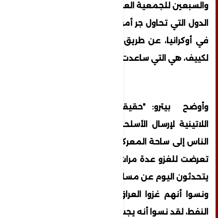
والسبعين للجمعية العامة للأمم المتحدة: "إن
الدول التي تحاول جر أمريكا اللاتينية إلى الصراع
في أوكرانيا، عن طريق إرسال وإمداد الأسلحة
لكييف، هي التي ساعدت على خلق هذا الصراع".
وأوضح بيترو: "حقيقة تمت دعوة أمريكا
اللاتينية لإرسال الأسلحة، بما في ذلك إرسال
الناس إلى ساحة المعركة.. لقد نسوا أن بلداننا
تعرضت للغزو عدة مرات من قبل أولئك الذين
يتحدثون اليوم عن مساعدات وإمداد بالأسلحة،
ونسوا أنهم غزوا العراق وسوريا وليبيا بسبب
النفط، لقد نسوا أنه يجب حماية فلسطين أيضاً