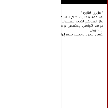
* عزيزي القارئ *
لقد قمنا بتحديث نظام التعليقات على موقعنا، ونأمل أن
ينال إعجابكم. لكتابة التعليقات يجب أولا التسجيل عن طريق
مواقع التواصل الإجتماعي أو عن طريق خدمة البريد
الإلكتروني...
رئيس التحرير د:حسن نعيم إبراهيم.