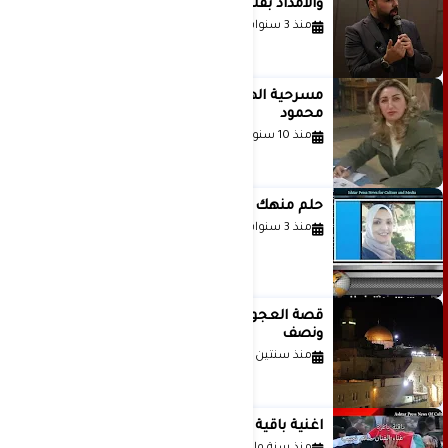
والامداد بقلم د. عبادة دعدوش
منذ 3 سنوات
مسرحية الهمزة للمبدعة الاستاذة غادة
محمود
منذ 10 سنوات
حلم منهك للشاعرة رانيا فخري موسى
منذ 3 سنوات
قصة العجول الحمراء والانتظار عاما
ونصف
منذ سنتين
اغنية باقية ياغزة غناء الفنان حاتم نجيب