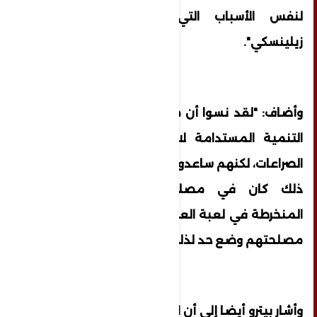
لنفس الأسباب التي يقدمونها لحماية
زيلينسكي".
وأضاف: "لقد نسوا أن من أجل تحقيق أهداف
التنمية المستدامة لا بد من وقف جميع
الصراعات، لكنهم ساعدوا في بدء واحد منها لأن
ذلك كان في مصلحة القوى العالمية
المنخرطة في لعبة العروش، ولأنه لم يكن من
مصلحتهم وضع حد لذلك".
وأشار بيترو أيضا إلى أن الدول المتقدمة فشلت