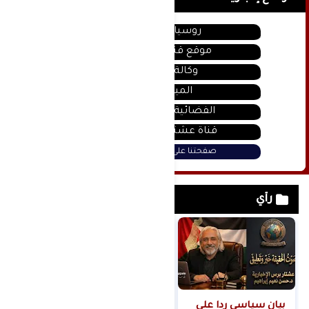
روسيا اليوم
موقع قناة المنار
وكالة سانا
الميادين
الفضائية السورية
قناة عشتار يوتيوب
صفحتنا على فيس بوك
رأي
بيان سياسي رداً على
من التلال إلى