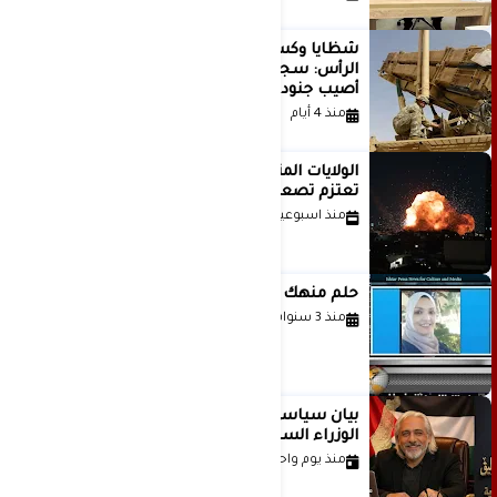
شظايا وكسور في العظام وإصابات في
الرأس: سجلات جديدة تكشف كيف
أصيب جنود أمريكيون في الحرب الإيرانية
منذ 4 أيام
الولايات المتحدة أبلغت إسرائيل بأنها
تعتزم تصعيد هجماتها على إيران
منذ اسبوعين
حلم منهك للشاعرة رانيا فخري موسى
منذ 3 سنوات
بيان سياسي رداً على موقف مجلس
الوزراء السعودي
منذ يوم واحد