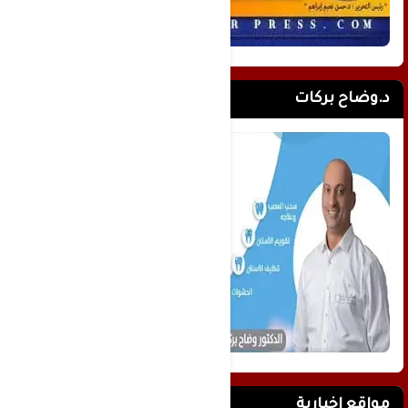
د.وضاح بركات
مواقع إخبارية