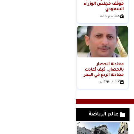
موقف مجلس الوزراء
السيطرة.. كيف تحول
السعودي
عنف المستوطنين إلى
مشروع استيطاني
منذ يوم واحد
منذ يومين
منظم؟
معادلة الحصار
بالحصار.. كيف أعادت
معادلة الردع في البحر
الأحمر تشكيل موازين
منذ اسبوعين
القوة الإقليمية؟الكاتب
والباحث السياسي
عدنان عبدالله الجنيد-
اليمن
عالم الرياضة