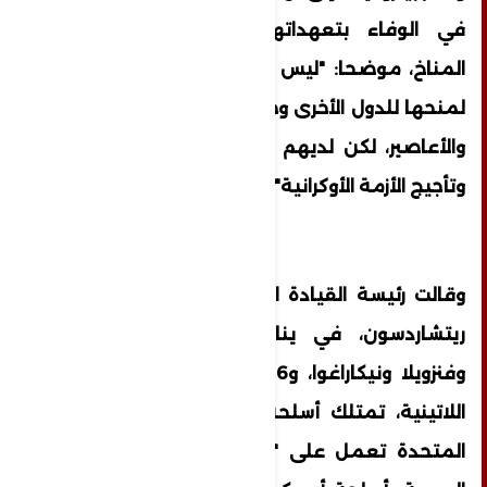
في الوفاء بتعهداتها المتعلقة بتمويل
المناخ، موضحا: "ليس لديهم 100 مليار دولار
لمنحها للدول الأخرى وحمايتها من الفيضانات
والأعاصير، لكن لديهم المال لإمدادات السلاح
وتأجيج الأزمة الأوكرانية".
وقالت رئيسة القيادة الجنوبية الأمريكية، لورا
ريتشاردسون، في يناير الماضي، إن كوبا
وفنزويلا ونيكاراغوا، و6 دول أخرى في أمريكا
اللاتينية، تمتلك أسلحة روسية، وإن الولايات
المتحدة تعمل على "استبدال هذه الأسلحة