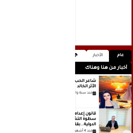
عام
الأخبار
أخبار من هنا وهناك
شاعر الحب والمطر بدر بن عبد المحسن
الأثر الخالد
منذ سنة واحدة
قانون إعدام الأسرى الفلسطينيين: بين
سطوة التشريع وانهيار منظومة العدالة
الدولية...بقلم الدكتور وسيم وني
منذ 4 أشهر