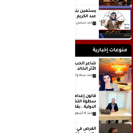
يستعين بنبضها للكاتبة الإعلامية لينا
عبد الكريم غانم
منذ سنتين
منوعات إخبارية
شاعر الحب والمطر بدر بن عبد المحسن
الأثر الخالد
منذ سنة واحدة
قانون إعدام الأسرى الفلسطينيين: بين
سطوة التشريع وانهيار منظومة العدالة
الدولية...بقلم الدكتور وسيم وني
منذ 4 أشهر
الفرص في حياة الشباب بين الاستعداد