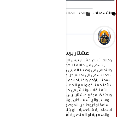
التسميات
الاخبار العالمية
عشتار برس الإخبارية
وكالة الأنباء عشتار برس الإخبارية موقع إعلامي شامل 
, نسعى من خلاله للنهوض بالمشهد الإعلامي 
والثقافي في وطننا العربي وفي جميع القضايا الحياتية 
، كما نسعى الى تقديم كل ماهو جديد بصدق ومهنية ، 
تهمنا آراؤكم واقتراحاتكم ، ونسعد بمعرفتها ، كونوا 
دائما معنا كونوا مع الحدث . تنويه : تتم مراجعة كافة 
التعليقات ،وتنشر في حال الموافقة عليها فقط. 
ويحتفظ موقع عشتار برس بحق حذف أي تعليق في أي 
وقت , ولأي سبب كان , ولن ينشر أي تعليق يتضمن 
اساءة أوخروجا عن الموضوع المطروح ,او ان يتضمن 
اسماء اية شخصيات او يتناول اثارة للنعرات الطائفية 
والمذهبية او العنصرية آملين التقيد بمستوى راقي 