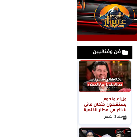
فن وفنانيين
وزراء ونجوم
لحظة القبض على
يستقبلون جثمان هاني
خادمة هدى شعراوي
شاكر في مطار القاهرة
المتهمة بقتلها ( فديو
)
منذ 3 أشهر
منذ 6 أشهر