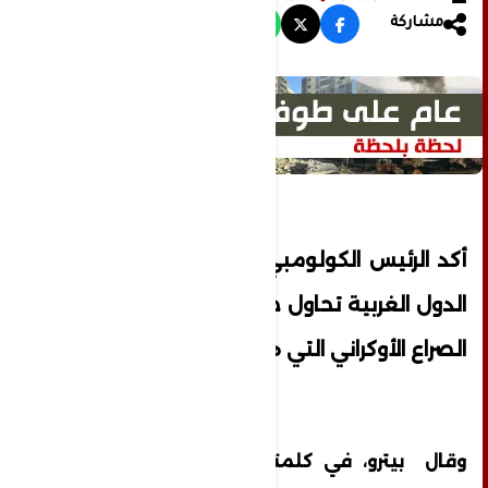
مشاركة
أكد الرئيس الكولومبي، غوستافو بيترو، أن
الدول الغربية تحاول جر أمريكا اللاتينية إلى
الصراع الأوكراني التي هي أشعلته.
وقال بيترو، في كلمته أمام الدورة الثامنة