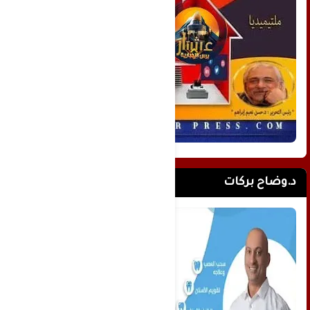
د.وضاح بركات