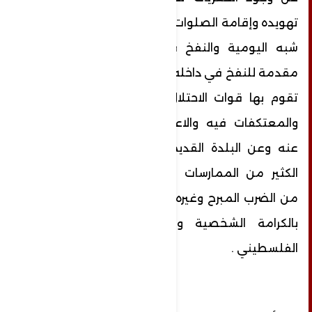
تهويده وإقامة الصلوات التلمودية والاقتحامات
شبه اليومية والنفخ في البوق على أبوابه
مقدمة للنفخ في داخله، وكذلك الاعتقالات التي
تقوم بها قوات الاحتلال للشبان وللمعتكفين
والمعتكفات فيه والاعتداء عليهم وابعادهم
عنه وعن البلدة القديمة من القدس وغيرها
الكثير من الممارسات والانتهاكات والاعتداءات
من الضرب المبرح وغيره من الاعتداءات والمس
بالكرامة الشخصية والجماعية لأبنا شعبنا
الفلسطيني .