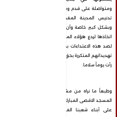
ومتواصلة على قدم وساق... وبالطبع محاولات
تدنيس المدينة المقدسة لا تزال موجودة
وبشكل كبير، خاصة وأن هذه الإجراءات التي تم
اتخاذها لردع هؤلاء المتطرفين لم تكن كافية
لصد هذه الاعتداءات بصفة نهائية عن تجديد
تهديداتهم المتكررة بحق مدينة السلام والتي ما
رأت يوماً سلاما.
وطبعاً ما نراه من مشاهد يومية في باحات
المسجد الاقصى المبارك من تدنيس واعتداءات
على أبناء شعبنا الفلسطيني من قطعان