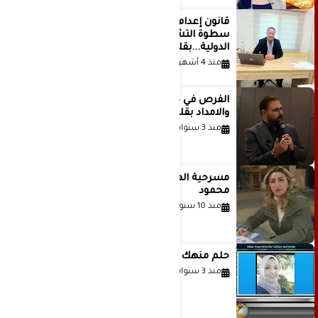
قانون إعدام الأسرى الفلسطينيين: بين
سطوة التشريع وانهيار منظومة العدالة
الدولية...بقلم الدكتور وسيم وني
منذ 4 أشهر
الفرص في حياة الشباب بين الاستعداد
والامداد بقلم د. عبادة دعدوش
منذ 3 سنوات
مسرحية الهمزة للمبدعة الاستاذة غادة
محمود
منذ 10 سنوات
حلم منهك للشاعرة رانيا فخري موسى
منذ 3 سنوات