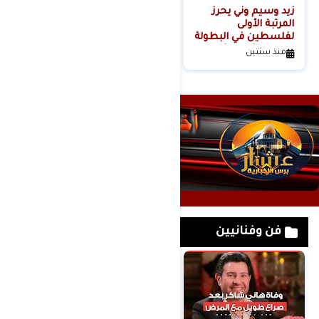
زيد وسيم وني يحرز
المرتبة الأولى
لفلسطين في البطولة
الدولية الثانية للأندية
منذ سنتين
كيوكوشنكاي" كأس
أوياما الدولي
فن وفنانيين