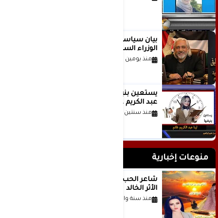
بيان سياسي رداً على موقف مجلس
الوزراء السعودي
منذ يومين
يستعين بنبضها للكاتبة الإعلامية لينا
عبد الكريم غانم
منذ سنتين
منوعات إخبارية
شاعر الحب والمطر بدر بن عبد المحسن
الأثر الخالد
منذ سنة واحدة