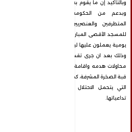
وبالتأكيد إن ما يقوم به قطعان المستوطنين
وبدعم من الحكومة الإسرائيلية وخاصة
المتطرفين والعنصريين فيها من تدنيس
للمسجد الأقصى المبارك ما هي إلا مخططات
يومية يعملون عليها ليلاً نهاراً لتقسيمه مكانيا
وذلك بعد ان جرى تقسيمه زمانيا، وصولا الى
محاولات هدمه واقامة الهيكل المزعوم مكان
قبة الصخرة المشرفة، كمن يصب الزيت على النار
التي يتحمل الاحتلال كامل المسؤولية عن
تداعياتها.