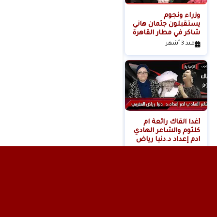
وزراء ونجوم
لحظة القبض على
يستقبلون جثمان هاني
خادمة هدى شعراوي
شاكر في مطار القاهرة
المتهمة بقتلها ( فديو
)
منذ 3 أشهر
منذ 6 أشهر
أغدا القاك رائعة ام
كلثوم والشاعر الهادي
ادم إعداد د.دنيا رياض
المغربي
منذ 11 شهر