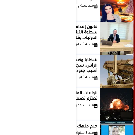
منذ سنة واحدة
قانون إعدام الأسرى الفلسطينيين: بين
سطوة التشريع وانهيار منظومة العدالة
الدولية...بقلم الدكتور وسيم وني
منذ 4 أشهر
شظايا وكسور في العظام وإصابات في
الرأس: سجلات جديدة تكشف كيف
أصيب جنود أمريكيون في الحرب الإيرانية
منذ 4 أيام
الولايات المتحدة أبلغت إسرائيل بأنها
تعتزم تصعيد هجماتها على إيران
منذ اسبوعين
حلم منهك للشاعرة رانيا فخري موسى
منذ 3 سنوات