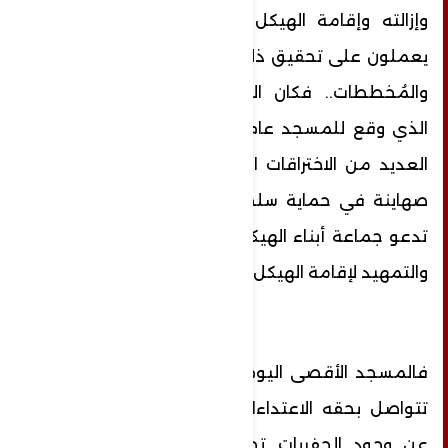
وإزالته وإقامة الهيكل المزعوم مكانه، وهم
يعملون على تحقيق ذلكَ بشَتَّى الطُّرق والحيل
والمُخططات.. فكان الحريق الإجرامي الشهير
الذي وقع للمسجد عام 1967م، وقبله وبعده
العديد من الاختراقات التي قام بها متطرّفون
صهاينة في حماية سلطات الاحتلال، وكل عام
تدعو جماعة أبناء الهيكل إلى اقتحام المسجد
والتمهيد لإقامة الهيكل، حسب زعمهم.
فالمسجد الأقصى اليوم في خطر شديد حيث
تتواصل بحقه الاعتداءات بشكل يومي، فضلًا
عن وجود الحفريات تحت أساساته ومحاولات