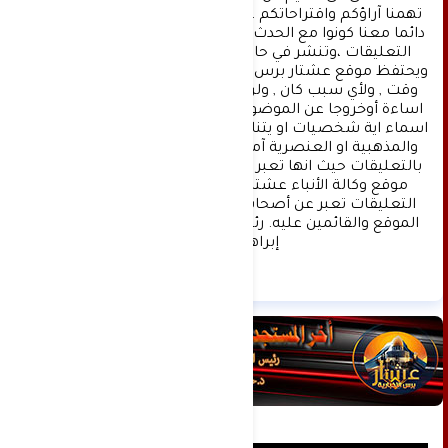
تهمنا آراؤكم واقتراحاتكم ، ونسعد بمعرفتها ، كونوا 
دائما معنا كونوا مع الحدث . تنويه : تتم مراجعة كافة 
التعليقات ،وتنشر في حال الموافقة عليها فقط. 
ويحتفظ موقع عشتار برس بحق حذف أي تعليق في أي 
وقت , ولأي سبب كان , ولن ينشر أي تعليق يتضمن 
اساءة أوخروجا عن الموضوع المطروح ,او ان يتضمن 
اسماء اية شخصيات او يتناول اثارة للنعرات الطائفية 
والمذهبية او العنصرية آملين التقيد بمستوى راقي 
بالتعليقات حيث انها تعبر عن مدى تقدم وثقافة زوار 
موقع وكالة الأنباء عشتار برس الإخبارية علما ان 
التعليقات تعبر عن أصحابها فقط ولا تعبر عن رأي 
الموقع والقائمين عليه. رئيس التحرير د:حسن نعيم 
إبراهيم.