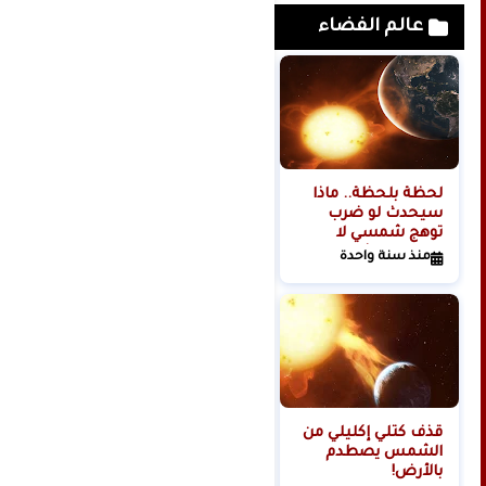
عالم الفضاء
لحظة بلحظة.. ماذا
هل تبدأ روسيا الحرب
سيحدث لو ضرب
العالمية الثالثة من
توهج شمسي لا
الفضاء؟
تتحمله البشرية
منذ سنة واحدة
منذ سنتين
كوكبنا؟
قذف كتلي إكليلي من
الشمس يصطدم
بالأرض!