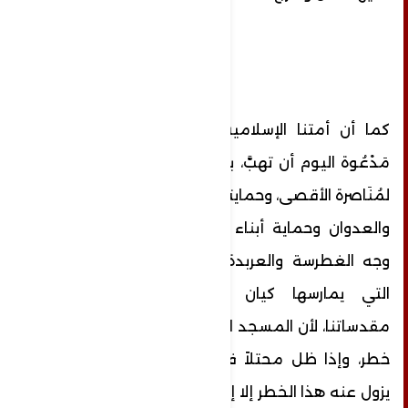
كما أن أمتنا الإسلامية والعربية بكل فئاتها
مَدْعُوة اليوم أن تهبَّ، باستخدام كل إمكانياتها،
لمُنَاصرة الأقصى، وحمايته من التدنيس والتدمير
والعدوان وحماية أبناء شعبنا ومقدساتنا في
وجه الغطرسة والعربدة الصهيونية المستمرة
التي يمارسها كيان الاحتلال على شعبنا
مقدساتنا، لأن المسجد الأقصى محتل فهو في
خطر، وإذا ظل محتلاً فسيبقى في خطر، ولن
يزول عنه هذا الخطر إلا إذا زال عنه هذا الاحتلال