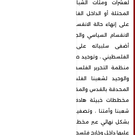
لعشرات ومئات الشبان سواء في القدس
المحتلة أو الداخل الفلسطيني ويجب العمل
على إنهاء حالة الانقسام الفلسطيني وإنهاء
الانقسام السياسي والجغرافي والنفسي الذي
أضفى سلبياته على كافة أرجاء الوطن
الفلسطيني ، وتوحيد صفوف شعبنا تحت راية
منظمة التحرير الفلسطينية الممثل الشرعي
والوحيد لشعبنا الفلسطيني ، لأن الأخطار
المحدقة بالقدس والمقدسات جسيمة، وهنالك
مخططات خبيثة هادفة لسرقة القدس من
شعبنا وأمتنا ، وتصفية القضية الفلسطينية
بشكل نهائي عبر مخططات خبيثة يتم العمل
عليها داخل وخارج فلسطين .