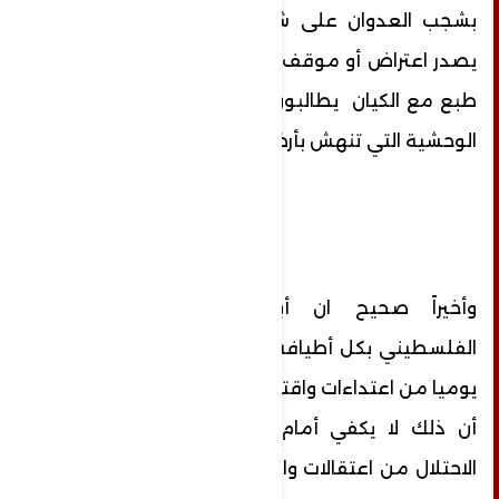
بشجب العدوان على شعبنا الفلسطيني، ولم
يصدر اعتراض أو موقف من الدول الغربية ومن
طبع مع الكيان يطالبون فيها بوقف آلة القتل
الوحشية التي تنهش بأرضنا وشعبنا ومقدساتنا.
وأخيراً صحيح ان أبناء القدس وشعبنا
الفلسطيني بكل أطيافه يدافعون عن الاقصى
يوميا من اعتداءات واقتحامات المستوطنين ، إلا
أن ذلك لا يكفي أمام ما تقوم به سلطات
الاحتلال من اعتقالات وابعادات والحبس المنزلي