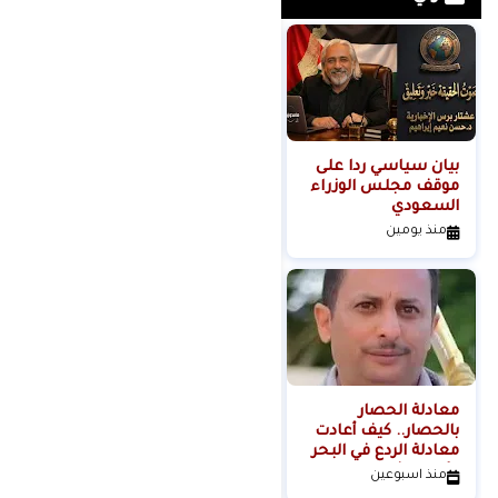
بيان سياسي رداً على
من التلال إلى
موقف مجلس الوزراء
السيطرة.. كيف تحول
السعودي
عنف المستوطنين إلى
مشروع استيطاني
منذ يومين
منذ 3 أيام
منظم؟
معادلة الحصار
بالحصار.. كيف أعادت
معادلة الردع في البحر
الأحمر تشكيل موازين
منذ اسبوعين
القوة الإقليمية؟الكاتب