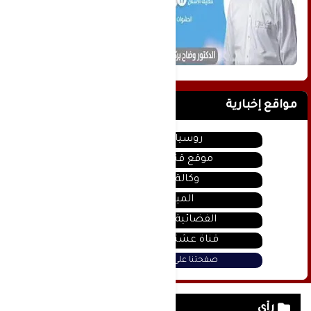
مواقع إخبارية
روسيا اليوم
موقع قناة المنار
وكالة سانا
الميادين
الفضائية السورية
قناة عشتار يوتيوب
صفحتنا على فيس بوك
رأي