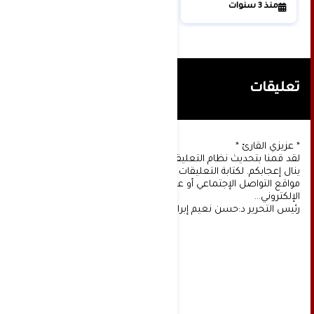
منذ 3 سنوات
تعليقات
* عزيزي القارئ *
لقد قمنا بتحديث نظام التعليقات على موقعنا، ونأمل أن
ينال إعجابكم. لكتابة التعليقات يجب أولا التسجيل عن طريق
مواقع التواصل الإجتماعي أو عن طريق خدمة البريد
الإلكتروني...
رئيس التحرير د:حسن نعيم إبراهيم.