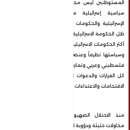
المستوطنين ليس محض مصادفة، بل هذه
سياسية إسرائيلية متجذرة في النفسية
الإسرائيلية والحكومات المتعاقبة وخاصة في
ظل الحكومة الاسرائيلية الحالية، كونها تٌعد من
أكثر الحكومات الاسرائيلية التي تُجسد في فكرها
وسياستها تطرفاً وعنصرية وبغض لكل ما هو
فلسطيني وعربي وتمارس وتضرب بعرض الحائط
كل القرارات والدعوات الدولية التي تدين هذه
الاقتحامات والاعتداءات.
منذ الاحتلال الصهيوني لفلسطين وهناك
محاولات حثيثة ودؤوبة لتدمير المسجد الأقصى،