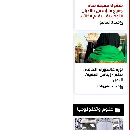
شكوكًا عميقة تجاه
الكعبة المشرفة قدسية
جميع ما يُسمى بالأديان
لا تنال منها الإساءات..
التوحيدية .. بقلم الكاتب
بقلم / الإعلامية اليمنية
والمفكر.. رجائي مصري
بدور الديلمي
منذ 3 أسابيع
منذ شهر واحد
فلسطيني أمريكي
ثورة عاشوراء الخالدة ...
ماذا رأى الغرب في
بقلم / إيناس الفقيه/
الحسين ولم نره نحن؟
اليمن
بقلم : دينا الرميمة
منذ شهر واحد
منذ شهر واحد
علوم وتكنولوجيا