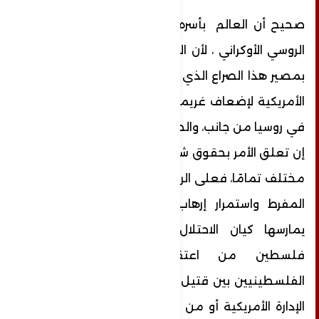
صحيح أن العالم بأسره يتابع عن كثب الصراع
الروسي الأوكراني ، لأن المصالح الغربية مرتبطة
بمصير هذا الصراع الذي أججته الولايات المتحدة
الأمريكية لإضعاف غريميها اللدودين المتمثلين
في روسيا من جانب، والصين من جانب آخر ، ولكن
إن تعلق الأمر بحقوق شعبنا الفلسطيني فالأمر
مختلف تمامًا، فعلى الرغم من استخدام العنف
المفرط واستمرار إرهاب الدولة المنظم التي
يمارسها كيان الاحتلال ، في القدس وكل
فلسطين من اعتقال وسقوط مئات
الفلسطينيين بين قتيل وجريح، لم نسمع صوت
الإدارة الأمريكية أو من يتغنون بحقوق الإنسان