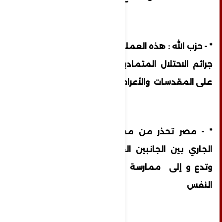
* - حزب الله : هذه العملية هي رد حاسم على
جرائم الاحتلال المتمادية والتعدي المتواصل
على المقدسات والأعراض والكرامات
* - مصر تحذر من مخاطر وخيمة للتصعيد
الجاري بين الجانبين الفلسطيني والإسرائيلي
وتدع و إلى ممارسة أقصى درجات ضبط
النفس