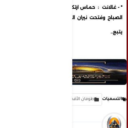
* - غالانت : حماس ارتكبت خطأ جسيما هذا
الصباح وفتحت نيران الحرب ضد إسرائيل
يتبع..
التسميات
طوفان الأقصى