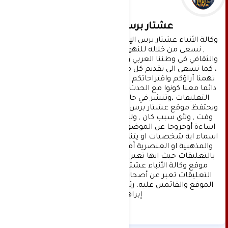
عشتار برس الإخبارية
وكالة الأنباء عشتار برس الإخبارية موقع إعلامي شامل 
, نسعى من خلاله للنهوض بالمشهد الإعلامي 
والثقافي في وطننا العربي وفي جميع القضايا الحياتية 
، كما نسعى الى تقديم كل ماهو جديد بصدق ومهنية ، 
تهمنا آراؤكم واقتراحاتكم ، ونسعد بمعرفتها ، كونوا 
دائما معنا كونوا مع الحدث . تنويه : تتم مراجعة كافة 
التعليقات ،وتنشر في حال الموافقة عليها فقط. 
ويحتفظ موقع عشتار برس بحق حذف أي تعليق في أي 
وقت , ولأي سبب كان , ولن ينشر أي تعليق يتضمن 
اساءة أوخروجا عن الموضوع المطروح ,او ان يتضمن 
اسماء اية شخصيات او يتناول اثارة للنعرات الطائفية 
والمذهبية او العنصرية آملين التقيد بمستوى راقي 
بالتعليقات حيث انها تعبر عن مدى تقدم وثقافة زوار 
موقع وكالة الأنباء عشتار برس الإخبارية علما ان 
التعليقات تعبر عن أصحابها فقط ولا تعبر عن رأي 
الموقع والقائمين عليه. رئيس التحرير د:حسن نعيم 
إبراهيم.