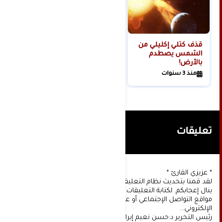
قذف كتلي إكليلي من
الشمس يصطدم
بالأرض!
منذ 3 سنوات
تعليقات
* عزيزي القارئ *
لقد قمنا بتحديث نظام التعليقات على موقعنا، ونأمل أن
ينال إعجابكم. لكتابة التعليقات يجب أولا التسجيل عن طريق
مواقع التواصل الإجتماعي أو عن طريق خدمة البريد
الإلكتروني...
رئيس التحرير د:حسن نعيم إبراهيم.