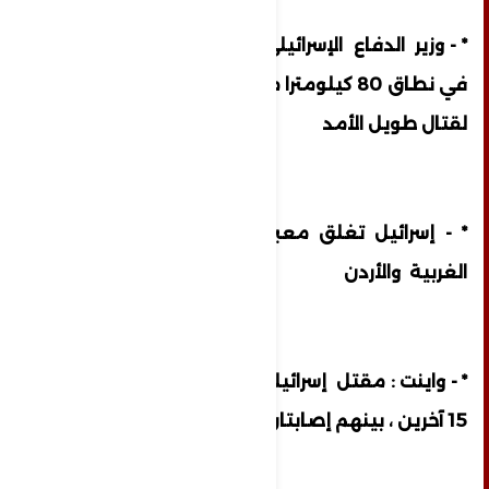
* - وزير الدفاع الإسرائيلي : إعلان حالة الطوارئ
في نطاق 80 كيلومترا من قطاع غزة تحضير ا
لقتال طويل الأمد
* - إسرائيل تغلق معبر الكرامة بين الضفة
الغربية والأردن
* - واينت : مقتل إسرائيلية قرب أشدود وإصابة
15 آخرين ، بينهم إصابتان حرجتان