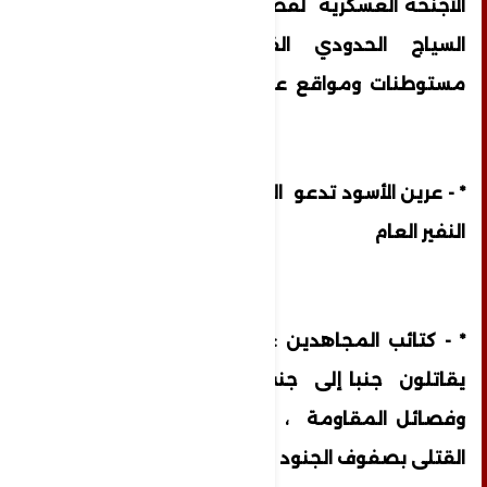
الأجنحة العسكرية لفصائل المقاومة تقتحم
السياج الحدودي الفاصل والتسلل إلى
مستوطنات ومواقع عسكرية إسرائيلية
* - عرين الأسود تدعو الشعب الفلسطيني إلى
النفير العام
* - كتائب المجاهدين : مجاهدونا بالميدان
يقاتلون جنبا إلى جنب مع كتائب القسام
وفصائل المقاومة ، ويوقعون العديد من
القتلى بصفوف الجنود الإسرائيليين