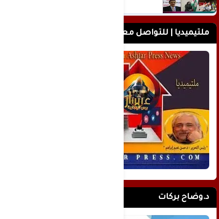
ملتيميديا | للتواصل معنا
د.وضاح بركات