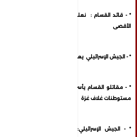
* - قائد القسام : نعلن بدء عملية طوفان
الأقصى
* - الجيش الإسرائيلي يعلن بدء قصف غزة
* - مقاتلو القسام يأسرون مستوطنين داخل
مستوطنات غلاف غزة
* - الجيش الإسرائيلي: إطلاق 2200 صاروخ