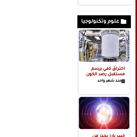
بغزة
عليهم وهم يريدون
الموت
علوم وتكنولوجيا
اختراق كمي يرسم
مجلة: تسريب
مستقبل رصد الكون
لتسجيلات دخول
وكلمات مرور عبر
منذ شهر واحد
الإنترنت لحوالي 150
منذ 6 أشهر
مليون شخص حول
العالم
خبير بارز يحذر من