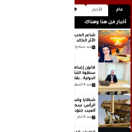
عام
الأخبار
أخبار من هنا وهناك
شاعر الحب والمطر بدر بن عبد المحسن
الأثر الخالد
منذ سنة واحدة
قانون إعدام الأسرى الفلسطينيين: بين
سطوة التشريع وانهيار منظومة العدالة
الدولية...بقلم الدكتور وسيم وني
منذ 4 أشهر
شظايا وكسور في العظام وإصابات في
الرأس: سجلات جديدة تكشف كيف
أصيب جنود أمريكيون في الحرب الإيرانية
منذ 4 أيام