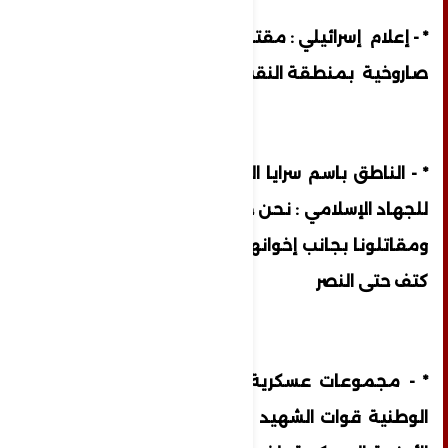
* - إعلام إسرائيلي : مقتل اسرائيليين في رشقة
صاروخية بمنطقة النقب
* - الناطق باسم سرايا القدس الجناح العسكري
للجهاد الإسلامي : نحن جزء من هذه المعركة
ومقاتلونا بجانب إخوانهم في حماس كتفا إلى
كتف حتى النصر
* - مجموعات عسكرية من كتائب المقاومة
الوطنية قوات الشهيد عمر القاسم إلى جانب