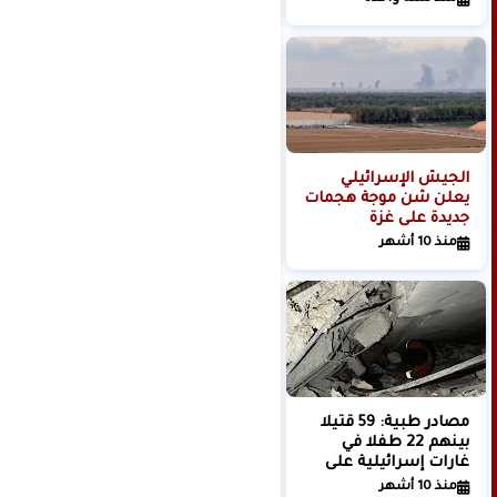
فرض وقائع جديدة
الجيش الإسرائيلي
"كتائب القسام" تشن
يعلن شن موجة هجمات
هجوما هو الأضخم على
جديدة على غزة
موقع إسرائيلي منذ 7
أكتوبر
منذ 10 أشهر
منذ 11 شهر
مصادر طبية: 59 قتيلا
ترامب: إطلاق الرهائن
بينهم 22 طفلا في
صعب وحماس تعرف
غارات إسرائيلية على
ماذا سيحدث بعد
منازل وخيام النازحين
استعادتهم.. سنقضي
منذ 10 أشهر
منذ سنة واحدة