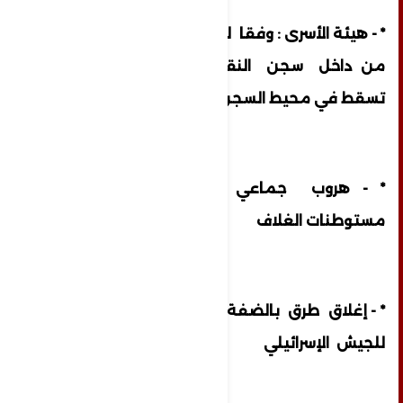
* - هيئة الأسرى : وفقا لمصاد ر خاصة ورسمية
من داخل سجن النقب صواريخ المقاومة
تسقط في محيط السجن
* - هروب جماعي للمستوطنين من
مستوطنات الغلاف
* - إغلاق طرق بالضفة الغربية واستنفار كبير
للجيش الإسرائيلي