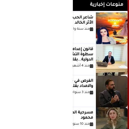
منوعات إخبارية
شاعر الحب والمطر بدر بن عبد المحسن
الأثر الخالد
منذ سنة واحدة
قانون إعدام الأسرى الفلسطينيين: بين
سطوة التشريع وانهيار منظومة العدالة
الدولية...بقلم الدكتور وسيم وني
منذ 4 أشهر
الفرص في حياة الشباب بين الاستعداد
والامداد بقلم د. عبادة دعدوش
منذ 3 سنوات
مسرحية الهمزة للمبدعة الاستاذة غادة
محمود
منذ 10 سنوات