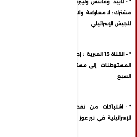
* - لابيد وغانتس وليبرمان وميخالي في بيان
مشترك : لا معارضة ولا إئتلاف بل دعم كامل
للجيش الإسرائيلي
* - القناة 13 العبرية : إجلاء عشرات الجرحى من
المستوطنات إلى مستشفى سوروكا في بئر
السبع
* - اشتباكات من نقطة صفر مع القوات
الإسرائيلية في نير عوز شرق خانيونس