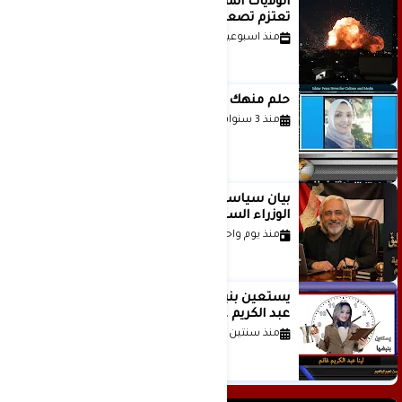
الولايات المتحدة أبلغت إسرائيل بأنها
تعتزم تصعيد هجماتها على إيران
منذ اسبوعين
حلم منهك للشاعرة رانيا فخري موسى
منذ 3 سنوات
بيان سياسي رداً على موقف مجلس
الوزراء السعودي
منذ يوم واحد
يستعين بنبضها للكاتبة الإعلامية لينا
عبد الكريم غانم
منذ سنتين