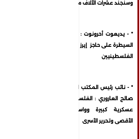
وسنجند عشرات الآلاف من الجنود
* - يديعوت أحرونوت : الجيش الإسرائيلي فقد
السيطرة على حاجز إيرز وهو الآن تحت سيطرة
الفلسطينيين
* - نائب رئيس المكتب السياسي لحركة حماس
صالح العاروري : الفلسطينيون بدأوا عملية
عسكرية كبيرة وواسعة‏ بهدف الدفاع عن
الأقصى وتحرير الأسرى