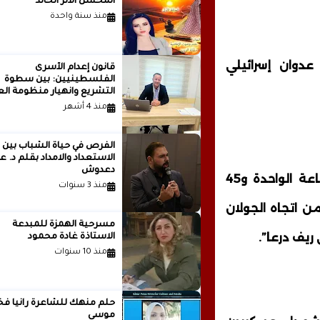
المحسن الأثر الخالد
منذ سنة واحدة
دوان إسرائيلي
قانون إعدام الأسرى
الفلسطينيين: بين سطوة
التشريع وانهيار منظومة الع
الدولية...بقلم الدكتور وسيم 
منذ 4 أشهر
الفرص في حياة الشباب بين
الاستعداد والامداد بقلم
دعدوش
وذكر مصدر عسكري في تصريح لـ سانا أنه “حوالي الساعة الواحدة و45
منذ 3 سنوات
من اتجاه الجولان
مسرحية الهمزة للمبدعة
ريف درعا”.
الاستاذة غادة محمود
منذ 10 سنوات
حلم منهك للشاعرة ر
موسى