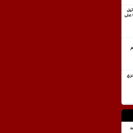
ئيل
 على
انيا فخري
 عبد