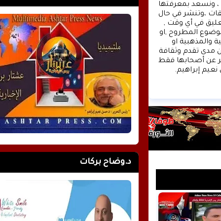
الى تقديم كل ماهو جديد بصدق ومهنية ، تهمنا آراؤكم واقتراحاتكم ، ونسعد بمعرفتها 
، كونوا دائما معنا كونوا مع الحدث . تنويه : تتم مراجعة كافة التعليقات ،وتنشر في حال 
الموافقة عليها فقط. ويحتفظ موقع عشتار برس بحق حذف أي تعليق في أي وقت , 
ولأي سبب كان , ولن ينشر أي تعليق يتضمن اساءة أوخروجا عن الموضوع المطروح ,او 
ان يتضمن اسماء اية شخصيات او يتناول اثارة للنعرات الطائفية والمذهبية او 
العنصرية آملين التقيد بمستوى راقي بالتعليقات حيث انها تعبر عن مدى تقدم وثقافة 
زوار موقع وكالة الأنباء عشتار برس الإخبارية علما ان التعليقات تعبر عن أصحابها فقط 
نعيم إبراهيم.
د.وضاح بركات