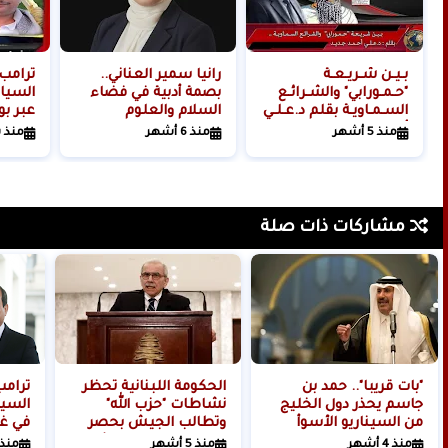
بـيـن شـريـعـة
رانيا سمير العناني..
ترامب
"حـمـورابي" والشـرائـع
بصمة أدبية في فضاء
السيا
السـمـاويـة بقلم د.عـلـي
السلام والعلوم
عبر بو
أحـمـد جـديـد
الإنسانية
الجمرك
منذ 5 أشهر
منذ 6 أشهر
منذ 
مشاركات ذات صلة
"بات قريبا".. حمد بن
الحكومة اللبنانية تحظر
ترام
جاسم يحذر دول الخليج
نشاطات "حزب الله"
السيس
من السيناريو الأسوأ
وتطالب الجيش بحصر
في غز
سلاحه بكافة الوسائل
منذ 4 أشهر
منذ 5 أشهر
منذ 7 أشه