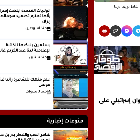
نقاط بريف درعا
الولايات المتحدة أبلغت إسرا
بأنها تعتزم تصعيد هجماتها
إيران
منذ اسبوعين
يستعين بنبضها للكاتبة
الإعلامية لينا عبد الكريم غانم
منذ سنتين
حلم منهك للشاعرة ر
موسى
منذ 3 سنوات
ان إسرائيلي على
منوعات إخبارية
شاعر الحب والمطر بدر بن