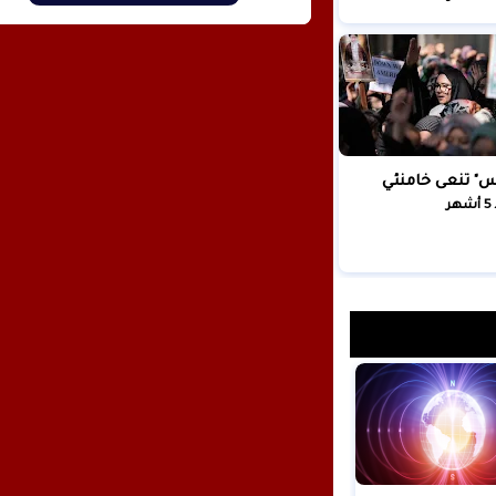
" تنعى خامنئي
ر