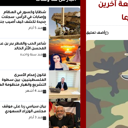
أخبار من هنا وهناك
ة آخرين
رئيسيا للذكاء
شظايا وكسور في العظام
ا
وإصابات في الرأس: سجلات
مدينة ..بقلم ..مصطفى عبدالملك
جديدة تكشف كيف أصيب جنو
أمريكيون في الحرب الإيرانية
منذ 5 أيام
أضف تعليق
شاعر الحب والمطر بدر بن
المحسن الأثر الخالد
منذ سنة واحدة
قانون إعدام الأسرى
الفلسطينيين: بين سطوة
التشريع وانهيار منظومة الع
الدولية...بقلم الدكتور وسيم 
منذ 4 أشهر
بيان سياسي رداً على موقف
مجلس الوزراء السعودي
منذ 3 أيام