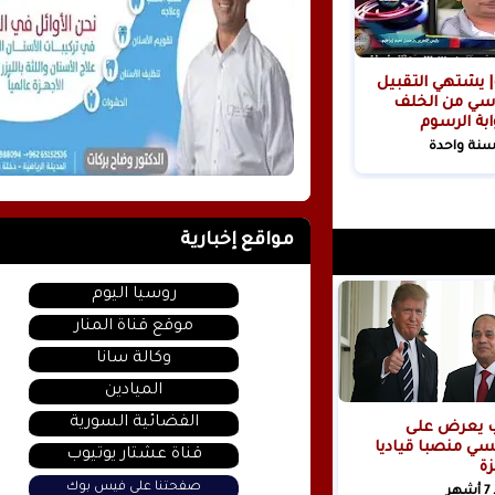
| يشتهي التقبيل
سي من الخلف
ابة الرسوم
ية!
سنة واحدة
مواقع إخبارية
روسيا اليوم
موقع قناة المنار
وكالة سانا
الميادين
الفضائية السورية
ب يعرض على
ي منصبا قياديا
قناة عشتار يوتيوب
ة
صفحتنا على فيس بوك
ر