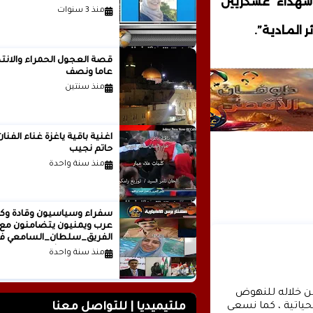
 شهداء عسكريين
منذ 3 سنوات
 المادية”.
قصة العجول الحمراء والانتظ
عاما ونصف
منذ سنتين
اغنية باقية ياغزة غناء الفنان
حاتم نجيب
منذ سنة واحدة
سفراء وسياسيون وقادة وكت
عرب ويمنيون يتضامنون مع
الفريق_سلطان_السامعي ف
وجه حملة التشويه.. تقرير
منذ سنة واحدة
صحفي
وكالة الأنباء عشتار برس الإخبارية موقع إعلامي شامل , نسعى من خلاله للنهوض 
بالمشهد الإعلامي والثقافي في وطننا العربي وفي جميع القضايا الحياتية ، كما نسعى 
ملتيميديا | للتواصل معنا