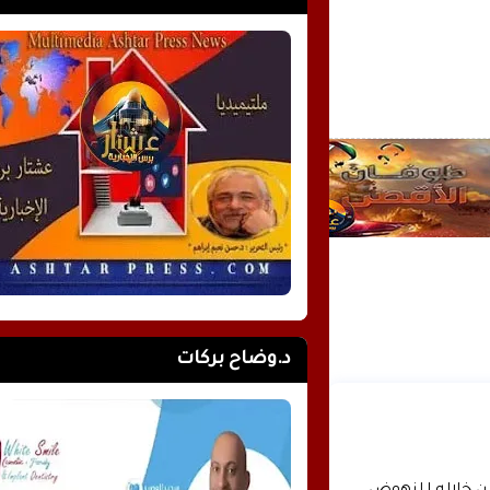
د.وضاح بركات