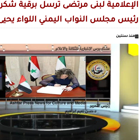
الاصطناعي في البحرين
قليل من صنعاء القديمة.. لمن لا يعرف ال
الإعلامية لبنى مرتضى ترسل برقية شكر و
الصميدي| اليمن
زمن السيطرة على العقول قبل الميدان / بقلم عدنان عبدالله الجنيد
رئيس مجلس النواب اليمني اللواء يحيى 
منذ سنتين