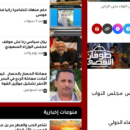
حلم منهك للشاعرة ر
موسى
منذ 3 سنوات
بيان سياسي رداً على موقف
مجلس الوزراء السعودي
منذ يوم واحد
معادلة الحصار بالحصار.. كي
أعادت معادلة الردع في البحر
الأحمر تشكيل موازين القوة
الإقليمية؟الكاتب والباحث
منذ اسبوعين
يس مجلس النواب
السياسي عدنان عبدالله الجني
اليمن
منوعات إخبارية
اء الدولي
شاعر الحب والمطر بدر بن