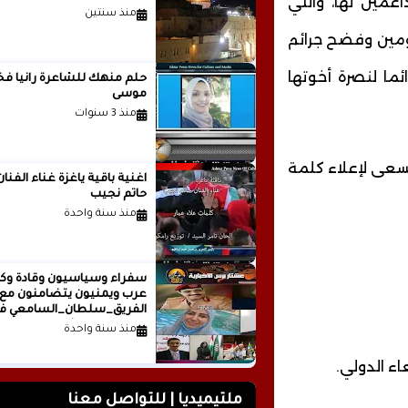
اعمين لها، والتي
منذ سنتين
ومين وفضح جرائم
ئما لنصرة أخوتها
حلم منهك للشاعرة ر
موسى
منذ 3 سنوات
يسعى لإعلاء كلمة
اغنية باقية ياغزة غناء الفنان
حاتم نجيب
منذ سنة واحدة
سفراء وسياسيون وقادة وكت
عرب ويمنيون يتضامنون مع
الفريق_سلطان_السامعي ف
وجه حملة التشويه.. تقرير
منذ سنة واحدة
صحفي
ء الدولي.
ملتيميديا | للتواصل معنا