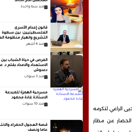
المحسن الأثر الخالد
منذ سنة واحدة
قانون إعدام الأسرى
الفلسطينيين: بين سطوة
التشريع وانهيار منظومة الع
الدولية...بقلم الدكتور وسيم 
منذ 4 أشهر
الفرص في حياة الشباب بين
الاستعداد والامداد بقلم
دعدوش
منذ 3 سنوات
مسرحية الهمزة للمبدعة
الاستاذة غادة محمود
منذ 10 سنوات
يى الراعي لتكرمه
الحصار عن مطار
قصة العجول الحمراء والانتظ
عاما ونصف