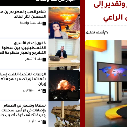
أخبار من هنا وهناك
مدينة ..بقلم ..مصطفى عبدالملك
تقدير إلى
شاعر الحب والمطر بدر بن
الراعي
المحسن الأثر الخالد
منذ سنة واحدة
أضف تعليق
قانون إعدام الأسرى
الفلسطينيين: بين سطوة
التشريع وانهيار منظومة الع
الدولية...بقلم الدكتور وسيم 
منذ 4 أشهر
الولايات المتحدة أبلغت إسرا
بأنها تعتزم تصعيد هجماتها
إيران
منذ اسبوعين
شظايا وكسور في العظام
وإصابات في الرأس: سجلات
جديدة تكشف كيف أصيب جنو
أمريكيون في الحرب الإيرانية
منذ 3 أيام