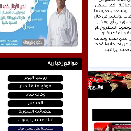
وكالة الأنباء عشتار برس الإخبارية موقع إعلامي شامل , نسعى من خلاله للنهوض 
بالمشهد الإعلامي والثقافي في وطننا العربي وفي جميع القضايا الحياتية ، كما نسعى 
الى تقديم كل ماهو جديد بصدق ومهنية ، تهمنا آراؤكم واقتراحاتكم ، ونسعد بمعرفتها 
، كونوا دائما معنا كونوا مع الحدث . تنويه : تتم مراجعة كافة التعليقات ،وتنشر في حال 
الموافقة عليها فقط. ويحتفظ موقع عشتار برس بحق حذف أي تعليق في أي وقت , 
ولأي سبب كان , ولن ينشر أي تعليق يتضمن اساءة أوخروجا عن الموضوع المطروح ,او 
ان يتضمن اسماء اية شخصيات او يتناول اثارة للنعرات الطائفية والمذهبية او 
العنصرية آملين التقيد بمستوى راقي بالتعليقات حيث انها تعبر عن مدى تقدم وثقافة 
زوار موقع وكالة الأنباء عشتار برس الإخبارية علما ان التعليقات تعبر عن أصحابها فقط 
نعيم إبراهيم.
مواقع إخبارية
روسيا اليوم
موقع قناة المنار
وكالة سانا
الميادين
الفضائية السورية
قناة عشتار يوتيوب
صفحتنا على فيس بوك