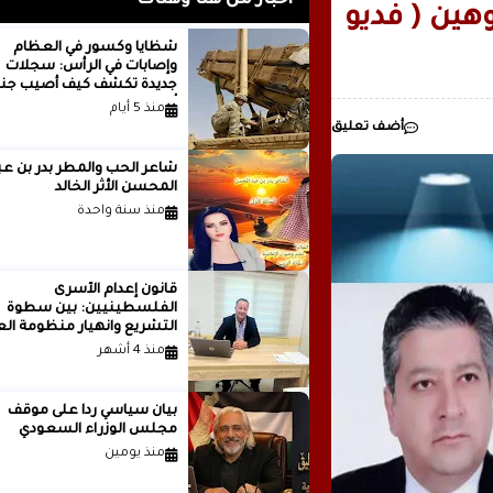
أخبار من هنا وهناك
 بعنوان لين وهين ( فديو
رئيسيا للذكاء
شظايا وكسور في العظام
وإصابات في الرأس: سجلات
مدينة ..بقلم ..مصطفى عبدالملك
جديدة تكشف كيف أصيب جنو
أمريكيون في الحرب الإيرانية
منذ 5 أيام
أضف تعليق
شاعر الحب والمطر بدر بن
المحسن الأثر الخالد
منذ سنة واحدة
قانون إعدام الأسرى
الفلسطينيين: بين سطوة
التشريع وانهيار منظومة الع
الدولية...بقلم الدكتور وسيم 
منذ 4 أشهر
بيان سياسي رداً على موقف
مجلس الوزراء السعودي
منذ يومين