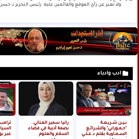
ولا تعبر عن رأي الموقع والقائمين عليه. رئيس التحرير د:حسن 
ادب وادباء
بـيـن شـريـعـة
رانيا سمير العناني..
ترامب
"حـمـورابي" والشـرائـع
بصمة أدبية في فضاء
السيا
السـمـاويـة بقلم د.عـلـي
السلام والعلوم
عبر بو