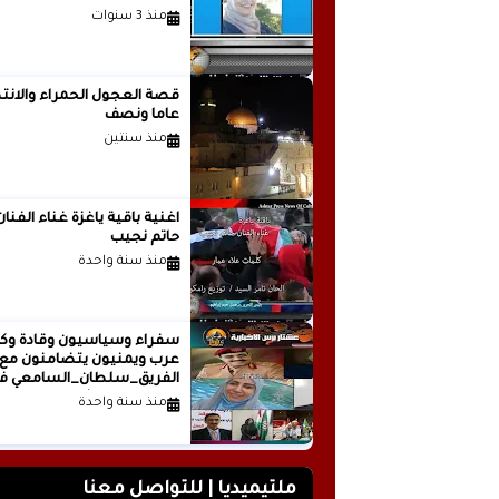
منذ 3 سنوات
قصة العجول الحمراء والانتظ
عاما ونصف
منذ سنتين
اغنية باقية ياغزة غناء الفنان
حاتم نجيب
منذ سنة واحدة
سفراء وسياسيون وقادة وكت
عرب ويمنيون يتضامنون مع
الفريق_سلطان_السامعي ف
وجه حملة التشويه.. تقرير
منذ سنة واحدة
صحفي
ملتيميديا | للتواصل معنا