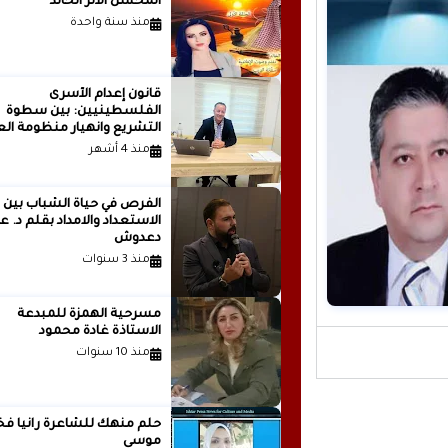
المحسن الأثر الخالد
منذ سنة واحدة
قانون إعدام الأسرى
الفلسطينيين: بين سطوة
التشريع وانهيار منظومة الع
الدولية...بقلم الدكتور وسيم 
منذ 4 أشهر
الفرص في حياة الشباب بين
الاستعداد والامداد بقلم
دعدوش
منذ 3 سنوات
مسرحية الهمزة للمبدعة
الاستاذة غادة محمود
منذ 10 سنوات
حلم منهك للشاعرة ر
موسى