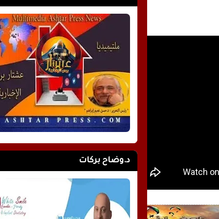
د.وضاح بركات