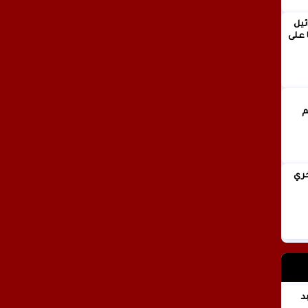
ئيل
 على
انيا فخري
 عبد