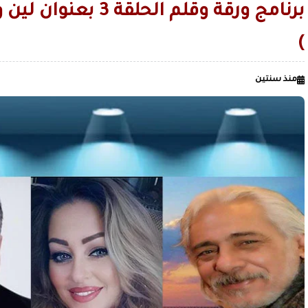
الأردن يعلن تسيير رحلات جوية منتظمة من عمان إلى صنعاء
برنامج ورقة وقلم الحلقة 3
الحرس الثوري: دمرنا مستودع الزوارق الأمريكية المسيّرة ومركزا 
)
الاصطناعي في البحرين
قليل من صنعاء القديمة.. لمن لا يعرف ال
الصميدي| اليمن
زمن السيطرة على العقول قبل الميدان / بقلم عدنان عبدالله الجنيد
منذ سنتين