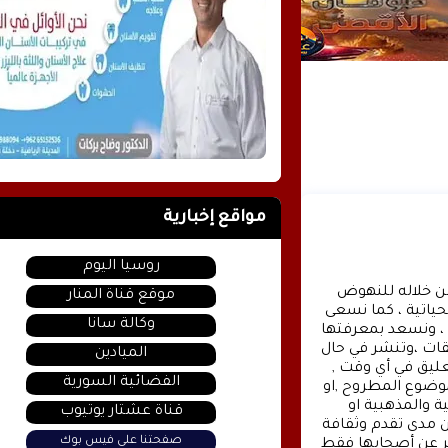
مواقع إخبارية
روسيا اليوم
وكالة الأنباء عشتار برس الإخبارية موقع إعلامي شامل , نسعى من خلاله للنهوض 
موقع قناة المنار
بالمشهد الإعلامي والثقافي في وطننا العربي وفي جميع القضايا الحياتية ، كما نسعى 
وكالة سانا
الى تقديم كل ماهو جديد بصدق ومهنية ، تهمنا آراؤكم واقتراحاتكم ، ونسعد بمعرفتها 
، كونوا دائما معنا كونوا مع الحدث . تنويه : تتم مراجعة كافة التعليقات ،وتنشر في حال 
الميادين
الموافقة عليها فقط. ويحتفظ موقع عشتار برس بحق حذف أي تعليق في أي وقت , 
الفضائية السورية
ولأي سبب كان , ولن ينشر أي تعليق يتضمن اساءة أوخروجا عن الموضوع المطروح ,او 
ان يتضمن اسماء اية شخصيات او يتناول اثارة للنعرات الطائفية والمذهبية او 
قناة عشتار يوتيوب
العنصرية آملين التقيد بمستوى راقي بالتعليقات حيث انها تعبر عن مدى تقدم وثقافة 
صفحتنا على فيس بوك
زوار موقع وكالة الأنباء عشتار برس الإخبارية علما ان التعليقات تعبر عن أصحابها فقط 