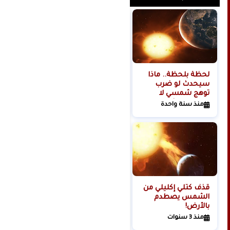
لحظة بلحظة.. ماذا
هل تبدأ روسيا الحرب
سيحدث لو ضرب
العالمية الثالثة من
توهج شمسي لا
الفضاء؟
تتحمله البشرية
منذ سنة واحدة
منذ سنتين
كوكبنا؟
قذف كتلي إكليلي من
الشمس يصطدم
بالأرض!
منذ 3 سنوات