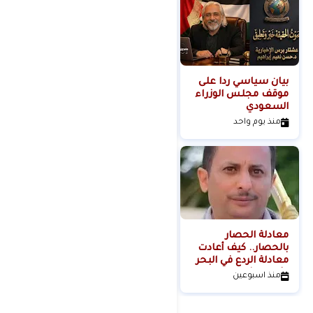
بيان سياسي رداً على
من التلال إلى
موقف مجلس الوزراء
السيطرة.. كيف تحول
السعودي
عنف المستوطنين إلى
مشروع استيطاني
منذ يوم واحد
منذ يومين
منظم؟
معادلة الحصار
بالحصار.. كيف أعادت
معادلة الردع في البحر
الأحمر تشكيل موازين
منذ اسبوعين
القوة الإقليمية؟الكاتب
والباحث السياسي
عدنان عبدالله الجنيد-