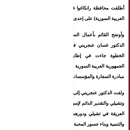
أطلقت محافظة رانكاغوا في تشيلي اسم (الجمهورية
العربية السورية) على إحدى الساحات الرئيسية فيها.
وأوضح القائم بأعمال السفارة السورية في تشيلي
الدكتور غسان عنجريني في تصريح لـ سانا أن هذه
الخطوة جاءت في إطار الصداقة والتعاون بين
الجمهورية العربية السورية وجمهورية تشيلي وبناء على
مبادرة السفارة والمؤسسات الاغترابية السورية.
ولفت الدكتور عنجريني إلى أواصر الصداقة بين سورية
وتشيلي والتقدير الدائم لإسهامات أبناء الجالية السورية
العريقة في تشيلي ودورهم البارز في مجالات الإبداع
والتنمية وبناء جسور المحبة بين تشيلي ووطنهم.