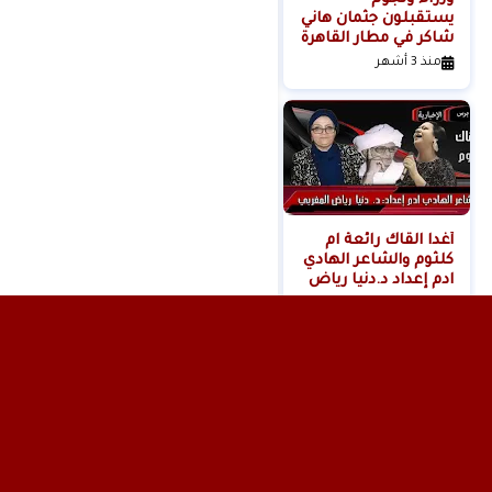
يستقبلون جثمان هاني
خادمة هدى شعراوي
شاكر في مطار القاهرة
المتهمة بقتلها ( فديو
)
منذ 3 أشهر
منذ 6 أشهر
أغدا القاك رائعة ام
كلثوم والشاعر الهادي
ادم إعداد د.دنيا رياض
المغربي
منذ 11 شهر