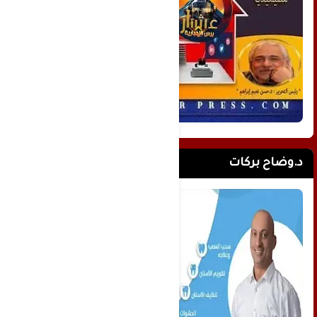
د.وضاح بركات