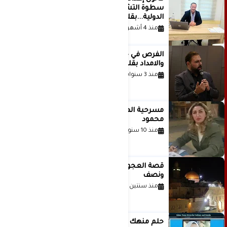
سطوة التشريع وانهيار منظومة العدالة
الدولية...بقلم الدكتور وسيم وني
منذ 4 أشهر
الفرص في حياة الشباب بين الاستعداد
والامداد بقلم د. عبادة دعدوش
منذ 3 سنوات
مسرحية الهمزة للمبدعة الاستاذة غادة
محمود
منذ 10 سنوات
قصة العجول الحمراء والانتظار عاما
ونصف
منذ سنتين
حلم منهك للشاعرة رانيا فخري موسى