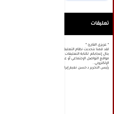
تعليقات
* عزيزي القارئ *
لقد قمنا بتحديث نظام التعليقات على موقعنا، ونأمل أن
ينال إعجابكم. لكتابة التعليقات يجب أولا التسجيل عن طريق
مواقع التواصل الإجتماعي أو عن طريق خدمة البريد
الإلكتروني...
رئيس التحرير د:حسن نعيم إبراهيم.