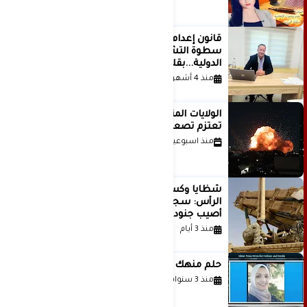
قانون إعدام الأسرى الفلسطينيين: بين
سطوة التشريع وانهيار منظومة العدالة
الدولية...بقلم الدكتور وسيم وني
منذ 4 أشهر
الولايات المتحدة أبلغت إسرائيل بأنها
تعتزم تصعيد هجماتها على إيران
منذ اسبوعين
شظايا وكسور في العظام وإصابات في
الرأس: سجلات جديدة تكشف كيف
أصيب جنود أمريكيون في الحرب الإيرانية
منذ 3 أيام
حلم منهك للشاعرة رانيا فخري موسى
منذ 3 سنوات