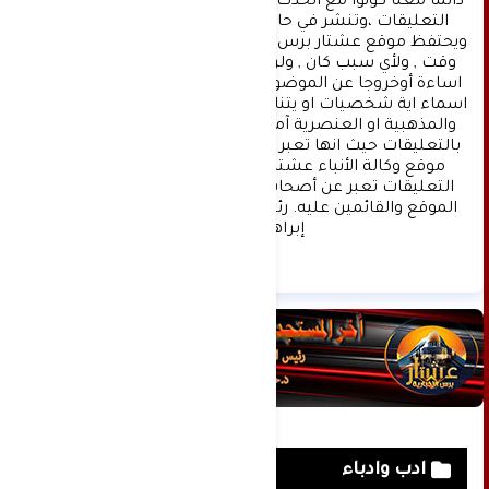
دائما معنا كونوا مع الحدث . تنويه : تتم مراجعة كافة 
التعليقات ،وتنشر في حال الموافقة عليها فقط. 
ويحتفظ موقع عشتار برس بحق حذف أي تعليق في أي 
وقت , ولأي سبب كان , ولن ينشر أي تعليق يتضمن 
اساءة أوخروجا عن الموضوع المطروح ,او ان يتضمن 
اسماء اية شخصيات او يتناول اثارة للنعرات الطائفية 
والمذهبية او العنصرية آملين التقيد بمستوى راقي 
بالتعليقات حيث انها تعبر عن مدى تقدم وثقافة زوار 
موقع وكالة الأنباء عشتار برس الإخبارية علما ان 
التعليقات تعبر عن أصحابها فقط ولا تعبر عن رأي 
الموقع والقائمين عليه. رئيس التحرير د:حسن نعيم 
إبراهيم.
ادب وادباء