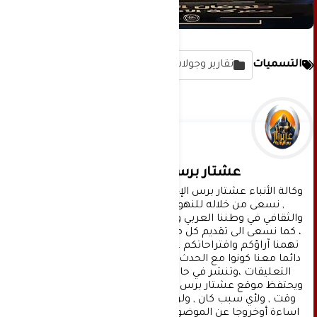
التسميات
تقارير وجولات مصورة
عشتار برس الإخبارية
وكالة الأنباء عشتار برس الإخبارية موقع إعلامي شامل 
, نسعى من خلاله للنهوض بالمشهد الإعلامي 
والثقافي في وطننا العربي وفي جميع القضايا الحياتية 
، كما نسعى الى تقديم كل ماهو جديد بصدق ومهنية ، 
تهمنا آراؤكم واقتراحاتكم ، ونسعد بمعرفتها ، كونوا 
دائما معنا كونوا مع الحدث . تنويه : تتم مراجعة كافة 
التعليقات ،وتنشر في حال الموافقة عليها فقط. 
ويحتفظ موقع عشتار برس بحق حذف أي تعليق في أي 
وقت , ولأي سبب كان , ولن ينشر أي تعليق يتضمن 
اساءة أوخروجا عن الموضوع المطروح ,او ان يتضمن 