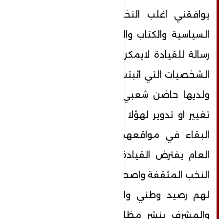
يوافقني اغلب النخب المثقفة والنخب
السياسية والكتاب والمفكرين لذلك نوجه
رسالة للقيادة لايمكن الاستغناء عن هذه
الشخصيات التي اثبتت عملها في الميدان
ولديها حاضن شعبي كبير وان كان هناك
تغيير او تدوير لهؤلا الى مناصب اعلاء او
البقاء في مواقعهم لما فيه الصالح
العام يفترض القيادة ان تأخذ ما يطرحة
النخب المثقفة واصحاب الاقلام الحرة الذي
لهم رصيد وطني والذي لهم الدور البارز
والمشرف بنشر مظلومية اليمن للعالم