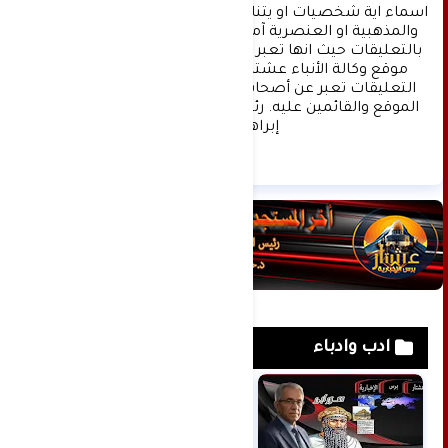
اسماء اية شخصيات او يتناول اثارة للنعرات الطائفية 
والمذهبية او العنصرية آملين التقيد بمستوى راقي 
بالتعليقات حيث انها تعبر عن مدى تقدم وثقافة زوار 
موقع وكالة الأنباء عشتار برس الإخبارية علما ان 
التعليقات تعبر عن أصحابها فقط ولا تعبر عن رأي 
الموقع والقائمين عليه. رئيس التحرير د:حسن نعيم 
إبراهيم.
ادب وادباء