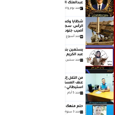
عبدالملك الصميدي | اليمن
منذ يوم واحد
شظايا وكسور في العظام وإصابات في
الرأس: سجلات جديدة تكشف كيف
أصيب جنود أمريكيون في الحرب الإيرانية
منذ أسبوع واحد
يستعين بنبضها للكاتبة الإعلامية لينا
عبد الكريم غانم
منذ سنتين
من التلال إلى السيطرة.. كيف تحول
عنف المستوطنين إلى مشروع
استيطاني منظم؟
منذ 5 أيام
حلم منهك للشاعرة رانيا فخري موسى
منذ 3 سنوات