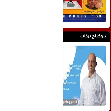
د.وضاح بركات