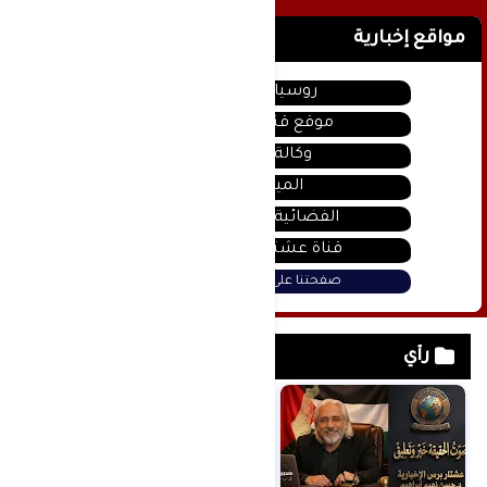
مواقع إخبارية
روسيا اليوم
موقع قناة المنار
وكالة سانا
الميادين
الفضائية السورية
قناة عشتار يوتيوب
صفحتنا على فيس بوك
رأي