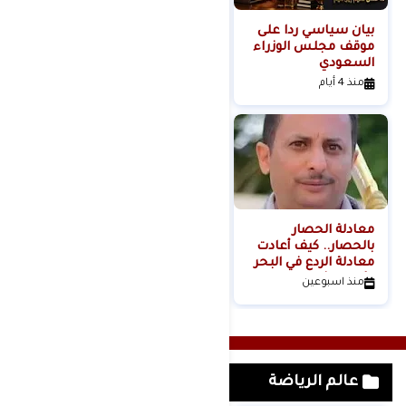
بيان سياسي رداً على
من التلال إلى
موقف مجلس الوزراء
السيطرة.. كيف تحول
السعودي
عنف المستوطنين إلى
مشروع استيطاني
منذ 4 أيام
منذ 5 أيام
منظم؟
معادلة الحصار
بالحصار.. كيف أعادت
معادلة الردع في البحر
الأحمر تشكيل موازين
منذ اسبوعين
القوة الإقليمية؟الكاتب
والباحث السياسي
عدنان عبدالله الجنيد-
اليمن
عالم الرياضة