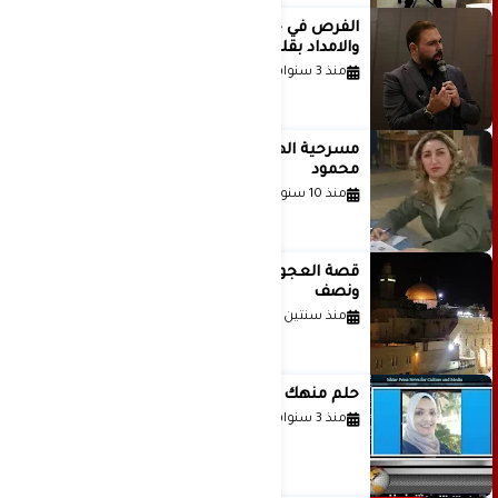
الفرص في حياة الشباب بين الاستعداد
والامداد بقلم د. عبادة دعدوش
منذ 3 سنوات
مسرحية الهمزة للمبدعة الاستاذة غادة
محمود
منذ 10 سنوات
قصة العجول الحمراء والانتظار عاما
ونصف
منذ سنتين
حلم منهك للشاعرة رانيا فخري موسى
منذ 3 سنوات