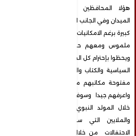
هؤلا المحافظين اثبتو جدارتهم في
الميدان وفي الجانب الاداري وحققو انجازات
كبيرة برغم الامكانيات بسيطة لكن عملهم
ملموس ومعهم حاضن وشعبية كبيرة
ويحظوا بإحترام كل القوى الوطنية والقوى
السياسية والكتاب والمفكرين،، تلفوناتهم
مفتوحة مكاتبهم مفتوحة لكل الناس
واعرفهم جيدا وسوف يتفاجئ الجميع من
خلال المولد النبوي من خلال الحشود
والملايين التي سوف تملاء ساحات
الاحتفالات من خلال مقالي هذا سوف