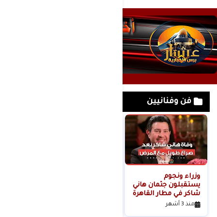
فن وفنانيين
وزراء ونجوم
لحظة القبض على
يستقبلون جثمان هاني
خادمة هدى شعراوي
شاكر في مطار القاهرة
المتهمة بقتلها ( فديو
)
منذ 3 أشهر
منذ 6 أشهر