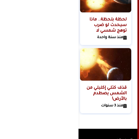
لحظة بلحظة.. ماذا
هل تبدأ روسيا الحرب
سيحدث لو ضرب
العالمية الثالثة من
توهج شمسي لا
الفضاء؟
تتحمله البشرية
منذ سنة واحدة
منذ سنتين
كوكبنا؟
قذف كتلي إكليلي من
الشمس يصطدم
بالأرض!
منذ 3 سنوات