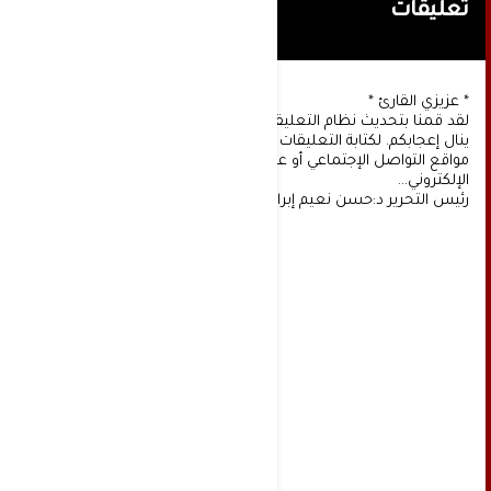
تعليقات
* عزيزي القارئ *
لقد قمنا بتحديث نظام التعليقات على موقعنا، ونأمل أن
ينال إعجابكم. لكتابة التعليقات يجب أولا التسجيل عن طريق
مواقع التواصل الإجتماعي أو عن طريق خدمة البريد
الإلكتروني...
رئيس التحرير د:حسن نعيم إبراهيم.