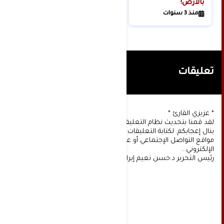
بالأرض!
منذ 3 سنوات
تعليقات
* عزيزي القارئ *
لقد قمنا بتحديث نظام التعليقات على موقعنا، ونأمل أن
ينال إعجابكم. لكتابة التعليقات يجب أولا التسجيل عن طريق
مواقع التواصل الإجتماعي أو عن طريق خدمة البريد
الإلكتروني...
رئيس التحرير د:حسن نعيم إبراهيم.