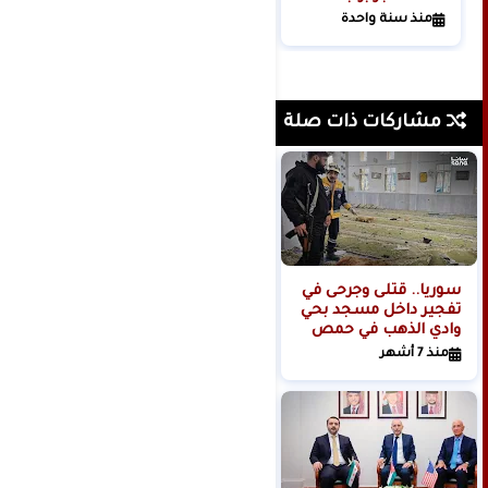
الرسوم الجمركية!
منذ سنة واحدة
مشاركات ذات صلة
سوريا.. قتلى وجرحى في
كشف تفاصيل جديدة
تفجير داخل مسجد بحي
حول عملية خاصة
وادي الذهب في حمص
للجيش الإسرائيلي
نفذها على تخوم دمشق
منذ 7 أشهر
منذ 11 شهر