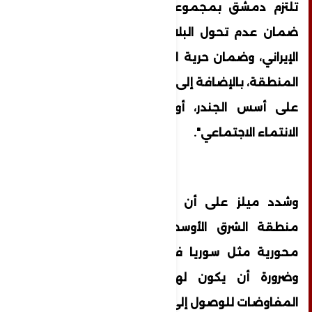
تلتزم دمشق بمجموعة من المعايير، منها
ضمان عدم تحول البلاد إلى أداة بيد النظام
الإيراني، وضمان حرية العمليات الأميركية في
المنطقة، بالإضافة إلى إنهاء الاضطهاد القائم
على أسس الجندر، أو المعتقد الديني، أو
الانتماء الاجتماعي".
وشدد ميلز على أن "تحقيق الاستقرار في
منطقة الشرق الأوسط يستلزم إشراك دول
محورية مثل سوريا في العملية السياسية،
وضرورة أن يكون لها مكان على طاولة
المفاوضات للوصول إلى حلول دائمة".