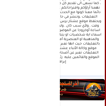
، كما نسعى الى تقديم كل ماهو جديد بصدق ومهنية ، 
تهمنا آراؤكم واقتراحاتكم ، ونسعد بمعرفتها ، كونوا 
دائما معنا كونوا مع الحدث . تنويه : تتم مراجعة كافة 
التعليقات ،وتنشر في حال الموافقة عليها فقط. 
ويحتفظ موقع عشتار برس بحق حذف أي تعليق في أي 
وقت , ولأي سبب كان , ولن ينشر أي تعليق يتضمن 
اساءة أوخروجا عن الموضوع المطروح ,او ان يتضمن 
اسماء اية شخصيات او يتناول اثارة للنعرات الطائفية 
والمذهبية او العنصرية آملين التقيد بمستوى راقي 
بالتعليقات حيث انها تعبر عن مدى تقدم وثقافة زوار 
موقع وكالة الأنباء عشتار برس الإخبارية علما ان 
التعليقات تعبر عن أصحابها فقط ولا تعبر عن رأي 
الموقع والقائمين عليه. رئيس التحرير د:حسن نعيم 
إبراهيم.