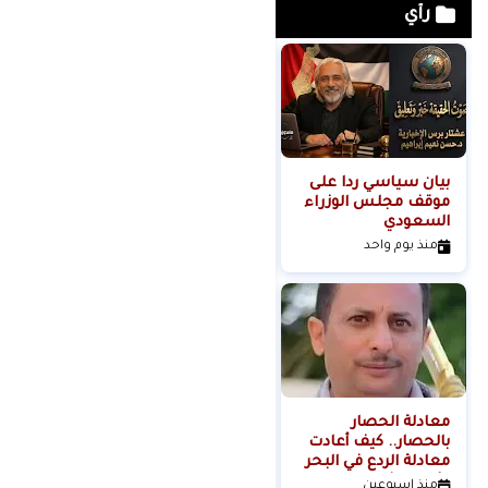
رأي
بيان سياسي رداً على
من التلال إلى
موقف مجلس الوزراء
السيطرة.. كيف تحول
السعودي
عنف المستوطنين إلى
مشروع استيطاني
منذ يوم واحد
منذ يومين
منظم؟
معادلة الحصار
بالحصار.. كيف أعادت
معادلة الردع في البحر
الأحمر تشكيل موازين
منذ اسبوعين