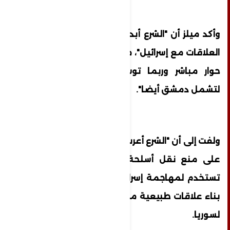
وأكد ميلز أن "الشرع أبدى انفتاحا تجاه تحسين
العلاقات مع إسرائيل"، مشيرا إلى إمكانية "فتح
حوار مباشر وربما توسيع اتفاقيات أبراهام
لتشمل دمشق أيضا".
ولفت إلى أن "الشرع أعرب عن استعداده للعمل
على منع نقل أسلحة عبر الأراضي السورية
تستخدم لمهاجمة إسرائيل"، مؤكدا رغبته في
بناء علاقات طبيعية مع كافة الدول المجاورة
لسوريا.