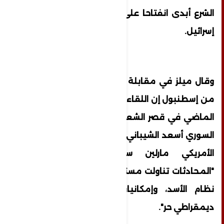
الشرع أبدى انفتاحا على تحسين العلاقات مع
إسرائيل.
وقال ميلز في مقابلة مع "التلفزيون العربي"
من إسطنبول إن اللقاء الذي جرى يوم الجمعة
الماضي في قصر الشعب بحضور وزير الخارجية
السوري أسعد الشيباني، شارك فيه أيضا النائب
الأمريكي مارلين ستوتزمان، مبينا أن
"المحادثات تناولت مستقبل سوريا بعد مرحلة
نظام الأسد، وإمكانيات الانتقال إلى حكم
ديمقراطي حر".