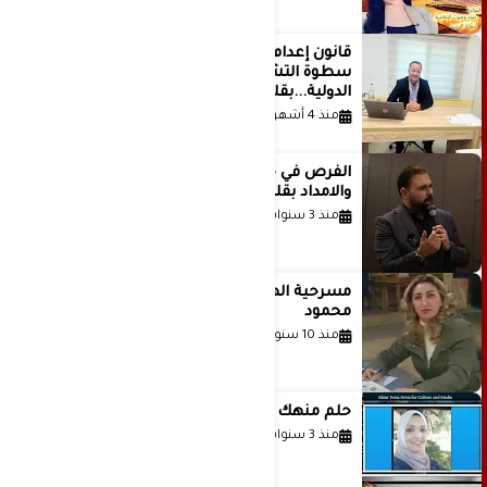
قانون إعدام الأسرى الفلسطينيين: بين
سطوة التشريع وانهيار منظومة العدالة
الدولية...بقلم الدكتور وسيم وني
منذ 4 أشهر
الفرص في حياة الشباب بين الاستعداد
والامداد بقلم د. عبادة دعدوش
منذ 3 سنوات
مسرحية الهمزة للمبدعة الاستاذة غادة
محمود
منذ 10 سنوات
حلم منهك للشاعرة رانيا فخري موسى
منذ 3 سنوات