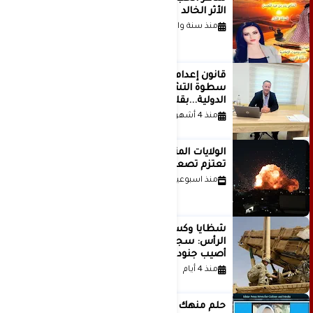
الأثر الخالد
منذ سنة واحدة
قانون إعدام الأسرى الفلسطينيين: بين
سطوة التشريع وانهيار منظومة العدالة
الدولية...بقلم الدكتور وسيم وني
منذ 4 أشهر
الولايات المتحدة أبلغت إسرائيل بأنها
تعتزم تصعيد هجماتها على إيران
منذ اسبوعين
شظايا وكسور في العظام وإصابات في
الرأس: سجلات جديدة تكشف كيف
أصيب جنود أمريكيون في الحرب الإيرانية
منذ 4 أيام
حلم منهك للشاعرة رانيا فخري موسى