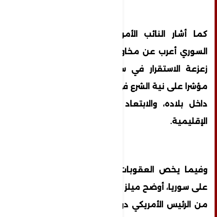
كما أشار النائب الأمريكي إلى أن "الرئيس
السوري أعرب عن مخاوفه من محاولات إيران
زعزعة الاستقرار في سوريا"، وهو ما اعتبره
مؤشرا على نية الشرع في تقليص نفوذ طهران
داخل بلاده، والابتعاد عن سياسات المحاور
الإقليمية.
وفيما يخص العقوبات الأمريكية المفروضة
على سوريا، أوضح ميلز أن رفعها "مرهون بقرار
من الرئيس الأمريكي دونالد ترامب، شريطة أن