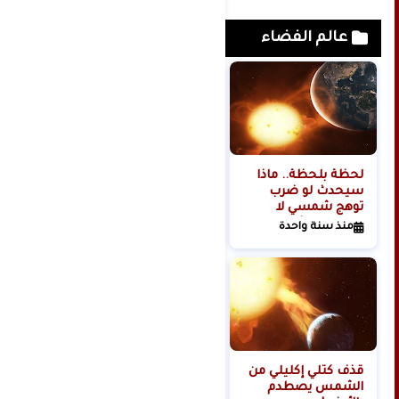
عالم الفضاء
لحظة بلحظة.. ماذا
هل تبدأ روسيا الحرب
سيحدث لو ضرب
العالمية الثالثة من
توهج شمسي لا
الفضاء؟
تتحمله البشرية
منذ سنة واحدة
منذ سنتين
كوكبنا؟
قذف كتلي إكليلي من
الشمس يصطدم