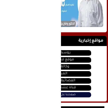
مواقع إخبارية
روسيا اليوم
موقع قناة المنار
وكالة سانا
الميادين
الفضائية السورية
قناة عشتار يوتيوب
صفحتنا على فيس بوك