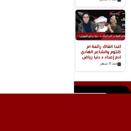
أغدا القاك رائعة ام
كلثوم والشاعر الهادي
ادم إعداد د.دنيا رياض
المغربي
منذ 11 شهر
وكالة الأنباء عشتار برس الإخبارية