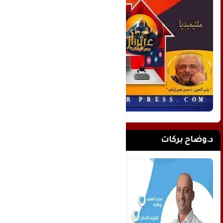
د.وضاح بركات