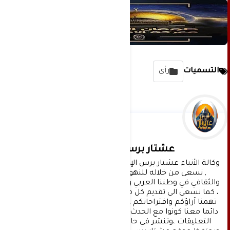
التسميات
رأي
عشتار برس الإخبارية
وكالة الأنباء عشتار برس الإخبارية موقع إعلامي شامل 
, نسعى من خلاله للنهوض بالمشهد الإعلامي 
والثقافي في وطننا العربي وفي جميع القضايا الحياتية 
، كما نسعى الى تقديم كل ماهو جديد بصدق ومهنية ، 
تهمنا آراؤكم واقتراحاتكم ، ونسعد بمعرفتها ، كونوا 
دائما معنا كونوا مع الحدث . تنويه : تتم مراجعة كافة 
التعليقات ،وتنشر في حال الموافقة عليها فقط. 