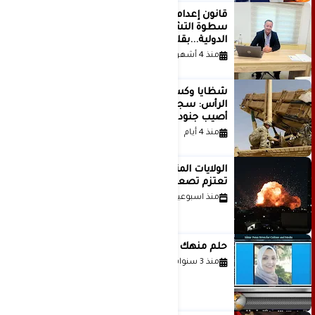
قانون إعدام الأسرى الفلسطينيين: بين
سطوة التشريع وانهيار منظومة العدالة
الدولية...بقلم الدكتور وسيم وني
منذ 4 أشهر
شظايا وكسور في العظام وإصابات في
الرأس: سجلات جديدة تكشف كيف
أصيب جنود أمريكيون في الحرب الإيرانية
منذ 4 أيام
الولايات المتحدة أبلغت إسرائيل بأنها
تعتزم تصعيد هجماتها على إيران
منذ اسبوعين
حلم منهك للشاعرة رانيا فخري موسى
منذ 3 سنوات