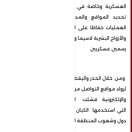
العسكرية وخاصة في مواقع التواصل لايجوز
تحديد المواقع والمدن الذي تنطلق منها
العمليات حفاطا على الأمن القومي والوطني
والأرواح البشرية لاسيما والمخولون فقط ناطقين
رسمين عسكريين
ومن خلال الحذر واليقضة والحس الأمني الرفيع
لرواد مواقع التواصل من جيوش الجبهة الرقمية
والإلكترونية فشلت الحرب الكونية الشاملة
التي استخدمها الكيان الإسرائيلي المحتل ضد
دول وشعوب المنطقة العربية والشرق الأوسط