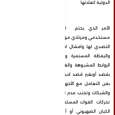
الدولية كعادتها
الأمر الذي يحتم اليوم وكل يوم على
مستخدمي ومرتادي مواقع التواصل الإجتماعي
التصدي لها وافشال اهدافها من خلال الحذر
واليقظة المستمرة وعدم المساهمة بنشر
الروابط المشبوهة والغير معروفة سواء اكان
بقصد أوبغير قصد لابد من الوعي والمعرفة
بفن التعامل مع الأجهزة الإلكترونية والمواقع
والشبكات وتجنب عدم نشر أي اخبار تتحدث عن
تحركات القوات المسلحة وإستهدافها لمواقع
الكيان الصهيوني أو أي أهداف في خطتها