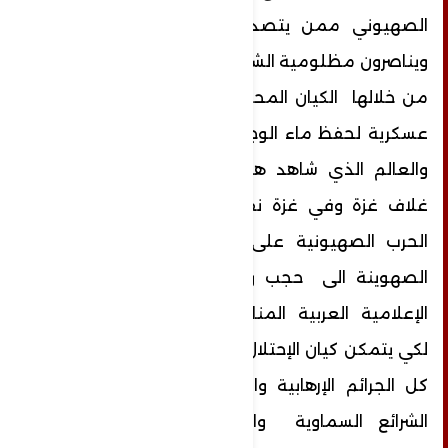
الصهيوني ممن يتصدون اللكيان الصهيوني
ويناصرون مظلومية الشعب الفلسطيني حاول
من خلالها الكيان المحتل ان يسجل إنتصارات
عسكرية لحفظ ماء الوجه امام مواطني الكيان
والعالم الذي شاهد هزيمة جيش الكيان في
غلاف غزة وفي غزة نفسها خلال عامين من
الحرب الصهيونية على غزة هدفت الحملة
الصهوينة الى حجب وتهكير مواقع الجبهة
الإعلامية العربية المناصرة لشعب فلسطين
لكي يتمكن كيان الإحتلال من ممارسة وإرتكاب
كل الجرائم الإرهابية والاجرامية المخالفة لكل
الشرائع السماوية والقوانين والمعاهدات