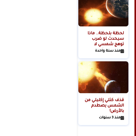
لحظة بلحظة.. ماذا
هل تبدأ روسيا الحرب
سيحدث لو ضرب
العالمية الثالثة من
توهج شمسي لا
الفضاء؟
تتحمله البشرية
منذ سنة واحدة
منذ سنتين
كوكبنا؟
قذف كتلي إكليلي من
الشمس يصطدم
بالأرض!
منذ 3 سنوات