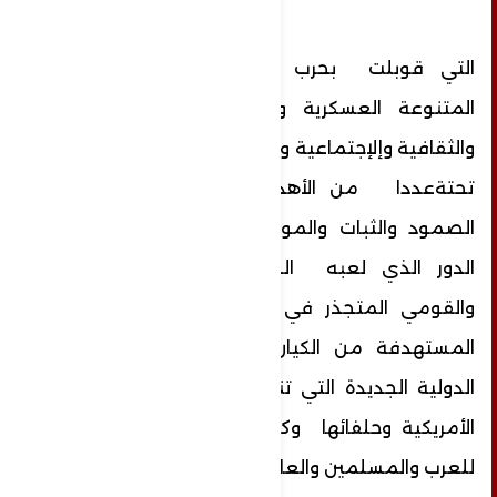
التي قوبلت بحرب شاملة بكل مساراتها
المتنوعة العسكرية والإقتصادية والإعلامية
والثقافية وإلإجتماعية والرقمية وكل مسار ضم
تحتةعددا من الأهداف التي اسهمت في
الصمود والثبات والمواجهة والتحدي وكذالك
الدور الذي لعبه الوعي الوطني والعربي
والقومي المتجذر في اوساط كل الشعوب
المستهدفة من الكيان الصهيوني والهيمنة
الدولية الجديدة التي تنفذها الولايات المتحدة
الأمريكية وحلفائها وكل من يحملون العداء
للعرب والمسلمين والعالم