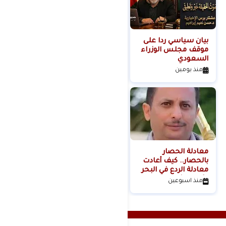
بيان سياسي رداً على
من التلال إلى
موقف مجلس الوزراء
السيطرة.. كيف تحول
السعودي
عنف المستوطنين إلى
مشروع استيطاني
منذ يومين
منذ يومين
منظم؟
معادلة الحصار
بالحصار.. كيف أعادت
معادلة الردع في البحر
الأحمر تشكيل موازين
منذ اسبوعين
القوة الإقليمية؟الكاتب
والباحث السياسي
عدنان عبدالله الجنيد-
اليمن