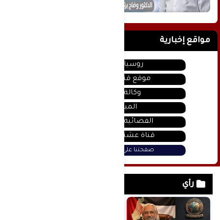
مواقع إخبارية
روسيا اليوم
موقع قناة المنار
وكالة سانا
الميادين
الفضائية السورية
قناة عشتار يوتيوب
صفحتنا على فيس بوك
رأي