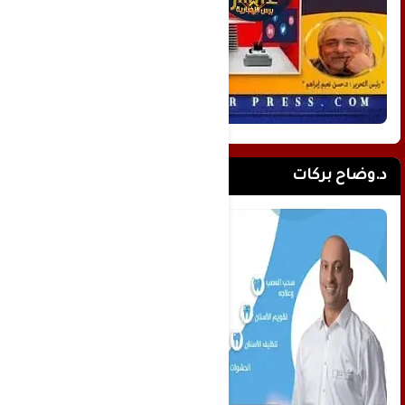
د.وضاح بركات