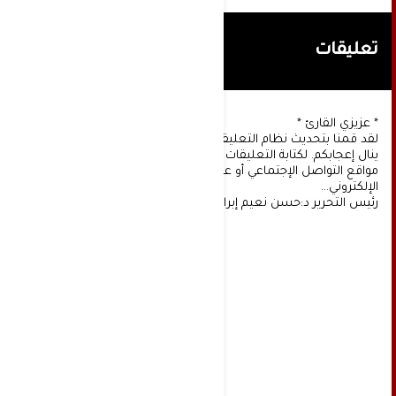
تعليقات
* عزيزي القارئ *
لقد قمنا بتحديث نظام التعليقات على موقعنا، ونأمل أن
ينال إعجابكم. لكتابة التعليقات يجب أولا التسجيل عن طريق
مواقع التواصل الإجتماعي أو عن طريق خدمة البريد
الإلكتروني...
رئيس التحرير د:حسن نعيم إبراهيم.