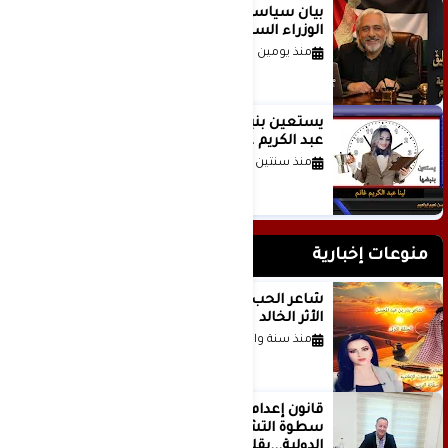
بيان سياسي رداً على موقف مجلس
الوزراء السعودي
منذ يومين
يستعين بنبضها للكاتبة الإعلامية لينا
عبد الكريم غانم
منذ سنتين
منوعات إخبارية
شاعر الحب والمطر بدر بن عبد المحسن
الأثر الخالد
منذ سنة واحدة
قانون إعدام الأسرى الفلسطينيين: بين
سطوة التشريع وانهيار منظومة العدالة
الدولية...بقلم الدكتور وسيم وني