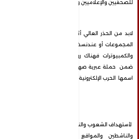
للصحفيين والإعلاميين والمثقفين العرب
لابد من الحذر العالي أثنا استخدام الروابط في
المجموعات أو عندنسخها على أجهزة الهواتف
والكمبيوترات فهناك روابط مفيرسة تستخدم
ضمن حملة عبرية صهيونية امريكية إعلامية
اسمها الحرب الإلكترونية الموجهة
لأستهداف الشعوب والنخب الإعلامية والثقافية
والناشطين والمواقع الموثرة على الكيان