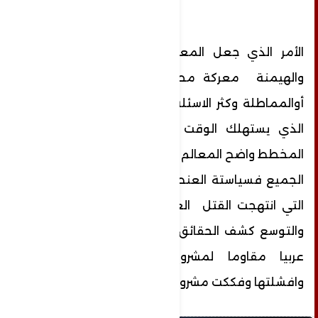
الأمر الذي جعل المعركة مع دول التطويع
والهيمنة معركة مصيرية لاتقبل التسويف
أوالمماطلة وكثر الاسئلة ولطرح والرد و الكلام
الذي يستهلك الوقت لاسيما بعد ان اصبح
المخطط واضح المعالم ومكشوف الأهداف لدى
الجميع فسياستة العنصرية الإجرامية التدميرية
التي انتهجت القتل العنف والتخريب والتشريد
والتوسع كشف الحقائق المغيبة وصنعت وعيا
عربيا مقاوما لمشروع الهيمنة والتطويع
وافشلتها وفككت مشروعها