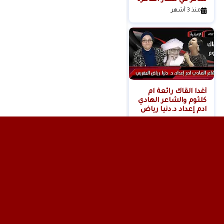
)
منذ 3 أشهر
منذ 6 أشهر
أغدا القاك رائعة ام
كلثوم والشاعر الهادي
ادم إعداد د.دنيا رياض
المغربي
منذ 11 شهر