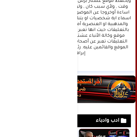
ويحتفظ موقع عشتار برس بحق حذف أي تعليق في أي 
وقت , ولأي سبب كان , ولن ينشر أي تعليق يتضمن 
اساءة أوخروجا عن الموضوع المطروح ,او ان يتضمن 
اسماء اية شخصيات او يتناول اثارة للنعرات الطائفية 
والمذهبية او العنصرية آملين التقيد بمستوى راقي 
بالتعليقات حيث انها تعبر عن مدى تقدم وثقافة زوار 
موقع وكالة الأنباء عشتار برس الإخبارية علما ان 
التعليقات تعبر عن أصحابها فقط ولا تعبر عن رأي 
الموقع والقائمين عليه. رئيس التحرير د:حسن نعيم 
إبراهيم.
ادب وادباء