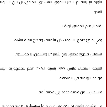
الثورة الإيرانية لم تنتصر بالتفوق العسكري المادي، بل بنزع الشرعي
العدو.
قاد الإمام الخميني ثورةً بـ:
وعيٍ دينيٍّ جامع: استوعب كل الأطياف وفضح تبعية الشاه.
استقلالٍ فكريٍّ مطلق: رفع شعار "لا واشنطن، لا موسكو".
النتيجة: استفتاء مارس ١٩٧٩ بنسبة ٩٨.٢٪ "نع
قواعد الهيمنة في المنطقة.
فلسطين… من قضية حدود إلى قضية أمة:
في مشروع الثورة، لم تكن فلسطين ملفاً سياسياً، بل هوية وجودية: