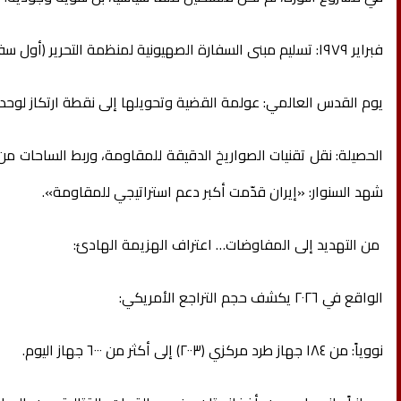
فبراير ١٩٧٩: تسليم مبنى السفارة الصهيونية لمنظمة التحرير (أول سفارة لفلسطين).
يوم القدس العالمي: عولمة القضية وتحويلها إلى نقطة ارتكاز لوح
الحصيلة: نقل تقنيات الصواريخ الدقيقة للمقاومة، وربط الساحات من
شهد السنوار: «إيران قدّمت أكبر دعم استراتيجي للمقاومة».
من التهديد إلى المفاوضات… اعتراف الهزيمة الهادئ:
الواقع في ٢٠٢٦ يكشف حجم التراجع الأمريكي:
نووياً: من ١٨٤ جهاز طرد مركزي (٢٠٠٣) إلى أكثر من ٦٠٠٠ جهاز اليوم.