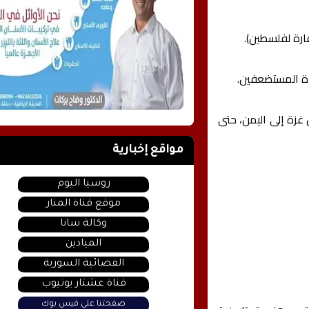
دة المستضعفين.
 غزة إلى اليمن، حتى
مواقع إخبارية
روسيا اليوم
موقع قناة المنار
وكالة سانا
الميادين
الفضائية السورية
قناة عشتار يوتيوب
صفحتنا على فيس بوك