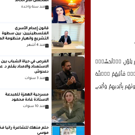
المحسن الأثر الخالد
منذ سنة واحدة
قانون إعدام الأسرى
الفلسطينيين: بين سطوة
التشريع وانهيار منظومة الع
الدولية...بقلم الدكتور وسيم 
منذ 4 أشهر
مْ لِأَوَّلِ اِ۬لْحَشْرِۖ
الفرص في حياة الشباب بين
الاستعداد والامداد بقلم
َهِۖ فَأَتَيٰهُمُ اُ۬للَّهُ
دعدوش
منذ 3 سنوات
هُم بِأَيْدِيهِمْ وَأَيْدِے
مسرحية الهمزة للمبدعة
الاستاذة غادة محمود
منذ 10 سنوات
حلم منهك للشاعرة ر
موسى