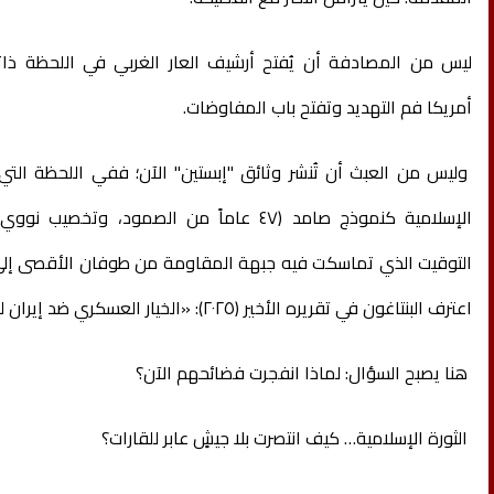
ليس من المصادفة أن يُفتح أرشيف العار الغربي في اللحظة ذاتها
أمريكا فم التهديد وتفتح باب المفاوضات.
وليس من العبث أن تُنشر وثائق "إبستين" الآن؛ ففي اللحظة التي 
التوقيت الذي تماسكت فيه جبهة المقاومة من طوفان الأقصى إلى 
اعترف البنتاغون في تقريره الأخير (٢٠٢٥): «الخيار العسكري ضد إيران لم يعد واقعياً».
هنا يصبح السؤال: لماذا انفجرت فضائحهم الآن؟
الثورة الإسلامية… كيف انتصرت بلا جيشٍ عابر للقارات؟