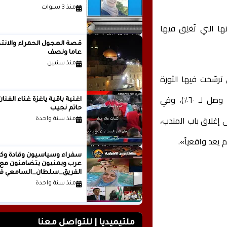
منذ 3 سنوات
 التي تُغلِق فيها
قصة العجول الحمراء والانتظ
عاما ونصف
منذ سنتين
ترسّخت فيها الثورة
الإسلامية كنموذج صامد (٤٧ عاماً من الصمود، وتخصيب نووي وصل لـ ٦٠٪)، وفي
اغنية باقية ياغزة غناء الفنان
حاتم نجيب
إغلاق باب المندب،
منذ سنة واحدة
سفراء وسياسيون وقادة وكت
عرب ويمنيون يتضامنون مع
الفريق_سلطان_السامعي ف
وجه حملة التشويه.. تقرير
منذ سنة واحدة
صحفي
ملتيميديا | للتواصل معنا