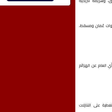
اق، وهزيمة تاريخية
قنوات عُمان ومسقط،
شتيت الرأي العام عن الهزائم
ية على التنازلات