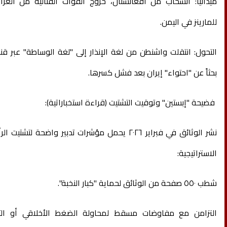
ميدانياً: انسحاب من أفغانستان، خروج القوات القتالية من العر
للمارينز في اليمن.
التحول: انتقلت واشنطن من لغة الإنذار إلى "لغة الوساطة" عبر 
بحثاً عن "احتواء" إيران بعد فشل كسرها.
فضيحة "إبستين" وتوقيت التشتيت (قراءة استخباراتية):
نشر الوثائق في فبراير ٢٠٢٦ يحمل مؤشرات تدبير واضحة لت
الاستراتيجية:
شطب ٥٥٠ صفحة من الوثائق لحماية "كبار النخبة".
التزامن مع مفاوضات مسقط لمحاولة الضغط الأخلاقي أو التغط