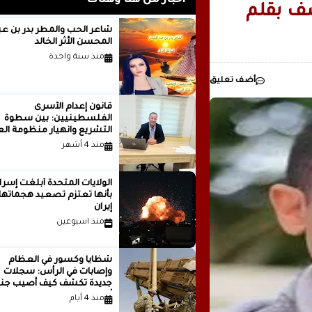
أخبار من هنا وهناك
شف بقلم
رئيسيا للذكاء
شاعر الحب والمطر بدر بن
المحسن الأثر الخالد
مدينة ..بقلم ..مصطفى عبدالملك
منذ سنة واحدة
أضف تعليق
قانون إعدام الأسرى
الفلسطينيين: بين سطوة
التشريع وانهيار منظومة الع
الدولية...بقلم الدكتور وسيم 
منذ 4 أشهر
الولايات المتحدة أبلغت إسرا
بأنها تعتزم تصعيد هجماتها
إيران
منذ اسبوعين
شظايا وكسور في العظام
وإصابات في الرأس: سجلات
جديدة تكشف كيف أصيب جنو
أمريكيون في الحرب الإيرانية
منذ 4 أيام