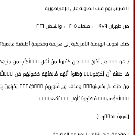
١١ فبراير: يوم قلب الطاولة على الإمبراطورية
من طهران ١٩٧٩ ← صنعاء ٢٠١٥ ← واشنطن ٢٠٢٦
كيف تحولت الهيمنة الأمريكية إلى هزيمة وفضيحةٍ أخلاقية عالمية؟
{ هُوَ اَ۬لذِے أَخْرَجَ اَ۬لذِينَ كَفَرُواْ مِنْ أَهْلِ اِ۬لْكِتَٰبِ مِن دِيَٰرِهِ
مَا ظَنَنتُمْ أَنْ يَّخْرُجُواْۖ وَظَنُّواْ أَنَّهُم مَّانِعَتُهُمْ حُصُونُهُم مِّنَ اَ۬للّ
مِنْ حَيْثُ لَمْ يَحْتَسِبُواْۖ وَقَذَفَ فِے قُلُوبِهِمُ اُ۬لرُّعْبَۖ يُخْرِبُونَ بِيُوتَ
اِ۬لْمُؤْمِنِينَۖ فَاعْتَبِرُواْ يَٰأُوْلِے اِ۬لْأَبْصَٰرِۖ }
[سُورَةُ الحَشۡرِ: ٢].
المقدمة: حين يتزامن النصر مع الفضيحة: