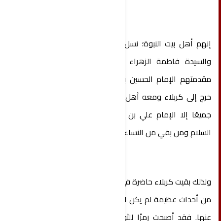
إنهم أهل بيت النبوة؛ نسل الإمام علي بن أبي طالب
والسيدة فاطمة الزهراء بنت رسول الله ﷺ. وفي
مقدمتهم الإمام الحسين بن علي عليه السلام، الذي
خرج إلى كربلاء ومعه أهل بيته وأصحابه، فاستشهدوا
جميعًا إلا الإمام علي بن الحسين زين العابدين عليه
السلام ومن بقي من النساء الطاهرات.
ولذلك بقيت كربلاء حاضرة في وجدان الأمة، لما شهدته
من أحداث عظيمة لم يكن للتاريخ أن يتجاوزها أو يغفل
عنها. فقد أصبحت رمزًا للثورة والمظلومية والكرامة،