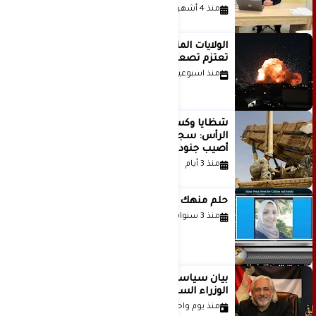
منذ 4 أشهر
الولايات المتحدة أبلغت إسرائيل بأنها
تعتزم تصعيد هجماتها على إيران
منذ اسبوعين
شظايا وكسور في العظام وإصابات في
الرأس: سجلات جديدة تكشف كيف
أصيب جنود أمريكيون في الحرب الإيرانية
منذ 3 أيام
حلم منهك للشاعرة رانيا فخري موسى
منذ 3 سنوات
بيان سياسي رداً على موقف مجلس
الوزراء السعودي
منذ يوم واحد