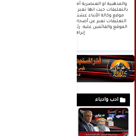
والمذهبية او العنصرية آملين التقيد بمستوى راقي 
بالتعليقات حيث انها تعبر عن مدى تقدم وثقافة زوار 
موقع وكالة الأنباء عشتار برس الإخبارية علما ان 
التعليقات تعبر عن أصحابها فقط ولا تعبر عن رأي 
الموقع والقائمين عليه. رئيس التحرير د:حسن نعيم 
إبراهيم.
ادب وادباء