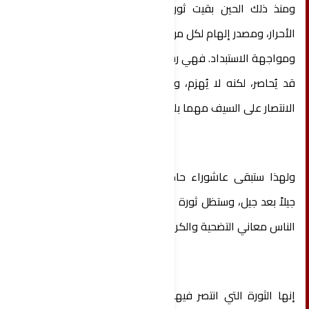
ومنذ ذلك الحين بقيت ثورة الحسين رمزًا خالدًا لكل
الأحرار، ومصدر إلهام لكل من يسعى إلى تحقيق العدالة
ومواجهة الاستبداد. فهي رسالة متجددة تؤكد أن الحق
قد يُحاصر، لكنه لا يُهزم، وأن الدم الصادق قادر على
الانتصار على السيف مهما بلغت قوة الطغيان.
ولهذا ستبقى عاشوراء حاضرة في الوجدان الإنساني
جيلاً بعد جيل، وستظل ثورة الإمام الحسين مدرسةً تعلم
الناس معاني التضحية والكرامة والثبات على المبدأ.
إنها الثورة التي انتصر فيها الدم على السيف، وانتصر