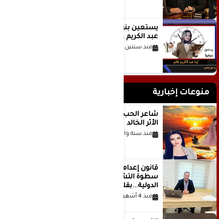
يستعين بنبضها للكاتبة الإعلامية لينا
عبد الكريم غانم
منذ سنتين
منوعات إخبارية
شاعر الحب والمطر بدر بن عبد المحسن
الأثر الخالد
منذ سنة واحدة
قانون إعدام الأسرى الفلسطينيين: بين
سطوة التشريع وانهيار منظومة العدالة
الدولية...بقلم الدكتور وسيم وني
منذ 4 أشهر