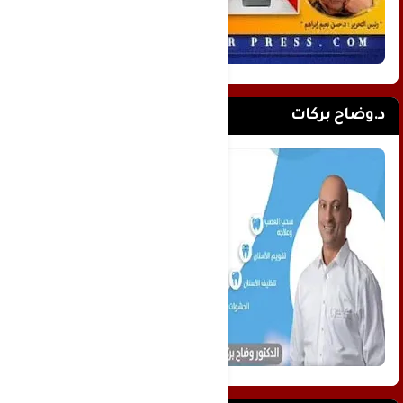
د.وضاح بركات