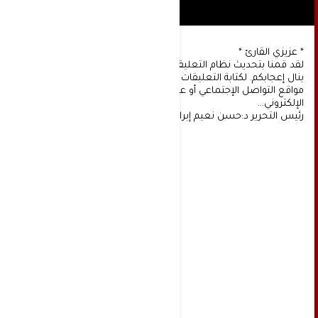
* عزيزي القارئ *
لقد قمنا بتحديث نظام التعليقات على موقعنا، ونأمل أن
ينال إعجابكم. لكتابة التعليقات يجب أولا التسجيل عن طريق
مواقع التواصل الإجتماعي أو عن طريق خدمة البريد
الإلكتروني...
رئيس التحرير د:حسن نعيم إبراهيم.