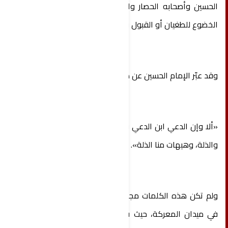
الحسين وأصحابه الحصار والعطش بثباتٍ نادر، ورفضوا
الخضوع للطغيان أو القبول بالذل.
وقد عبّر الإمام الحسين عن هذا الموقف الخالد بقوله:
«ألا وإن الدعي ابن الدعي قد ركز بين اثنتين؛ بين السلة
والذلة، وهيهات منا الذلة».
ولم تكن هذه الكلمات مجرد شعار، بل تجسدت واقعًا
في ميدان المعركة، حيث قدّم الحسين وأصحابه أروع