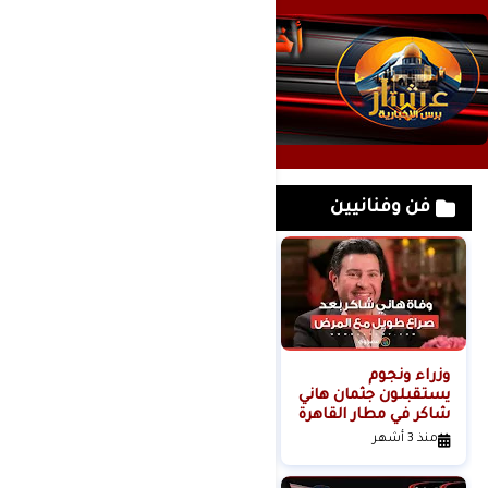
فن وفنانيين
وزراء ونجوم
لحظة القبض على
يستقبلون جثمان هاني
خادمة هدى شعراوي
شاكر في مطار القاهرة
المتهمة بقتلها ( فديو
)
منذ 3 أشهر
منذ 6 أشهر