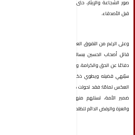
صور الشجاعة والإيثار، حتى أذهلت مواقفهم الأعداء
قبل الأصدقاء.
وعلى الرغم من التفوق العددي الكبير لجيش الأمويين،
قاتل أصحاب الحسين ببسالة نادرة، وقدموا أرواحهم
دفاعًا عن الحق والكرامة. وظن الطغاة أن قتل الحسين
سيُنهي قضيته ويطوي ذكره، لكن ما حدث كان على
العكس تمامًا؛ فقد تحولت كربلاء إلى شعلة متقدة في
ضمير الأمة، تستلهم منها الشعوب معاني الحرية
والعزة والرفض الدائم للظلم.