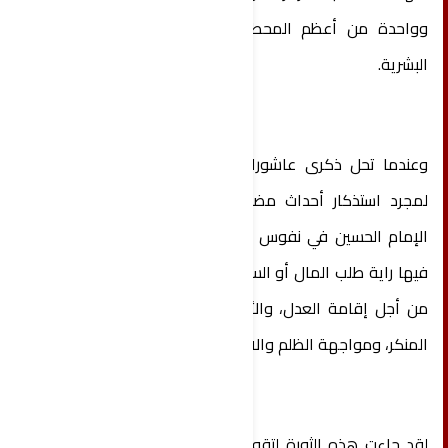
وواحدة من أعظم المحطات الإنسانية التي عرفتها
البشرية.
وعندما تحل ذكرى عاشوراء كل عام، فإنها لا تأتي
لمجرد استذكار أحداث مضت، بل لإحياء مبادئ ثورة
الإمام الحسين في نفوس الأحرار. فهي ثورة لم تُرفع
فيها راية طلب المال أو السلطة أو الجاه، وإنما قامت
من أجل إقامة العدل، والأمر بالمعروف، والنهي عن
المنكر، ومواجهة الظلم والانحراف.
لقد جاءت هذه الثورة لتقول للباطل: كفى، وللطغيان: