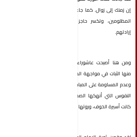
إن زمنك إلى زوال. كما جاءت لتبعث الأمل في نفوس
المظلومين، وتكسر حاجز الخوف الذي كان يقيّد
إرادتهم.
ومن هنا أصبحت عاشوراء مدرسة للأجيال، يتعلمون
منها الثبات في مواجهة الظلم، والصمود أمام الباطل،
وعدم المساومة على المبادئ. فقد أحيت هذه الذكرى
النفوس التي أنهكها الصمت، وأيقظت الضمائر التي
كانت أسيرة الخوف، وروتها بقيم التضحية والفداء.