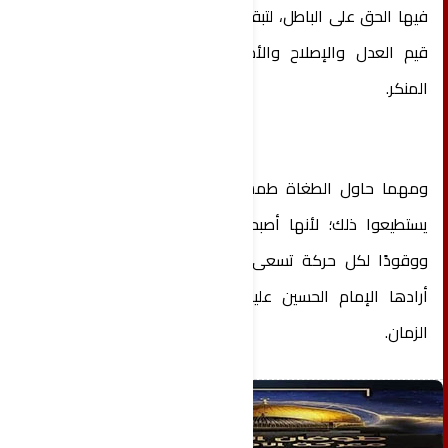
فيها الحق على الباطل، لتبقى منارةً تهدي الأجيال إلى
قيم العدل والإصلاح والأمر بالمعروف والنهي عن
المنكر.
ومهما حاول الطغاة طمس هذه الروح الحرة، فلن
يستطيعوا ذلك؛ لأنها أصبحت جزءًا من ضمير الأمة،
ووقودًا لكل حركة تسعى إلى الحق والكرامة، كما
أرادها الإمام الحسين عليه السلام ثورةً خالدةً عبر
الزمان.