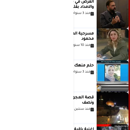
الفرص في حياة الشباب بين الاستعداد
والامداد بقلم د. عبادة دعدوش
منذ 3 سنوات
مسرحية الهمزة للمبدعة الاستاذة غادة
محمود
منذ 10 سنوات
حلم منهك للشاعرة رانيا فخري موسى
منذ 3 سنوات
قصة العجول الحمراء والانتظار عاما
ونصف
منذ سنتين
اغنية باقية ياغزة غناء الفنان حاتم نجيب