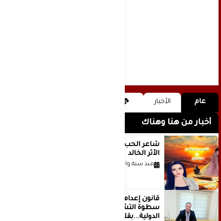
عام
الأخبار
أخبار من هنا وهناك
شاعر الحب والمطر بدر بن عبد المحسن
الأثر الخالد
منذ سنة واحدة
قانون إعدام الأسرى الفلسطينيين: بين
سطوة التشريع وانهيار منظومة العدالة
الدولية...بقلم الدكتور وسيم وني