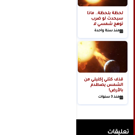
لحظة بلحظة.. ماذا
هل تبدأ روسيا الحرب
سيحدث لو ضرب
العالمية الثالثة من
توهج شمسي لا
الفضاء؟
تتحمله البشرية
منذ سنة واحدة
منذ سنتين
كوكبنا؟
قذف كتلي إكليلي من
الشمس يصطدم
بالأرض!
منذ 3 سنوات
تعليقات