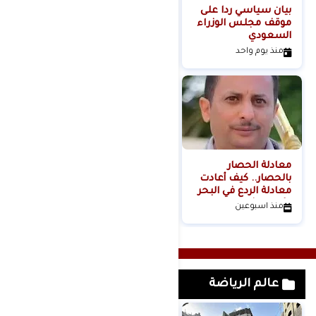
بيان سياسي رداً على
من التلال إلى
موقف مجلس الوزراء
السيطرة.. كيف تحول
السعودي
عنف المستوطنين إلى
مشروع استيطاني
منذ يوم واحد
منذ يومين
منظم؟
معادلة الحصار
بالحصار.. كيف أعادت
معادلة الردع في البحر
الأحمر تشكيل موازين
منذ اسبوعين
القوة الإقليمية؟الكاتب
والباحث السياسي
عدنان عبدالله الجنيد-
اليمن
عالم الرياضة