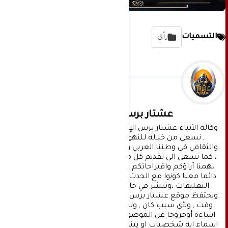
التسميات
رأي
عشتار برس الإخبارية
وكالة الأنباء عشتار برس الإخبارية موقع إعلامي شامل 
, نسعى من خلاله للنهوض بالمشهد الإعلامي 
والثقافي في وطننا العربي وفي جميع القضايا الحياتية 
، كما نسعى الى تقديم كل ماهو جديد بصدق ومهنية ، 
تهمنا آراؤكم واقتراحاتكم ، ونسعد بمعرفتها ، كونوا 
دائما معنا كونوا مع الحدث . تنويه : تتم مراجعة كافة 
التعليقات ،وتنشر في حال الموافقة عليها فقط. 
ويحتفظ موقع عشتار برس بحق حذف أي تعليق في أي 
وقت , ولأي سبب كان , ولن ينشر أي تعليق يتضمن 
اساءة أوخروجا عن الموضوع المطروح ,او ان يتضمن 
اسماء اية شخصيات او يتناول اثارة للنعرات الطائفية 