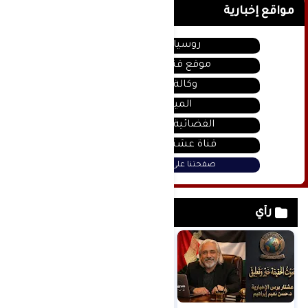
مواقع إخبارية
روسيا اليوم
موقع قناة المنار
وكالة سانا
الميادين
الفضائية السورية
قناة عشتار يوتيوب
صفحتنا على فيس بوك
رأي