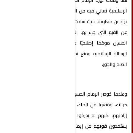
لقد وقعت ثورة الإمام الحسين في زمن كانت الأمة
الإسلامية تعاني فيه من الانحراف والفساد تحت حكم
يزيد بن معاوية، حيث سادت مظاهر الاستبداد والابتعاد
عن القيم التي جاء بها الإسلام. فكان خروج الإمام
الحسين موقفًا إصلاحيًا هدفه الحفاظ على جوهر
الرسالة الإسلامية ومنع تحويلها إلى ملكٍ قائم على
الظلم والجور.
وعندما حُوصر الإمام الحسين وأهل بيته وأصحابه في
كربلاء، ومُنعوا من الماء، ظن أعداؤهم أنهم كسروا
إرادتهم، لكنهم لم يدركوا أن أصحاب القضية العادلة
يستمدون قوتهم من إيمانهم بمبادئهم. ولذلك واجه