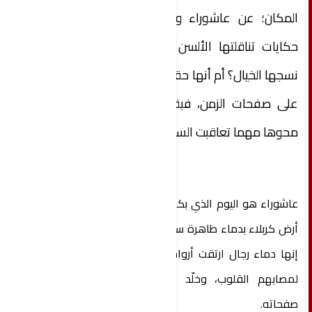
المكان؛ عن عاشوراء وكربلاء. فهل هي مجرد
حكايات تناقلتها الألسن عبر الأجيال؟ أم أحداث
نسجها الخيال؟ أم أنها حقيقة تاريخية خطّتها الدماء
على صفحات الزمن، فبقيت حية لا يستطيع أحد
محوها مهما تعاقبت السنين؟
عاشوراء هو اليوم الذي بكت فيه السماء، وارتوت فيه
أرض كربلاء بدماء طاهرة سالت وهي ظامئة إلى الماء.
إنها دماء رجال ارتقت أرواحهم إلى بارئها حتى اهتزت
لمصابهم القلوب، وخلّد التاريخ ذكراهم في أنصع
صفحاته.