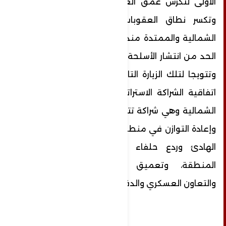
الأولى لتكرس عمق العلاقات الروسية الكورية
وتكسر نطاق العقوبات الدولية على كوريا
الشمالية والممتدة منذ انسحابها من معاهدة
الحد من انتشار الأسلحة النووية في عام 2003،
وتتويجا لتلك الزيارة التاريخية تم التوقيع على
اتفاقية الشراكة الاستراتيجية بين روسيا وكوريا
الشمالية وهي شراكة تتحدى الهيمنة الأمريكية
وإعادة التوازن في منطقة شرق روسيا والمحيط
الهادئ وردع حلفاء الولايات المتحدة في
المنطقة، وتعميق للشراكة الأستراتيجية
والتعاون العسكري والدفاع المشترك.