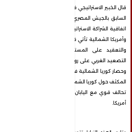
قال الخبير الاستراتيجي فى الأمن القومي اللواء
السابق بالجيش المصري محمد عبد الواحد، إن
اتفاقية الشراكة الاستراتيجية الشاملة بين روسيا
وأمريكا الشمالية تأتي في وقت بالغ الحساسية
والتعقيد على المستوى الدولي في ظل
التصعيد الغربي على روسيا وفي ظل العقوبات
وحصار كوريا الشمالية في ظل التواجد الأمريكي
المكثف حول كوريا الشمالية وتهديدات من خلال
تحالف قوي مع اليابان وكوريا الجنوبية تقوده
أمريكا.