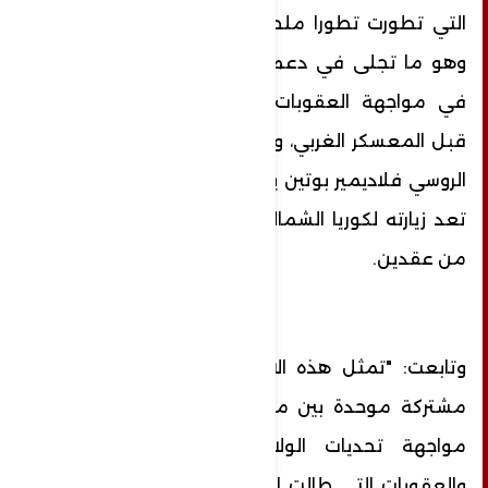
التي تطورت تطورا ملحوظا خلال الآونة الأخيرة
وهو ما تجلى في دعم كوريا الشمالية لروسيا
في مواجهة العقوبات المفروضة عليها من
قبل المعسكر الغربي، وهو ما يتضح أن الرئيس
الروسي فلاديمير بوتين يقدره بشكل واضح حيث
تعد زيارته لكوريا الشمالية هي الأولى منذ أكثر
من عقدين.
وتابعت: "تمثل هذه الاتفاقية تأسيساً لجبهة
مشتركة موحدة بين موسكو وبيونغ يانغ في
مواجهة تحديات الولايات المتحدة والغرب
والعقوبات التي طالت الدولتين، حيث يأتي ذلك