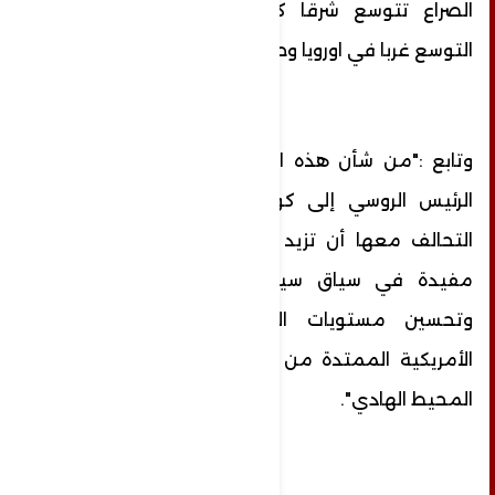
الصراع تتوسع شرقا كما هي مستمرة في
التوسع غربا في اورويا وحول أوكرانيا.
وتابع :"من شأن هذه التطورات بما فيها زيارة
الرئيس الروسي إلى كوريا الشمالية وتعميق
التحالف معها أن تزيد التوترات الدولية، لكنها
مفيدة في سياق سياسة الردع ضد الغرب،
وتحسين مستويات الردع ضد المخططات
الأمريكية الممتدة من المحيط الاطلنطي الى
المحيط الهادي".