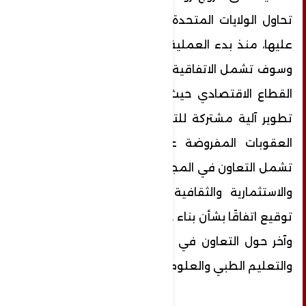
تحاول الولايات المتحدة والدول الغربية فرضها
عليها، منذ بدء العملية العسكرية في أوكرانيا
وسوف تشمل الاتفاقية أيضا تعزيز التعاون في
القطاع الاقتصادي حيث سيعمل البلدان على
تطوير آلية مشتركة للتبادل التجاري بعيداً عن
العقوبات المفروضة عليهما، كما يمكن أن
تشمل التعاون في المجالات السياسية والتجارية
والاستثمارية والثقافية والإنسانية، فضلاً عن
توقيع اتفاقًا بشأن بناء جسر بري على حدودهما،
وآخر حول التعاون في مجالات الرعاية الصحية
والتعليم الطبي والعلوم.