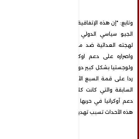
وتابع: "إن هذه الإتفاقية تأتي في ظل التنافس
الجيو سياسي الدولي والتصعيد الغربي في
لهجته العدائية ضد موسكو وكوريا الشمالية
واصراره على دعم اوكرنيا عسكريا واقتصاديا
ولوجستيا بشكل كبير دون حساب، كما تعد أيضا
ردا على قمة السبع الأخيرة التي عقدت الفترة
السابقة والتي كانت كلها مؤيدة على أهمية
دعم أوكرانيا في حربها ضد روسيا، وبالتالي كل
هذه الأحداث تسبب تهديدا مباشر لروسيا".