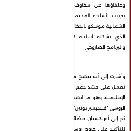
وحلفاؤها عن مخاوف متزايدة بشأن مزاعم
بترتيب الأسلحة المحتمل الذي تزود فيه كوريا
الشمالية موسكو بالذخائر والمخاوف من التهديد
الذي تشكله أسلحة كوريا الشمالية النووية.
والبرنامج الصاروخي.
وأشارت إلى أنه يتضح من خلال الزيارة أن روسيا
تعمل على حشد دعم القوى الكبرى والفواعل
الإقليمية، وهو ما اتضح ايضاً في زيارة الرئيس
الروسي "فلاديمير بوتين" الأخيرة إلى الصين ومن
ثم إلى أوزبكستان، فضلاً عن توجهه إلى فيتنام،
للتأكيد على خروج روسيا من حالة العزلة التي