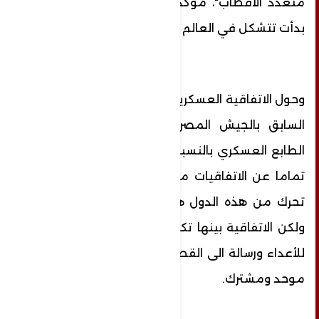
متعدد الأقطاب"، مؤكدا أن مجموعات جديدة
بدأت تتشكل في العالم
وحول الاتفاقية العسكرية بين البلدين قال اللواء
السابق بالجيش المصري، إن الاتفاقيات ذات
الطابع العسكري بالنسبة للدول النووية تختلف
تماما عن الاتفاقيات مع الدول الأخرى، لأن أي
تحرك من هذه الدول هو بمثابة نهاية للعالم،
ولكن الاتفاقية بينها تكون من باب رسائل الردع
للأعداء ورسالة الى القطب الآخر أننا دول لنا قرار
موحد ومشترك.