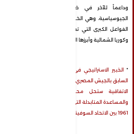
وداعماً للآخر في ظل اشتداد المنافسة
الجيوسياسية، وهي الخطوة التي تؤيدها عديد
الفواعل الكبرى التي تعد شريكاً رئيسيا لروسيا
وكوريا الشمالية وأبرزها الصين.
*
الخبير الاستراتيجي فى الأمن القومي اللواء
السابق بالجيش المصري محمد عبد الواحد: هذه
الاتفاقية ستحل محل معاهدة الصداقة
والمساعدة المتابدلة التي تم التوقيع عليها عام
1961 بين الاتحاد السوفيتي وكوريا الشمالية