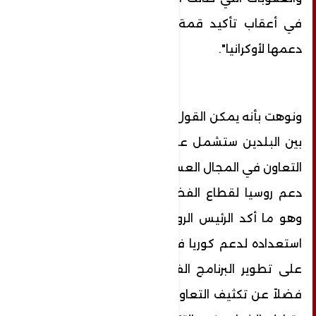
في أعقاب تأكيد قمة مجموعة السبع على
دعمها لأوكرانيا".
ونوهت بأنه يمكن القول إن الشراكة الاستراتيجية
بين البلدين ستشمل عدة قطاعات أبرزها تعزيز
التعاون في المجال العسكري والأمني فضلاً عن
دعم روسيا لقطاع الفضاء في كوريا الشمالية
وهو ما أكد الرئيس الروسي أكثر من مرة على
استعداده لدعم كوريا في هذا القطاع، والعمل
على تطوير البرنامج الفضائي لكوريا الشمالية،
فضلاً عن تكثيف التعاون في القطاع العسكري