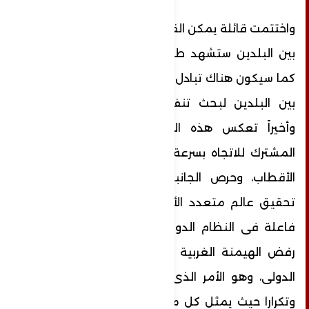
واختتمت قائلة يمكن القول إن العلاقات الثنائية
بين البلدين ستشهد طفرة في الفترة المقبلة
كما سيكون هناك تبادل للزيارات من المسؤولين
بين البلدين لبحث تنفيذ الاتفاقيات المبرمة،
وأخيراً تعكس هذه الاتفاقية حرص البلدين
المشترك للاتجاه بسرعة أكبر نحو عالم متعدد
الأقطاب، وحرص الجانبين على تأكيد أهمية
تحقيق عالم متعدد الأقطاب بوصفهما قوى
فاعلة فى النظام الدولى، بالإضافة إلى تأكيد
رفض الهيمنة الغربية والأمريكية على النظام
الدولى، وهو الأمر الذى دعت إليه روسيا مرارا
وتكرارا حيث يمثل كل منهما قيمة استراتيجية