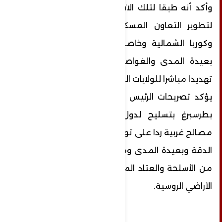
وأكد أنه طبقا لتلك الاتفاقية فإن هناك آفاقا
لتطوير التعاون العسكري التقني بين روسيا
وكوريا الشمالية وخاصة في مجال الصواريخ
بعيدة المدى والغواصات النووية مما يمثل
تهديدا مباشرا للولايات المتحدة وحلفائها وهو ما
يؤكد تصريحات الرئيس بوتين في منتدى سان
بطرسبرغ بتسليح لدول ثالثة بغية مهاجمة
مصالح غربية ردا على توريد أنظمة أسلحة عالية
الدقة وبعيدة المدى ومقاتلات إف - 16 وغيرها
من الأسلحة والعتاد المماثل لشن ضربات على
الأراضي الروسية.