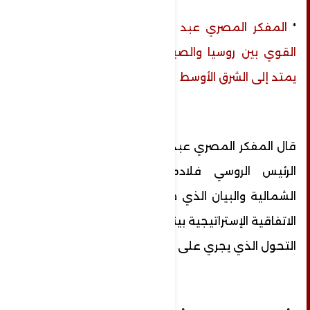
*
المفكر المصري عبد الحليم قنديل: التحالف
القوي بين روسيا والصين وكوريا الشمالية قد
يمتد إلى الشرق الأوسط
قال المفكر المصري عبد الحليم قنديل، إن زيارة
الرئيس الروسي فلادمير بوتين، إلى كوريا
الشمالية والبيان الذي صدر عن القمة وتوقيع
الاتفاقية الإستراتيجية بينهما هي جزء من ظواهر
التحول الذي يجري على صعيد القمة دوليا.