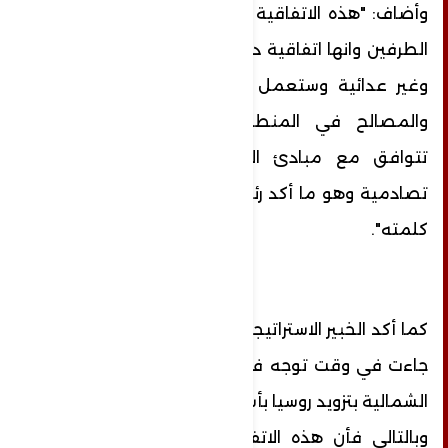
وأضاف: "هذه الاتفاقية جاءت في وقتها وتفيد
الطرفين وانها اتفاقية دفاعية وليست هجومية
وغير عدائية وستعمل حالة من توازن القوى
والمصالح في المنطقة، كما ان الاتفاقية
تتوافق مع مبادئ القانون الدولي وليست
تصادمية وهو ما أكد رئيس كوريا الشمالية في
كلمته".
كما أكد الخبير الاستراتيجي المصري، أن الاتفاقية
جاءت في وقت توجه فيه أوروبا اتهامات لكوريا
الشمالية بتزويد روسيا بأسلحة خلال الفترة الأخيرة،
وبالتالي فأن هذه الاتفاقية تجعل كل شيء