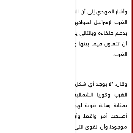
وأشار المهدي إلى أن التدفق غير الطبيعي من
الغرب لإسرائيل لمواجهة غزة يؤكد أن الغرب
يدعم حلفاءه وبالتالي يجب على باقي الأقطاب
أن تتعاون فيما بينها وتوصيل رسالة لردع إلى
الغرب.
وقال: "لا يوجد أي شكل من أشكال التعاون بين
الغرب وكوريا الشمالية وبالتالي هذه الزيارة
بمثابة رسالة قوية لهم، مفادها أن التعددية
أصبحت أمرا واقعا، وأن الردع متبادل وأصبح
موجودا، وأن القوى التي كانت ضعيفة اقتصاديا