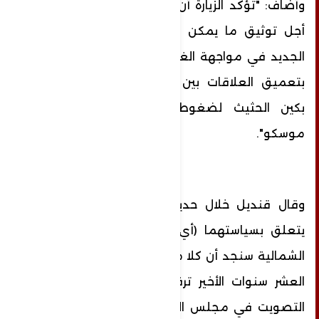
وأضاف: "تؤكد الزيارة أن هناك جهود جارية من
أجل توثيق ما يمكن تسميته بتحالف الشرق
الجديد في مواجهة الغرب القديم ونلاحظ ذلك
بتعميق العلاقات بين روسيا والصين ورفض
بكين الحثيث لضغوط الغرب لإبعادها عن
موسكو".
وقال قنديل خلال حديث خاص لـ RT: "فيما
يتعلق بسياستهما (أي روسيا والصين) بكوريا
الشمالية سنجد أن كلا من موسكو وبكين خلال
العشر سنوات الأخير ترفضان أو تمتنعان عن
التصويت في مجلس الأمن عن أي قرار بإنزال