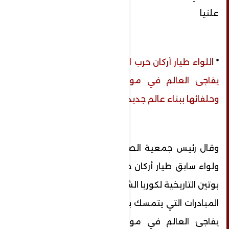
علنيا
*
اللواء طيار أركان حرب السيد خضر: بوتين ببراعة
يفاجئ العالم في مواجهة الولايات المتحدة
وحلفائها ببناء عالم جديد متعدد الأقطاب
وقال رئيس جمعية الصداقة المصرية السورية
ولواء سابق طيار أركان حرب السيد خضر إن زيارة
بوتين التاريخية لكوريا الشمالية تأتي في سلسلة
المبادرات التي يتمسك بها الرئيس بوتين وببراعة
يفاجئ العالم في مواجهة الولايات المتحدة