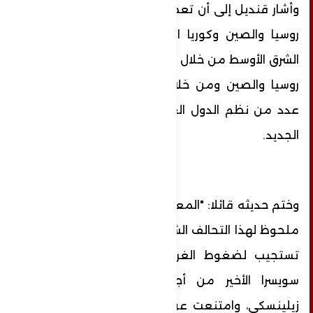
وأشار قنديل إلى أن تعميق التحالف القوي بين
روسيا والصين وكوريا الشمالية قد يمتد إلى
الشرق الأوسط من خلال علاقات مميزة لإيران مع
روسيا والصين ومن خلال التحسن الظاهر من
عدد من نظم الدول العربية مع تحالف الشرق
الجديد.
وختم حديثه قائلا: "المعنى الأوسع هناك امتداد
ملحوظ لهذا التحالف الشرقي الجديد، فالصين لا
تستجيب لضغوط الغرب ولم تنضم لمؤتمر
سويسرا الأخير من أجل اوكرنيا رغم إلحاح
زيلينسكي، وامتنعت عن الحضور فيما يسمى