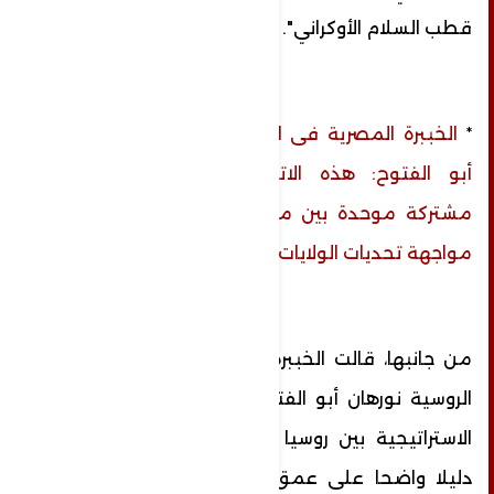
قطب السلام الأوكراني".
*
الخببرة المصرية فى الشؤون الروسية نورهان
أبو الفتوح: هذه الاتفاقية تأسيساً لجبهة
مشتركة موحدة بين موسكو وبيونغ يانغ في
مواجهة تحديات الولايات المتحدة والغرب
من جانبها، قالت الخببرة المصرية فى الشؤون
الروسية نورهان أبو الفتوح إن اتفاقية الشراكة
الاستراتيجية بين روسيا وكوريا الشمالية تمثل
دليلا واضحا على عمق العلاقات بين البلدين