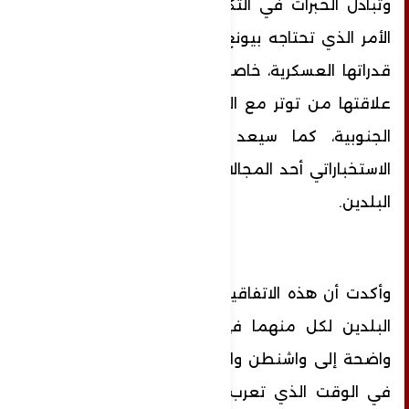
وتبادل الخبرات في التكنولجيا العسكرية، وهو
الأمر الذي تحتاجه بيونغ يانغ من روسيا لاختبار
قدراتها العسكرية، خاصةً في ضوء ما تشهده
علاقتها من توتر مع الولايات المتحدة وجارتها
الجنوبية، كما سيعد التعاون في المجال
الاستخباراتي أحد المجالات الواعدة للتعاون بين
البلدين.
وأكدت أن هذه الاتفاقية التي تنص على دعم
البلدين لكل منهما في حالة العدوان رسالة
واضحة إلى واشنطن والغرب، خاصةً وأنها تأتي
في الوقت الذي تعرب فيه الولايات المتحدة