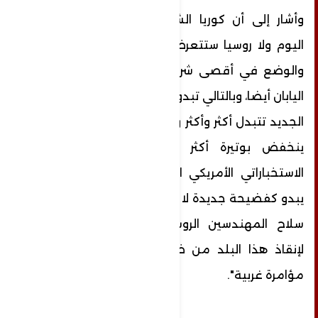
وأشار إلى أن كوريا الشمالية ليست بمفردها
اليوم ولا روسيا ستتعرض لأزمة امدادات حربية،
والوضع في أقصى شرق آسيا يتبدل وفي بحر
اليابان أيضا، وبالتالي تبدو ملامح النظام العالمي
الجديد تتبدل أكثر وأكثر وانحسار النفوذ الأمريكي
ينخفض بوتيرة أكثر مما توقعنا والفشل
الاستخباراتي الأمريكي الذي لم يتوقع الاتفاق
يبدو كفضيحة جديدة لا تقل عن مفاجأة وصول
سلاح المهندسين الروسي فجأة إلى فنزويلا
لإنقاذ هذا البلد من ظلام دامس حل بفعل
مؤامرة غربية".