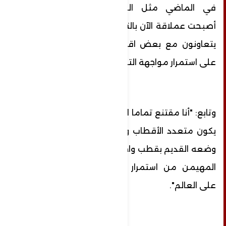
في الماضي مثل الصين وكرويا الشمالية
أصبحت عملاقة الآن بالتعاون مع روسيا، وكلهم
يتعاونون مع بعض اقتصاديا من أجل القدرة
على استمرار مواجهة التحديدات المحيطة بهم ".
وتابع: "أنا مقتنع تماما ان العالم الحالي يجب أن
يكون متعدد الأقطاب ولا يجب أن يستمر على
وضعه القديم بقطب واحد من أجل منع القطب
المهيمن من استمرار فرض قرارته وسياسته
على العالم".