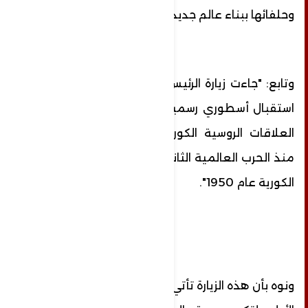
وحلفائها ببناء عالم جديد متعدد الأقطاب.
وتابع: "جاءت زيارة الرئيس الروسي وما لقيه من
استقبال أسطوري رسميا وشعبيا تتويجا لعمق
العلاقات الروسية الكورية الشمالية والممتدة
منذ الحرب العالمية الثانية وامتدادها في الحرب
الكورية عام 1950".
ونوه بأن هذه الزيارة تأتي بعد 24 عاما منذ زيارته