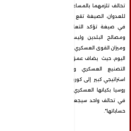
تحالف تلزمهما بالمساعدة عن تعرض أحدهما
للعدوان، الصيغة تقع بين الاتفاق والمعاهدة
في صيغة تؤكد التعاون للدفاع عن أراضي
ومصالح البلدين وليس للعدوان على أحد،
وميزان القوى العسكري في أوروبا والعالم يتبدل
اليوم، حيث يضاف عمق كبير لروسيا خاصة في
التصنيع العسكري والذخيرة ويضاف بعد
استراتيجي كبير إلى كوريا الشمالية بالتحالف مع
روسيا بكيانها العسكري الضخم، وكلاهما معا
في تحالف واحد سيجعل كل دول العالم تغير
حساباتها".