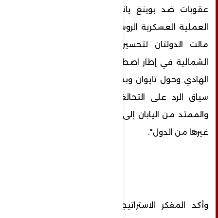
عقوبات ضد بوينغ يانغ، والآن ومنذ انطلاق
العملية العسكرية الروسية الخاصة في أوكرانيا
مالت الدولتان لتحسين العلاقات مع كوريا
الشمالية في إطار اصطفاف جديد في المحيط
الهادي وحول تايوان وبحر الصين الجنوبي وفي
سياق الرد على التحالف الذي أقامته أمريكا
والممتد من اليابان إلى الفلبين الى الهند والى
غيرها من الدول".
وأكد المفكر الاستراتيجي المصري أن خرائط