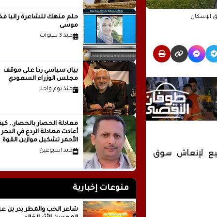
ق الإسكان
حلم منهك للشاعرة ر
موسى
منذ 3 سنوات
بيان سياسي رداً على موقف
مجلس الوزراء السعودي
منذ يوم واحد
معادلة الحصار بالحصار.. كي
أعادت معادلة الردع في البحر
الأحمر تشكيل موازين القوة
الإقليمية؟الكاتب والباحث
منذ اسبوعين
بيع لإنعاش سوق
السياسي عدنان عبدالله الجني
اليمن
منوعات إخبارية
شاعر الحب والمطر بدر بن