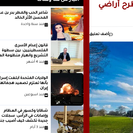
أخبار من هنا وهناك
طرح أراضي
رئيسيا للذكاء
شاعر الحب والمطر بدر بن
المحسن الأثر الخالد
مدينة ..بقلم ..مصطفى عبدالملك
منذ سنة واحدة
أضف تعليق
قانون إعدام الأسرى
الفلسطينيين: بين سطوة
التشريع وانهيار منظومة الع
الدولية...بقلم الدكتور وسيم 
منذ 4 أشهر
الولايات المتحدة أبلغت إسرا
بأنها تعتزم تصعيد هجماتها
إيران
منذ اسبوعين
شظايا وكسور في العظام
وإصابات في الرأس: سجلات
جديدة تكشف كيف أصيب جنو
أمريكيون في الحرب الإيرانية
منذ 3 أيام