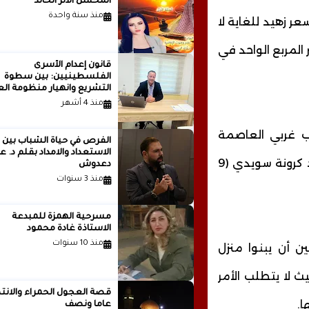
المحسن الأثر الخالد
منذ سنة واحدة
شراء 29 قطعة أرض بسعر زهيد للغاية لا
المربع الواحد في
قانون إعدام الأسرى
الفلسطينيين: بين سطوة
التشريع وانهيار منظومة الع
الدولية...بقلم الدكتور وسيم 
منذ 4 أشهر
ب غربي العاصمة
الفرص في حياة الشباب بين
الاستعداد والامداد بقلم
ستوكهولم، قررت بيع 29 قطعة أرض بأسعار تبدأ من واحد كرونة سويدي (9
دعدوش
منذ 3 سنوات
مسرحية الهمزة للمبدعة
الاستاذة غادة محمود
منذ 10 سنوات
ن أن يبنوا منزل
ث لا يتطلب الأمر
قصة العجول الحمراء والانتظ
ا.
عاما ونصف