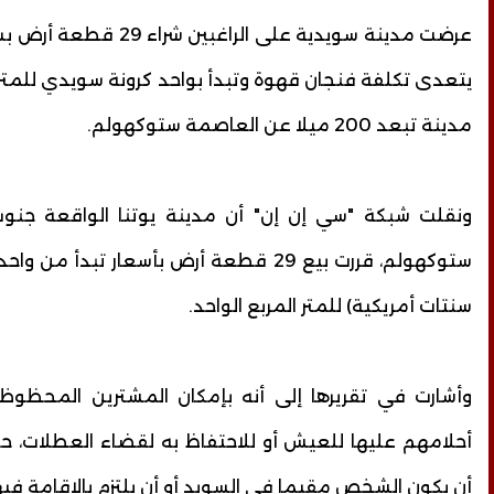
عرضت مدينة سويدية على الراغبين 
يتعدى تكلفة فنجان قهوة وتبدأ بواحد كرونة سويدي للمتر 
مدينة تبعد 200 ميلا عن العاصمة ستوكهولم.
ونقلت شبكة "سي إن إن" أن مدينة يوتنا الواقعة جنو
سنتات أمريكية) للمتر المربع الواحد.
وأشارت في تقريرها إلى أنه بإمكان المشترين المحظوظي
أحلامهم عليها للعيش أو للاحتفاظ به لقضاء العطلات، حي
أن يكون الشخص مقيما في السويد أو أن يلتزم بالإقامة فيه