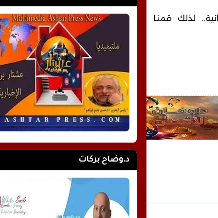
ية.. لذلك قمنا
د.وضاح بركات