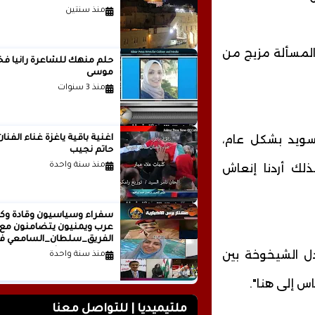
منذ سنتين
المسألة مزيج من
حلم منهك للشاعرة ر
موسى
منذ 3 سنوات
ويد بشكل عام،
اغنية باقية ياغزة غناء الفنان
حاتم نجيب
منذ سنة واحدة
ذلك أردنا إنعاش
سفراء وسياسيون وقادة وكت
عرب ويمنيون يتضامنون مع
الفريق_سلطان_السامعي ف
وجه حملة التشويه.. تقرير
دل الشيخوخة بين
منذ سنة واحدة
صحفي
اس إلى هنا".
ملتيميديا | للتواصل معنا