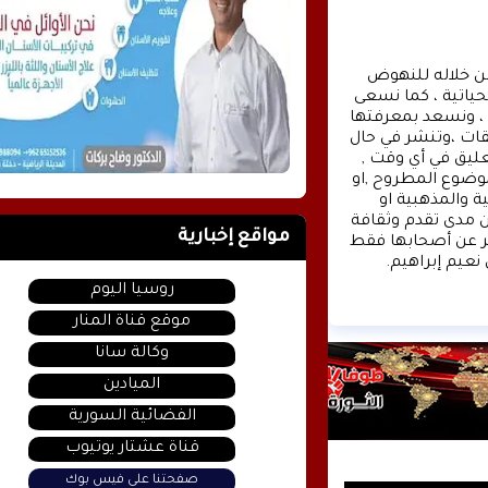
وكالة الأنباء عشتار برس الإخبارية موقع إعلامي شامل , نسعى من خلاله للنهوض 
بالمشهد الإعلامي والثقافي في وطننا العربي وفي جميع القضايا الحياتية ، كما نسعى 
الى تقديم كل ماهو جديد بصدق ومهنية ، تهمنا آراؤكم واقتراحاتكم ، ونسعد بمعرفتها 
، كونوا دائما معنا كونوا مع الحدث . تنويه : تتم مراجعة كافة التعليقات ،وتنشر في حال 
الموافقة عليها فقط. ويحتفظ موقع عشتار برس بحق حذف أي تعليق في أي وقت , 
ولأي سبب كان , ولن ينشر أي تعليق يتضمن اساءة أوخروجا عن الموضوع المطروح ,او 
ان يتضمن اسماء اية شخصيات او يتناول اثارة للنعرات الطائفية والمذهبية او 
العنصرية آملين التقيد بمستوى راقي بالتعليقات حيث انها تعبر عن مدى تقدم وثقافة 
مواقع إخبارية
زوار موقع وكالة الأنباء عشتار برس الإخبارية علما ان التعليقات تعبر عن أصحابها فقط 
نعيم إبراهيم.
روسيا اليوم
موقع قناة المنار
وكالة سانا
الميادين
الفضائية السورية
قناة عشتار يوتيوب
صفحتنا على فيس بوك