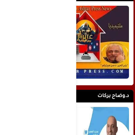
د.وضاح بركات