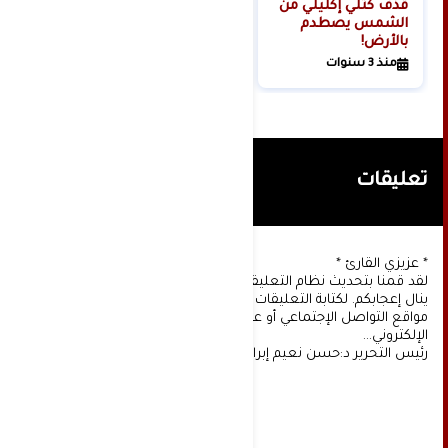
قذف كتلي إكليلي من
الشمس يصطدم
بالأرض!
منذ 3 سنوات
تعليقات
* عزيزي القارئ *
لقد قمنا بتحديث نظام التعليقات على موقعنا، ونأمل أن
ينال إعجابكم. لكتابة التعليقات يجب أولا التسجيل عن طريق
مواقع التواصل الإجتماعي أو عن طريق خدمة البريد
الإلكتروني...
رئيس التحرير د:حسن نعيم إبراهيم.