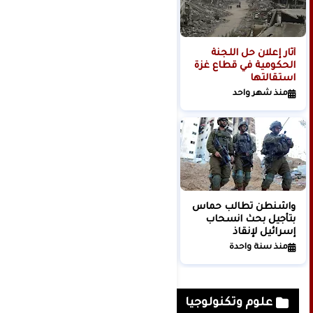
أثار إعلان حل اللجنة
استشهاد البطل القائد
الحكومية في قطاع غزة
الملثم أبو عبيدة شهيداً
استقالتها
على طريق القدس
حذيفة الكحلوت أبو
منذ شهر واحد
منذ 7 أشهر
إبراهيم
واشنطن تطالب حماس
عاجــل | استشهاد 4
بتأجيل بحث انسحاب
صحفيين بغزة
إسرائيل لإنقاذ
منذ سنة واحدة
المفاوضات
منذ سنة واحدة
علوم وتكنولوجيا