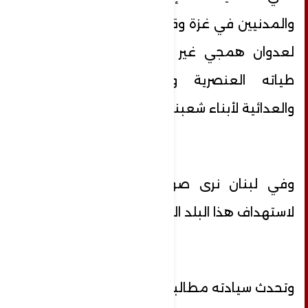
والمدنيين في غزة وقد تركوا لقمة سائغة
لعدوان همجي غير مسبوق يحمل في
طياته العنصرية والهمجية والدموية
والعدائية لأبناء شعبنا .
وفي لبنان نرى صوراً مؤلمة و محزنة
لاستهداف هذا البلد الجميل .
وتحدث سيادته مطالباً :