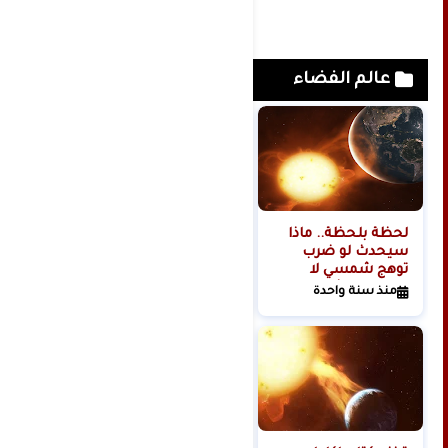
عالم الفضاء
لحظة بلحظة.. ماذا
هل تبدأ روسيا الحرب
سيحدث لو ضرب
العالمية الثالثة من
توهج شمسي لا
الفضاء؟
تتحمله البشرية
منذ سنة واحدة
منذ سنتين
كوكبنا؟