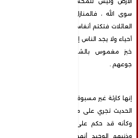
الأرض وليس للمحشورين في المحرقة
سوى الله ، فالمنازل تهدم على رؤوس
العائلات فتكتم أنفاسهم تحت الركام وهم
أحياء ولا يجد الناس إلا ما تبقى من فتات
خبز مغموس بالشاي لكي يسدوا به
جوعهم .
إنها كارثة غير مسبوقة في التاريخ البشري
الحديث تجري على مرأى ومسمع العالم
وكأنه قد حكم على أهل غزة بالإعدام
وذنبهم الوحيد أنهم غزيون بقيوا في