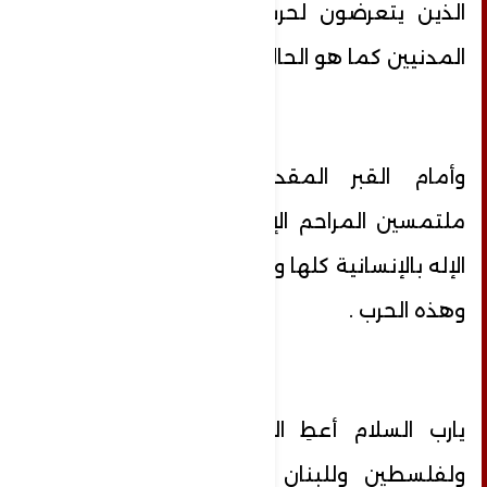
الذين يتعرضون لحرب همجية تستهدف
المدنيين كما هو الحال في غزة .
وأمام القبر المقدس نقف خاشعين
ملتمسين المراحم الإلهية لكي يرأف الرب
الإله بالإنسانية كلها وتتوقف هذه المعاناة
وهذه الحرب .
يارب السلام أعطِ السلام لهذا المشرق
ولفلسطين وللبنان وأوقف هذا النزيف