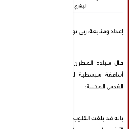
البشري الحديث
إعداد ومتابعة: ربى يوسف شاهين
قال سيادة المطران عطا الله حنا رئيس
أساقفة سبسطية للروم الأرثوذكس من
القدس المحتلة:
بأنه قد بلغت القلوب الحناجر وانتهت حلول