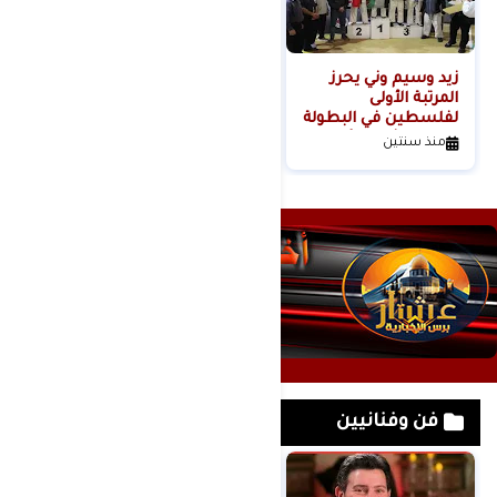
زيد وسيم وني يحرز
المرتبة الأولى
لفلسطين في البطولة
الدولية الثانية للأندية
منذ سنتين
كيوكوشنكاي" كأس
أوياما الدولي
فن وفنانيين