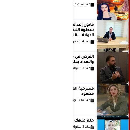
منذ سنة واحدة
قانون إعدام الأسرى الفلسطينيين: بين
سطوة التشريع وانهيار منظومة العدالة
الدولية...بقلم الدكتور وسيم وني
منذ 4 أشهر
الفرص في حياة الشباب بين الاستعداد
والامداد بقلم د. عبادة دعدوش
منذ 3 سنوات
مسرحية الهمزة للمبدعة الاستاذة غادة
محمود
منذ 10 سنوات
حلم منهك للشاعرة رانيا فخري موسى
منذ 3 سنوات