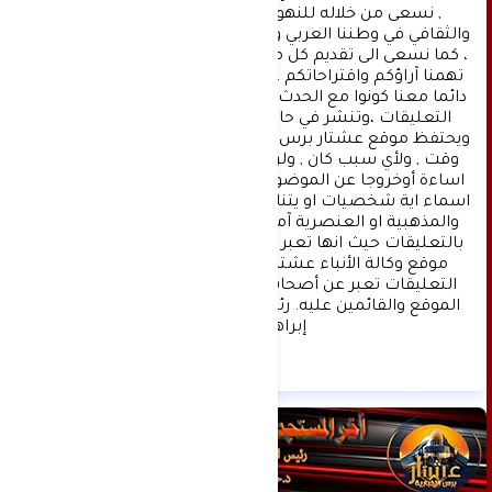
, نسعى من خلاله للنهوض بالمشهد الإعلامي 
والثقافي في وطننا العربي وفي جميع القضايا الحياتية 
، كما نسعى الى تقديم كل ماهو جديد بصدق ومهنية ، 
تهمنا آراؤكم واقتراحاتكم ، ونسعد بمعرفتها ، كونوا 
دائما معنا كونوا مع الحدث . تنويه : تتم مراجعة كافة 
التعليقات ،وتنشر في حال الموافقة عليها فقط. 
ويحتفظ موقع عشتار برس بحق حذف أي تعليق في أي 
وقت , ولأي سبب كان , ولن ينشر أي تعليق يتضمن 
اساءة أوخروجا عن الموضوع المطروح ,او ان يتضمن 
اسماء اية شخصيات او يتناول اثارة للنعرات الطائفية 
والمذهبية او العنصرية آملين التقيد بمستوى راقي 
بالتعليقات حيث انها تعبر عن مدى تقدم وثقافة زوار 
موقع وكالة الأنباء عشتار برس الإخبارية علما ان 
التعليقات تعبر عن أصحابها فقط ولا تعبر عن رأي 
الموقع والقائمين عليه. رئيس التحرير د:حسن نعيم 
إبراهيم.