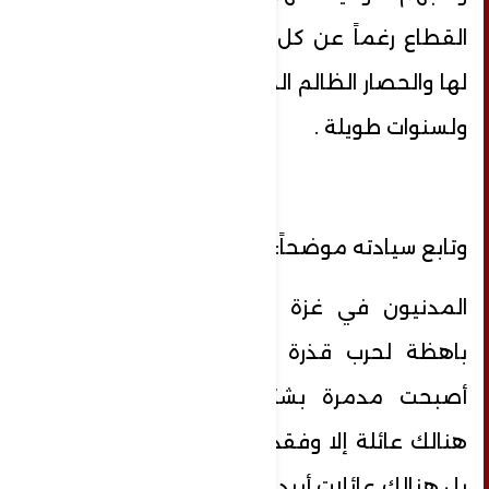
القطاع رغماً عن كل الحروب التي تعرضوا
لها والحصار الظالم الذي عانى منه القطاع
ولسنوات طويلة .
وتابع سيادته موضحاً:
المدنيون في غزة هم يدفعون فاتورة
باهظة لحرب قذرة فرضت عليهم وغزة
أصبحت مدمرة بشكل كامل ولا توجد
هنالك عائلة إلا وفقدت أحداً من أبنائها لا
بل هنالك عائلات أبيدت بشكل كلي وخرجت