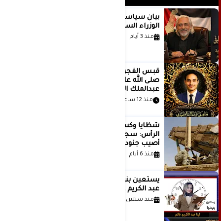
بيان سياسي رداً على موقف مجلس
الوزراء السعودي
منذ 3 أيام
قَبس الفجر المتهادي العظيم محمد
صلى الله عليه وسلم .. بقلم مصطفى
عبدالملك الصميدي | اليمن
منذ 12 ساعة
شظايا وكسور في العظام وإصابات في
الرأس: سجلات جديدة تكشف كيف
أصيب جنود أمريكيون في الحرب الإيرانية
منذ 6 أيام
يستعين بنبضها للكاتبة الإعلامية لينا
عبد الكريم غانم
منذ سنتين