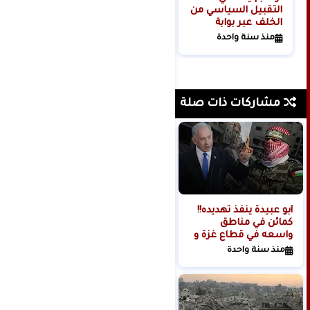
التقبيل السياسي من
الخلف عبر بوابة
الرسوم الجمركية!
منذ سنة واحدة
مشاركات ذات صلة
أبو عبيدة ينفذ تهديده!!
"حماس" تعلن التوصل
كمائن في مناطق
لاتفاق لإنهاء الحرب
واسعه في قطاع غزة و
على غزة وانسحاب
فقدان 4 جنود في غزة!!
القوات الإسرائيلية
منذ سنة واحدة
منذ 10 أشهر