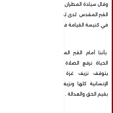
وقال سيادة المطران عطاالله حنا من أمام
القبر المقدس لدى لقاءه وفداً من الحجاج
في كنيسة القيامة في القدس القديمة :
بأننا أمام القبر المقدس الذي بزغ نور
الحياة نرفع الصلاة بحرارة من أجل أن
يتوقف نزيف غزة ولبنان وهو نزيف
الإنسانية كلها ونزيف كل إنسان مؤمن
بقيم الحق والعدالة .