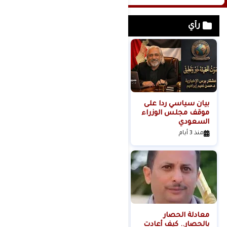
رأي
بيان سياسي رداً على
من التلال إلى
موقف مجلس الوزراء
السيطرة.. كيف تحول
السعودي
عنف المستوطنين إلى
مشروع استيطاني
منذ 3 أيام
منذ 4 أيام
منظم؟
معادلة الحصار
بالحصار.. كيف أعادت