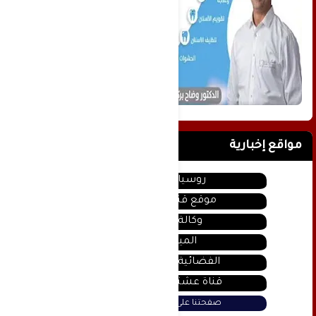
مواقع إخبارية
روسيا اليوم
موقع قناة المنار
وكالة سانا
الميادين
الفضائية السورية
قناة عشتار يوتيوب
صفحتنا على فيس بوك