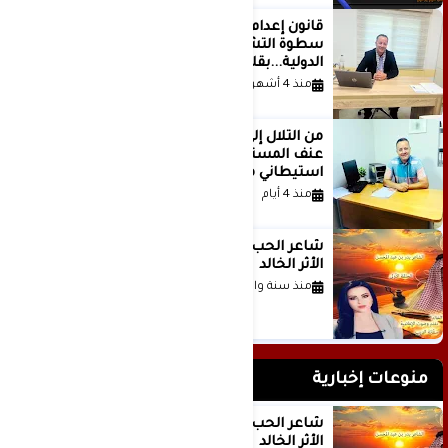
قانون إعدام الأسرى الفلسطينيين: بين
سطوة التشريع وانهيار منظومة العدالة
الدولية...بقلم الدكتور وسيم وني
منذ 4 أشهر
من التلال إلى السيطرة.. كيف تحول
عنف المستوطنين إلى مشروع
استيطاني منظم؟
منذ 4 أيام
شاعر الحب والمطر بدر بن عبد المحسن
الأثر الخالد
منذ سنة واحدة
منوعات إخبارية
شاعر الحب والمطر بدر بن عبد المحسن
الأثر الخالد