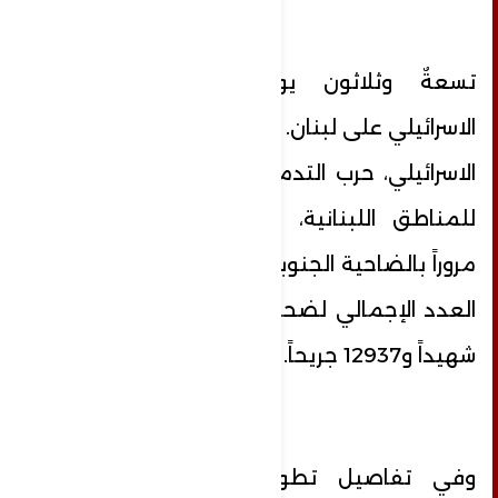
تسعةٌ وثلاثون يوماً على العدوان
الاسرائيلي على لبنان. يواصل جيش الاحتلال
الاسرائيلي، حرب التدمير والتهجير الممنهج
للمناطق اللبنانية، في الجنوب والبقاع
مروراً بالضاحية الجنوبية لبيروت، حيث ارتفع
العدد الإجمالي لضحايا العدوان إلى 2822
شهيداً و12937 جريحاً.
وفي تفاصيل تطورات العدوان اليوم