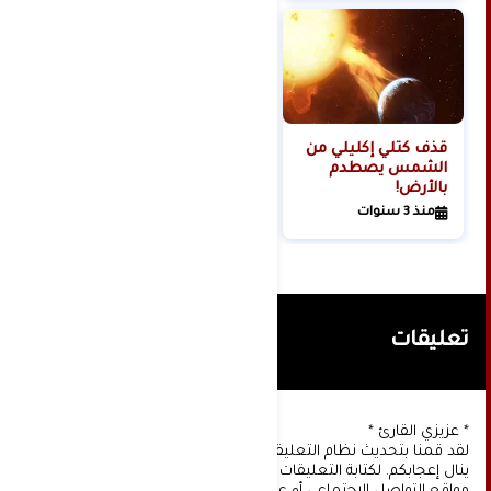
قذف كتلي إكليلي من
الشمس يصطدم
بالأرض!
منذ 3 سنوات
تعليقات
* عزيزي القارئ *
لقد قمنا بتحديث نظام التعليقات على موقعنا، ونأمل أن
ينال إعجابكم. لكتابة التعليقات يجب أولا التسجيل عن طريق