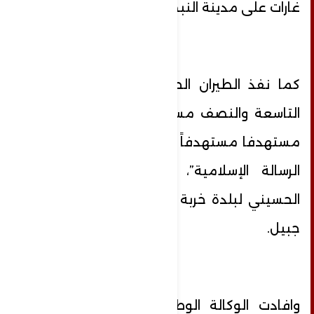
غارات على مدينة النبطية مساء .
كما نفذ الطيران الحربي المعادي، قرابة
التاسعة والنصف مساء اليوم، غارة جوية
مستهدفا مستهدفاً مقر جمعية “كشافة
الرسالة الإسلامية”، بالقرب من النادي
الحسيني لبلدة خربة سلم في قضاء بنت
جبيل.
وافادت الوكالة الوطنية ان العدو “شن