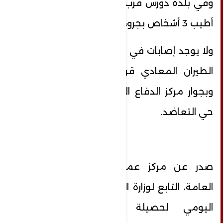
وفي بلدة دورس قرب مبنى “قصر العلوم”
أطيب 3 أشخاص بجروح طفيفة.
ولا يوجد إصابات في الغارتين اللتين شنهما
الطيران المعادي قرب دوار بلدة دورس،
وبجوار مركز الدفاع المدني الإقليمي في
حي التعاضد.
صدر عن مركز عمليات طوارئ الصحة
العامة، التابع لوزارة الصحة العامة، التقرير
اليومي لحصيلة وتداعيات العدوان