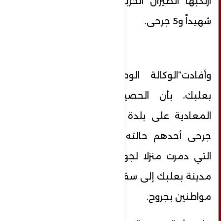
ارتكبها الطيران الحربي المعادي هي 12
شهيداً و5 جرحى.
وأفادت”الوكالة الوطنية للإعلام” في
بعلبك، بأن الحصيلة النهائية للغارة
المعادية على بلدة مقنة 6 شهداء و6
جرحى أحدهم حالته خطرة، وأدت الغارة
التي دمرت منزلا لجهة الكيال في محيط
مدينة بعلبك إلى سقوط شهيدة وأصابة 5
مواطنين بجروح.