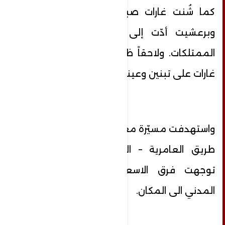
كما شُنت غارات صباحاً على بنت جبيل
وبرعشيت أدّت إلى أضرار جسيمة في
الممتلكات. ولاحقاً ظهر اليوم، شنّ العدو
غارات على تبنين وعيناتا وبنت جبيل.
واستهدفت مسيّرة معادية دراجة نارية على
طريق العامرية – الناقورة، وعلى الفور
توجهت فرق الاسعاف التابعة للدفاع
المدني الى المكان.