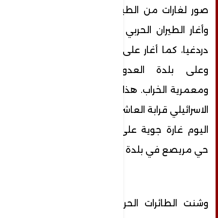
صور لغارات من الطيران الحربي المعادي،
وأغار الطيران الحربي على منزل في بلدة
دردغيا، كما أغار على اطراف بلدة معروب،
وعلى بلدة العدوسية محل البراك،
ومعمرية الخراب. هذا وشنّ الطيران الحربي
الاسرائيلي قرابة العاشرة والنصف من صباح
اليوم غارة جوية على دفعتين مستهدفاً
حي مريصع في بلدة انصار.
وشنت الطائرات الحربية الصهيونية عدة