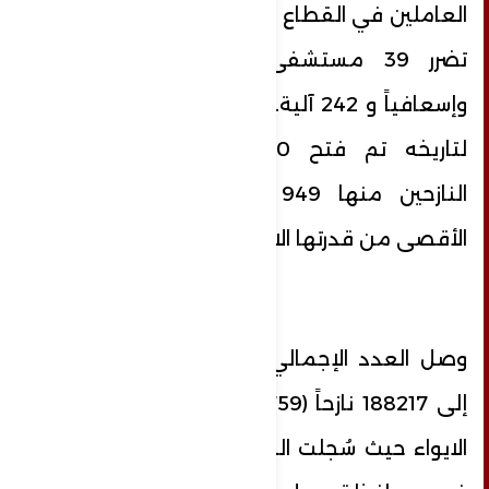
العاملين في القطاع الصحي، بالإضافة إلى
تضرر 39 مستشفى و80 مركزاً طبياً
وإسعافياً و 242 آلية. وبحسب الوزارة، فإنه
لتاريخه تم فتح 1120 مركزاً لاستقبال
النازحين منها 949 مركزاً وصلت للحد
الأقصى من قدرتها الاستيعابية.
وصل العدد الإجمالي للنازحين المسجلين
إلى 188217 نازحاً (43759 عائلة) في مراكز
الايواء حيث سُجلت النسبة الأعلى للنازحين