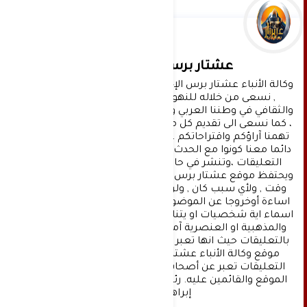
عشتار برس الإخبارية
وكالة الأنباء عشتار برس الإخبارية موقع إعلامي شامل 
, نسعى من خلاله للنهوض بالمشهد الإعلامي 
والثقافي في وطننا العربي وفي جميع القضايا الحياتية 
، كما نسعى الى تقديم كل ماهو جديد بصدق ومهنية ، 
تهمنا آراؤكم واقتراحاتكم ، ونسعد بمعرفتها ، كونوا 
دائما معنا كونوا مع الحدث . تنويه : تتم مراجعة كافة 
التعليقات ،وتنشر في حال الموافقة عليها فقط. 
ويحتفظ موقع عشتار برس بحق حذف أي تعليق في أي 
وقت , ولأي سبب كان , ولن ينشر أي تعليق يتضمن 
اساءة أوخروجا عن الموضوع المطروح ,او ان يتضمن 
اسماء اية شخصيات او يتناول اثارة للنعرات الطائفية 
والمذهبية او العنصرية آملين التقيد بمستوى راقي 
بالتعليقات حيث انها تعبر عن مدى تقدم وثقافة زوار 
موقع وكالة الأنباء عشتار برس الإخبارية علما ان 
التعليقات تعبر عن أصحابها فقط ولا تعبر عن رأي 
الموقع والقائمين عليه. رئيس التحرير د:حسن نعيم 
إبراهيم.