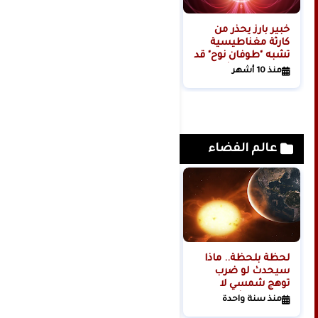
خبير بارز يحذر من
كارثة مغناطيسية
تشبه "طوفان نوح" قد
تهدد بقاء البشرية
منذ 10 أشهر
عالم الفضاء
لحظة بلحظة.. ماذا
هل تبدأ روسيا الحرب
سيحدث لو ضرب
العالمية الثالثة من
توهج شمسي لا
الفضاء؟
تتحمله البشرية
منذ سنة واحدة
منذ سنتين
كوكبنا؟