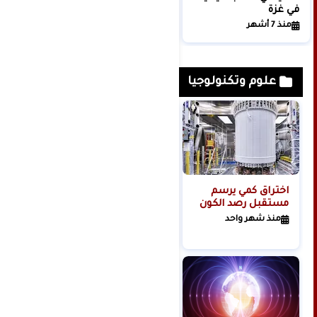
في غزة
من السيناريو الأسوأ
منذ 7 أشهر
منذ 4 أشهر
علوم وتكنولوجيا
اختراق كمي يرسم
مجلة: تسريب
مستقبل رصد الكون
لتسجيلات دخول
وكلمات مرور عبر
منذ شهر واحد
الإنترنت لحوالي 150
منذ 6 أشهر
مليون شخص حول
العالم