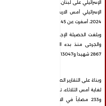
الإسرائيلي على لبنان. وفيه أن غارات العدو
الإسرائيلي أمس الاربعاء 30 تشرين الاول
2024، أسفرت عن 45 شهيدا و110 جرحى.
وبلغت الحصيلة الإجمالية لعدد الشهداء
والجرحى منذ بدء العدوان حتى أمس
2867 شهيدا و13047 جريحا.
وبناءً على التقارير الصادرة عن وزارة الصحة
لغاية أمس الثلاثاء، تمّ تسجيل 172 شهيداً
و233 مصاباً في الاعتداءات التي طالت