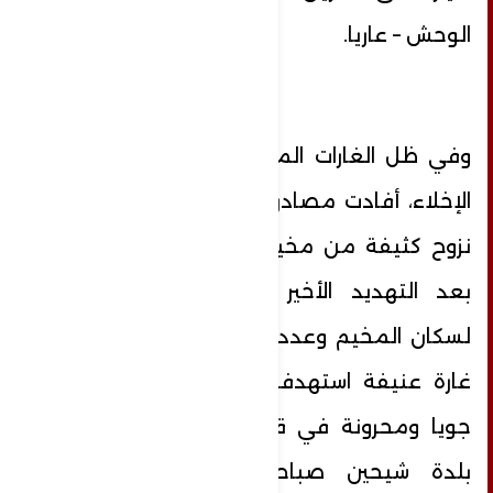
الوحش – عاريا.
وفي ظل الغارات المكثفة للعدو وإنذارات
الإخلاء، أفادت مصادر محلية بوجود حركة
نزوح كثيفة من مخيم الرشيدية في صور
بعد التهديد الأخير الذي اصدره العدو
لسكان المخيم وعدد من القرى الجنوبية.
غارة عنيفة استهدفت ايضاً منطقة بين
جويا ومحرونة في قضاء صور، وتعرضت
بلدة شيحين صباحا لقصف مدفعي