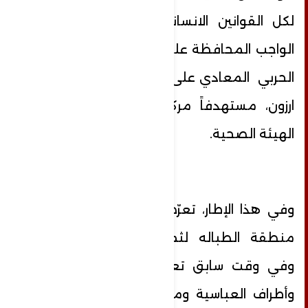
لكل القوانين الانسانية والأعراف الدولية
الواجب المحافظة عليها”. كما أغار الطيران
الحربي المعادي على طريق عام ديردغيا –
ارزون، مستهدفاً مركزاً للدفاع المدني-
الهيئة الصحية.
وفي هذا الإطار، تعرّضت بلدة خربة سلم-
منطقة الطباله لثماني غارات متتالية.
وفي وقت سابق تعرضت بلدة المجادل
وأطراف العباسية ومجدل زون في قضاء