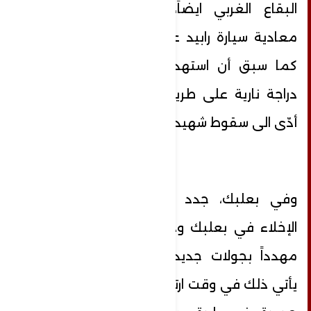
البقاع الغربي ايضاً، استهدفت مسيرة
معادية سيارة رابيد على طريق القرعون.
كما سبق أن استهدفت مسيّرة معادية
دراجة نارية على طريق القرعون ايضاً، ما
أدّى الى سقوط شهيد.
وفي بعلبك، جدد العدو إصدار انذارات
الإخلاء في بعلبك ودورس وعين بورضاي،
مهدداً بجولات جديدة من الاستهدافات.
يأتي ذلك في وقت ارتكب فيه العدو مجزرة