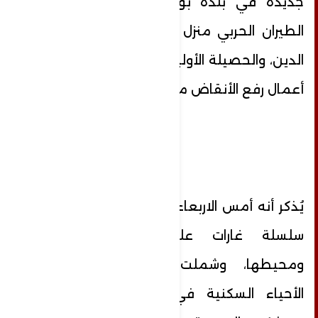
جديدة في بلدة بوداي، حيث استهدف
الطيران الحربي منزل المواطن أحمد ناصر
الدين، والحصيلة الأولية 4 شهداء، وما زالت
أعمال رفع الأنقاض متواصلة.
يُذكر أنه أمس الاربعاء، شنّت طائرات العدو،
سلسلة غارات على مدينة بعلبك
ومحيطها، وشملت الغارات المعادية
الأحياء السكنية في تلال رأس العين،