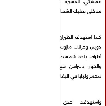
عمشكي، العسيرة، طريق الكيال، ولجهة
مدخلي بعلبك الشمالي والجنوبي.
كما استهدف الطيران محلة عين بورضاي،
دورس وخزانات مازوت في محيطها، وعلى
أطراف بلدة شمسطار، وعلى بلدة إيعات
والجوار، بالتزامن مع غارات عنيفة على
سحمر ولبايا في البقاع الغربي.
واستهدفت احدى الغارات الاسرائيلية