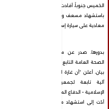
الخميس جنوباً، أفادت وزارة الصحة اللبنانية
باستشهاد مسعف وإصابة اثنين في غارة
معادية على سيارة إسعاف في بلدة زفتا.
بدورها، صدر عن مركز عمليات طوارئ
الصحة العامة التابع لوزارة الصحة العامة
بيان، أعلن “أن غارة العدو الإسرائيلي على
آلية تابعة لجمعية الهيئة الصحية
الإسلامية – الدفاع المدني في دير الزهراني
أدّت إلى استشهاد مسعف وإصابة اثنين