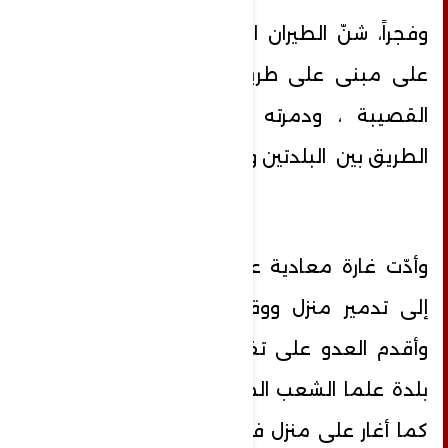
وفجراً، شنّ الطيران الحربي المعادي غارة
على مبنى على طريق بلدتي عدشيت –
القصيبة ، ودمرته كما تسببت بقطع
الطريق بين البلدتين وباتجاه النبطية.
وأدّت غارة معادية على بلدة وادي جيلو
إلى تدمير منزل ووقوع إصابات طفيفة.
وأقدم العدو على تفجير اربعة منازل في
بلدة علما الشعب المتاخمة للخط الازرق،
كما أغار على منزل في بلدة عيتا الشعب.