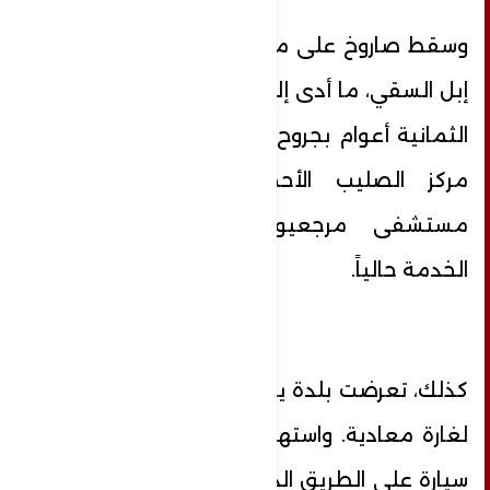
وسقط صاروخ على منزل مواطن في بلدة
إبل السقي، ما أدى إلى إصابة حفيدته ابنة
الثمانية أعوام بجروح نقلت على إثرها إلى
مركز الصليب الأحمر لإسعافها كون
مستشفى مرجعيون الحكومي خارج
الخدمة حالياً.
كذلك، تعرضت بلدة يانوح في قضاء جبيل
لغارة معادية. واستهدفت مسيّرة معادية
سيارة على الطريق الدولية في محلة ضهر