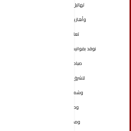
تهاليل فرح
وأهازيج أملٍ
‏تعال
‏نوقد بفوانيس الملائكة
‏صباحاتنا
لتشرق بهيةً
وشمسها
وطن
ومحبة