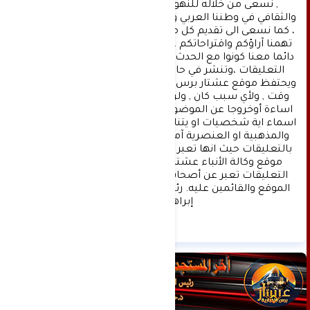
, نسعى من خلاله للنهوض بالمشهد الإعلامي 
والثقافي في وطننا العربي وفي جميع القضايا الحياتية 
، كما نسعى الى تقديم كل ماهو جديد بصدق ومهنية ، 
تهمنا آراؤكم واقتراحاتكم ، ونسعد بمعرفتها ، كونوا 
دائما معنا كونوا مع الحدث . تنويه : تتم مراجعة كافة 
التعليقات ،وتنشر في حال الموافقة عليها فقط. 
ويحتفظ موقع عشتار برس بحق حذف أي تعليق في أي 
وقت , ولأي سبب كان , ولن ينشر أي تعليق يتضمن 
اساءة أوخروجا عن الموضوع المطروح ,او ان يتضمن 
اسماء اية شخصيات او يتناول اثارة للنعرات الطائفية 
والمذهبية او العنصرية آملين التقيد بمستوى راقي 
بالتعليقات حيث انها تعبر عن مدى تقدم وثقافة زوار 
موقع وكالة الأنباء عشتار برس الإخبارية علما ان 
التعليقات تعبر عن أصحابها فقط ولا تعبر عن رأي 
الموقع والقائمين عليه. رئيس التحرير د:حسن نعيم 
إبراهيم.