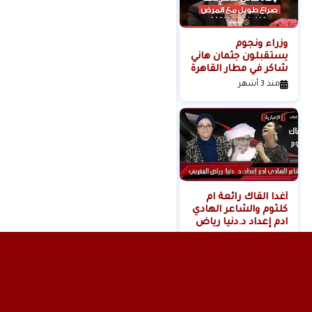
وزراء ونجوم
لحظة القبض على
يستقبلون جثمان هاني
خادمة هدى شعراوي
شاكر في مطار القاهرة
المتهمة بقتلها ( فديو
)
منذ 3 أشهر
منذ 6 أشهر
أغدا القاك رائعة ام
كلثوم والشاعر الهادي
ادم إعداد د.دنيا رياض
المغربي
منذ 11 شهر