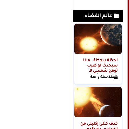
عالم الفضاء
لحظة بلحظة.. ماذا
هل تبدأ روسيا الحرب
سيحدث لو ضرب
العالمية الثالثة من
توهج شمسي لا
الفضاء؟
تتحمله البشرية
منذ سنة واحدة
منذ سنتين
كوكبنا؟
قذف كتلي إكليلي من