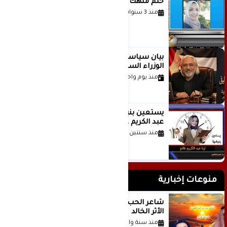
حلم منهك للشاعرة رانيا فخري موسى
منذ 3 سنوات
بيان سياسي رداً على موقف مجلس
الوزراء السعودي
منذ يوم واحد
يستعين بنبضها للكاتبة الإعلامية لينا
عبد الكريم غانم
منذ سنتين
منوعات إخبارية
شاعر الحب والمطر بدر بن عبد المحسن
الأثر الخالد
منذ سنة واحدة