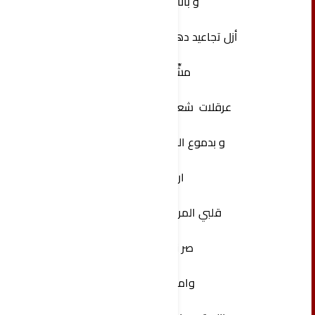
‏و بأناملك
أزل تجاعيد دهرٓ لم نكنه معاً
مشِّط
عرقلات شعر مساءاتي
‏و بدموع الفرح بعينيك
اروِ
‏ قلبي المرتعش ظمأً
‏صر نوراً
وامسح