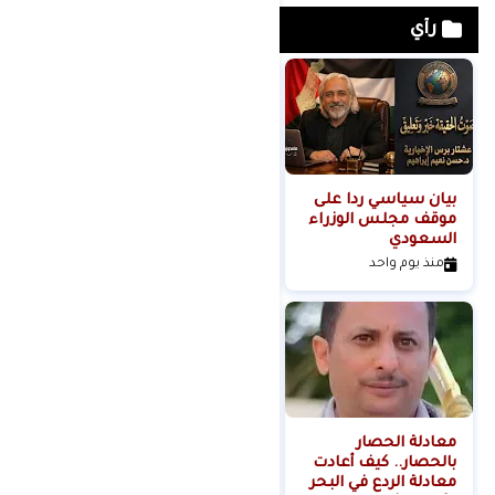
رأي
بيان سياسي رداً على
من التلال إلى
موقف مجلس الوزراء
السيطرة.. كيف تحول
السعودي
عنف المستوطنين إلى
مشروع استيطاني
منذ يوم واحد
منذ يومين
منظم؟
معادلة الحصار
بالحصار.. كيف أعادت
معادلة الردع في البحر