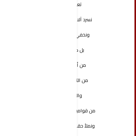
‏تعال
‏نسرد آلام الحياة
‏ونخفي بعضاً
بل كثيراً
من أيامنا
من الآهات
والآخ
من قواميس اللغة
‏ونملأ حقائب عمرنا