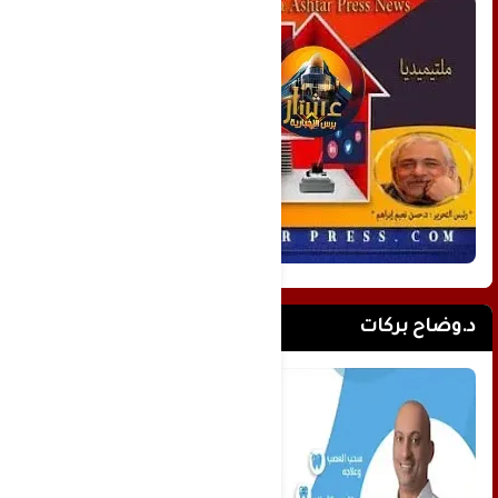
د.وضاح بركات