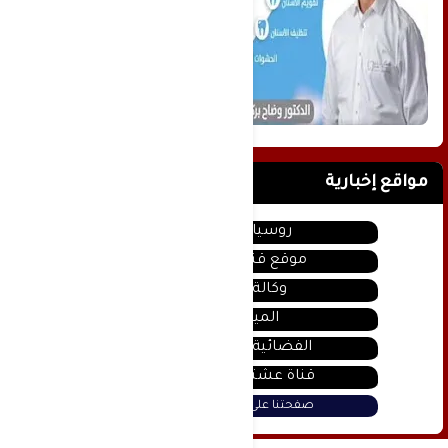
مواقع إخبارية
روسيا اليوم
موقع قناة المنار
وكالة سانا
الميادين
الفضائية السورية
قناة عشتار يوتيوب
صفحتنا على فيس بوك