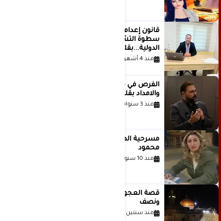
قانون إعدام الأسرى الفلسطينيين: بين
سطوة التشريع وانهيار منظومة العدالة
الدولية...بقلم الدكتور وسيم وني
منذ 4 أشهر
الفرص في حياة الشباب بين الاستعداد
والامداد بقلم د. عبادة دعدوش
منذ 3 سنوات
مسرحية الهمزة للمبدعة الاستاذة غادة
محمود
منذ 10 سنوات
قصة العجول الحمراء والانتظار عاما
ونصف
منذ سنتين