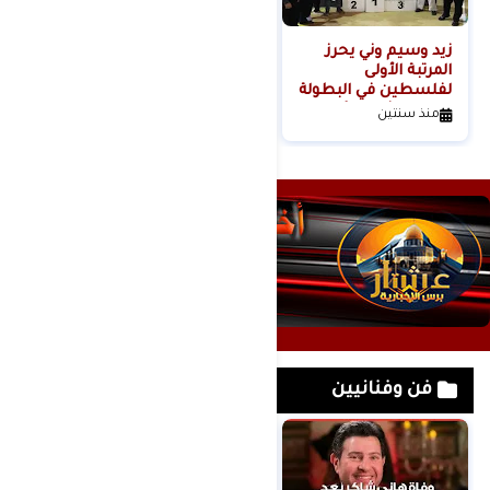
زيد وسيم وني يحرز
المرتبة الأولى
لفلسطين في البطولة
الدولية الثانية للأندية
منذ سنتين
كيوكوشنكاي" كأس
أوياما الدولي
فن وفنانيين