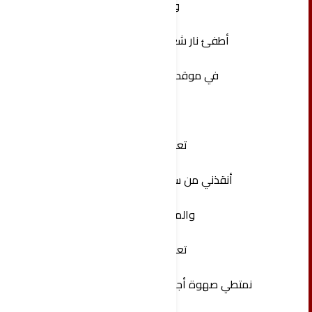
و
‏أطفئ نار شغف فؤادي
‏في موقد أحضانك .
‏تعال
‏أنقذني من سخريات القتل
والموت
تعال
‏نمتطي صهوة أجنحة الأمل العالية