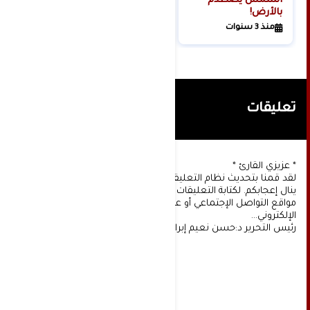
الشمس يصطدم
بالأرض!
منذ 3 سنوات
تعليقات
* عزيزي القارئ *
لقد قمنا بتحديث نظام التعليقات على موقعنا، ونأمل أن
ينال إعجابكم. لكتابة التعليقات يجب أولا التسجيل عن طريق
مواقع التواصل الإجتماعي أو عن طريق خدمة البريد
الإلكتروني...
رئيس التحرير د:حسن نعيم إبراهيم.