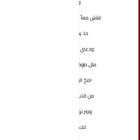
و
‏لننتشِ معاً والحب ثالثنا
‏خذ يدي..
‏ودعني أتدفّق
‏مثل طوفان"الله"
امحُ البغضاءَ
من قلب وطني
وصِر نهر عدنٍ
للجميع