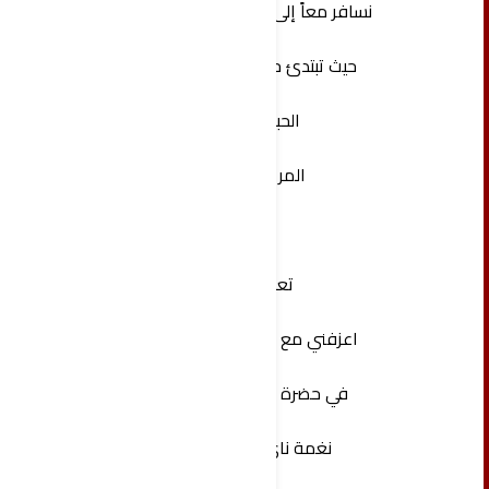
‏نسافر معاً إلى نهايات القمر
حيث تبتدئ حدود الوطن
الحبيب
المريض
‏تعال
‏اعزفني مع نسيم الصبح
‏في حضرة زهور الربيع
‏ نغمة نايّٓ بهيجة