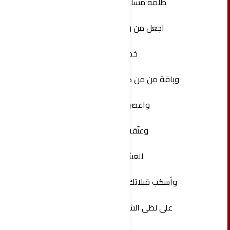
‏ظلمة مساءات عمري
‏اجعل من رضاب الروح
خمراً
و‏باقة من من كل ألوان الوله
‏واعصر رحيقاً
وعتّقه نبيذاً
للعشاق
‏وأسكب قبلاتك كؤوس محبة
على لظى الشفاه الظمأى