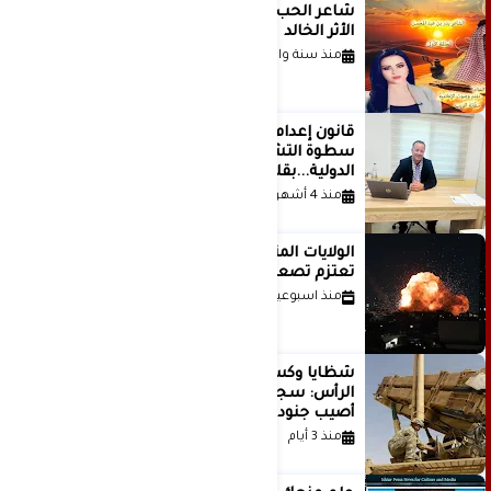
شاعر الحب والمطر بدر بن عبد المحسن
الأثر الخالد
منذ سنة واحدة
قانون إعدام الأسرى الفلسطينيين: بين
سطوة التشريع وانهيار منظومة العدالة
الدولية...بقلم الدكتور وسيم وني
منذ 4 أشهر
الولايات المتحدة أبلغت إسرائيل بأنها
تعتزم تصعيد هجماتها على إيران
منذ اسبوعين
شظايا وكسور في العظام وإصابات في
الرأس: سجلات جديدة تكشف كيف
أصيب جنود أمريكيون في الحرب الإيرانية
منذ 3 أيام