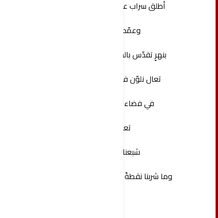
‏أطلق سراب عصافير البشارة
وعمّد البلاد
بنهرٍ تقدّس بالحبِّ والتسامح
‏تعال نلوّن فصول عشقنا
‏في فضاءات الحياة .
تعال
شبعنا موتاً
وما شربنا نقطةً من جدول الحب.