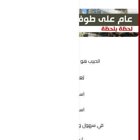
الحبيب هو وطن الروح
‏تعال
استرح
‏استرخِ
في سهول ووديان قلبي