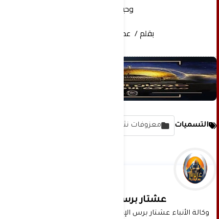
وحياة.
بقلم / عدنه خير بك
التسميات
معزوفات نثرية وخواطر
عشتار برس الإخبارية
وكالة الأنباء عشتار برس الإخبارية موقع إعلامي شامل 