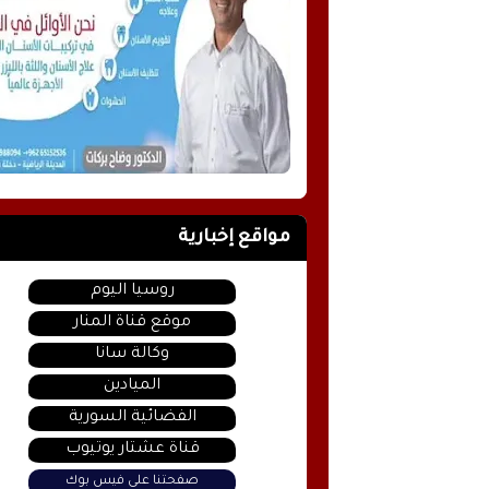
مواقع إخبارية
روسيا اليوم
موقع قناة المنار
وكالة سانا
الميادين
الفضائية السورية
قناة عشتار يوتيوب
صفحتنا على فيس بوك