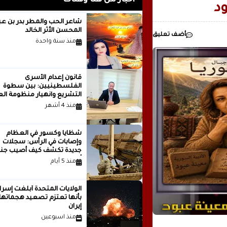
أخبار من هنا وهناك
ود
شاعر الحب والمطر بدر بن
المحسن الأثر الخالد
أضف تعليق
منذ سنة واحدة
قانون إعدام الأسرى
الفلسطينيين: بين سطوة
التشريع وانهيار منظومة الع
الدولية...بقلم الدكتور وسيم 
منذ 4 أشهر
شظايا وكسور في العظام
وإصابات في الرأس: سجلات
جديدة تكشف كيف أصيب جنو
أمريكيون في الحرب الإيرانية
منذ 5 أيام
الولايات المتحدة أبلغت إسرا
بأنها تعتزم تصعيد هجماتها
إيران
منذ اسبوعين