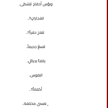
وبؤس أحقادٍ تتشظى..
انفجاراتٍ!!..
تفتح حفراً!!..
تتسعُ جحيماً..
يلتفُّ بحبائلِ..
النفوس..
أكفاناً!!..
_نفسي مختلفة..