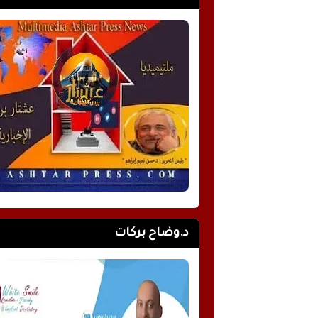
د.وضاح بركات