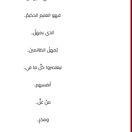
فهو العليم الحكيمُ..
الذي يمهلْ..
يُمهلُ الظالمينَ..
ليعتصروا كلَّ ما في..
أنفسهم..
منْ غلٍّ..
ومكرٍ..