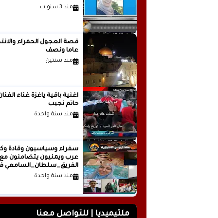
منذ 3 سنوات
قصة العجول الحمراء والانتظ
عاما ونصف
منذ سنتين
اغنية باقية ياغزة غناء الفنان
حاتم نجيب
منذ سنة واحدة
سفراء وسياسيون وقادة وكت
عرب ويمنيون يتضامنون مع
الفريق_سلطان_السامعي ف
وجه حملة التشويه.. تقرير
منذ سنة واحدة
صحفي
ملتيميديا | للتواصل معنا