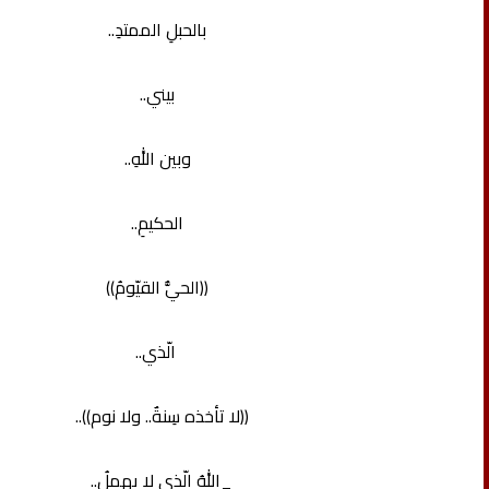
بالحبلِ الممتدِ..
بيني..
وبين اللهِ..
الحكيمِ..
((الحيُّ القيّومُ))
الّذي..
((لا تأخذه سِنةٌ.. ولا نوم))..
_اللهُ الّذي لا يهملُ..