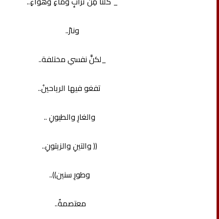
_ كلنا مِنْ ترابٍ وماءٍ وهواءٍ..
ونارْ..
_لكنَّ نفسي مختلفة..
تفغو فيها الرياحينُ..
والغارِ والطيونِ ..
(( والتينِ والزيتونِ..
وطورِ سنين))..
معتصمةٌ..