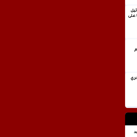
ئيل
 على
انيا فخري
 عبد