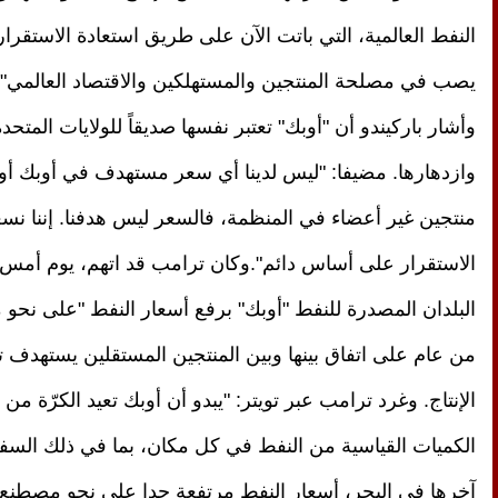
النفط العالمية، التي باتت الآن على طريق استعادة الاستقر
يصب في مصلحة المنتجين والمستهلكين والاقتصاد العالمي".
وأشار باركيندو أن "أوبك" تعتبر نفسها صديقاً للولايات المتحدة
وازدهارها. مضيفا: "ليس لدينا أي سعر مستهدف في أوبك أو ب
منتجين غير أعضاء في المنظمة، فالسعر ليس هدفنا. إننا نس
الاستقرار على أساس دائم".وكان ترامب قد اتهم، يوم أمس
البلدان المصدرة للنفط "أوبك" برفع أسعار النفط "على نحو 
من عام على اتفاق بينها وبين المنتجين المستقلين يستهدف 
الإنتاج. وغرد ترامب عبر تويتر: "يبدو أن أوبك تعيد الكرّة م
الكميات القياسية من النفط في كل مكان، بما في ذلك الس
آخرها في البحر، أسعار النفط مرتفعة جدا على نحو مصطنع،