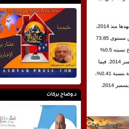
وسجلت أسعار النفط الأسبوع الماضي ارتفاعات حادة لم تشهدها منذ 2014،
وسجل خام القياس العالمي مزيج "برنت" أول أمس الخميس مستوى 73.85
دولار للبرميل بحلول الساعة 06:44 بتوقيت غرينيتش، بارتفاع نسبته 0.5%
مقارنة مع الإغلاق السابق، مسجلا أعلى سعر له منذ 26 نوفمبر 2014. فيما
صعد خام "غرب تكساس الوسيط" الأمريكي في العقود الآجلة بنسبة 0.41%،
د.وضاح بركات