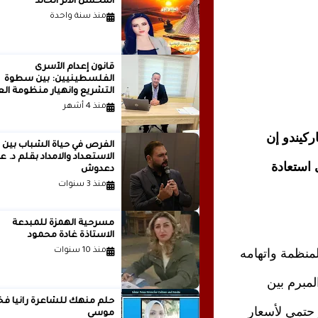
المحسن الأثر الخالد
منذ سنة واحدة
قانون إعدام الأسرى
الفلسطينيين: بين سطوة
التشريع وانهيار منظومة الع
الدولية...بقلم الدكتور وسيم 
منذ 4 أشهر
ركيندو إن
الفرص في حياة الشباب بين
الاستعداد والامداد بقلم
 استعادة
دعدوش
منذ 3 سنوات
مسرحية الهمزة للمبدعة
الاستاذة غادة محمود
منذ 10 سنوات
لمنظمة واتهامه
لمبرم بين
حلم منهك للشاعرة ر
 حتمي لأسعار
موسى