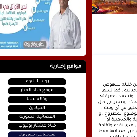
مواقع إخبارية
روسيا اليوم
وكالة الأنباء عشتار برس الإخبارية موقع إعلامي شامل , نسعى من خلاله للنهوض 
موقع قناة المنار
بالمشهد الإعلامي والثقافي في وطننا العربي وفي جميع القضايا الحياتية ، كما نسعى 
الى تقديم كل ماهو جديد بصدق ومهنية ، تهمنا آراؤكم واقتراحاتكم ، ونسعد بمعرفتها 
وكالة سانا
، كونوا دائما معنا كونوا مع الحدث . تنويه : تتم مراجعة كافة التعليقات ،وتنشر في حال 
الميادين
الموافقة عليها فقط. ويحتفظ موقع عشتار برس بحق حذف أي تعليق في أي وقت , 
ولأي سبب كان , ولن ينشر أي تعليق يتضمن اساءة أوخروجا عن الموضوع المطروح ,او 
الفضائية السورية
ان يتضمن اسماء اية شخصيات او يتناول اثارة للنعرات الطائفية والمذهبية او 
العنصرية آملين التقيد بمستوى راقي بالتعليقات حيث انها تعبر عن مدى تقدم وثقافة 
قناة عشتار يوتيوب
زوار موقع وكالة الأنباء عشتار برس الإخبارية علما ان التعليقات تعبر عن أصحابها فقط 
صفحتنا على فيس بوك