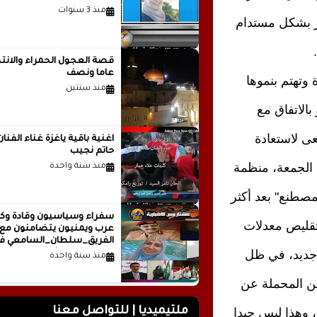
منذ 3 سنوات
ار بشكل مستدام
قصة العجول الحمراء والانتظ
عاما ونصف
 وتهتم بنموها
منذ سنتين
الاتفاق مع
عى لاستعادة
اغنية باقية ياغزة غناء الفنان
حاتم نجيب
 الجمعة، منظمة
منذ سنة واحدة
مصطنع" بعد أكثر
سفراء وسياسيون وقادة وكت
تقليص معدلات
عرب ويمنيون يتضامنون مع
الفريق_سلطان_السامعي ف
ن جديد، في ظل
وجه حملة التشويه.. تقرير
منذ سنة واحدة
صحفي
فن المحملة عن
ملتيميديا | للتواصل معنا
 وهذا ليس جيدا