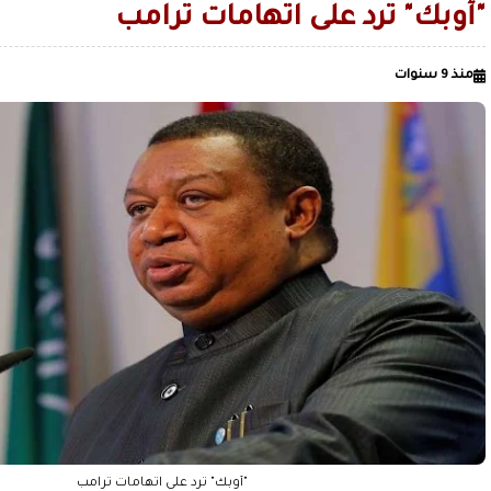
"أوبك" ترد على اتهامات ترامب
الصميدي| اليمن
زمن السيطرة على العقول قبل الميدان / بقلم عدنان عبدالله الجنيد
منذ 9 سنوات
"أوبك" ترد على اتهامات ترامب