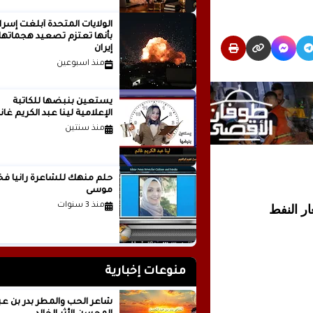
الولايات المتحدة أبلغت إسرا
بأنها تعتزم تصعيد هجماتها
إيران
منذ اسبوعين
يستعين بنبضها للكاتبة
الإعلامية لينا عبد الكريم غانم
منذ سنتين
حلم منهك للشاعرة ر
موسى
منذ 3 سنوات
ر النفط
منوعات إخبارية
شاعر الحب والمطر بدر بن