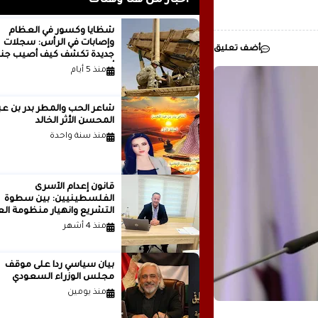
أخبار من هنا وهناك
شظايا وكسور في العظام
وإصابات في الرأس: سجلات
أضف تعليق
جديدة تكشف كيف أصيب جنو
أمريكيون في الحرب الإيرانية
منذ 5 أيام
شاعر الحب والمطر بدر بن
المحسن الأثر الخالد
منذ سنة واحدة
قانون إعدام الأسرى
الفلسطينيين: بين سطوة
التشريع وانهيار منظومة الع
الدولية...بقلم الدكتور وسيم 
منذ 4 أشهر
بيان سياسي رداً على موقف
مجلس الوزراء السعودي
منذ يومين