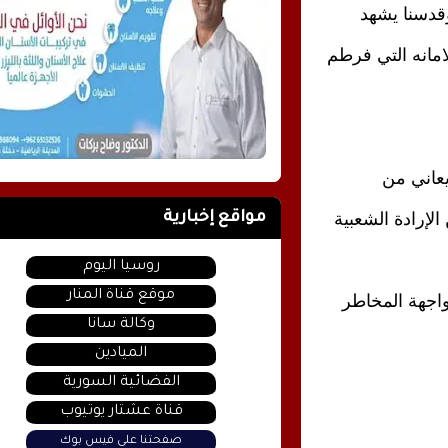
وقدسنا يشهد
اما ان تكونوا على قدر المسؤولية الوطنية والتاريخية وهذه الامانه التي فرطم 
وفي ظل هذا التدهور  الذي وضعتم  به هذا الشعب  سيبقى يعاني من 
شرعيتكم المنقوصة والمصطنعة في منظمة باتت لا تُعبر عن الإرادة الشعبية 
مواقع إخبارية
روسيا اليوم
موقع قناة المنار
ومجلس لا يتحمل أعباء المشروع الوطني الفلسطيني، ولا مواجهة المخاطر 
وكالة سانا
الميادين
الفضائية السورية
قناة عشتار يوتيوب
صفحتنا على فيس بوك