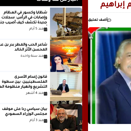
أخبار من هنا وهناك
إبراهيم
رئيسيا للذكاء
شظايا وكسور في العظام
وإصابات في الرأس: سجلات
أضف تعليق
مدينة ..بقلم ..مصطفى عبدالملك
جديدة تكشف كيف أصيب جنو
أمريكيون في الحرب الإيرانية
منذ 5 أيام
شاعر الحب والمطر بدر بن
المحسن الأثر الخالد
منذ سنة واحدة
قانون إعدام الأسرى
الفلسطينيين: بين سطوة
التشريع وانهيار منظومة الع
الدولية...بقلم الدكتور وسيم 
منذ 4 أشهر
بيان سياسي رداً على موقف
مجلس الوزراء السعودي
منذ 3 أيام