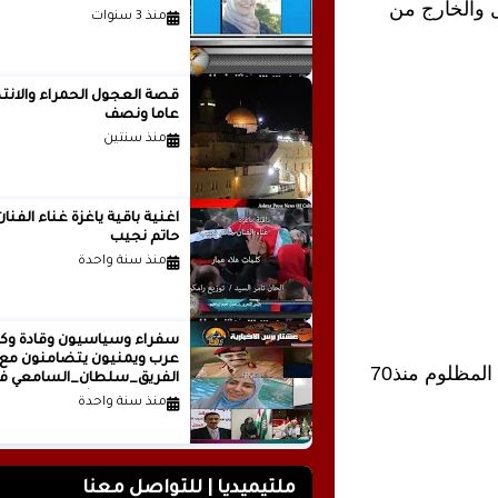
نريد منظمة التحرير الفلسطينية ان تعبر عن راي اهل الداخل والخارج من 
منذ 3 سنوات
قصة العجول الحمراء والانتظ
عاما ونصف
منذ سنتين
اغنية باقية ياغزة غناء الفنان
حاتم نجيب
منذ سنة واحدة
سفراء وسياسيون وقادة وكت
عرب ويمنيون يتضامنون مع
اما ان تتحمل منظمة التحرير مسؤولياتها كقيادة لهذا الشعب المظلوم منذ70 
الفريق_سلطان_السامعي ف
وجه حملة التشويه.. تقرير
منذ سنة واحدة
صحفي
ملتيميديا | للتواصل معنا