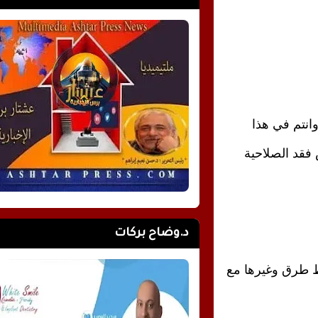
وإلا فلترحلوا عنا فاي اهلية  لهذا المجلس المسمى بالوطني وانتم في هذا 
التشرذم وهذا الانشقاق  اين القرار الوطني المستقل مجلس فقد الصلاحية 
د.وضاح بركات
وسقط كل ما تخطت به منظمة التحرير من اتفاقات وخرائط طرق وغيرها مع 