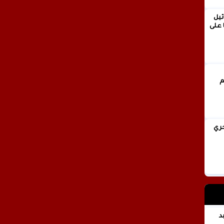
ئيل
 على
انيا فخري
 عبد