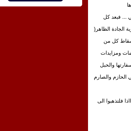
ا
وليتكم ثمنتم  دم الشهداء , للاسف استغل وبيع  بالمزاد العلني ... فبعد كل 
مامرّ بنا وبعد كل هذه التنازلات وعدم اتخاذ القرارات المصيرية الجادة الظاهر( 
بايعينا وبايعين القضية من زمان ) ولابد في هذه الحالة من اسقاط كل من 
تهاون وتخاذل  فلقد طفح الكيل فالقدس ليست مجال مفاوضات ومزايدات 
وفلسطين ليست للبيع والشراء وها هي ادارة ترامب نقلت سفارتها والحبل 
على الجرار ... اين الخطوات الملموسة واين الموقف الوطني الحازم والصارم 
طبعا ليست هناك اية مواقف حازمة ولاصارمة .... ااااااااااااااااذا فلتذهبوا الى 