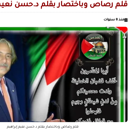
الأردن يعلن تسيير رحلات جوية منتظمة من عمان إلى صنعاء
قلم رصاص وباختصار بقلم د.حسن نعيم 
الحرس الثوري: دمرنا مستودع الزوارق الأمريكية المسيّرة ومركزا 
منذ 8 سنوات
الاصطناعي في البحرين
قليل من صنعاء القديمة.. لمن لا يعرف ال
الصميدي| اليمن
زمن السيطرة على العقول قبل الميدان / بقلم عدنان عبدالله الجنيد
قلم رصاص وباختصار بقلم د.حسن نعيم إبراهيم