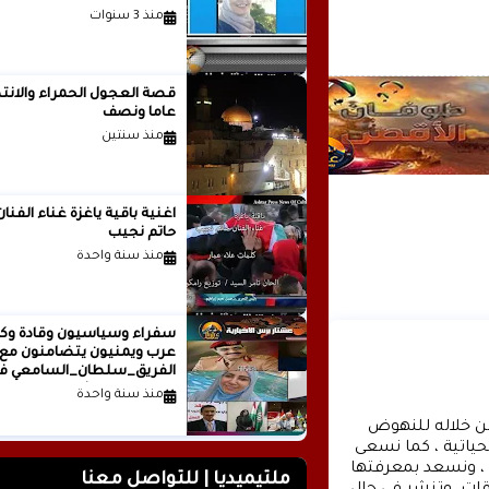
منذ 3 سنوات
قصة العجول الحمراء والانتظ
عاما ونصف
منذ سنتين
اغنية باقية ياغزة غناء الفنان
حاتم نجيب
منذ سنة واحدة
سفراء وسياسيون وقادة وكت
عرب ويمنيون يتضامنون مع
الفريق_سلطان_السامعي ف
وجه حملة التشويه.. تقرير
منذ سنة واحدة
صحفي
وكالة الأنباء عشتار برس الإخبارية موقع إعلامي شامل , نسعى من خلاله للنهوض 
بالمشهد الإعلامي والثقافي في وطننا العربي وفي جميع القضايا الحياتية ، كما نسعى 
الى تقديم كل ماهو جديد بصدق ومهنية ، تهمنا آراؤكم واقتراحاتكم ، ونسعد بمعرفتها 
ملتيميديا | للتواصل معنا