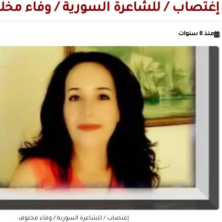
الأردن يعلن تسيير رحلات جوية منتظمة من عمان إلى صنعاء
إغتصاب / للشاعرة السورية / وفاء مخ
الحرس الثوري: دمرنا مستودع الزوارق الأمريكية المسيّرة ومركزا 
منذ 8 سنوات
الاصطناعي في البحرين
قليل من صنعاء القديمة.. لمن لا يعرف ال
الصميدي| اليمن
زمن السيطرة على العقول قبل الميدان / بقلم عدنان عبدالله الجنيد
إغتصاب / للشاعرة السورية / وفاء مخلوف