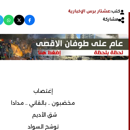
كتب:
عشتار برس الإخبارية
مشاركة
إغتصاب
مخضبون .. بالقاني .. مدادا
شق الأديم
توشح السواد