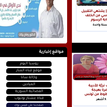
| يشتهي التقبيل
سي من الخلف
ابة الرسوم
ية!
سنة واحدة
مواقع إخبارية
روسيا اليوم
موقع قناة المنار
وكالة سانا
الميادين
حُرُوفٌ نَدِيَّةٌ للأديبة
رة بهيجة
الفضائية السورية
طوط من تونس
قناة عشتار يوتيوب
ر
صفحتنا على فيس بوك