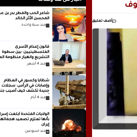
أخبار من هنا وهناك
لوف
رئيسيا للذكاء
شاعر الحب والمطر بدر بن
المحسن الأثر الخالد
أضف تعليق
مدينة ..بقلم ..مصطفى عبدالملك
منذ سنة واحدة
قانون إعدام الأسرى
الفلسطينيين: بين سطوة
التشريع وانهيار منظومة الع
الدولية...بقلم الدكتور وسيم 
منذ 4 أشهر
شظايا وكسور في العظام
وإصابات في الرأس: سجلات
جديدة تكشف كيف أصيب جنو
أمريكيون في الحرب الإيرانية
منذ 4 أيام
الولايات المتحدة أبلغت إسرا
بأنها تعتزم تصعيد هجماتها
إيران
منذ اسبوعين