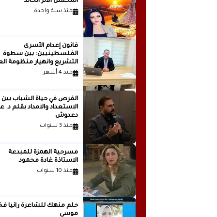
المحسن الأثر الخالد
منذ سنة واحدة
قانون إعدام الأسرى
الفلسطينيين: بين سطوة
التشريع وانهيار منظومة الع
الدولية...بقلم الدكتور وسيم 
منذ 4 أشهر
الفرص في حياة الشباب بين
الاستعداد والامداد بقلم
دعدوش
منذ 3 سنوات
مسرحية الهمزة للمبدعة
الاستاذة غادة محمود
منذ 10 سنوات
حلم منهك للشاعرة ر
موسى