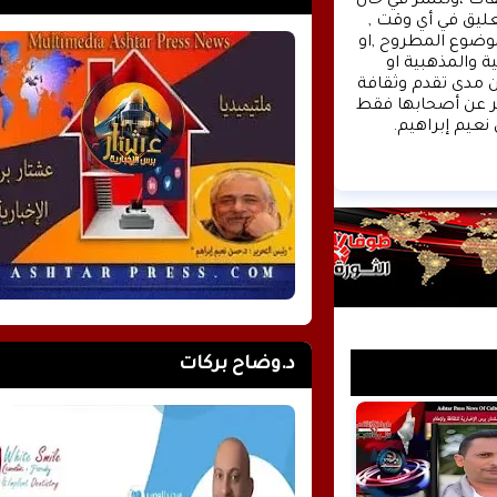
، كونوا دائما معنا كونوا مع الحدث . تنويه : تتم مراجعة كافة التعليقات ،وتنشر في حال 
الموافقة عليها فقط. ويحتفظ موقع عشتار برس بحق حذف أي تعليق في أي وقت , 
ولأي سبب كان , ولن ينشر أي تعليق يتضمن اساءة أوخروجا عن الموضوع المطروح ,او 
ان يتضمن اسماء اية شخصيات او يتناول اثارة للنعرات الطائفية والمذهبية او 
العنصرية آملين التقيد بمستوى راقي بالتعليقات حيث انها تعبر عن مدى تقدم وثقافة 
زوار موقع وكالة الأنباء عشتار برس الإخبارية علما ان التعليقات تعبر عن أصحابها فقط 
نعيم إبراهيم.
د.وضاح بركات