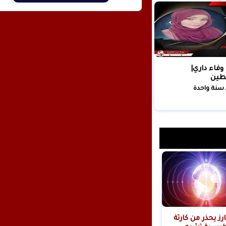
 وفاء داري|
طين
 سنة واحدة
ارز يحذر من كارثة