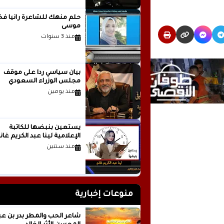
حلم منهك للشاعرة ر
موسى
منذ 3 سنوات
بيان سياسي رداً على موقف
مجلس الوزراء السعودي
منذ يومين
يستعين بنبضها للكاتبة
الإعلامية لينا عبد الكريم غانم
منذ سنتين
منوعات إخبارية
شاعر الحب والمطر بدر بن