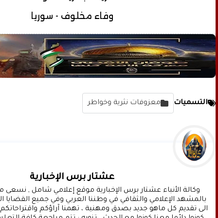
وفاء مخلوف - سوريا
التسميات
معزوفات نثرية وخواطر
عشتار برس الإخبارية