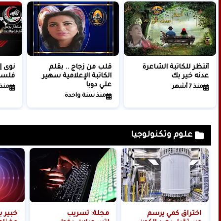
أنتظر للكاتبة الشاعرة
قلب من زجاج .. بقلم
نوى |
عدنه خير بك
الكاتبة الإعلامية سهير
فلس
علي دوبا
منذ 7 أشهر
منذ
منذ سنة واحدة
علوم وتكنولوجيا
اختراق كمي يرسم
مجلة: تسريب
خبير ب