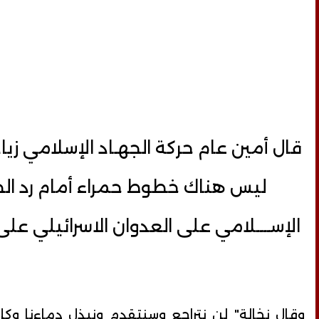
قال أمين عام حركة الجهـاد الإسلامي زياد 
ليس هناك خطوط حمراء أمام رد الجــه
الإســــلامي على العدوان الاسرائيلي عل
وقال نخالة" لن نتراجع وسنتقدم ونبذل دماءنا وكل