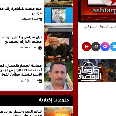
حلم منهك للشاعرة ر
موسى
منذ 3 سنوات
على العدوان الإسرائيلي
بيان سياسي رداً على موقف
مجلس الوزراء السعودي
منذ 20 ساعة
معادلة الحصار بالحصار.. كي
أعادت معادلة الردع في البحر
الأحمر تشكيل موازين القوة
الإقليمية؟الكاتب والباحث
منذ اسبوعين
السياسي عدنان عبدالله الجني
اليمن
منوعات إخبارية
شاعر الحب والمطر بدر بن