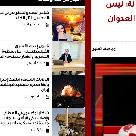
أخبار من هنا وهناك
الة: ليس
رئيسيا للذكاء
شاعر الحب والمطر بدر بن
العدوان
المحسن الأثر الخالد
مدينة ..بقلم ..مصطفى عبدالملك
منذ سنة واحدة
قانون إعدام الأسرى
أضف تعليق
الفلسطينيين: بين سطوة
التشريع وانهيار منظومة الع
الدولية...بقلم الدكتور وسيم 
منذ 4 أشهر
الولايات المتحدة أبلغت إسرا
بأنها تعتزم تصعيد هجماتها
إيران
منذ اسبوعين
شظايا وكسور في العظام
وإصابات في الرأس: سجلات
جديدة تكشف كيف أصيب جنو
أمريكيون في الحرب الإيرانية
منذ 3 أيام