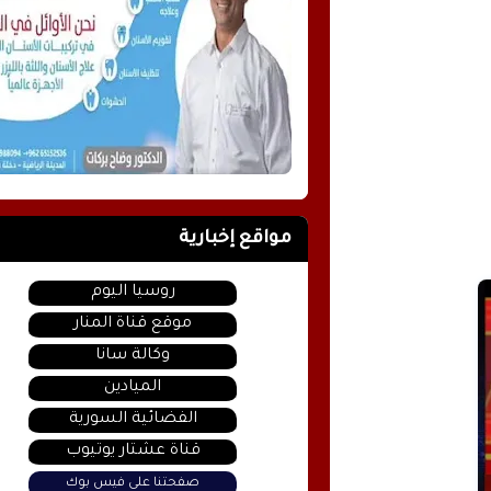
مواقع إخبارية
روسيا اليوم
موقع قناة المنار
وكالة سانا
الميادين
الفضائية السورية
قناة عشتار يوتيوب
صفحتنا على فيس بوك