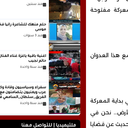
منذ سنتين
معركة مفتوحة
حلم منهك للشاعرة ر
موسى
منذ 3 سنوات
مع هذا العدوان
اغنية باقية ياغزة غناء الفنان
حاتم نجيب
منذ سنة واحدة
سفراء وسياسيون وقادة وكت
عرب ويمنيون يتضامنون مع
الفريق_سلطان_السامعي ف
 بداية المعركة
وجه حملة التشويه.. تقرير
منذ سنة واحدة
صحفي
أرض... نحن في
لحديث عن قضايا
ملتيميديا | للتواصل معنا