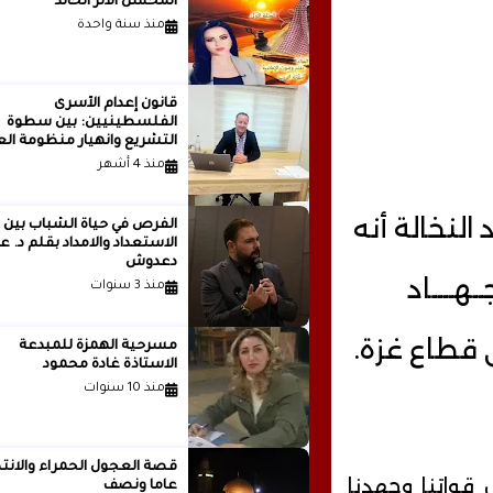
المحسن الأثر الخالد
منذ سنة واحدة
قانون إعدام الأسرى
الفلسطينيين: بين سطوة
التشريع وانهيار منظومة الع
الدولية...بقلم الدكتور وسيم 
منذ 4 أشهر
النخالة أنه
الفرص في حياة الشباب بين
الاستعداد والامداد بقلم
دعدوش
ــــاد
منذ 3 سنوات
ى قطاع غزة.
مسرحية الهمزة للمبدعة
الاستاذة غادة محمود
منذ 10 سنوات
قصة العجول الحمراء والانتظ
 قواتنا وجهدنا
عاما ونصف