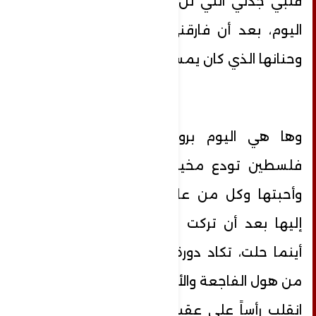
قلبي جدتي التي لن أستطيع رؤيتها بعد
اليوم، بعد أن فارقني صوتها وضحكاتها
وحنانها الذي كان يمسح كل أحزاني.
وها هي اليوم بروحها البيضاء ريحانة
فلسطين تودع مخيمها وأهلها وجيرانها
وأحبتها وكل من عاصرها أو حتى تعرف
إليها بعد أن تركت بصمة حبها وحنانها
أينما حلت، تكاد دورة الحياة تتوقف لدي
من هول الفاجعة والألم ، فهذا العالم الذي
انقلب رأساً على عقب بين الأمس واليوم،