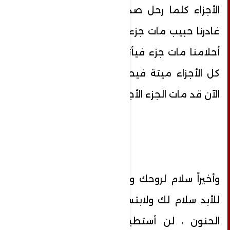
الأجزاء كلما رحل صديق مات جزء وكلما
غادرنا حبيب مات جزء وكلما قُتل حلم من
أحلامنا مات جزء فيأتي الموت الأكبر ليجد
كل الأجزاء ميتة فيحملها ويرحل" وها أنا
الآن قد مات الجزء الأجمل في حياتي.
وأخيراً سلام لروحك ولوجهك الذي غادرني
للأبد سلام لك ولابتسامك الدافئة وقلبك
الحنون ، لن أستطيع بعد اليوم من