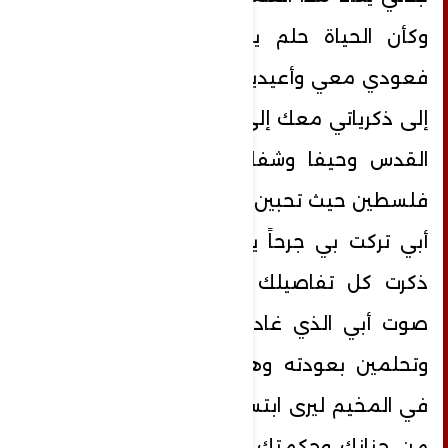
وكأن الحياة حلم يوقظنا منه الموت،
فعودي معي وأعيديني إلى بيتنا إلى أبي
إلى ذكرياتي معك إلى مخيمنا وأزقته إلى
القدس وحيفا وشفا عمرو عيلوط وكل
فلسطين حيث تحبين يا ريحانة قلبي وقلب
أبي تركت بي جرحاً يزدادُ شوقاً لك، كلما
ذكرت كل تفاصيلك المُتبقية بيننا، مع
صوت أبي الذي غادرنا وقلبك معلقٌ به
وتحلمين بعودته وهو يطرق باب منزلك
في المخيم ليرى ابتسامتك ويشحذ همته
من حنانك وحكمتك وغادرتنا ولم يتحقق