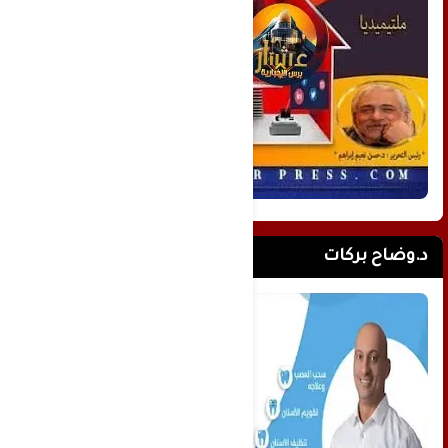
د.وضاح بركات