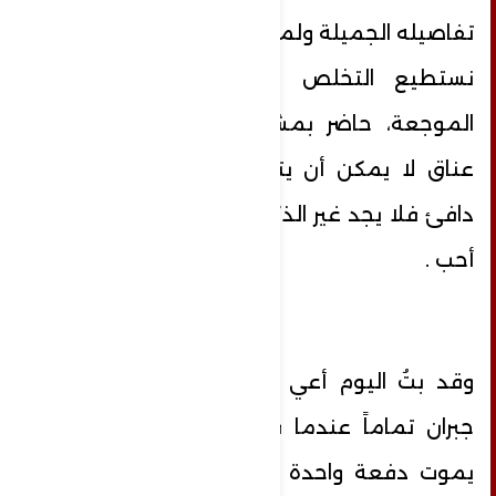
تفاصيله الجميلة ولمساته الحنونة، لكننا لا
نستطيع التخلص من حقيقة الحاضر
الموجعة، حاضر بمشاعر تائه يبحث عن
عناق لا يمكن أن يتم، يبحث عن حضن
دافئ فلا يجد غير الذكريات… بعد فراق من
أحب .
وقد بتُ اليوم أعي ما قاله جبران خليل
جبران تماماً عندما قال: " أن الانسان لا
يموت دفعة واحدة وإنما يموت بطريقة