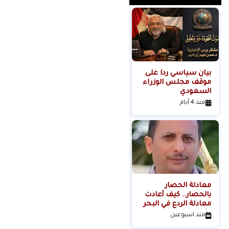
بيان سياسي رداً على
من التلال إلى
موقف مجلس الوزراء
السيطرة.. كيف تحول
السعودي
عنف المستوطنين إلى
مشروع استيطاني
منذ 4 أيام
منذ 4 أيام
منظم؟
معادلة الحصار
بالحصار.. كيف أعادت
معادلة الردع في البحر
الأحمر تشكيل موازين
منذ اسبوعين
القوة الإقليمية؟الكاتب