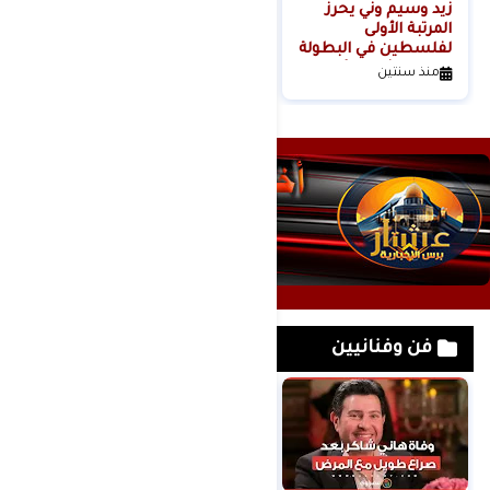
زيد وسيم وني يحرز
المرتبة الأولى
لفلسطين في البطولة
الدولية الثانية للأندية
منذ سنتين
كيوكوشنكاي" كأس
أوياما الدولي
فن وفنانيين