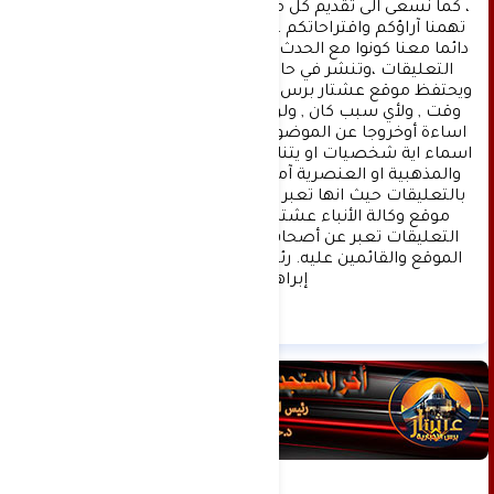
، كما نسعى الى تقديم كل ماهو جديد بصدق ومهنية ، 
تهمنا آراؤكم واقتراحاتكم ، ونسعد بمعرفتها ، كونوا 
دائما معنا كونوا مع الحدث . تنويه : تتم مراجعة كافة 
التعليقات ،وتنشر في حال الموافقة عليها فقط. 
ويحتفظ موقع عشتار برس بحق حذف أي تعليق في أي 
وقت , ولأي سبب كان , ولن ينشر أي تعليق يتضمن 
اساءة أوخروجا عن الموضوع المطروح ,او ان يتضمن 
اسماء اية شخصيات او يتناول اثارة للنعرات الطائفية 
والمذهبية او العنصرية آملين التقيد بمستوى راقي 
بالتعليقات حيث انها تعبر عن مدى تقدم وثقافة زوار 
موقع وكالة الأنباء عشتار برس الإخبارية علما ان 
التعليقات تعبر عن أصحابها فقط ولا تعبر عن رأي 
الموقع والقائمين عليه. رئيس التحرير د:حسن نعيم 
إبراهيم.