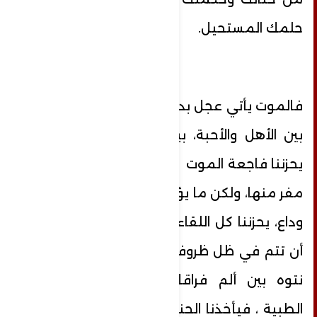
حلمك المستحيل.
فالموت يأتي عجل بدون سابق إنذار، مفرقا
بين الأهل والأحبة، بيننا وبين من نحب ،
يحزننا فاجعة الموت والفقد لأنه حقيقة لا
مفر منها، ولكن ما يؤلمنا أكثر الفراق بدون
وداع، يحزننا كل اللقاءات التي لم يكتب لها
أن تتم في ظل ظروفنا القاهرة ، فها نحن
نتوه بين ألم فراقك والاشتياق لروحك
الطبية ، فيأخذنا الحنين إلى الماضي بأدق