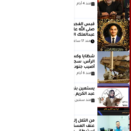
منذ 4 أيام
قَبس الفجر المتهادي العظيم محمد
صلى الله عليه وسلم .. بقلم مصطفى
عبدالملك الصميدي | اليمن
منذ 17 ساعة
شظايا وكسور في العظام وإصابات في
الرأس: سجلات جديدة تكشف كيف
أصيب جنود أمريكيون في الحرب الإيرانية
منذ 6 أيام
يستعين بنبضها للكاتبة الإعلامية لينا
عبد الكريم غانم
منذ سنتين
من التلال إلى السيطرة.. كيف تحول
عنف المستوطنين إلى مشروع