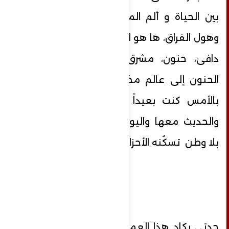
بين الحياة و ألم الموت، بين أمل اللقاء
وهول الفراق، ها هو اليوم ينتقل من عالم
دافئ، حنون، مشرق بابتسامتها ووجها
الحنون إلى عالم مظلم ، حزين حضنه ،
بالأمس كنت بعيداً عنها وأحلم بلقائها
والحديث معها واليوم أعيش كلاجئ تائه
بلا وطن تسكُنه الأحزان.
جدتي يكاد هذا العمر يمضي بلمح البصر