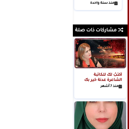
الرسوم الجمركية!
منذ سنة واحدة
مشاركات ذات صلة
أكتبُ لكَ للكاتبة
ومضة (ذوبانُ الأسير) ​
الشاعرة عدنة خير بك
بقلم الشاعرة رانيا
سمير
منذ 7 أشهر
منذ 6 أشهر