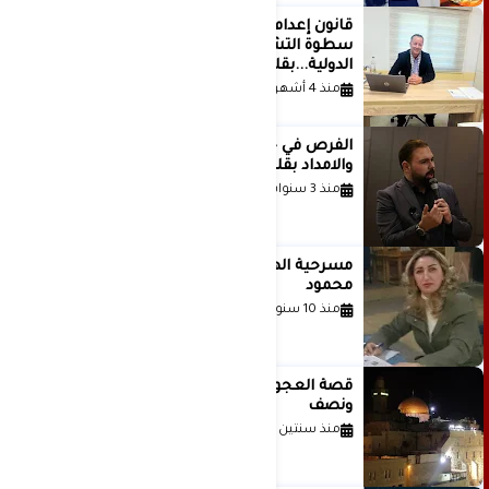
قانون إعدام الأسرى الفلسطينيين: بين
سطوة التشريع وانهيار منظومة العدالة
الدولية...بقلم الدكتور وسيم وني
منذ 4 أشهر
الفرص في حياة الشباب بين الاستعداد
والامداد بقلم د. عبادة دعدوش
منذ 3 سنوات
مسرحية الهمزة للمبدعة الاستاذة غادة
محمود
منذ 10 سنوات
قصة العجول الحمراء والانتظار عاما
ونصف
منذ سنتين