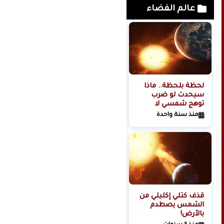
عالم الفضاء
لحظة بلحظة.. ماذا
هل تبدأ روسيا الحرب
سيحدث لو ضرب
العالمية الثالثة من
توهج شمسي لا
الفضاء؟
تتحمله البشرية
منذ سنة واحدة
منذ سنتين
كوكبنا؟
قذف كتلي إكليلي من
الشمس يصطدم
بالأرض!