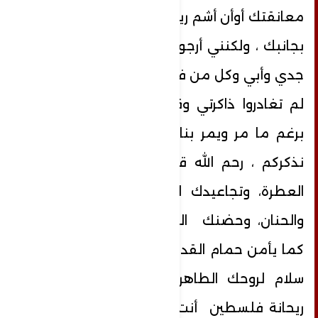
معانقتك أوأن أشم ريحك ، أو حتى الجلوس
بجانبك ، ولكنني أرجوك يا جدتي أن تخبري
جدي وأبي وكل من فارقنا ممن نحب أنكم
لم تغادروا ذاكرتي وقلبي الوفي لذكراكم
برغم ما مر ويمر بنا وما ألم بنا لانزال
نذكركم ، رحم الله قلبك الطيب ورائحتك
العطرة، وتجاعيدك التي تسكنها الطيبة
والحنان، وحضنك الدافئ الذي نأمن به
كما يأمن حمام القدس والحرم في أرجائه
سلام لروحك الطاهرة كنت وستبقين يا
ريحانة فلسطين أنت الفصل الأجمل في