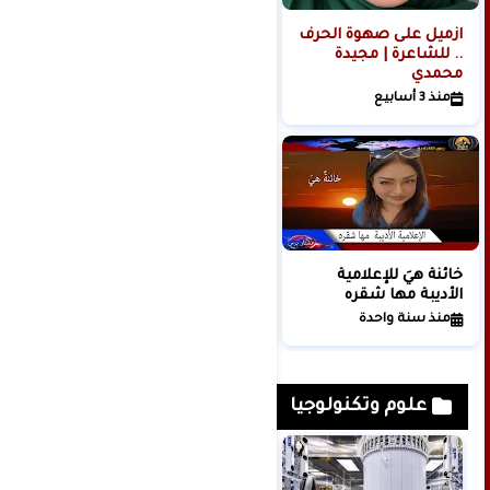
ازميل على صهوة الحرف
نوى | وفاء داري|
.. للشاعرة | مجيدة
فلسطين
محمدي
منذ سنة واحدة
منذ 3 أسابيع
خائنةٌ هيَ للإعلامية
أجنّةُ التراب .. للشاعرة
الأديبة مها شقره
الأديبة معينة عبود
منذ سنة واحدة
منذ شهر واحد
علوم وتكنولوجيا