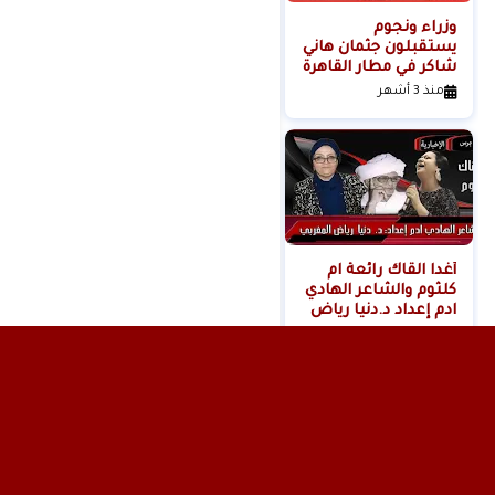
وزراء ونجوم
لحظة القبض على
يستقبلون جثمان هاني
خادمة هدى شعراوي
شاكر في مطار القاهرة
المتهمة بقتلها ( فديو
)
منذ 3 أشهر
منذ 6 أشهر
أغدا القاك رائعة ام
كلثوم والشاعر الهادي
ادم إعداد د.دنيا رياض
المغربي
منذ 11 شهر