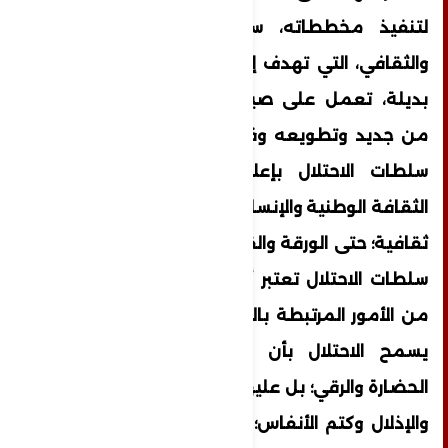
لتنفيذ مخططاته، سياسة الإفراغ الفكري
والثقافي، التي تهدف إلى زرع ثقافة مشوّهة
بديلة، تعمل على صياغة نفسية المعتقل
من جديد وتطويعه وفق إرادتها؛ لهذا قامت
سلطات الاحتلال بإعلان الحظر التام على
الثقافة الوطنية والإنسانية؛ بل على كل وسيلة
ثقافية؛ حتى الورقة والقلم والكتاب؛ فقد كانت
سلطات الاحتلال تعتبر أن امتلاك ورقة وقلمًا
من الأمور المرتبطة بالحضارة والرقي؛ لهذا لم
يسمح الاحتلال بأن يتوجه معتقليه نحو
الحضارة والرقي؛ بل عليهم أن يبقوا تحت القهر
والإذلال وكتم الأنفاس؛ فكان لابد للمعتقلين