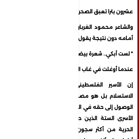
عشرون بئرا تعبق الصحراء ماء"
والشاعر محمود الغرباوي فيتألم لمرور سنيه
أمامه دون نتيجة يقول
" لست أبكي.. شعرة بيضاء صارت
عندما أوغلت في غاب الزمن"
إن الأسير الفلسطيني لا يملك رفاهية
الاستسلام بل هو مصمم على الصمود حتى
الوصول إلى حقه في الحرية والحياة وكلنا نذكر
الأسرى الستة الذين حفروا نفقا وخرجوا إلى
الحرية من أكثر سجون الاحتلال تحصينا في