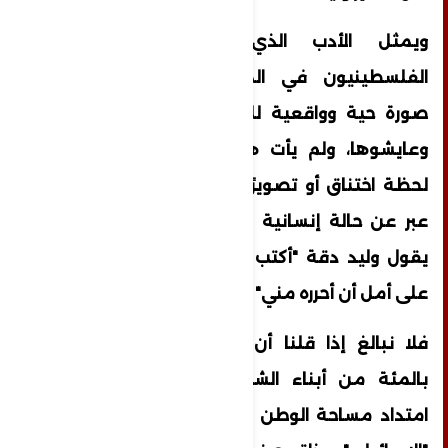
ويمثل الأدب الذي كتبه المعتقلون
الفلسطينيون في المعتقلات "الإسرائيلية"
صورة حية وواقعية للمعاناة التي مروا بها
وعايشوها، ولم يأت هذا الأدب تنفيسًا عن
لحظة اختناق أو تصويرًا للحظات بطولة؛ إنما
عبر عن حالة إنسانية وأبعاد فكرية ونضالية
يقول وليد دقة "أكتب حتى أتحرر من السجن
على أمل أن أحرره مني"
فلا نبالغ إذا قلنا أن نحو خمسة وثمانين
بالمئة من أبناء الشعب الفلسطيني على
امتداد مساحة الوطن المحتل دخل المعتقل