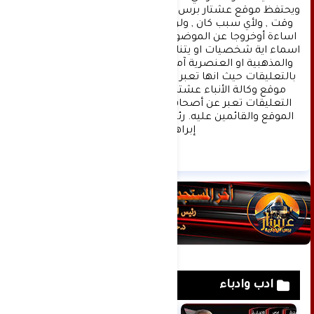
ويحتفظ موقع عشتار برس بحق حذف أي تعليق في أي 
وقت , ولأي سبب كان , ولن ينشر أي تعليق يتضمن 
اساءة أوخروجا عن الموضوع المطروح ,او ان يتضمن 
اسماء اية شخصيات او يتناول اثارة للنعرات الطائفية 
والمذهبية او العنصرية آملين التقيد بمستوى راقي 
بالتعليقات حيث انها تعبر عن مدى تقدم وثقافة زوار 
موقع وكالة الأنباء عشتار برس الإخبارية علما ان 
التعليقات تعبر عن أصحابها فقط ولا تعبر عن رأي 
الموقع والقائمين عليه. رئيس التحرير د:حسن نعيم 
إبراهيم.
ادب وادباء