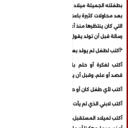
بطفلته الجميلة ميلاد عام ألفين وثمانية عشر
بعد محاولات كثيرة باءت بالفشل، هذه الطفلة
التي كان ينتظرها منذ أعوام كثيرة وقد كتب لها
رسالة قبل أن تولد يقول فيها
"أكتب لطفل لم يولد بعد..
أكتب لفكرة أو حلم بات يرهب السجان دون
قصد أو علم، وقبل أن يتحقق..
أكتب لأي طفل كان أو طفلة..
أكتب لابني الذي لم يأت الى الحياة بعد..
أكتب لميلاد المستقبل، فهكذا نريد أن نسميه/