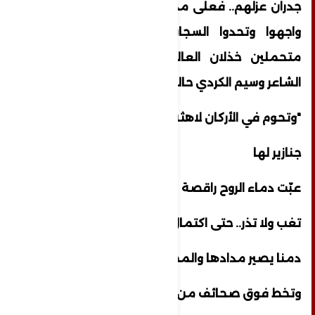
جدران عزلهم.. فعلى مدى عقود من الاعتقال
واجهوا وتحدوا السجان بكل قوة وجبروت
متحملين خذلان العالم أجمع، وقد وصف
الشاعر وسيم الكردي حالة الاشتباك مع السجان
"وتحوم في الأركان لاهثة
جنازير لها
عبّت دماء الروح راقصة
تغب ولا تذر.. حتى اكتمال المجزرة
دمنا يصير مدادها والمحبرة
وتخط فوق صحائف من جلدنا