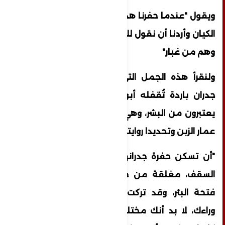
ويقول "عندما حفرنا هذا النفق حطمنا عقيدة
الكيان وأردنا أن نقول للأمة أن هذا الوحش هو
وهم من غبار"
ولنقرأ هذه الجمل التي كُتبت في مكان له
جدران باردة تُقفله أبواب حديدية حراسها لا
يعتبرون من البشر، وهي جزء من كتابات الأسير
عمار الزبن وتحديدا روايته "الزمرة"
"أن تسكن حفرة جدرانها من التراب، مقوّسة
السقف، مغلقة من جميع الجهات ما دون
فتحة البئر، وقد تركت ظهر الأرض بما فيه
وراءك، لا بد أنك مختلف حد الجنون العاقل،