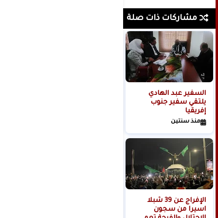
مشاركات ذات صلة
السفير عبد الهادي
طفلان شهيدان بدم بارد
يلتقي سفير جنوب
خلال عدوان الاحتلال
إفريقيا
المتواصل على جنين
ومخيمها
منذ سنتين
منذ سنتين
الإفراج عن 39 شبلا
طوفان الأقصى.. صمود
اسيرا من سجون
وتضحيات مستمرة بقلم