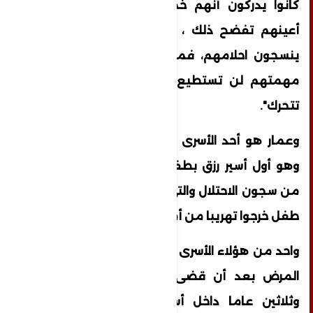
كانوا يدركون أنهم خمس حكايات مختلفة،
أعينهم تفضح ذلك ، يقظتهم كشفت كيف
ينسجون احلامهم، فمهما أخفت الأمر جدية
مهمتهم لن تستطيع سلب إنسانيتهم التي
تتحرك".
وعمار هو أحد الأسرى المحكومين بالمؤبدات
وهو أول أسير رزق بطفل عبر النطف المهربة
من سجون الاحتلال والتي زادت اليوم عن المئة
طفل خرجوا تهريبا من أمام أعين السجانين.
واحد من هؤلاء الأسرى وليد دقة والذي يعاني
المرض بعد أن قضى ما يزيد على سبعة
وثلاثين عاما داخل أسوار السجن وقد رزق