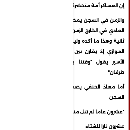
إن العساكر أمة متحضرة"
والزمن في السجن يمضي ببطء لا يشبه زمننا
العادي في الخارج الزمن عندهم مؤلم في كل
ثانية وهذا ما أكده وليد دقة في كتابه الزمن
الموازي إذ يقارن بين الزمن الحقيقي وزمن
الأسير يقول "وقتنا يمضي ووقتهم ماله
طرفان"
أما معاذ الحنفي يصف سنواته الطوال في
السجن
"عشرون عاما لم تنل منك السنين
عشرون نارا للشتاء