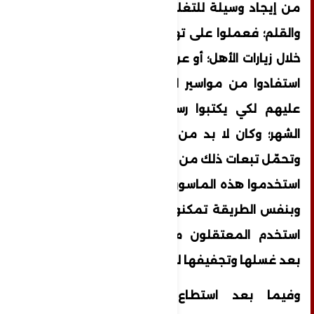
من إيجاد وسيلة للتغلب على مشكلة الورقة
والقلم؛ فعملوا على تهريب أدوات الكتابة من
خلال زيارات الأهل؛ أو عن طريق المحامين؛ كما
استفادوا من مواسير الأقلام التي كانت توزع
عليهم لكي يكتبوا رسائل لذويهم مرة في
الشهر؛ وكان لا بد من إخفاء إحدى المواسير
وتحمّل تبعات ذلك من عقاب جماعي، ومن ثم
استخدموا هذه الماسورة في كتابة ما يريدون؛
وبنفس الطريقة تمكنوا من توفير الورق. كما
استخدم المعتقلون مغلفات اللبنة والزبدة
بعد غسلها وتجفيفها للكتابة عليها.
وفيما بعد استطاع الأسرى بصمودهم