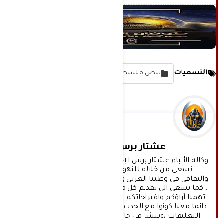
التسميات
نبض فلسطين
عشتار برس الإخبارية
وكالة الأنباء عشتار برس الإخبارية موقع إعلامي شامل 
, نسعى من خلاله للنهوض بالمشهد الإعلامي 
والثقافي في وطننا العربي وفي جميع القضايا الحياتية 
، كما نسعى الى تقديم كل ماهو جديد بصدق ومهنية ، 
تهمنا آراؤكم واقتراحاتكم ، ونسعد بمعرفتها ، كونوا 
دائما معنا كونوا مع الحدث . تنويه : تتم مراجعة كافة 
التعليقات ،وتنشر في حال الموافقة عليها فقط. 