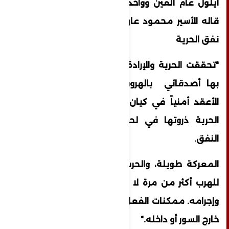
أيلول عام ألفين وواحد وعشرين، أذكركم بما
قاله الأسير محمود عارضة أحد أبطال عملية
نفق الحرية
"تحققت الحرية والإرادة في أول لحظة حدّثت
بها أصدقائي بالهروب من “سجن الخزنة”
الأعقد أمنياً في كيان الاحتلال، ووصلت تلك
الحرية ذروتها في لحظة البزوغ من فتحة
النفق.
المعركة طويلة، والحرب سجال. وقد خططت
للهرب أكثر من مرة لا يهزمني جبروت السجّان
وإجرامه. ممكنات الفعل لا تنضب، ونحن الأحرار
خارج السور أو داخله."