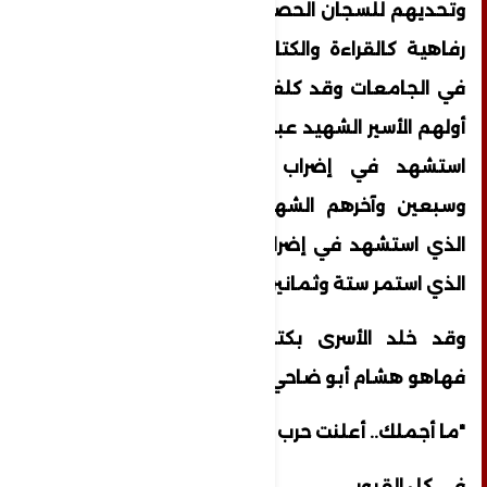
وتحديهم للسجان الحصول على ما يراه البعض
رفاهية كالقراءة والكتابة والتعليم والتسجيل
في الجامعات وقد كلفهم هذا دماء وشهداء
أولهم الأسير الشهيد عبد القادر أبو الفحم الذي
استشهد في إضراب عام ألف وتسعمئة
وسبعين وآخرهم الشهيد الشيخ خضر عدنان
الذي استشهد في إضرابه الفردي عن الطعام
الذي استمر ستة وثمانين يوما.
وقد خلد الأسرى بكتاباتهم هذه الإضرابات
فهاهو هشام أبو ضاحي يقول
"ما أجملك.. أعلنت حرب الجوع والأمعاء
في كل القبور