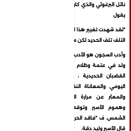
نائل البرغوثي والذي كان محكوما بأربعين سنة
يقول
"لقد شهدت تغيير هذا الباب مرتين والسبب كان
التلف تلف الحديد لكن معنوياتنا لن تتلف"
وأدب السجون هو الأدب الانساني النضالي الذي
ولد في عتمة وظلام الأقبية والزنازين وخلف
القضبان الحديدية ، وخرج من رحم الوجع
اليومي والمعاناة النفسية والقهر الذاتي ،
والمعبّر عن مرارة التعذيب وآلام التنكيل
وهموم الأسير وتوقه لنور الحرية وخيوط
الشمس. ف "فاقد الحرية لا يفقد الإرادة" كما
قال الأسير وليد دقة.