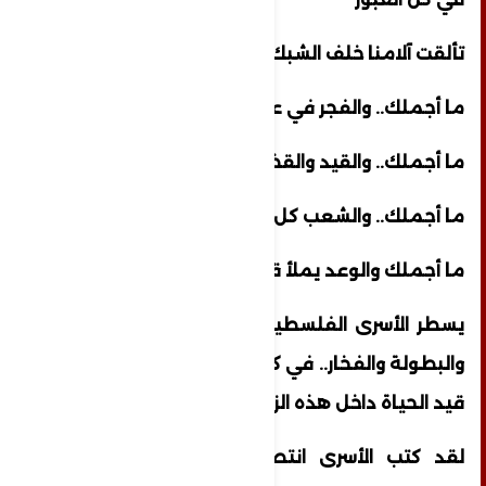
تألقت آلامنا خلف الشبك
ما أجملك.. والفجر في عينيك في شفتيك
ما أجملك.. والقيد والقضبان تدمي جبهتك
ما أجملك.. والشعب كل الشعب يرقب عودتك
ما أجملك والوعد يملأ قبضتك"
يسطر الأسرى الفلسطينيون يوميا ملاحم العز
والبطولة والفخار.. في كل يوم يبقون فيه على
قيد الحياة داخل هذه الزنازين الموحشة
لقد كتب الأسرى انتصاراتهم بدمائهم على