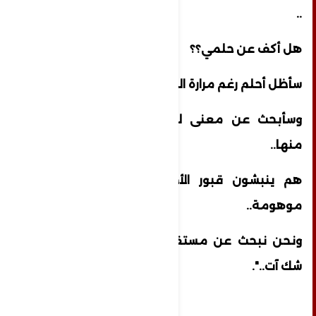
..
هل أكف عن حلمي؟؟
سأظل أحلم رغم مرارة الواقع..
وسأبحث عن معنى للحياة رغم ما فقدته
منها..
هم ينبشون قبور الأجداد بحثاً عن أصالة
موهومة..
ونحن نبحث عن مستقبل أفضل للأحفاد.. لا
شك آت..".