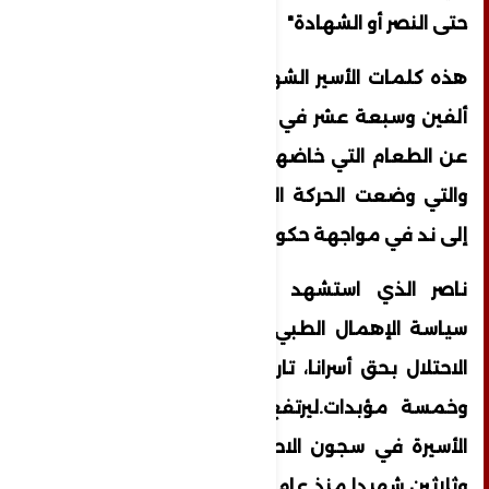
حتى النصر أو الشهادة"
هذه كلمات الأسير الشهيد ناصر أبو حميد عام
ألفين وسبعة عشر في واحد من أكبر الإضرابات
عن الطعام التي خاضها الأسرى الفلسطينيون
والتي وضعت الحركة الفلسطينية الأسيرة ندا
إلى ند في مواجهة حكومة الاحتلال وسجانيه.
ناصر الذي استشهد العام الماضي بسبب
سياسة الإهمال الطبي التي تمارسها حكومة
الاحتلال بحق أسرانا، تاركا خلفه أمّا لشهيدين
وخمسة مؤبدات.ليرتفع عدد شهداء الحركة
الأسيرة في سجون الاحتلال إلى مئتين واثنين
وثلاثين شهيدا منذ عام ألف وتسعمئة وسبعة