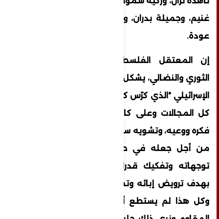
ناهدة نزال، وزكية شموط، وختام خطاب، وسعاد
غنيم، وجميلة بدران، وحليمة فريتخ، وعائشة
عودة.
إن المعتقل الفلسطيني بفكره ومحتواه
الثوري والنضالي، يشكل هدفًا أساسيًا للاحتلال"
الإسرائيلي "الذي كرّس كل طاقاته وجهوده في
كل المجالات وعلى كافة الأصعدة لتشويش
فكره ووعيه، وتشويه سلوكه وأفعاله النضالية؛
من أجل جعله في حالة شك ذاتي؛ لإحباط
توجهاته وتفكيك قدراته الكفاحية والثورية؛
بهدف ترويض إبائه وتحطيم إرادته وصموده،
وكل هذا لم يستطع أن يثني عزيمة البطل
المقاوم ونرى ذلك جليا فيما كتب من داخل