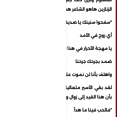
الزنازين هاهو الشاعر هشام أبو ضاحي يقول
"سفحوا سنينك يا صديقي
أي روح في الأمد
يا مهجة الأحرار في هذا النفق
ضمد بجرحك جرحنا
واهتف بأنا لن نموت على هوامشها الطرق"
لقد بقي الأسير متعاليا على كل الجراح مؤمنا
بأن هذا القيد إلى زوال والفرج قريب
"فالحب فينا ما هدأ