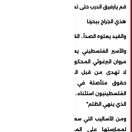
قم يارفيق الدرب حتى تعتلي
هذي الجراح ببحرنا
والقيد يعلوه الصدأ.. القيد يعلوه الصدأ"
والأسير الفلسطيني يعرف الدرب جيدا يقول
مروان البرغوثي المحكوم بالمؤبدات " الحقوق
لا تهدى من قبل الظالم، الحرية والكرامة
حقوق متأصلة في الإنسانية ولن يكون
الفلسطينيون استثناء.. إنهاء الاحتلال وحده هو
الذي ينهي الظلم"
ومن الأساليب التي سعى الاحتلال "الإسرائيلي"
لممارستها على المعتقلين الفلسطينيين