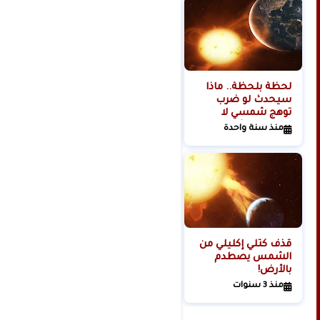
لحظة بلحظة.. ماذا
هل تبدأ روسيا الحرب
سيحدث لو ضرب
العالمية الثالثة من
توهج شمسي لا
الفضاء؟
تتحمله البشرية
منذ سنة واحدة
منذ سنتين
كوكبنا؟
قذف كتلي إكليلي من
الشمس يصطدم
بالأرض!
منذ 3 سنوات