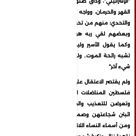
"الإسرائيلي"، وذاق صنوف العذاب وتشرّب آلام
القهر والحرمان، وواجه جلاّده بالصبر والصمود
والتحدي؛ منهم من تحرر، وأكثرهم مازال ينتظر،
وبعضهم لقي ربه هو يشدّ على القضبان،
وكما يقول الأسير وليد دقة "للسجن رائحة
تشبه رائحة الموت.. وللموت رائحة الموت ولا
شيء آخر"
ولم يقتصر الاعتقال على الرجال؛ بل طال نساء
فلسطين المناضلات اللاتي دخلن المعتقل،
وتعرضن للتعذيب والقهر والإذلال، إلا أنهن
اثبتن شجاعتهن وصمودهن أمام جلاديهن.
ومن أسماء النساء اللاتي كتبن خلف القضبان: