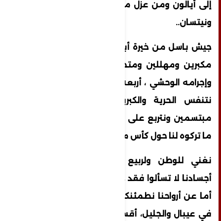
إلى أيالون ومن عزل مجدو إلى هداريم وسبع
ونيتسان..
جيش باسل من خيرة أبناء هذا الشعب.. نصرخ
مكبرين ومهللين ومتحدين للسجان وبطشه
وإجرامه الوحشي ، أربعة وثلاثون يوما وما زلنا
نتنفس الحرية والكبرياء نسير إلى الموت
مبتسمين ونتربع على بطانية سوداء هي كل
ما تركوه لنا حول كأس ماء وقليل من الملح
نغني للوطن ولربيع الانتصار القادم، عن
أجسادنا لا تسألوا فقد خانتنا وتهاوت منذ أيام
أما عن أرواحنا نطمئنكم صامدون كما الصخر
في عيبال والجليل، أقسمنا اليمين أن نواصل