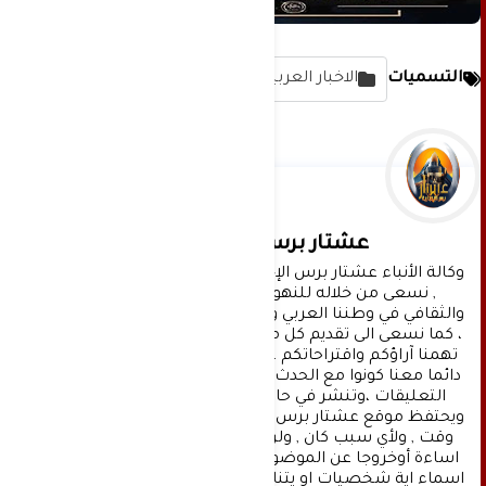
التسميات
الاخبار العربية
عشتار برس الإخبارية
وكالة الأنباء عشتار برس الإخبارية موقع إعلامي شامل 
, نسعى من خلاله للنهوض بالمشهد الإعلامي 
والثقافي في وطننا العربي وفي جميع القضايا الحياتية 
، كما نسعى الى تقديم كل ماهو جديد بصدق ومهنية ، 
تهمنا آراؤكم واقتراحاتكم ، ونسعد بمعرفتها ، كونوا 
دائما معنا كونوا مع الحدث . تنويه : تتم مراجعة كافة 
التعليقات ،وتنشر في حال الموافقة عليها فقط. 
ويحتفظ موقع عشتار برس بحق حذف أي تعليق في أي 
وقت , ولأي سبب كان , ولن ينشر أي تعليق يتضمن 
اساءة أوخروجا عن الموضوع المطروح ,او ان يتضمن 
اسماء اية شخصيات او يتناول اثارة للنعرات الطائفية 