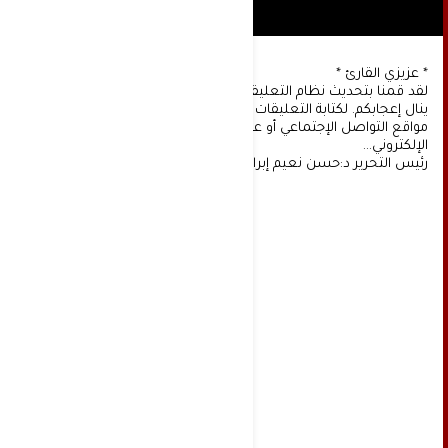
* عزيزي القارئ *
لقد قمنا بتحديث نظام التعليقات على موقعنا، ونأمل أن
ينال إعجابكم. لكتابة التعليقات يجب أولا التسجيل عن طريق
مواقع التواصل الإجتماعي أو عن طريق خدمة البريد
الإلكتروني...
رئيس التحرير د:حسن نعيم إبراهيم.