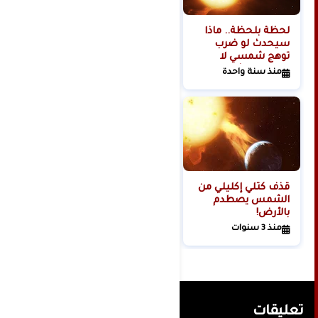
لحظة بلحظة.. ماذا
هل تبدأ روسيا الحرب
سيحدث لو ضرب
العالمية الثالثة من
توهج شمسي لا
الفضاء؟
تتحمله البشرية
منذ سنة واحدة
منذ سنتين
كوكبنا؟
قذف كتلي إكليلي من
الشمس يصطدم
بالأرض!
منذ 3 سنوات
تعليقات