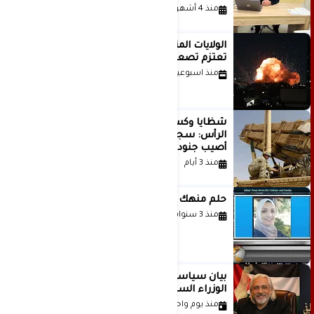
منذ 4 أشهر
الولايات المتحدة أبلغت إسرائيل بأنها
تعتزم تصعيد هجماتها على إيران
منذ اسبوعين
شظايا وكسور في العظام وإصابات في
الرأس: سجلات جديدة تكشف كيف
أصيب جنود أمريكيون في الحرب الإيرانية
منذ 3 أيام
حلم منهك للشاعرة رانيا فخري موسى
منذ 3 سنوات
بيان سياسي رداً على موقف مجلس
الوزراء السعودي
منذ يوم واحد