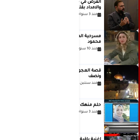
الفرص في حياة الشباب بين الاستعداد
والامداد بقلم د. عبادة دعدوش
منذ 3 سنوات
مسرحية الهمزة للمبدعة الاستاذة غادة
محمود
منذ 10 سنوات
قصة العجول الحمراء والانتظار عاما
ونصف
منذ سنتين
حلم منهك للشاعرة رانيا فخري موسى
منذ 3 سنوات
اغنية باقية ياغزة غناء الفنان حاتم نجيب