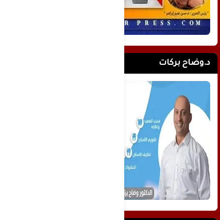
د.وضاح بركات