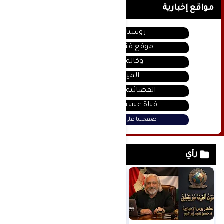
مواقع إخبارية
روسيا اليوم
موقع قناة المنار
وكالة سانا
الميادين
الفضائية السورية
قناة عشتار يوتيوب
صفحتنا على فيس بوك
رأي