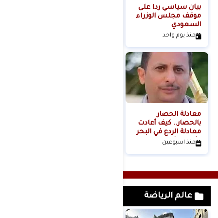
بيان سياسي رداً على
من التلال إلى
موقف مجلس الوزراء
السيطرة.. كيف تحول
السعودي
عنف المستوطنين إلى
مشروع استيطاني
منذ يوم واحد
منذ يومين
منظم؟
معادلة الحصار
بالحصار.. كيف أعادت
معادلة الردع في البحر
الأحمر تشكيل موازين
منذ اسبوعين
القوة الإقليمية؟الكاتب
والباحث السياسي
عدنان عبدالله الجنيد-
اليمن
عالم الرياضة