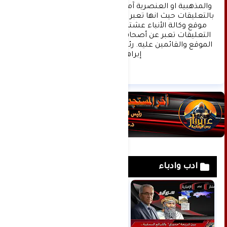
والمذهبية او العنصرية آملين التقيد بمستوى راقي 
بالتعليقات حيث انها تعبر عن مدى تقدم وثقافة زوار 
موقع وكالة الأنباء عشتار برس الإخبارية علما ان 
التعليقات تعبر عن أصحابها فقط ولا تعبر عن رأي 
الموقع والقائمين عليه. رئيس التحرير د:حسن نعيم 
إبراهيم.
ادب وادباء