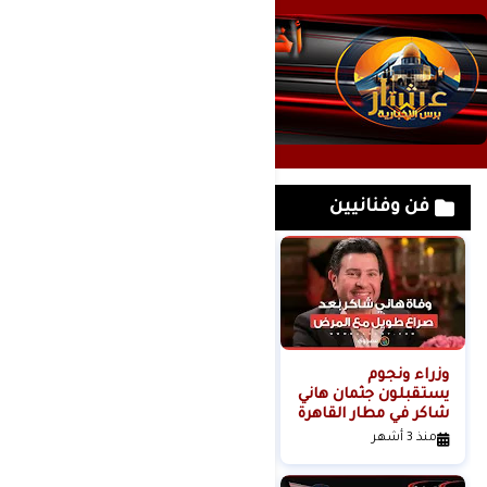
فن وفنانيين
وزراء ونجوم
لحظة القبض على
يستقبلون جثمان هاني
خادمة هدى شعراوي
شاكر في مطار القاهرة
المتهمة بقتلها ( فديو
)
منذ 3 أشهر
منذ 6 أشهر