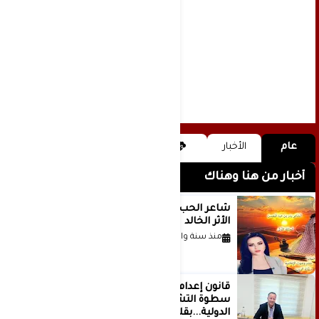
عام
الأخبار
أخبار من هنا وهناك
شاعر الحب والمطر بدر بن عبد المحسن
الأثر الخالد
منذ سنة واحدة
قانون إعدام الأسرى الفلسطينيين: بين
سطوة التشريع وانهيار منظومة العدالة
الدولية...بقلم الدكتور وسيم وني