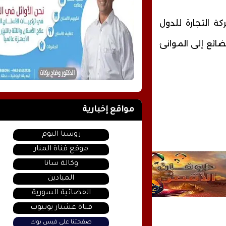
ة التجارة للدول
بضائع إلى الموانئ
مواقع إخبارية
روسيا اليوم
موقع قناة المنار
وكالة سانا
الميادين
الفضائية السورية
قناة عشتار يوتيوب
صفحتنا على فيس بوك