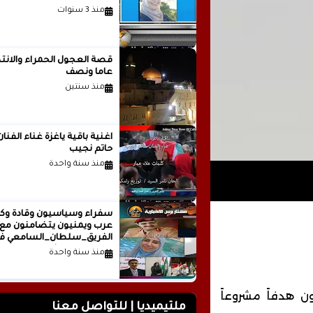
منذ 3 سنوات
قصة العجول الحمراء والانتظ
عاما ونصف
منذ سنتين
اغنية باقية ياغزة غناء الفنان
حاتم نجيب
منذ سنة واحدة
سفراء وسياسيون وقادة وكت
عرب ويمنيون يتضامنون مع
الفريق_سلطان_السامعي ف
وجه حملة التشويه.. تقرير
منذ سنة واحدة
صحفي
ن هدفاً مشروعاً
ملتيميديا | للتواصل معنا