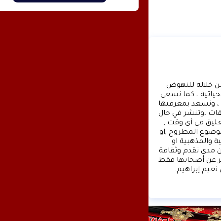
وكالة الأنباء عشتار برس الإخبارية موقع إعلامي شامل , نسعى من خلاله للنهوض 
بالمشهد الإعلامي والثقافي في وطننا العربي وفي جميع القضايا الحياتية ، كما نسعى 
الى تقديم كل ماهو جديد بصدق ومهنية ، تهمنا آراؤكم واقتراحاتكم ، ونسعد بمعرفتها 
، كونوا دائما معنا كونوا مع الحدث . تنويه : تتم مراجعة كافة التعليقات ،وتنشر في حال 
الموافقة عليها فقط. ويحتفظ موقع عشتار برس بحق حذف أي تعليق في أي وقت , 
ولأي سبب كان , ولن ينشر أي تعليق يتضمن اساءة أوخروجا عن الموضوع المطروح ,او 
ان يتضمن اسماء اية شخصيات او يتناول اثارة للنعرات الطائفية والمذهبية او 
العنصرية آملين التقيد بمستوى راقي بالتعليقات حيث انها تعبر عن مدى تقدم وثقافة 
زوار موقع وكالة الأنباء عشتار برس الإخبارية علما ان التعليقات تعبر عن أصحابها فقط 
نعيم إبراهيم.