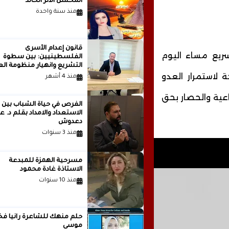
المحسن الأثر الخالد
منذ سنة واحدة
قانون إعدام الأسرى
ريع مساء اليوم
الفلسطينيين: بين سطوة
التشريع وانهيار منظومة الع
الدولية...بقلم الدكتور وسيم 
 لاستمرار العدو
منذ 4 أشهر
ماعية والحصار بحق
الفرص في حياة الشباب بين
الاستعداد والامداد بقلم
دعدوش
منذ 3 سنوات
مسرحية الهمزة للمبدعة
الاستاذة غادة محمود
منذ 10 سنوات
حلم منهك للشاعرة ر
موسى