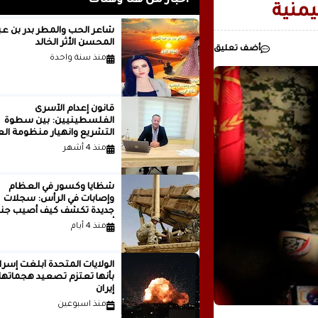
أخبار من هنا وهناك
يمنية
رئيسيا للذكاء
شاعر الحب والمطر بدر بن
المحسن الأثر الخالد
أضف تعليق
مدينة ..بقلم ..مصطفى عبدالملك
منذ سنة واحدة
قانون إعدام الأسرى
الفلسطينيين: بين سطوة
التشريع وانهيار منظومة الع
الدولية...بقلم الدكتور وسيم 
منذ 4 أشهر
شظايا وكسور في العظام
وإصابات في الرأس: سجلات
جديدة تكشف كيف أصيب جنو
أمريكيون في الحرب الإيرانية
منذ 4 أيام
الولايات المتحدة أبلغت إسرا
بأنها تعتزم تصعيد هجماتها
إيران
منذ اسبوعين