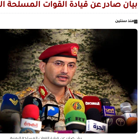
الأردن يعلن تسيير رحلات جوية منتظمة من عمان إلى صنعاء
بيان صادر عن قيادة القوات المسلحة ال
الحرس الثوري: دمرنا مستودع الزوارق الأمريكية المسيّرة ومركزا 
منذ سنتين
الاصطناعي في البحرين
قليل من صنعاء القديمة.. لمن لا يعرف ال
الصميدي| اليمن
زمن السيطرة على العقول قبل الميدان / بقلم عدنان عبدالله الجنيد
بيان صادر عن قيادة القوات المسلحة اليمنية