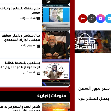
حلم منهك للشاعرة ر
موسى
منذ 3 سنوات
بيان سياسي رداً على موقف
مجلس الوزراء السعودي
منذ يوم واحد
يستعين بنبضها للكاتبة
الإعلامية لينا عبد الكريم غانم
منذ سنتين
ية، منع مرور السفن
منوعات إخبارية
 يدخل لقطاع غزة
شاعر الحب والمطر بدر بن