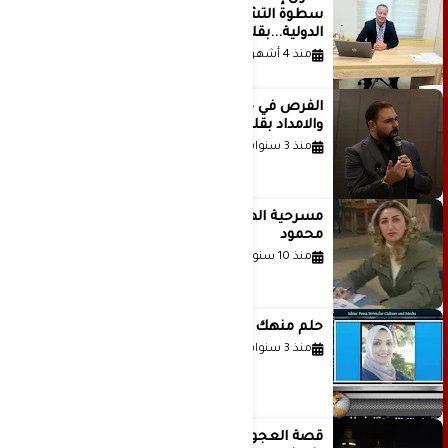
سطوة التشريع وانهيار منظومة العدالة
الدولية...بقلم الدكتور وسيم وني
منذ 4 أشهر
الفرص في حياة الشباب بين الاستعداد
والامداد بقلم د. عبادة دعدوش
منذ 3 سنوات
مسرحية الهمزة للمبدعة الاستاذة غادة
محمود
منذ 10 سنوات
حلم منهك للشاعرة رانيا فخري موسى
منذ 3 سنوات
قصة العجول الحمراء والانتظار عاما