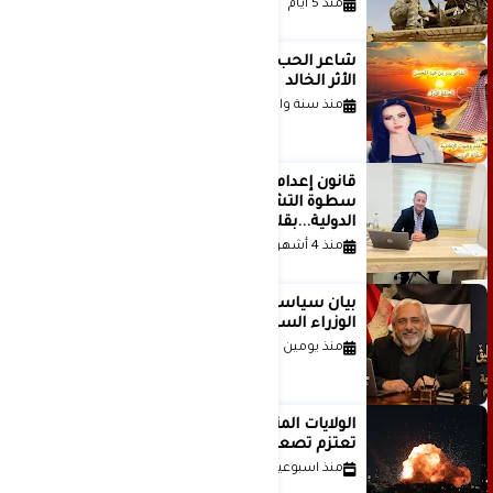
منذ 5 أيام
شاعر الحب والمطر بدر بن عبد المحسن
الأثر الخالد
منذ سنة واحدة
قانون إعدام الأسرى الفلسطينيين: بين
سطوة التشريع وانهيار منظومة العدالة
الدولية...بقلم الدكتور وسيم وني
منذ 4 أشهر
بيان سياسي رداً على موقف مجلس
الوزراء السعودي
منذ يومين
الولايات المتحدة أبلغت إسرائيل بأنها
تعتزم تصعيد هجماتها على إيران
منذ اسبوعين