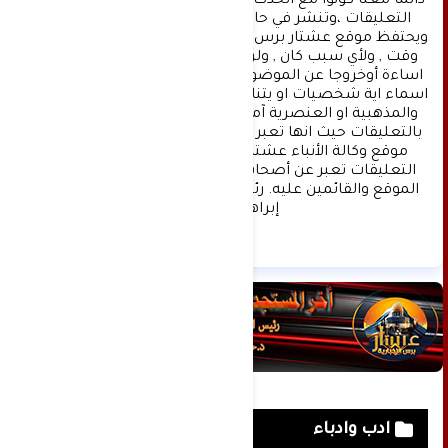
دائما معنا كونوا مع الحدث . تنويه : تتم مراجعة كافة 
التعليقات ،وتنشر في حال الموافقة عليها فقط. 
ويحتفظ موقع عشتار برس بحق حذف أي تعليق في أي 
وقت , ولأي سبب كان , ولن ينشر أي تعليق يتضمن 
اساءة أوخروجا عن الموضوع المطروح ,او ان يتضمن 
اسماء اية شخصيات او يتناول اثارة للنعرات الطائفية 
والمذهبية او العنصرية آملين التقيد بمستوى راقي 
بالتعليقات حيث انها تعبر عن مدى تقدم وثقافة زوار 
موقع وكالة الأنباء عشتار برس الإخبارية علما ان 
التعليقات تعبر عن أصحابها فقط ولا تعبر عن رأي 
الموقع والقائمين عليه. رئيس التحرير د:حسن نعيم 
إبراهيم.
ادب وادباء