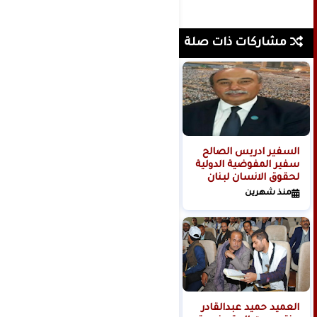
مشاركات ذات صلة
السفير ادريس الصالح
الفريق_سلطان_السـامعي
سفير المفوضية الدولية
في برقية وفاء للأحرار:
لحقوق الانسان لبنان
الأقلام المأجورة
المقاومة يصدر بيان
تتهاوى… والمواقف
منذ شهرين
منذ شهرين
تضامن
الحرة تثبت حضورها
العميد حميد عبدالقادر
مستشار الرئاسة