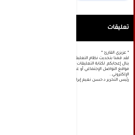
تعليقات
* عزيزي القارئ *
لقد قمنا بتحديث نظام التعليقات على موقعنا، ونأمل أن
ينال إعجابكم. لكتابة التعليقات يجب أولا التسجيل عن طريق
مواقع التواصل الإجتماعي أو عن طريق خدمة البريد
الإلكتروني...
رئيس التحرير د:حسن نعيم إبراهيم.