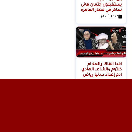
يستقبلون جثمان هاني
خادمة هدى شعراوي
شاكر في مطار القاهرة
المتهمة بقتلها ( فديو
)
منذ 3 أشهر
منذ 6 أشهر
أغدا القاك رائعة ام
كلثوم والشاعر الهادي
ادم إعداد د.دنيا رياض
المغربي
منذ 11 شهر