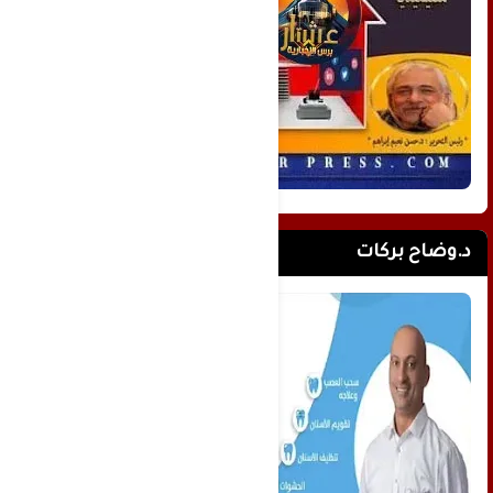
د.وضاح بركات