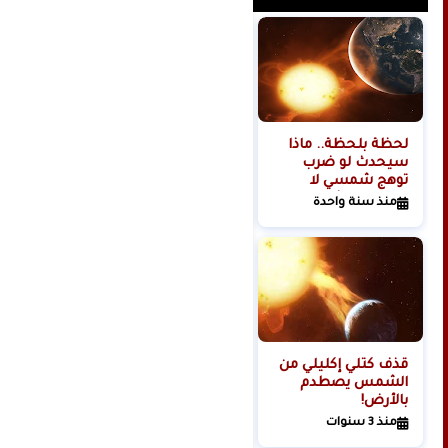
لحظة بلحظة.. ماذا
هل تبدأ روسيا الحرب
سيحدث لو ضرب
العالمية الثالثة من
توهج شمسي لا
الفضاء؟
تتحمله البشرية
منذ سنة واحدة
منذ سنتين
كوكبنا؟
قذف كتلي إكليلي من
الشمس يصطدم
بالأرض!
منذ 3 سنوات