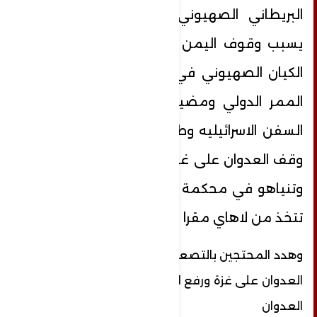
البريطاني الصهيوني على اليمن وذلك
يسبب وقوف اليمن مع فلسطين وخنق
الكيان الصهيوني في البحر الاحمر واغلاق
الممر الدولي ومضيق باب المندب امام
السفن الاسرائيليه وطالب المحتجين سرعة
وقف العدوان على غزة ومحاكمة جوبايدن
وتنياهو في محكمة الجنايات الدولية التي
تتخذ من لاهاي مقرا لها
وهدد المحتجين بالتصعيد في حال لم يتم وقف
العدوان على غزة ورفع الحصار عن اليمن ووقف
العدوان