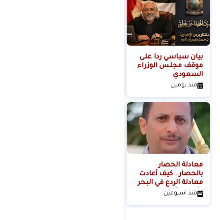
بيان سياسي رداً على
من التلال إلى
موقف مجلس الوزراء
السيطرة.. كيف تحول
السعودي
عنف المستوطنين إلى
مشروع استيطاني
منذ يومين
منذ 3 أيام
منظم؟
معادلة الحصار
بالحصار.. كيف أعادت
معادلة الردع في البحر
الأحمر تشكيل موازين
منذ اسبوعين
القوة الإقليمية؟الكاتب
والباحث السياسي
عدنان عبدالله الجنيد-