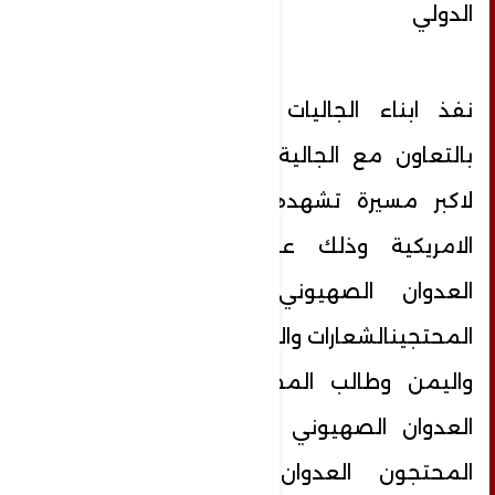
الدولي
نفذ ابناء الجاليات العربية والاسلامية
بالتعاون مع الجالية اليمنية في نيورك
لاكبر مسيرة تشهدها الولايات المتحدة
الامريكية وذلك على خلفية استمرار
العدوان الصهيوني على غزة رفع
المحتجينالشعارات والاعلام وعلم فلسطين
واليمن وطالب المحتجين بسرعة وقف
العدوان الصهيوني على غزة كما ادان
المحتجون العدوان الثلاثي الامريكي