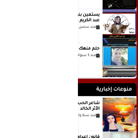
يستعين بنبضها للكاتبة الإعلامية لينا
عبد الكريم غانم
منذ سنتين
حلم منهك للشاعرة رانيا فخري موسى
منذ 3 سنوات
منوعات إخبارية
شاعر الحب والمطر بدر بن عبد المحسن
الأثر الخالد
منذ سنة واحدة
قانون إعدام الأسرى الفلسطينيين: بين