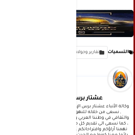
التسميات
تقارير وجولات مصورة
عشتار برس الإخبارية
وكالة الأنباء عشتار برس الإخبارية موقع إعلامي شامل 
, نسعى من خلاله للنهوض بالمشهد الإعلامي 
والثقافي في وطننا العربي وفي جميع القضايا الحياتية 
، كما نسعى الى تقديم كل ماهو جديد بصدق ومهنية ، 
تهمنا آراؤكم واقتراحاتكم ، ونسعد بمعرفتها ، كونوا 