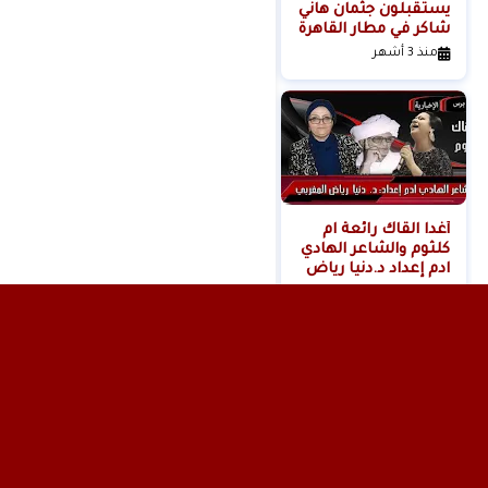
يستقبلون جثمان هاني
خادمة هدى شعراوي
شاكر في مطار القاهرة
المتهمة بقتلها ( فديو
)
منذ 3 أشهر
منذ 6 أشهر
أغدا القاك رائعة ام
كلثوم والشاعر الهادي
ادم إعداد د.دنيا رياض
المغربي
منذ 11 شهر