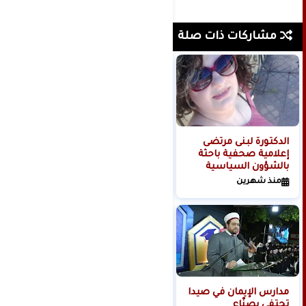
مشاركات ذات صلة
الدكتورة لبنى مرتضى
الإعلامية اليمنية د. بدور
إعلامية صحفية باحثة
الديلمي ترسل برقية
بالشؤون السياسية
تهنئة بمناسبة حلول
والدولية
العام الهجري الجديد
منذ شهرين
منذ شهر واحد
1448هـ،
مدارس الإيمان في صيدا
الفريق أول سلطان
تحتفي بصنّاع
السامعي حين يتكلم