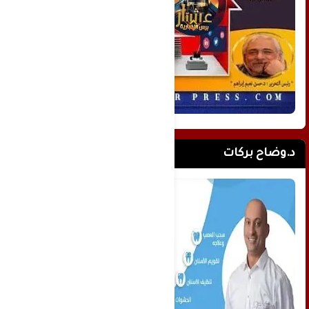
د.وضاح بركات