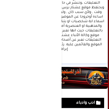
التعليقات ،وتنشر في حال الموافقة عليها فقط. 
ويحتفظ موقع عشتار برس بحق حذف أي تعليق في أي 
وقت , ولأي سبب كان , ولن ينشر أي تعليق يتضمن 
اساءة أوخروجا عن الموضوع المطروح ,او ان يتضمن 
اسماء اية شخصيات او يتناول اثارة للنعرات الطائفية 
والمذهبية او العنصرية آملين التقيد بمستوى راقي 
بالتعليقات حيث انها تعبر عن مدى تقدم وثقافة زوار 
موقع وكالة الأنباء عشتار برس الإخبارية علما ان 
التعليقات تعبر عن أصحابها فقط ولا تعبر عن رأي 
الموقع والقائمين عليه. رئيس التحرير د:حسن نعيم 
إبراهيم.
ادب وادباء