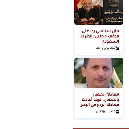
بيان سياسي رداً على
من التلال إلى
موقف مجلس الوزراء
السيطرة.. كيف تحول
السعودي
عنف المستوطنين إلى
مشروع استيطاني
منذ يوم واحد
منذ يومين
منظم؟
معادلة الحصار
بالحصار.. كيف أعادت
معادلة الردع في البحر
الأحمر تشكيل موازين
منذ اسبوعين
القوة الإقليمية؟الكاتب
والباحث السياسي
عدنان عبدالله الجنيد-