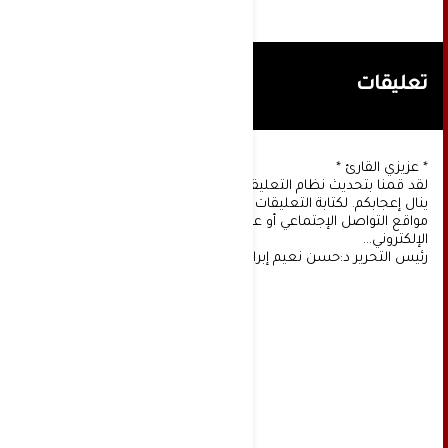
تعليقات
* عزيزي القارئ *
لقد قمنا بتحديث نظام التعليقات على موقعنا، ونأمل أن
ينال إعجابكم. لكتابة التعليقات يجب أولا التسجيل عن طريق
مواقع التواصل الإجتماعي أو عن طريق خدمة البريد
الإلكتروني...
رئيس التحرير د:حسن نعيم إبراهيم.