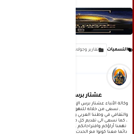
التسميات
تقارير وجولات مصورة
عشتار برس الإخبارية
وكالة الأنباء عشتار برس الإخبارية موقع إعلامي شامل 
, نسعى من خلاله للنهوض بالمشهد الإعلامي 
والثقافي في وطننا العربي وفي جميع القضايا الحياتية 
، كما نسعى الى تقديم كل ماهو جديد بصدق ومهنية ، 
تهمنا آراؤكم واقتراحاتكم ، ونسعد بمعرفتها ، كونوا 
دائما معنا كونوا مع الحدث . تنويه : تتم مراجعة كافة 