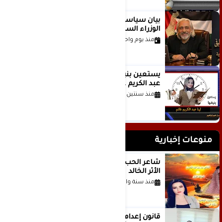
بيان سياسي رداً على موقف مجلس
الوزراء السعودي
منذ يوم واحد
يستعين بنبضها للكاتبة الإعلامية لينا
عبد الكريم غانم
منذ سنتين
منوعات إخبارية
شاعر الحب والمطر بدر بن عبد المحسن
الأثر الخالد
منذ سنة واحدة
قانون إعدام الأسرى الفلسطينيين: بين