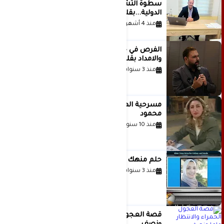
سطوة التشريع وانهيار منظومة العدالة
الدولية...بقلم الدكتور وسيم وني
منذ 4 أشهر
الفرص في حياة الشباب بين الاستعداد
والامداد بقلم د. عبادة دعدوش
منذ 3 سنوات
مسرحية الهمزة للمبدعة الاستاذة غادة
محمود
منذ 10 سنوات
حلم منهك للشاعرة رانيا فخري موسى
منذ 3 سنوات
قصة العجول الحمراء والانتظار عاما