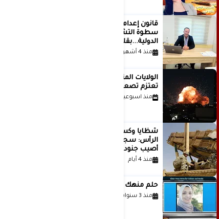
قانون إعدام الأسرى الفلسطينيين: بين
سطوة التشريع وانهيار منظومة العدالة
الدولية...بقلم الدكتور وسيم وني
منذ 4 أشهر
الولايات المتحدة أبلغت إسرائيل بأنها
تعتزم تصعيد هجماتها على إيران
منذ اسبوعين
شظايا وكسور في العظام وإصابات في
الرأس: سجلات جديدة تكشف كيف
أصيب جنود أمريكيون في الحرب الإيرانية
منذ 4 أيام
حلم منهك للشاعرة رانيا فخري موسى
منذ 3 سنوات