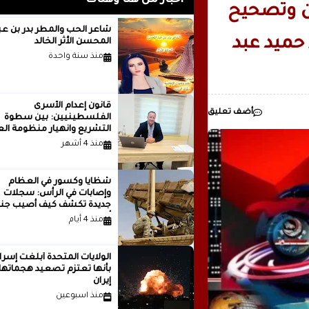
أخبار من هنا وهناك
مدينة ..بقلم ..مصطفى عبدالملك
ين وتصحيح
شاعر الحب والمطر بدر بن
حميد عبد
المحسن الأثر الخالد
منذ سنة واحدة
قانون إعدام الأسرى
أضف تعليق
الفلسطينيين: بين سطوة
التشريع وانهيار منظومة الع
الدولية...بقلم الدكتور وسيم 
منذ 4 أشهر
شظايا وكسور في العظام
وإصابات في الرأس: سجلات
جديدة تكشف كيف أصيب جنو
أمريكيون في الحرب الإيرانية
منذ 4 أيام
الولايات المتحدة أبلغت إسرا
بأنها تعتزم تصعيد هجماتها
إيران
منذ اسبوعين