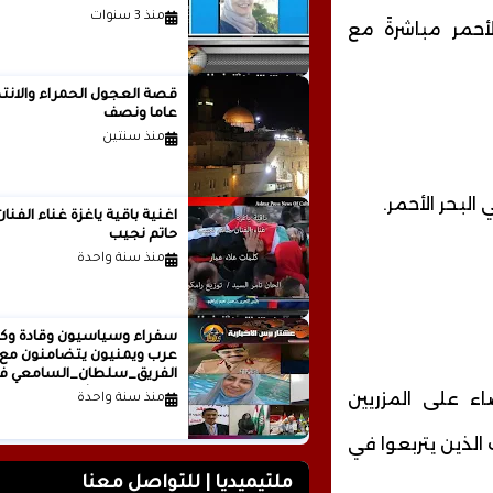
منذ 3 سنوات
أحمر مباشرةً مع
قصة العجول الحمراء والانتظ
عاما ونصف
منذ سنتين
لبحر الأحمر.
اغنية باقية ياغزة غناء الفنان
حاتم نجيب
منذ سنة واحدة
سفراء وسياسيون وقادة وكت
عرب ويمنيون يتضامنون مع
الفريق_سلطان_السامعي ف
وجه حملة التشويه.. تقرير
اء على المزريين
منذ سنة واحدة
صحفي
لذين يتربعوا في
ملتيميديا | للتواصل معنا