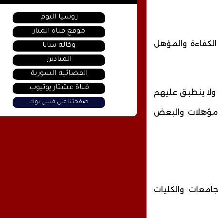
روسيا اليوم
موقع قناة المنار
 الكفاءة والمؤهل
وكالة سانا
الميادين
الفضائية السورية
قناة عشتار يوتيوب
 ولا ينطبق عليهم
صفحتنا على فيس بوك
 مؤهلات والبعض
امعات والكليات