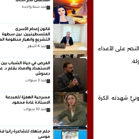
المحسن الأثر الخالد
منذ سنة واحدة
قانون إعدام الأسرى
الفلسطينيين: بين سطوة
التشريع وانهيار منظومة الع
الدولية...بقلم الدكتور وسيم 
منذ 4 أشهر
لنصر على الأعداء
لة.
الفرص في حياة الشباب بين
الاستعداد والامداد بقلم
دعدوش
منذ 3 سنوات
يٍّ شهدته الكرة
مسرحية الهمزة للمبدعة
الاستاذة غادة محمود
منذ 10 سنوات
حلم منهك للشاعرة ر
موسى