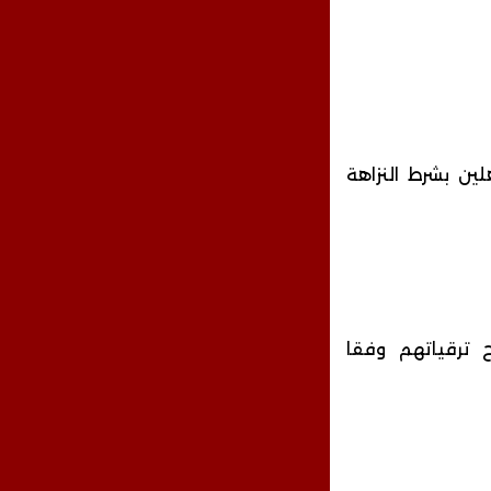
لين بشرط النزاهة
 ترقياتهم وفقا