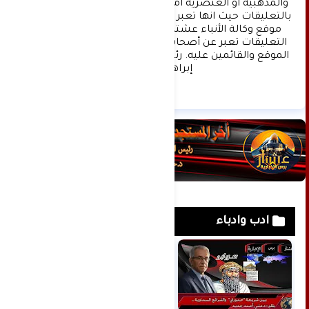
والمذهبية او العنصرية آملين التقيد بمستوى راقي 
بالتعليقات حيث انها تعبر عن مدى تقدم وثقافة زوار 
موقع وكالة الأنباء عشتار برس الإخبارية علما ان 
التعليقات تعبر عن أصحابها فقط ولا تعبر عن رأي 
الموقع والقائمين عليه. رئيس التحرير د:حسن نعيم 
إبراهيم.
ادب وادباء