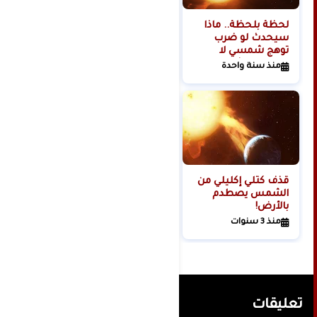
لحظة بلحظة.. ماذا
هل تبدأ روسيا الحرب
سيحدث لو ضرب
العالمية الثالثة من
توهج شمسي لا
الفضاء؟
تتحمله البشرية
منذ سنة واحدة
منذ سنتين
كوكبنا؟
قذف كتلي إكليلي من
الشمس يصطدم
بالأرض!
منذ 3 سنوات
تعليقات