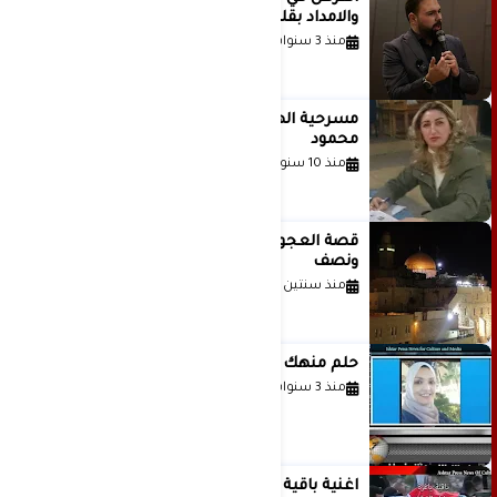
والامداد بقلم د. عبادة دعدوش
منذ 3 سنوات
مسرحية الهمزة للمبدعة الاستاذة غادة
محمود
منذ 10 سنوات
قصة العجول الحمراء والانتظار عاما
ونصف
منذ سنتين
حلم منهك للشاعرة رانيا فخري موسى
منذ 3 سنوات
اغنية باقية ياغزة غناء الفنان حاتم نجيب