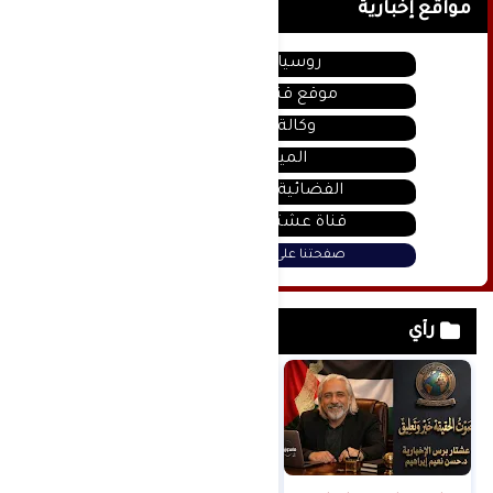
مواقع إخبارية
روسيا اليوم
موقع قناة المنار
وكالة سانا
الميادين
الفضائية السورية
قناة عشتار يوتيوب
صفحتنا على فيس بوك
رأي