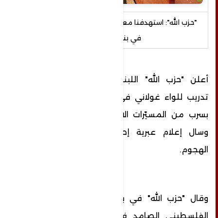
"حزب الله": استهدفنا ‏معسكر تدريب للواء غولاني
في بنيامينا
أعلن "حزب الله" اللبناني استهداف ‏معسكر
تدريب للواء غولاني في بنيامينا جنوبي حيفا
بسرب من المسيّرات الانقضاضية، فيما أكدت
وسال إعلام عبرية إصابة العشرات إثر هذا
الهجوم.
وقال "حزب الله" في بيان له: "دعما لشعبنا
الفلسطيني الصامد في قطاع غزة وإسناداً