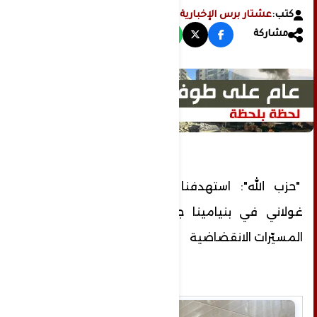
كتب:
عشتار برس الإخبارية
مشاركة
"حزب الله": استهدفنا ‏معسكر تدريب للواء
غولاني في بنيامينا جنوبي حيفا بسرب من
المسيّرات الانقضاضية