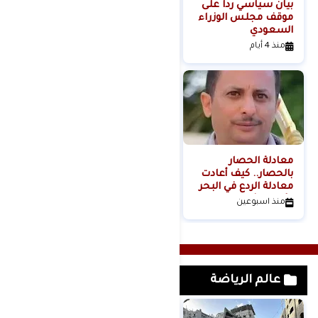
بيان سياسي رداً على
من التلال إلى
موقف مجلس الوزراء
السيطرة.. كيف تحول
السعودي
عنف المستوطنين إلى
مشروع استيطاني
منذ 4 أيام
منذ 4 أيام
منظم؟
معادلة الحصار
بالحصار.. كيف أعادت
معادلة الردع في البحر
الأحمر تشكيل موازين
منذ اسبوعين
القوة الإقليمية؟الكاتب
والباحث السياسي
عدنان عبدالله الجنيد-
اليمن
عالم الرياضة