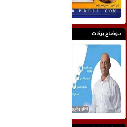
د.وضاح بركات