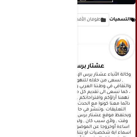
التسميات
طوفان الأقصى
عشتار برس الإخبارية
وكالة الأنباء عشتار برس الإخبارية موقع إعلامي شامل 
, نسعى من خلاله للنهوض بالمشهد الإعلامي 
والثقافي في وطننا العربي وفي جميع القضايا الحياتية 
، كما نسعى الى تقديم كل ماهو جديد بصدق ومهنية ، 
تهمنا آراؤكم واقتراحاتكم ، ونسعد بمعرفتها ، كونوا 
دائما معنا كونوا مع الحدث . تنويه : تتم مراجعة كافة 
التعليقات ،وتنشر في حال الموافقة عليها فقط. 
ويحتفظ موقع عشتار برس بحق حذف أي تعليق في أي 
وقت , ولأي سبب كان , ولن ينشر أي تعليق يتضمن 
اساءة أوخروجا عن الموضوع المطروح ,او ان يتضمن 
اسماء اية شخصيات او يتناول اثارة للنعرات الطائفية 