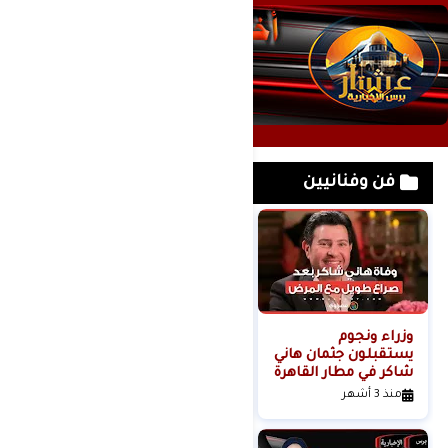
فن وفنانيين
وزراء ونجوم
لحظة القبض على
يستقبلون جثمان هاني
خادمة هدى شعراوي
شاكر في مطار القاهرة
المتهمة بقتلها ( فديو
)
منذ 3 أشهر
منذ 6 أشهر