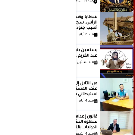
منذ 19 ساعة
شظايا وكسور في العظام وإصابات في
الرأس: سجلات جديدة تكشف كيف
أصيب جنود أمريكيون في الحرب الإيرانية
منذ 6 أيام
يستعين بنبضها للكاتبة الإعلامية لينا
عبد الكريم غانم
منذ سنتين
من التلال إلى السيطرة.. كيف تحول
عنف المستوطنين إلى مشروع
استيطاني منظم؟
منذ 4 أيام
قانون إعدام الأسرى الفلسطينيين: بين
سطوة التشريع وانهيار منظومة العدالة
الدولية...بقلم الدكتور وسيم وني
منذ 4 أشهر