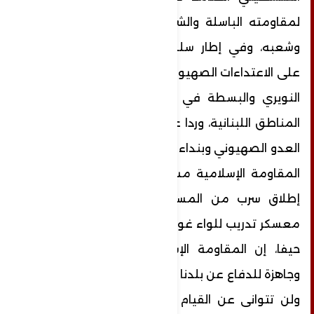
لمقاومته الباسلة ‌‏‌‏‌والشريفة، ودفاعاً عن ‏لبنان
وشعبه، وفي إطار سلسلة عمليات خيبر وردًا
على الاعتداءات الصهيونية وخصوصا ‏على أحياء
النويري والبسطة في العاصمة بيروت وباقي
المناطق اللبنانية، وردا على ‏المجازر التي يرتكبها
العدو الصهيوني وبنداء "لبيك يا نصر الله"، نفذت
المقاومة الإسلامية ‏مساء اليوم الأحد، عملية
إطلاق سرب من المسيّرات الانقضاضية على
‏معسكر تدريب للواء غولاني في بنيامينا جنوب
حيفا، إن المقاومة الإسلامية ستبقى حاضرة
‏وجاهزة للدفاع عن بلدنا وشعبنا الأبي والمظلوم
ولن تتوانى عن القيام بواجبها في ردع العدو