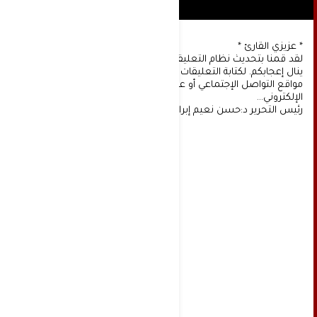
* عزيزي القارئ *
لقد قمنا بتحديث نظام التعليقات على موقعنا، ونأمل أن
ينال إعجابكم. لكتابة التعليقات يجب أولا التسجيل عن طريق
مواقع التواصل الإجتماعي أو عن طريق خدمة البريد
الإلكتروني...
رئيس التحرير د:حسن نعيم إبراهيم.