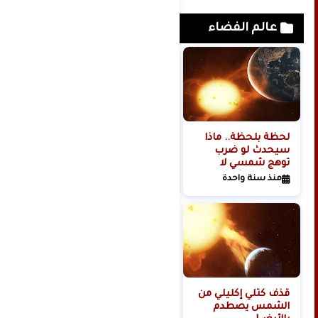
عالم الفضاء
لحظة بلحظة.. ماذا
هل تبدأ روسيا الحرب
سيحدث لو ضرب
العالمية الثالثة من
توهج شمسي لا
الفضاء؟
تتحمله البشرية
منذ سنة واحدة
منذ سنتين
كوكبنا؟
قذف كتلي إكليلي من
الشمس يصطدم