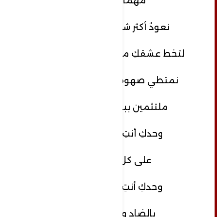
مهما بعدنا
نعودُ أكثر شغفًا لأقلامنا
لتخط عشقكِ من محابر الحنين
نمتطي صهوة القلم الأصيل
ملتثمين ببيت القصيد
وحدكِ أنتِ المتمردة
على كل اللغات
وحدكِ أنتِ المتفردة
بالضاد والكلمات