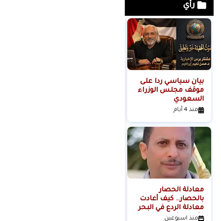
رأي
بيان سياسي رداً على
من التلال إلى
موقف مجلس الوزراء
السيطرة.. كيف تحول
السعودي
عنف المستوطنين إلى
مشروع استيطاني
منذ 4 أيام
منذ 4 أيام
منظم؟
معادلة الحصار
بالحصار.. كيف أعادت
معادلة الردع في البحر
الأحمر تشكيل موازين
منذ اسبوعين