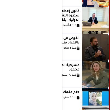
قانون إعدام الأسرى الفلسطينيين: بين
سطوة التشريع وانهيار منظومة العدالة
الدولية...بقلم الدكتور وسيم وني
منذ 4 أشهر
الفرص في حياة الشباب بين الاستعداد
والامداد بقلم د. عبادة دعدوش
منذ 3 سنوات
مسرحية الهمزة للمبدعة الاستاذة غادة
محمود
منذ 10 سنوات
حلم منهك للشاعرة رانيا فخري موسى
منذ 3 سنوات