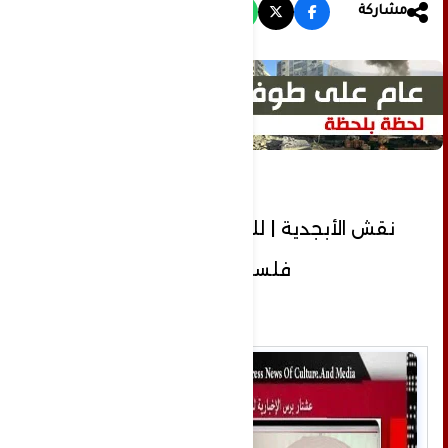
مشاركة
نقش الأبجدية | للشاعرة وفاء داري/
فلسطين