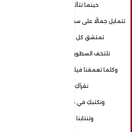
حينما تتألق الحروف
تتمايل جمالًا على سجادة مطلع القصيدة
تمتشق كل أدوات اللغة
تلتحف السطور بوشاح البلاغة
وكلما تعمقنا فيكِ، ازددنا عشقًا بكِ
نقرأكِ بوقار
ونكتبكِ في قمة الإفتخار
وتنتابنا النشوة