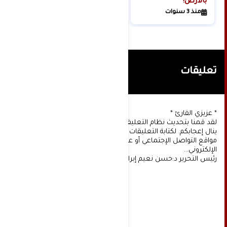
بالأرض!
منذ 3 سنوات
تعليقات
* عزيزي القارئ *
لقد قمنا بتحديث نظام التعليقات على موقعنا، ونأمل أن
ينال إعجابكم. لكتابة التعليقات يجب أولا التسجيل عن طريق
مواقع التواصل الإجتماعي أو عن طريق خدمة البريد
الإلكتروني...
رئيس التحرير د:حسن نعيم إبراهيم.