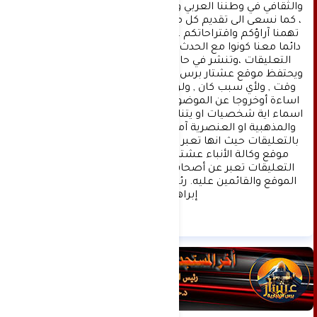
والثقافي في وطننا العربي وفي جميع القضايا الحياتية 
، كما نسعى الى تقديم كل ماهو جديد بصدق ومهنية ، 
تهمنا آراؤكم واقتراحاتكم ، ونسعد بمعرفتها ، كونوا 
دائما معنا كونوا مع الحدث . تنويه : تتم مراجعة كافة 
التعليقات ،وتنشر في حال الموافقة عليها فقط. 
ويحتفظ موقع عشتار برس بحق حذف أي تعليق في أي 
وقت , ولأي سبب كان , ولن ينشر أي تعليق يتضمن 
اساءة أوخروجا عن الموضوع المطروح ,او ان يتضمن 
اسماء اية شخصيات او يتناول اثارة للنعرات الطائفية 
والمذهبية او العنصرية آملين التقيد بمستوى راقي 
بالتعليقات حيث انها تعبر عن مدى تقدم وثقافة زوار 
موقع وكالة الأنباء عشتار برس الإخبارية علما ان 
التعليقات تعبر عن أصحابها فقط ولا تعبر عن رأي 
الموقع والقائمين عليه. رئيس التحرير د:حسن نعيم 
إبراهيم.