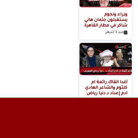
وزراء ونجوم
لحظة القبض على
يستقبلون جثمان هاني
خادمة هدى شعراوي
شاكر في مطار القاهرة
المتهمة بقتلها ( فديو
)
منذ 3 أشهر
منذ 6 أشهر
أغدا القاك رائعة ام
كلثوم والشاعر الهادي
ادم إعداد د.دنيا رياض
المغربي
منذ 11 شهر