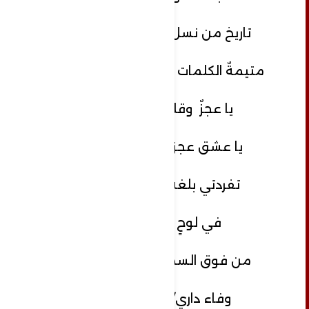
تاريخ من نسل مجدٍ وعراقة
متيمةٌ الكلمات بكِ حتى الثمالة
يا عجزٌ وقلوبنا صدره
يا عشق عجزنا عن صده
تفردتي بلغة أهل الجنة
في لوحٍ محفوظ
من فوق السموات السبعة
وفاء داري/فلسطين