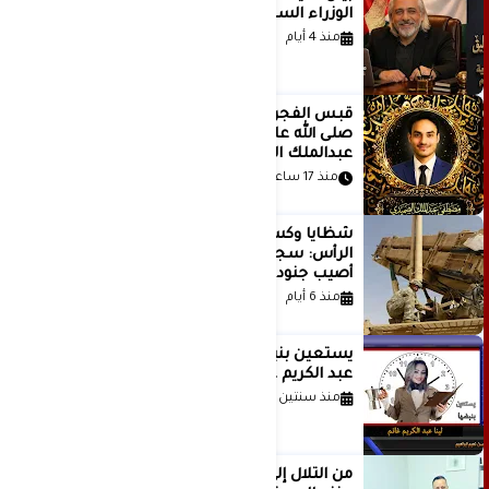
الوزراء السعودي
منذ 4 أيام
قَبس الفجر المتهادي العظيم محمد
صلى الله عليه وسلم .. بقلم مصطفى
عبدالملك الصميدي | اليمن
منذ 17 ساعة
شظايا وكسور في العظام وإصابات في
الرأس: سجلات جديدة تكشف كيف
أصيب جنود أمريكيون في الحرب الإيرانية
منذ 6 أيام
يستعين بنبضها للكاتبة الإعلامية لينا
عبد الكريم غانم
منذ سنتين
من التلال إلى السيطرة.. كيف تحول