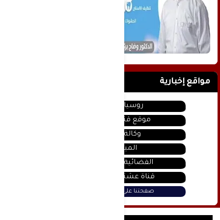
مواقع إخبارية
روسيا اليوم
موقع قناة المنار
وكالة سانا
الميادين
الفضائية السورية
قناة عشتار يوتيوب
صفحتنا على فيس بوك