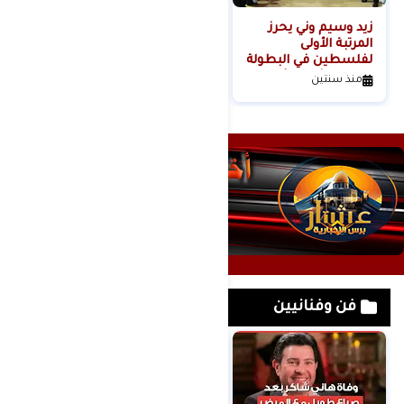
زيد وسيم وني يحرز
المرتبة الأولى
لفلسطين في البطولة
الدولية الثانية للأندية
منذ سنتين
كيوكوشنكاي" كأس
أوياما الدولي
فن وفنانيين