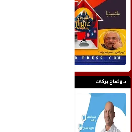
د.وضاح بركات