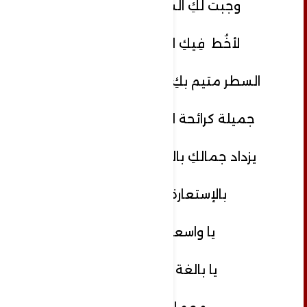
وجبت لكِ السطوة والأثر
لأخُط فِيكِ الشعر والنثر
السطر متيم بكِ وأنتِ العشيقة
جميلة كرائحة المدن العتيقة
يزداد جمالكِ بالتكثيف والمَجاز
بالإستعارة والطباق
يا واسعة التأثير
يا بالغة التأويل