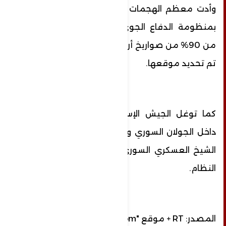
وأدت معظم الهجمات إلى إلحاق أضرار فادحة
بمنظومة الدفاع الجوي السوري وتدمير أكثر
من 90% من صواريخ أرض جو الاستراتيجية التي
تم تحديد موقعها.
كما توغل الجيش الإسرائيلي عدة كيلومترات
داخل الجولان السوري وسيطر على موقع جبل
الشيخ العسكري السوري بعد أن غادرته قوات
النظام.
المصدر: RT + موقع "india.com"