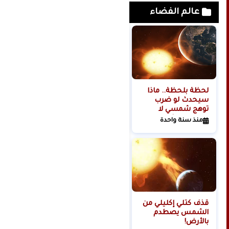
عالم الفضاء
لحظة بلحظة.. ماذا
هل تبدأ روسيا الحرب
سيحدث لو ضرب
العالمية الثالثة من
توهج شمسي لا
الفضاء؟
تتحمله البشرية
منذ سنة واحدة
منذ سنتين
كوكبنا؟
قذف كتلي إكليلي من
الشمس يصطدم
بالأرض!