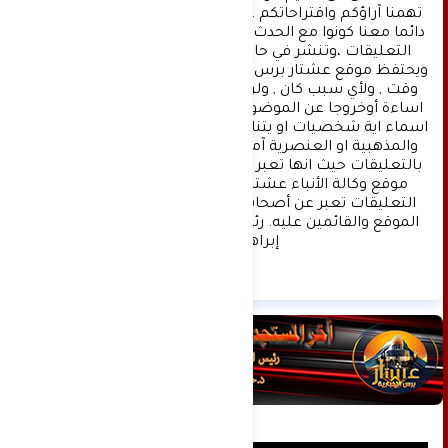
تهمنا آراؤكم واقتراحاتكم ، ونسعد بمعرفتها ، كونوا 
دائما معنا كونوا مع الحدث . تنويه : تتم مراجعة كافة 
التعليقات ،وتنشر في حال الموافقة عليها فقط. 
ويحتفظ موقع عشتار برس بحق حذف أي تعليق في أي 
وقت , ولأي سبب كان , ولن ينشر أي تعليق يتضمن 
اساءة أوخروجا عن الموضوع المطروح ,او ان يتضمن 
اسماء اية شخصيات او يتناول اثارة للنعرات الطائفية 
والمذهبية او العنصرية آملين التقيد بمستوى راقي 
بالتعليقات حيث انها تعبر عن مدى تقدم وثقافة زوار 
موقع وكالة الأنباء عشتار برس الإخبارية علما ان 
التعليقات تعبر عن أصحابها فقط ولا تعبر عن رأي 
الموقع والقائمين عليه. رئيس التحرير د:حسن نعيم 
إبراهيم.