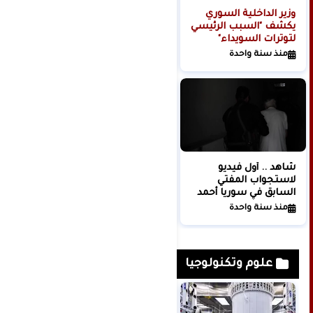
وزير الداخلية السوري
كشف تفاصيل جديدة
يكشف "السبب الرئيسي
حول عملية خاصة
لتوترات السويداء"
للجيش الإسرائيلي
نفذها على تخوم دمشق
منذ سنة واحدة
منذ 11 شهر
شاهد .. أول فيديو
"أكسيوس": باريس
لاستجواب المفتي
تشهد أول مفاوضات
السابق في سوريا أحمد
رفيعة المستوى بين
حسون وشخصيات
إسرائيل وسوريا منذ 25
منذ سنة واحدة
منذ سنة واحدة
رفيعة في عهد الأسد
عاما
علوم وتكنولوجيا