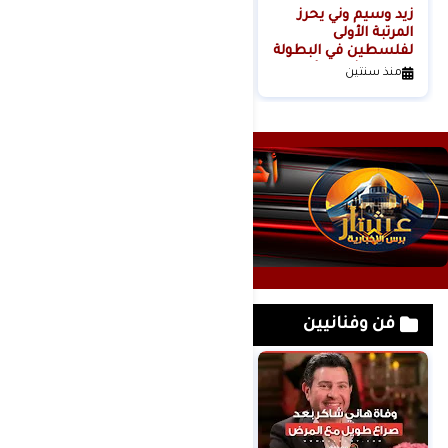
زيد وسيم وني يحرز
المرتبة الأولى
لفلسطين في البطولة
الدولية الثانية للأندية
منذ سنتين
كيوكوشنكاي" كأس
أوياما الدولي
فن وفنانيين