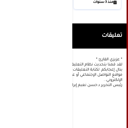
منذ 3 سنوات
تعليقات
* عزيزي القارئ *
لقد قمنا بتحديث نظام التعليقات على موقعنا، ونأمل أن
ينال إعجابكم. لكتابة التعليقات يجب أولا التسجيل عن طريق
مواقع التواصل الإجتماعي أو عن طريق خدمة البريد
الإلكتروني...
رئيس التحرير د:حسن نعيم إبراهيم.