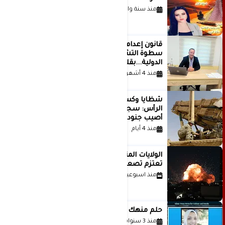
منذ سنة واحدة
قانون إعدام الأسرى الفلسطينيين: بين
سطوة التشريع وانهيار منظومة العدالة
الدولية...بقلم الدكتور وسيم وني
منذ 4 أشهر
شظايا وكسور في العظام وإصابات في
الرأس: سجلات جديدة تكشف كيف
أصيب جنود أمريكيون في الحرب الإيرانية
منذ 4 أيام
الولايات المتحدة أبلغت إسرائيل بأنها
تعتزم تصعيد هجماتها على إيران
منذ اسبوعين
حلم منهك للشاعرة رانيا فخري موسى
منذ 3 سنوات