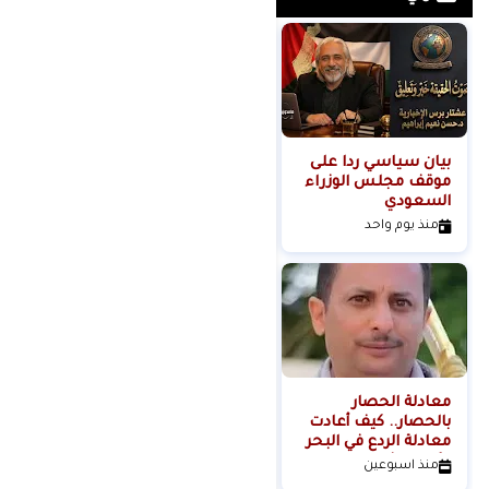
بيان سياسي رداً على
من التلال إلى
موقف مجلس الوزراء
السيطرة.. كيف تحول
السعودي
عنف المستوطنين إلى
مشروع استيطاني
منذ يوم واحد
منذ يومين
منظم؟
معادلة الحصار
بالحصار.. كيف أعادت
معادلة الردع في البحر
الأحمر تشكيل موازين
منذ اسبوعين
القوة الإقليمية؟الكاتب