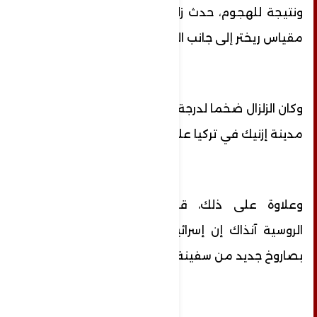
ونتيجة للهجوم، حدث زلزال بقوة 3 درجات على
مقياس ريختر إلى جانب الانفجار الهائل.
وكان الزلزال ضخما لدرجة أن الشعور به وصل إلى
مدينة إزنيك في تركيا على بعد 820 كيلومترا.
وعلاوة على ذلك، قالت وكالة "سبوتنيك"
الروسية آنذاك إن إسرائيل استهدفت طرطوس
بصاروخ جديد من سفينة حربية.