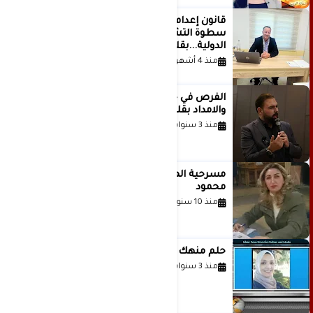
قانون إعدام الأسرى الفلسطينيين: بين
سطوة التشريع وانهيار منظومة العدالة
الدولية...بقلم الدكتور وسيم وني
منذ 4 أشهر
الفرص في حياة الشباب بين الاستعداد
والامداد بقلم د. عبادة دعدوش
منذ 3 سنوات
مسرحية الهمزة للمبدعة الاستاذة غادة
محمود
منذ 10 سنوات
حلم منهك للشاعرة رانيا فخري موسى
منذ 3 سنوات