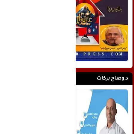
د.وضاح بركات