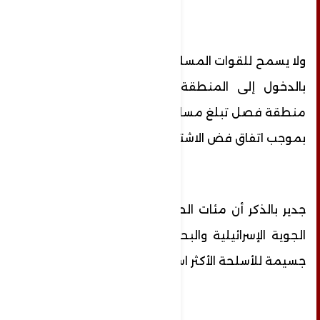
ولا يسمح للقوات المسلحة الإسرائيلية والسورية
بالدخول إلى المنطقة منزوعة السلاح وهي
منطقة فصل تبلغ مساحتها 400 كيلومتر مربع
بموجب اتفاق فض الاشتباك 1974.
جدير بالذكر أن مئات الطائرات المقاتلة والقطع
الجوية الإسرائيلية والبحرية أيضا، وجهت ضربات
جسيمة للأسلحة الأكثر استراتيجية في سوريا.