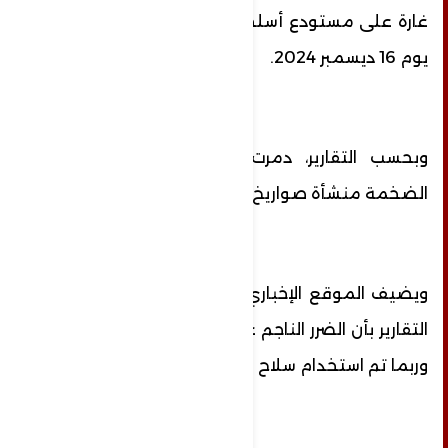
غارة على مستودع أسلحة في طرطوس بسوريا
يوم 16 ديسمبر 2024.
وبحسب التقارير، دمرت إسرائيل خلال الضربة
الضخمة منشأة صواريخ "سكود".
ويضيف الموقع الإخباري أنه "ومع ذلك، تتكهن
التقارير بأن الضرر الناجم عن الضربة كان أكبر بكثير
وربما تم استخدام سلاح نووي محدود".