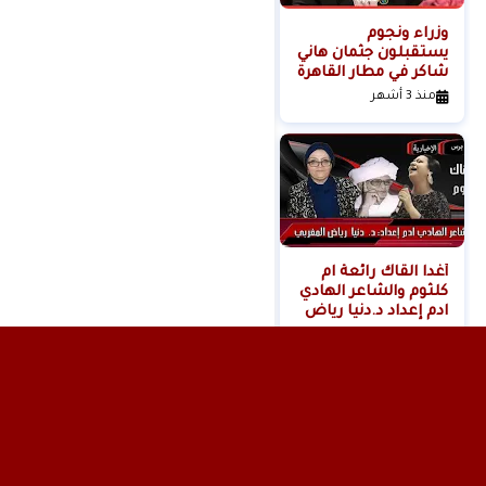
وزراء ونجوم
لحظة القبض على
يستقبلون جثمان هاني
خادمة هدى شعراوي
شاكر في مطار القاهرة
المتهمة بقتلها ( فديو
)
منذ 3 أشهر
منذ 6 أشهر
أغدا القاك رائعة ام
كلثوم والشاعر الهادي
ادم إعداد د.دنيا رياض
المغربي
منذ 11 شهر