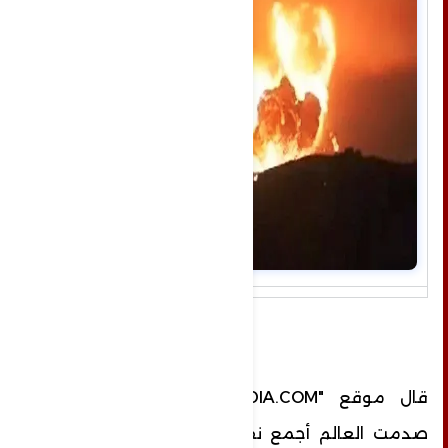
قال موقع "INDIA.COM" إنه وفي خطوة
صدمت العالم أجمع نفذت القوات الإسرائيلية