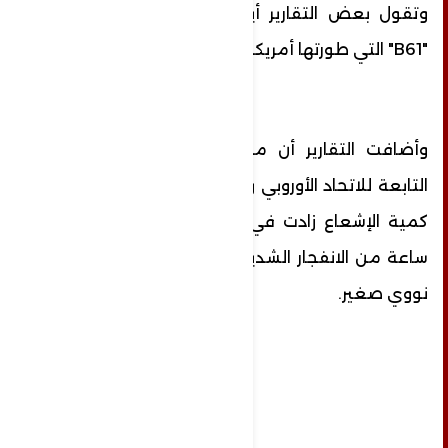
وتقول بعض التقارير أيضا إن القنبلة النووية
"B61" التي طورتها أمريكا استخدمت هنا.
وأضافت التقارير أن مراقبة البيئة الإشعاعية
التابعة للاتحاد الأوروبي وجدت بشكل مفاجئ أن
كمية الإشعاع زادت في تركيا وقبرص بعد 20
ساعة من الانفجار الشديد، مما يشير إلى هجوم
نووي صغير.