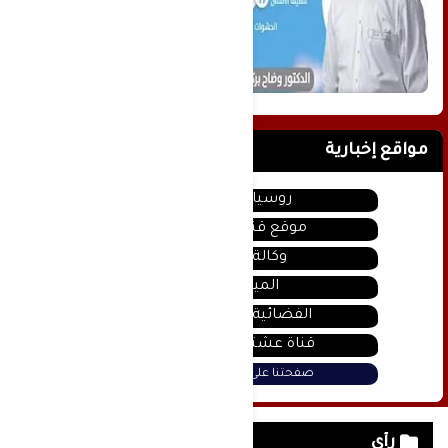
مواقع إخبارية
روسيا اليوم
موقع قناة المنار
وكالة سانا
الميادين
الفضائية السورية
قناة عشتار يوتيوب
صفحتنا على فيس بوك
رأي