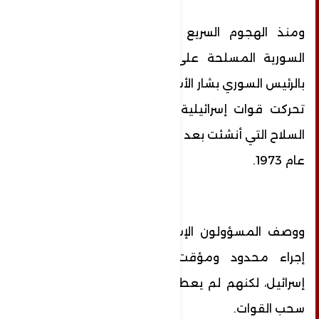
ومنذ الهجوم السريع الذي شنته المعارضة
السورية المسلحة على دمشق والذي أطاح
بالرئيس السوري بشار الأسد في الـ 8 من ديسمبر،
تحركت قوات إسرائيلية إلى المنطقة منزوعة
السلاح التي أنشئت بعد الحرب العربية الإسرائيلية
عام 1973.
ووصف المسؤولون الإسرائيليون الخطوة بأنها
إجراء محدود ومؤقت لضمان أمن حدود
إسرائيل، لكنهم لم يعطوا أي إشارة إلى موعد
سحب القوات.