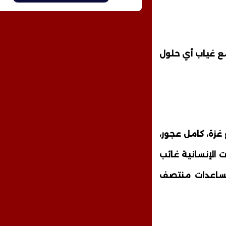
مع غياب أي حلول
زة، كامل عجور،
 الإنسانية غائب
مساعدات منتصف