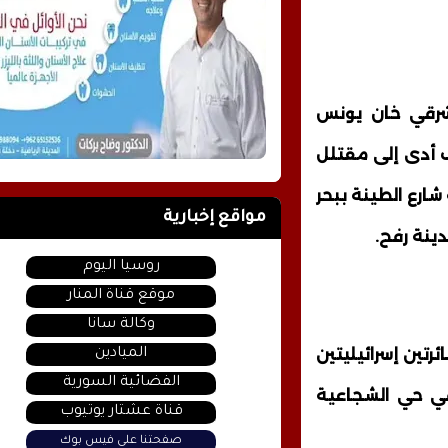
 شرقي خان يونس
 أدى إلى مقتلل
ارع الطينة ببحر
مواقع إخبارية
دينة رفح.
روسيا اليوم
موقع قناة المنار
وكالة سانا
رتين إسرائيليتين
الميادين
الفضائية السورية
ارية في حي الشجاعية
قناة عشتار يوتيوب
صفحتنا على فيس بوك