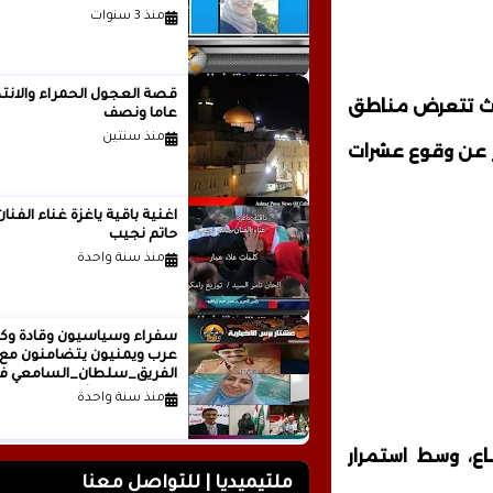
منذ 3 سنوات
قصة العجول الحمراء والانتظ
يث تتعرض مناطق
عاما ونصف
منذ سنتين
 عن وقوع عشرات
اغنية باقية ياغزة غناء الفنان
حاتم نجيب
منذ سنة واحدة
سفراء وسياسيون وقادة وكت
عرب ويمنيون يتضامنون مع
الفريق_سلطان_السامعي ف
وجه حملة التشويه.. تقرير
منذ سنة واحدة
صحفي
، وسط استمرار
ملتيميديا | للتواصل معنا