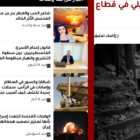
أخبار من هنا وهناك
رئيسيا للذكاء
لي في قطاع
مدينة ..بقلم ..مصطفى عبدالملك
شاعر الحب والمطر بدر بن
المحسن الأثر الخالد
منذ سنة واحدة
أضف تعليق
قانون إعدام الأسرى
الفلسطينيين: بين سطوة
التشريع وانهيار منظومة الع
الدولية...بقلم الدكتور وسيم 
منذ 4 أشهر
شظايا وكسور في العظام
وإصابات في الرأس: سجلات
جديدة تكشف كيف أصيب جنو
أمريكيون في الحرب الإيرانية
منذ 4 أيام
الولايات المتحدة أبلغت إسرا
بأنها تعتزم تصعيد هجماتها
إيران
منذ اسبوعين