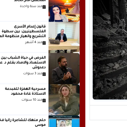
المحسن الأثر الخالد
منذ سنة واحدة
قانون إعدام الأسرى
الفلسطينيين: بين سطوة
التشريع وانهيار منظومة الع
الدولية...بقلم الدكتور وسيم 
منذ 4 أشهر
الفرص في حياة الشباب بين
الاستعداد والامداد بقلم
دعدوش
منذ 3 سنوات
مسرحية الهمزة للمبدعة
الاستاذة غادة محمود
منذ 10 سنوات
حلم منهك للشاعرة ر
موسى