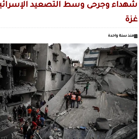
الحرس الثوري: دمرنا مستودع الزوارق الأمريكية المسيّرة ومركزا 
شهداء وجرحى وسط التصعيد الإسرائي
الاصطناعي في البحرين
قليل من صنعاء القديمة.. لمن لا يعرف ال
غزة
الصميدي| اليمن
زمن السيطرة على العقول قبل الميدان / بقلم عدنان عبدالله الجنيد
منذ سنة واحدة