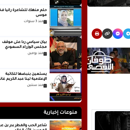
حلم منهك للشاعرة ر
موسى
منذ 3 سنوات
بيان سياسي رداً على موقف
مجلس الوزراء السعودي
منذ يومين
يستعين بنبضها للكاتبة
الإعلامية لينا عبد الكريم غانم
منذ سنتين
منوعات إخبارية
شاعر الحب والمطر بدر بن