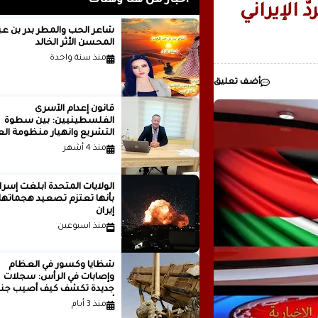
أخبار من هنا وهناك
ُ الإيراني
رئيسيا للذكاء
شاعر الحب والمطر بدر بن
المحسن الأثر الخالد
مدينة ..بقلم ..مصطفى عبدالملك
منذ سنة واحدة
أضف تعليق
قانون إعدام الأسرى
الفلسطينيين: بين سطوة
التشريع وانهيار منظومة الع
الدولية...بقلم الدكتور وسيم 
منذ 4 أشهر
الولايات المتحدة أبلغت إسرا
بأنها تعتزم تصعيد هجماتها
إيران
منذ اسبوعين
شظايا وكسور في العظام
وإصابات في الرأس: سجلات
جديدة تكشف كيف أصيب جنو
أمريكيون في الحرب الإيرانية
منذ 3 أيام