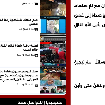
منذ سنتين
ن مع نارِ صنعاء،
ُ صداهُ إلى عُمقِ
حلم منهك للشاعرة ر
أسِ اللهِ النازلِ
موسى
منذ 3 سنوات
اغنية باقية ياغزة غناء الفنان
حاتم نجيب
منذ سنة واحدة
سائلَ استراتيجيةٍ
سفراء وسياسيون وقادة وكت
عرب ويمنيون يتضامنون مع
الفريق_سلطان_السامعي ف
وجه حملة التشويه.. تقرير
 ونتقنُ متى وأين
منذ سنة واحدة
صحفي
ملتيميديا | للتواصل معنا