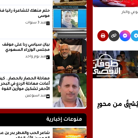
حلم منهك للشاعرة ر
وعيِ والنار
موسى
منذ 3 سنوات
بيان سياسي رداً على موقف
مجلس الوزراء السعودي
منذ يوم واحد
معادلة الحصار بالحصار.. كي
أعادت معادلة الردع في البحر
الأحمر تشكيل موازين القوة
الإقليمية؟الكاتب والباحث
منذ اسبوعين
السياسي عدنان عبدالله الجني
يُشرِقُ من محورِ
اليمن
منوعات إخبارية
شاعر الحب والمطر بدر بن