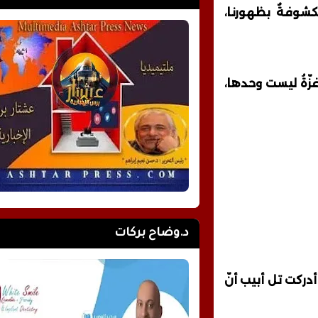
كشوفةٌ بظهورنا،
غزّةُ ليست وحدها،
د.وضاح بركات
أدركت تل أبيب أنّ