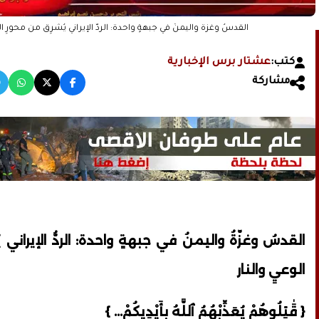
القدسُ وغزّةُ واليمنُ في جبهةٍ واحدة: الردُّ الإيراني يُشرِقُ من محورِ ال
كتب:
عشتار برس الإخبارية
مشاركة
القدسُ وغزّةُ واليمنُ في جبهةٍ واحدة: الردُّ الإيراني 
الوعيِ والنار
{ قَٰتِلُوهُمْ يُعَذِّبْهُمُ ٱللَّهُ بِأَيْدِيكُمْ... }