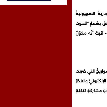
ريةُ الصهيونيةُ
نقُ بشعارِ "الموت
أثبتَ أنَّه مكوّنٌ
الصواريخُ التي ضربت
كترونيُّ والانذارُ
ٍ مشتركةٍ تتكلمُ