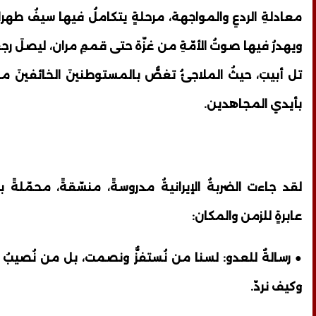
معادلةِ الردعِ والمواجهة، مرحلةٍ يتكاملُ فيها سيفُ طهرا
ويهدرُ فيها صوتُ الأمّةِ من غزّة حتى قممِ مران، ليصلَ رجع
تل أبيبَ، حيثُ الملاجئُ تغصُّ بالمستوطنينَ الخائفينَ من ب
بأيدي المجاهدين.
لقد جاءت الضربةُ الإيرانيةُ مدروسةً، منسّقةً، محمّلةً بر
عابرةٍ للزمن والمكان:
● رسالةٌ للعدو: لسنا من نُستفزُّ ونصمت، بل من نُصيبُ
وكيف نردّ.