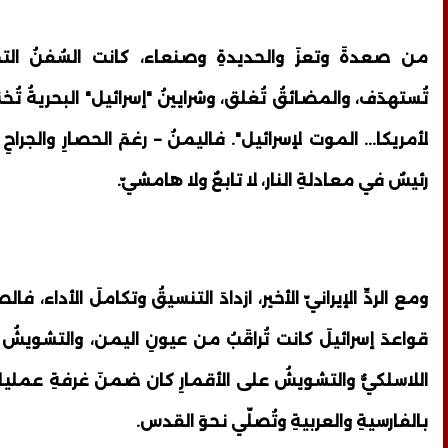
من صعدةَ وتعزَ والحديدةِ وصنعاء، كانت السُفنُ التجا
تُستهدَف، والمضائقُ تُغلق، وشرايينُ "إسرائيل" البحريةُ تُخ
لأمريكا... الموت لإسرائيل". فاليمنُ – رغمَ الحصارِ والجراحِ – 
رئيسٌ في معادلةِ النار، لا تابعٌ ولا هامشيّ.
ومع الردِّ الإيرانيّ الأخير، ازدادَ التنسيقُ وتكاملَ الأداء، ف
قواعدَ إسرائيلَ كانت تُراقَبُ من عيونِ اليمن، والتشويشُ الإل
اللاسلكيُّ والتشويشُ على الأقمارِ كان ضمنَ غرفةِ عمليات
بالفارسيةِ والعربيةِ وتُصلّي نحوَ القدس.