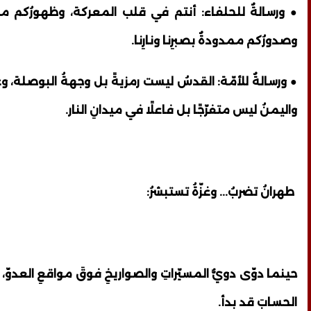
● ورسالةٌ للحلفاء: أنتم في قلب المعركة، وظهورُكم م
وصدورُكم ممدودةٌ بصبرِنا ونارِنا.
● ورسالةٌ للأمّة: القدسُ ليست رمزيةً بل وجهةُ البوصلة، و
واليمنُ ليس متفرّجًا بل فاعلًا في ميدانِ النار.
طهرانُ تضربُ... وغزّةُ تستبشرُ:
حينما دوّى دويُّ المسيّراتِ والصواريخِ فوقَ مواقعِ العدوّ، 
الحسابَ قد بدأ.