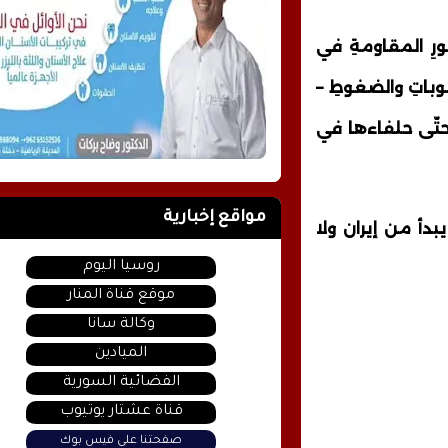
ورِ المقاومةِ في
عقوباتِ والضغوطِ –
 حتّى حلفاءها في
مواقع إخبارية
بدأ من إيران ولا
روسيا اليوم
موقع قناة المنار
وكالة سانا
الميادين
الفضائية السورية
قناة عشتار يوتيوب
صفحتنا على فيس بوك