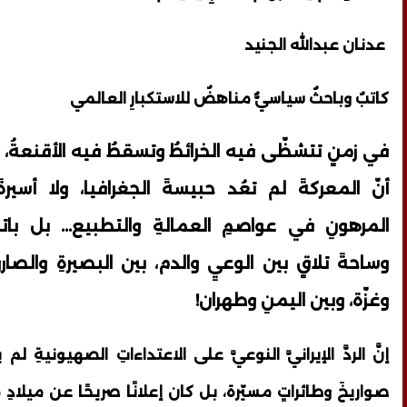
عدنان عبدالله الجنيد
كاتبٌ وباحثٌ سياسيٌّ مناهضٌ للاستكبارِ العالمي
في زمنٍ تتشظّى فيه الخرائطُ وتسقطُ فيه الأقنعةُ، 
أنّ المعركةَ لم تعُد حبيسةَ الجغرافيا، ولا أسيرةَ ا
المرهونِ في عواصمِ العمالةِ والتطبيع... بل باتت
وساحةَ تلاقٍ بين الوعيِ والدم، بين البصيرةِ والصا
وغزّة، وبين اليمنِ وطهران!
إنَّ الردَّ الإيرانيَّ النوعيَّ على الاعتداءاتِ الصهيونيةِ لم
صواريخَ وطائراتٍ مسيّرة، بل كان إعلانًا صريحًا عن ميلادِ