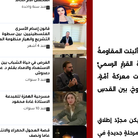
المحسن الأثر الخالد
منذ سنة واحدة
قانون إعدام الأسرى
الفلسطينيين: بين سطوة
التشريع وانهيار منظومة الع
الدولية...بقلم الدكتور وسيم 
منذ 4 أشهر
أثبتت المقاومةُ
لقرارِ الرسميِّ
الفرص في حياة الشباب بين
الاستعداد والامداد بقلم
دعدوش
 معركةَ أمّةٍ،
منذ 3 سنوات
روخ، بين القدسِ
مسرحية الهمزة للمبدعة
الاستاذة غادة محمود
منذ 10 سنوات
 يكن مجرّدَ إطلاقِ
قصة العجول الحمراء والانتظ
 مرحلةٍ جديدةٍ في
عاما ونصف