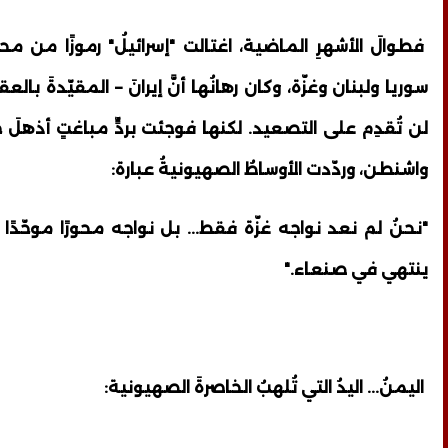
فطوالَ الأشهرِ الماضية، اغتالت "إسرائيلُ" رموزًا من مح
سوريا ولبنان وغزّة، وكان رهانُها أنَّ إيرانَ – المقيّدةَ بال
لن تُقدِم على التصعيد. لكنها فوجئت بردٍّ مباغتٍ أذهلَ
واشنطن، وردّدت الأوساطُ الصهيونيةُ عبارة:
"نحنُ لم نعد نواجه غزّة فقط... بل نواجه محورًا موحّدًا ي
ينتهي في صنعاء."
اليمنُ... اليدُ التي تُلهبُ الخاصرةَ الصهيونية: