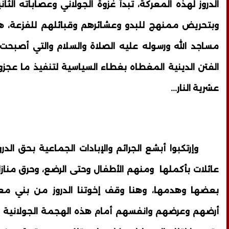
الدروز لهذه المعركة، تبدأ غزوة الجولاني وعصاباته الثا
وبتحريض ممنهج للبدو وعشائرهم وقبائلهم للفزعة، هذا
مساجد الله ورسوله عليه الصلاة والسلام والتي أصبحت 
الفتن الدينية المغطاه بغطاء السياسية لتنفيذ ما عجز
عشرية النار...
وإرتكبوا أبشع الجرائم والإبادات الجماعية بحق الدر
عائلات بأكملها ومنهم الأطفال وحتى الرضع، وحرق منازل
بعضها وهدمها، وهنا وقف إخوتنا الدروز من بني مع
أرضهم وعرضهم وانفسهم أمام هذه الهجمة الجولانية ا