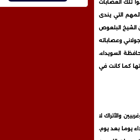
ا تلك العصابات
ئمهم التي يندى
لن الشيخ البلعوص
جولاني وعصاباته
فظة السويداء،
تها كما كانت في
ين والأتراك لا
ء يوما بعد يوم،