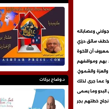
لجولاني وعصاباته
 لخطف سائق درزي
معروف أن الأخوة
 بهم ومواقفهم
والعزة والشموخ،
د.وضاح بركات
ا عما جرى لذلك
ن البدو وما يسمى
 نجاح خطتهم بجر