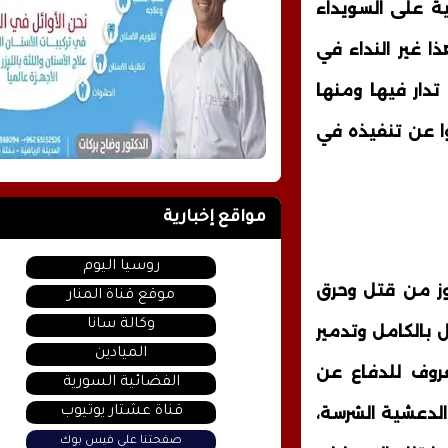
نية على السويداء
 غير النداء في
تدار فيها ومنها
وا عن تنفيذه في
مواقع إخبارية
روسيا اليوم
وز من قتل وحرق
موقع قناة المنار
وكالة سانا
 بالكامل وتدمير
الميادين
روف للدفاع عن
الفضائية السورية
قناة عشتار يوتيوب
لدعشية الشرسة،
صفحتنا على فيس بوك