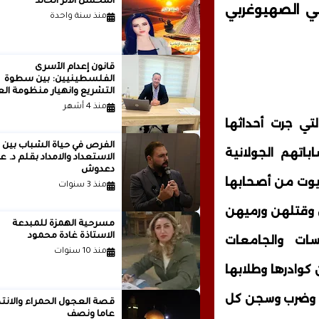
المحسن الأثر الخالد
ني الصهيوغربي
منذ سنة واحدة
قانون إعدام الأسرى
الفلسطينيين: بين سطوة
التشريع وانهيار منظومة الع
الدولية...بقلم الدكتور وسيم 
منذ 4 أشهر
ي جرت أحداثها
الفرص في حياة الشباب بين
تهم الجولانية
الاستعداد والامداد بقلم
دعدوش
بيوت من أصحابها
منذ 3 سنوات
 وقتلهن ورميهن
مسرحية الهمزة للمبدعة
الاستاذة غادة محمود
ات والجامعات
منذ 10 سنوات
كوادرها وطلابها
حل وضرب وسجن كل
قصة العجول الحمراء والانتظ
عاما ونصف