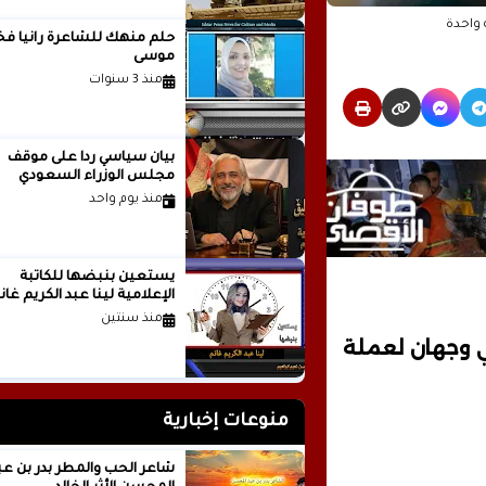
 واحدة
حلم منهك للشاعرة ر
موسى
منذ 3 سنوات
بيان سياسي رداً على موقف
مجلس الوزراء السعودي
منذ يوم واحد
يستعين بنبضها للكاتبة
الإعلامية لينا عبد الكريم غانم
منذ سنتين
ي وجهان لعملة
منوعات إخبارية
شاعر الحب والمطر بدر بن