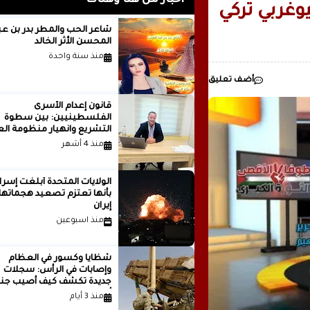
أخبار من هنا وهناك
رئيسيا للذكاء
وغربي تركي
مدينة ..بقلم ..مصطفى عبدالملك
شاعر الحب والمطر بدر بن
المحسن الأثر الخالد
منذ سنة واحدة
أضف تعليق
قانون إعدام الأسرى
الفلسطينيين: بين سطوة
التشريع وانهيار منظومة الع
الدولية...بقلم الدكتور وسيم 
منذ 4 أشهر
الولايات المتحدة أبلغت إسرا
بأنها تعتزم تصعيد هجماتها
إيران
منذ اسبوعين
شظايا وكسور في العظام
وإصابات في الرأس: سجلات
جديدة تكشف كيف أصيب جنو
أمريكيون في الحرب الإيرانية
منذ 3 أيام