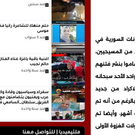
منذ سنتين
حلم منهك للشاعرة ر
موسى
منذ 3 سنوات
نات السورية في
 من المسيحيين،
اغنية باقية ياغزة غناء الفنان
قاموا بنشر فتنهم
حاتم نجيب
منذ سنة واحدة
احد الأحد سبحانه
اكراد من جديد
سفراء وسياسيون وقادة وكت
عرب ويمنيون يتضامنون مع
الرغم من أنه تم
الفريق_سلطان_السامعي ف
وجه حملة التشويه.. تقرير
منذ سنة واحدة
أشهر، وأيضا تم
صحفي
ات الغزوة الأولى
ملتيميديا | للتواصل معنا