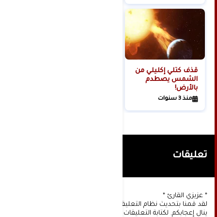
قذف كتلي إكليلي من
الشمس يصطدم
بالأرض!
منذ 3 سنوات
تعليقات
* عزيزي القارئ *
لقد قمنا بتحديث نظام التعليقات على موقعنا، ونأمل أن
ينال إعجابكم. لكتابة التعليقات يجب أولا التسجيل عن طريق