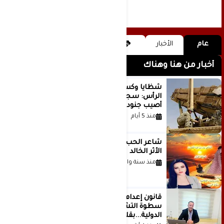
عام
الأخبار
أخبار من هنا وهناك
شظايا وكسور في العظام وإصابات في
الرأس: سجلات جديدة تكشف كيف
أصيب جنود أمريكيون في الحرب الإيرانية
منذ 5 أيام
شاعر الحب والمطر بدر بن عبد المحسن
الأثر الخالد
منذ سنة واحدة
قانون إعدام الأسرى الفلسطينيين: بين
سطوة التشريع وانهيار منظومة العدالة
الدولية...بقلم الدكتور وسيم وني