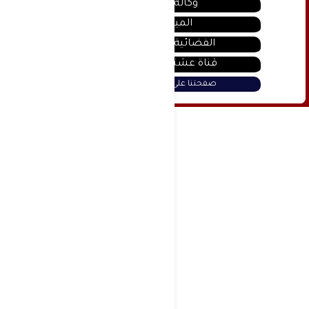
وكالة سانا
الميادين
الفضائية السورية
قناة عشتار يوتيوب
صفحتنا على فيس بوك