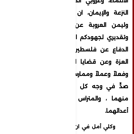
الانتماء، وعروبي الدم والجذور ،وقومي
النزعة والإيمان، ان اعرب لكم شخصيا
وليمن العروبة عن بالغ اعتزازي بكم
وتقديري لجهودكم الموصولة دائماً في
الدفاع عن فلسطين العروبة وعن غزة
العزة وعن قضايا الأمة والوطن -قولاً
وفعلاً وعملاً وممارسةً - وتشكلون حائط
صدٍّ في وجه كل من يستهدف النيل
منهما ، والمتراس الذي يتصدى لكل
أعدائهما.
وكلي أمل في ان ترقى مجموعة دولنا