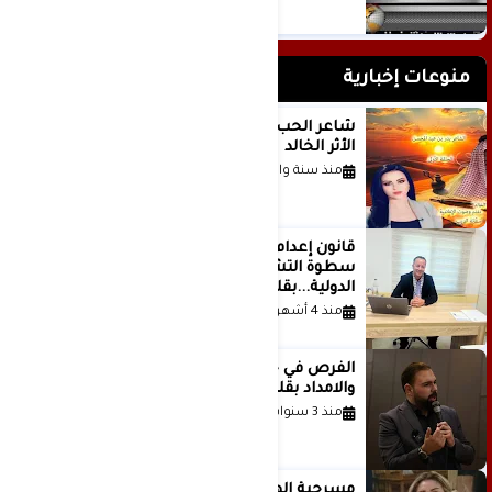
منوعات إخبارية
شاعر الحب والمطر بدر بن عبد المحسن
الأثر الخالد
منذ سنة واحدة
قانون إعدام الأسرى الفلسطينيين: بين
سطوة التشريع وانهيار منظومة العدالة
الدولية...بقلم الدكتور وسيم وني
منذ 4 أشهر
الفرص في حياة الشباب بين الاستعداد
والامداد بقلم د. عبادة دعدوش
منذ 3 سنوات
مسرحية الهمزة للمبدعة الاستاذة غادة