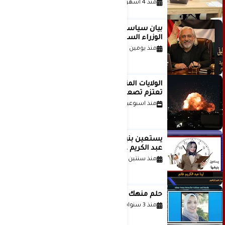
منذ 4 أشهر
بيان سياسي رداً على موقف مجلس
الوزراء السعودي
منذ يومين
الولايات المتحدة أبلغت إسرائيل بأنها
تعتزم تصعيد هجماتها على إيران
منذ اسبوعين
يستعين بنبضها للكاتبة الإعلامية لينا
عبد الكريم غانم
منذ سنتين
حلم منهك للشاعرة رانيا فخري موسى
منذ 3 سنوات