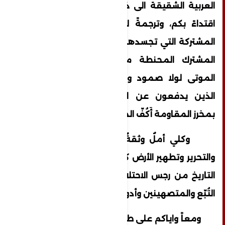
العربية الشقيقة الى ذات المواقف المشرفة
اقتداءً بكم، وترجمةً لذات المصير والأهداف
المشتركة التي تجسدها اتفاقية الدفاع العربي
المشترك المحنطة منذ عقود في ثلاجة
الموتى لولا صمود ومساندة اهلنا الغزيين
الذين يدفعون عن الأمة الضيم ويصدّون
بمخرز المقاومة أَكُفّ المحتلين الأرذال الأنذال .
وكلي أملٌ وثقةٌ ويقين بحتمية النصر
والتحرير وتطهير الأرض كل الارض في فلسطين
التاريخ من رجس الاحتلال الصهيوني ومن كل
التُبّع والمتصهينين وأدواتهم .
ومعاً واياكم على طريق المقاومة والنضال