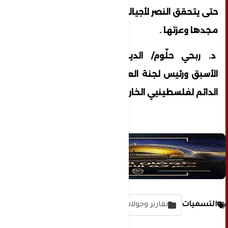
حتى يتحقق النصر لأجيالنا القادمة ويعود للأمة
مجدها وعزتها .
د. ربحي حلّوم/ الديبلوماسي الفلسطيني
الأسبق ورئيس لجنة العلاقات الدولية للمؤتمر
الدائم لفلسطينيي الخارج.
التسميات
تقارير وجولات مصورة