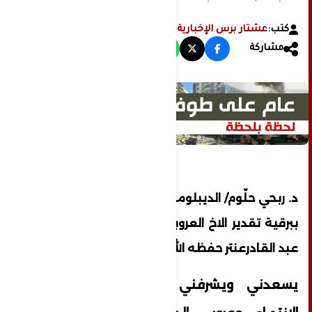
العزيز العميد حميد عبد القادرعنتر حفظه الله ورعاه
كتب:
عشتار برس الإخبارية
مشاركة
د. ربحي حلّوم/ الديبلوماسي الفلسطيني يبعث
ببرقية تقدير الاخ العروبي العزيز العميد حميد
عبد القادرعنتر حفظه الله ورعاه
يسعدني ويشرفني كعربي فلسطيني