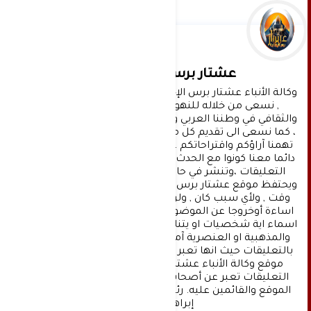
عشتار برس الإخبارية
وكالة الأنباء عشتار برس الإخبارية موقع إعلامي شامل 
, نسعى من خلاله للنهوض بالمشهد الإعلامي 
والثقافي في وطننا العربي وفي جميع القضايا الحياتية 
، كما نسعى الى تقديم كل ماهو جديد بصدق ومهنية ، 
تهمنا آراؤكم واقتراحاتكم ، ونسعد بمعرفتها ، كونوا 
دائما معنا كونوا مع الحدث . تنويه : تتم مراجعة كافة 
التعليقات ،وتنشر في حال الموافقة عليها فقط. 
ويحتفظ موقع عشتار برس بحق حذف أي تعليق في أي 
وقت , ولأي سبب كان , ولن ينشر أي تعليق يتضمن 
اساءة أوخروجا عن الموضوع المطروح ,او ان يتضمن 
اسماء اية شخصيات او يتناول اثارة للنعرات الطائفية 
والمذهبية او العنصرية آملين التقيد بمستوى راقي 
بالتعليقات حيث انها تعبر عن مدى تقدم وثقافة زوار 
موقع وكالة الأنباء عشتار برس الإخبارية علما ان 
التعليقات تعبر عن أصحابها فقط ولا تعبر عن رأي 
الموقع والقائمين عليه. رئيس التحرير د:حسن نعيم 
إبراهيم.