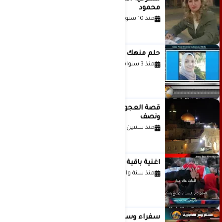
محمود
منذ 10 سنوات
حلم منهك للشاعرة رانيا فخري موسى
منذ 3 سنوات
قصة العجول الحمراء والانتظار عاما
ونصف
منذ سنتين
اغنية باقية ياغزة غناء الفنان حاتم نجيب
منذ سنة واحدة
سفراء وسياسيون وقادة وكتّاب عرب