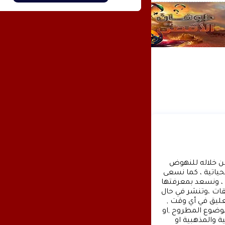
وكالة الأنباء عشتار برس الإخبارية موقع إعلامي شامل , نسعى من خلاله للنهوض 
بالمشهد الإعلامي والثقافي في وطننا العربي وفي جميع القضايا الحياتية ، كما نسعى 
الى تقديم كل ماهو جديد بصدق ومهنية ، تهمنا آراؤكم واقتراحاتكم ، ونسعد بمعرفتها 
، كونوا دائما معنا كونوا مع الحدث . تنويه : تتم مراجعة كافة التعليقات ،وتنشر في حال 
الموافقة عليها فقط. ويحتفظ موقع عشتار برس بحق حذف أي تعليق في أي وقت , 
ولأي سبب كان , ولن ينشر أي تعليق يتضمن اساءة أوخروجا عن الموضوع المطروح ,او 
ان يتضمن اسماء اية شخصيات او يتناول اثارة للنعرات الطائفية والمذهبية او 