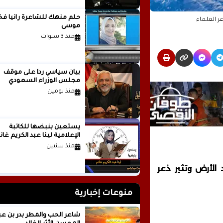
حلم منهك للشاعرة ر
ر العلماء
موسى
منذ 3 سنوات
بيان سياسي رداً على موقف
مجلس الوزراء السعودي
منذ يومين
يستعين بنبضها للكاتبة
الإعلامية لينا عبد الكريم غانم
منذ سنتين
لأرض وتثير ذعر
منوعات إخبارية
شاعر الحب والمطر بدر بن