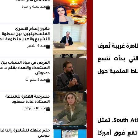
المحسن الأثر الخالد
منذ سنة واحدة
قانون إعدام الأسرى
الفلسطينيين: بين سطوة
التشريع وانهيار منظومة الع
الدولية...بقلم الدكتور وسيم 
ظاهرة غريبة تُعرف
منذ 4 أشهر
لتي بدأت تتسع
الفرص في حياة الشباب بين
الاستعداد والامداد بقلم
ساط العلمية حول
دعدوش
منذ 3 سنوات
مسرحية الهمزة للمبدعة
الاستاذة غادة محمود
منذ 10 سنوات
الظاهرة، التي تُعرف علمياً باسم South Atlantic Anomaly (SAA)، تمثل
حلم منهك للشاعرة ر
قع فوق أميركا
موسى