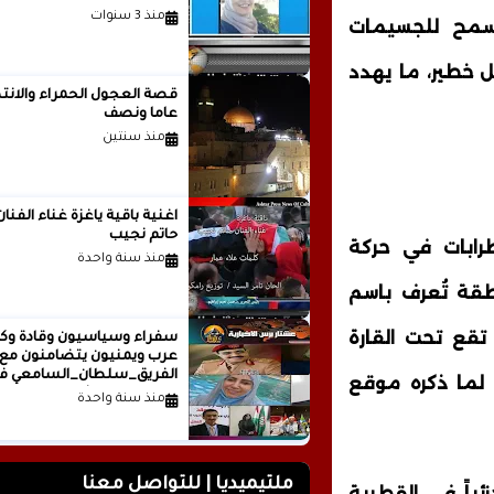
منذ 3 سنوات
يسمح للجسيمات
 خطير، ما يهدد
قصة العجول الحمراء والانتظ
عاما ونصف
منذ سنتين
اغنية باقية ياغزة غناء الفنان
حاتم نجيب
رابات في حركة
منذ سنة واحدة
طقة تُعرف باسم
تقع تحت القارة
سفراء وسياسيون وقادة وكت
عرب ويمنيون يتضامنون مع
الفريق_سلطان_السامعي ف
ً لما ذكره موقع
وجه حملة التشويه.. تقرير
منذ سنة واحدة
صحفي
ملتيميديا | للتواصل معنا
ياً في القطبية