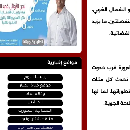
 الشمال الغربي،
فصلتين، ما يزيد
لفضائية.
مواقع إخبارية
لضرورة قرب حدوث
روسيا اليوم
 تحدث كل مئات
موقع قناة المنار
وراتها، لما لها
وكالة سانا
الميادين
احة الجوية.
الفضائية السورية
قناة عشتار يوتيوب
صفحتنا على فيس بوك