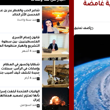
أخبار من هنا وهناك
ية غامضة
رئيسيا للذكاء
شاعر الحب والمطر بدر بن
المحسن الأثر الخالد
مدينة ..بقلم ..مصطفى عبدالملك
منذ سنة واحدة
أضف تعليق
قانون إعدام الأسرى
الفلسطينيين: بين سطوة
التشريع وانهيار منظومة الع
الدولية...بقلم الدكتور وسيم 
منذ 4 أشهر
شظايا وكسور في العظام
وإصابات في الرأس: سجلات
جديدة تكشف كيف أصيب جنو
أمريكيون في الحرب الإيرانية
منذ 4 أيام
الولايات المتحدة أبلغت إسرا
بأنها تعتزم تصعيد هجماتها
إيران
منذ اسبوعين